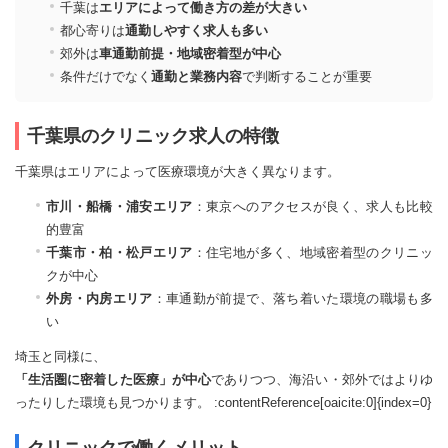
千葉は
エリアによって働き方の差が大きい
都心寄りは
通勤しやすく求人も多い
郊外は
車通勤前提・地域密着型が中心
条件だけでなく
通勤と業務内容
で判断することが重要
千葉県のクリニック求人の特徴
千葉県はエリアによって医療環境が大きく異なります。
市川・船橋・浦安エリア
：東京へのアクセスが良く、求人も比較
的豊富
千葉市・柏・松戸エリア
：住宅地が多く、地域密着型のクリニッ
クが中心
外房・内房エリア
：車通勤が前提で、落ち着いた環境の職場も多
い
埼玉と同様に、
「生活圏に密着した医療」が中心
でありつつ、海沿い・郊外ではよりゆ
ったりした環境も見つかります。 :contentReference[oaicite:0]{index=0}
クリニックで働くメリット