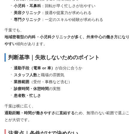
小児科・耳鼻科
：回転が早く忙しさが出やすい
美容クリニック
：接遇や提案力が求められる
専門クリニック
：一定のスキルや経験が求められる
千葉でも、
地域密着型の内科・小児科クリニックが多く、外来中心の働き方になり
やすい
傾向があります。
判断基準｜失敗しないためのポイント
通勤手段（電車 or 車）
が自分に合うか
スタッフ人数
と職場の雰囲気
業務範囲
（受付・事務など含む）
診療時間・休憩時間
の実態
患者数・忙しさ
千葉は横に広く、
通勤距離・時間が働きやすさに直結する
ため、無理のない範囲で選ぶこ
とが大切です。
注意点｜条件だけで決めない