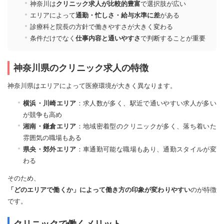
神奈川は
クリニック求人が比較的豊富
で選択肢が広い
エリアによって
通勤・忙しさ・給与水準に差
がある
診療科と院長の方針で働きやすさが大きく変わる
条件だけでなく
仕事内容と通いやすさ
で判断することが重要
神奈川県のクリニック求人の特徴
神奈川県はエリアによって医療環境が大きく異なります。
横浜・川崎エリア
：求人数が多く、駅近で通いやすい求人が多い
が競争も高め
湘南・鎌倉エリア
：地域密着型のクリニックが多く、落ち着いた
雰囲気の職場もある
県央・郊外エリア
：車通勤可能な職場もあり、通勤スタイルが変
わる
そのため、
「どのエリアで働くか」によって働き方の印象が変わりやすい
のが特徴
です。
クリニックで働くメリット