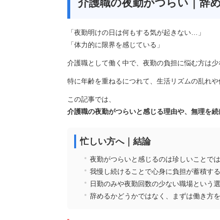
介護職の夜勤がつらい｜辞
「夜勤明けの日は何もする気が起きない…」
2026/05/26
「体力的に限界を感じている」
介護士が一都三県へ
し転職する時のポイ
介護職として働く中で、夜勤の負担に悩む方は少
｜寮・家賃・...
特に年齢を重ねるにつれて、生活リズムの乱れや
この記事では、
介護職の夜勤がつらいと感じる理由や、無理を続
忙しい方へ｜結論
夜勤がつらいと感じるのは珍しいことで
我慢し続けることで心身に負担が蓄積す
日勤のみや夜勤回数の少ない職場という
辞めるかどうかではなく、まずは働き方