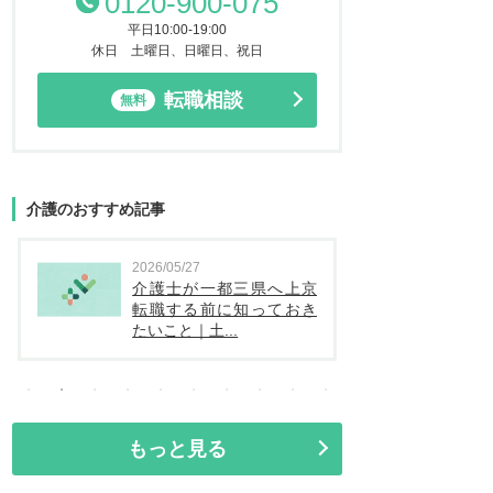
0120-900-075
平日10:00-19:00
休日 土曜日、日曜日、祝日
転職相談
無料
介護のおすすめ記事
05/27
2026/05/26
士が一都三県へ上京
介護士が一都三県へ引越
する前に知っておき
し転職する時のポイント
と｜土...
｜寮・家賃・...
もっと見る