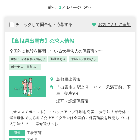
前へ
1
1ページ
次へ
チェックして問合せ・応募する
お気に入りに追加
【島根県出雲市】の求人情報
全国的に施設を展開している大手法人の保育園です
産休・育休取得実績あり
退職金あり
日勤のみ/夜勤なし
ボーナス・賞与あり
島根県出雲市
「出雲市」駅より バス「天満宮前」下
車 徒歩9分
認可・認証保育園
【オススメポイント】 ・バックアップ体制も充実 ・大手法人が母体 ・
運営母体である株式会社アイグランは全国的に保育施設を展開している
大手法人で、「幸せ造りのお...
正看護師
職種