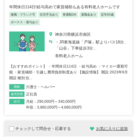
年間休日114日!給与高めで家賃補助もある有料老人ホームです
復職・ブランク可
住宅手当あり
車通勤OK
退職金あり
定年65歳
ボーナス・賞与あり
神奈川県横浜市南区
・JR東海道線「戸塚」駅よりバス18分、
「山谷」下車徒歩3分...
有料老人ホーム
【おすすめポイント】 ・年間休日114日 ・給与高め ・マイカー通勤可
能 ・家賃補助・引越し費用負担制度あり 【施設情報】 開設:2023年9月
開設 種別:住...
介護士・ヘルパー
職種
正社員
雇用形態
月給：290,000円～340,000円
給与
年収：3,980,000円～4,680,000円
チェックして問合せ・応募する
お気に入りに追加