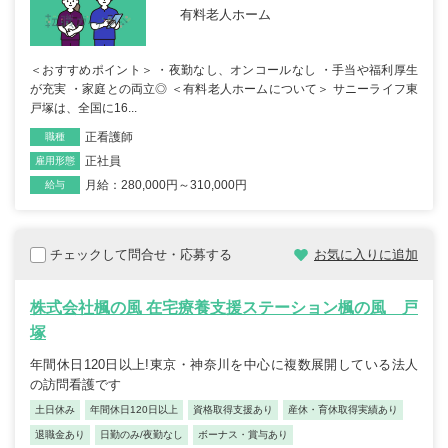
有料老人ホーム
＜おすすめポイント＞ ・夜勤なし、オンコールなし ・手当や福利厚生
が充実 ・家庭との両立◎ ＜有料老人ホームについて＞ サニーライフ東
戸塚は、全国に16...
正看護師
職種
正社員
雇用形態
月給：280,000円～310,000円
給与
チェックして問合せ・応募する
お気に入りに追加
株式会社楓の風 在宅療養支援ステーション楓の風 戸
塚
年間休日120日以上!東京・神奈川を中心に複数展開している法人
の訪問看護です
土日休み
年間休日120日以上
資格取得支援あり
産休・育休取得実績あり
退職金あり
日勤のみ/夜勤なし
ボーナス・賞与あり