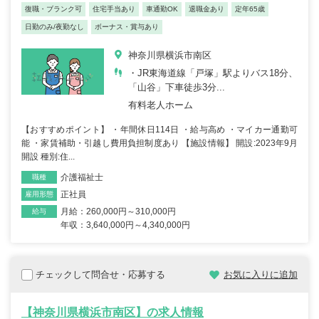
復職・ブランク可
住宅手当あり
車通勤OK
退職金あり
定年65歳
日勤のみ/夜勤なし
ボーナス・賞与あり
神奈川県横浜市南区
・JR東海道線「戸塚」駅よりバス18分、
「山谷」下車徒歩3分...
有料老人ホーム
【おすすめポイント】 ・年間休日114日 ・給与高め ・マイカー通勤可
能 ・家賃補助・引越し費用負担制度あり 【施設情報】 開設:2023年9月
開設 種別:住...
介護福祉士
職種
正社員
雇用形態
月給：260,000円～310,000円
給与
年収：3,640,000円～4,340,000円
チェックして問合せ・応募する
お気に入りに追加
【神奈川県横浜市南区】の求人情報