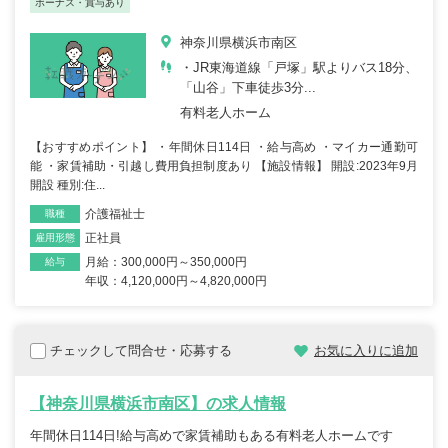
ボーナス・賞与あり
神奈川県横浜市南区
・JR東海道線「戸塚」駅よりバス18分、
「山谷」下車徒歩3分...
有料老人ホーム
【おすすめポイント】 ・年間休日114日 ・給与高め ・マイカー通勤可
能 ・家賃補助・引越し費用負担制度あり 【施設情報】 開設:2023年9月
開設 種別:住...
介護福祉士
職種
正社員
雇用形態
月給：300,000円～350,000円
給与
年収：4,120,000円～4,820,000円
チェックして問合せ・応募する
お気に入りに追加
【神奈川県横浜市南区】の求人情報
年間休日114日!給与高めで家賃補助もある有料老人ホームです