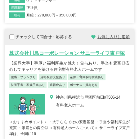
ケアマネージャー
職種
正社員
雇用形態
月給：270,000円～350,000円
給与
チェックして問合せ・応募する
お気に入りに追加
株式会社川島コーポレーション サニーライフ東戸塚
【業界大手】手厚い福利厚生が魅力！賞与あり、手当も豊富◎安
心してキャリアを築ける住宅型有料老人ホームです
復職・ブランク可
資格取得支援あり
産休・育休取得実績あり
扶養手当・家族手当あり
退職金あり
ボーナス・賞与あり
神奈川県横浜市戸塚区前田町506-14
有料老人ホーム
＜おすすめポイント＞ ・大手ならではの安定基盤 ・手当や福利厚生が
充実 ・家庭との両立◎ ＜有料老人ホームについて＞ サニーライフ東戸
塚は、全国に16...