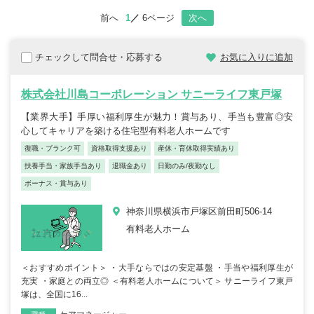
前へ
1
6ページ
次へ
チェックして問合せ・応募する
お気に入りに追加
株式会社川島コーポレーション サニーライフ東戸塚
【業界大手】手厚い福利厚生が魅力！賞与あり、手当も豊富◎安
心してキャリアを築ける住宅型有料老人ホームです
復職・ブランク可
資格取得支援あり
産休・育休取得実績あり
扶養手当・家族手当あり
退職金あり
日勤のみ/夜勤なし
ボーナス・賞与あり
神奈川県横浜市戸塚区前田町506-14
有料老人ホーム
＜おすすめポイント＞ ・大手ならではの安定基盤 ・手当や福利厚生が
充実 ・家庭との両立◎ ＜有料老人ホームについて＞ サニーライフ東戸
塚は、全国に16...