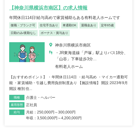
【神奈川県横浜市南区】の求人情報
年間休日114日!給与高めで家賃補助もある有料老人ホームです
復職・ブランク可
住宅手当あり
車通勤OK
退職金あり
定年65歳
日勤のみ/夜勤なし
ボーナス・賞与あり
神奈川県横浜市南区
・JR東海道線「戸塚」駅よりバス18分、
「山谷」下車徒歩3分...
有料老人ホーム
【おすすめポイント】 ・年間休日114日 ・給与高め ・マイカー通勤可
能 ・家賃補助・引越し費用負担制度あり 【施設情報】 開設:2023年9月
開設 種別:住...
介護士・ヘルパー
職種
正社員
雇用形態
月給：250,000円～300,000円
給与
年収：3,500,000円～4,200,000円