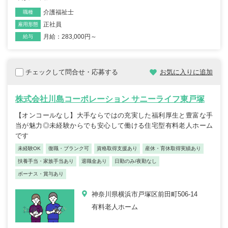
介護福祉士
職種
正社員
雇用形態
月給：283,000円～
給与
チェックして問合せ・応募する
お気に入りに追加
株式会社川島コーポレーション サニーライフ東戸塚
【オンコールなし】大手ならではの充実した福利厚生と豊富な手
当が魅力◎未経験からでも安心して働ける住宅型有料老人ホーム
です
未経験OK
復職・ブランク可
資格取得支援あり
産休・育休取得実績あり
扶養手当・家族手当あり
退職金あり
日勤のみ/夜勤なし
ボーナス・賞与あり
神奈川県横浜市戸塚区前田町506-14
有料老人ホーム