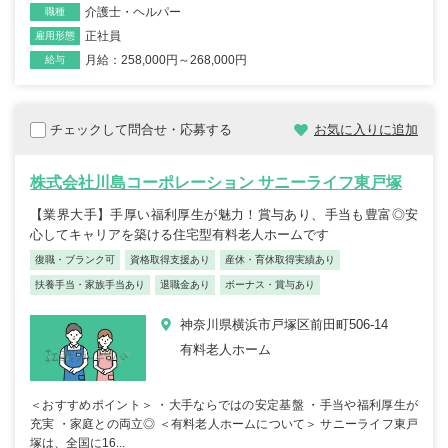
介護士・ヘルパー
職種
正社員
雇用形態
月給：258,000円～268,000円
給与
チェックして問合せ・応募する
お気に入りに追加
株式会社川島コーポレーション サニーライフ東戸塚
【業界大手】手厚い福利厚生が魅力！賞与あり、手当も豊富◎安
心してキャリアを築ける住宅型有料老人ホームです
復職・ブランク可
資格取得支援あり
産休・育休取得実績あり
扶養手当・家族手当あり
退職金あり
ボーナス・賞与あり
神奈川県横浜市戸塚区前田町506-14
有料老人ホーム
＜おすすめポイント＞ ・大手ならではの安定基盤 ・手当や福利厚生が
充実 ・家庭との両立◎ ＜有料老人ホームについて＞ サニーライフ東戸
塚は、全国に16...