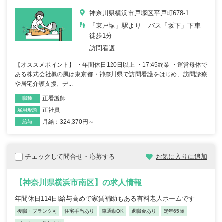
神奈川県横浜市戸塚区平戸町678-1
「東戸塚」駅より バス「坂下」下車
徒歩1分
訪問看護
【オススメポイント】 ・年間休日120日以上 ・17:45終業 ・運営母体で
ある株式会社楓の風は東京都・神奈川県で訪問看護をはじめ、訪問診療
や居宅介護支援、デ...
正看護師
職種
正社員
雇用形態
月給：324,370円～
給与
チェックして問合せ・応募する
お気に入りに追加
【神奈川県横浜市南区】の求人情報
年間休日114日!給与高めで家賃補助もある有料老人ホームです
復職・ブランク可
住宅手当あり
車通勤OK
退職金あり
定年65歳