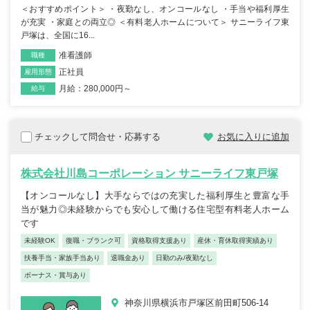
＜おすすめポイント＞ ・夜勤なし、オンコールなし ・手当や福利厚生
が充実 ・家庭との両立◎ ＜有料老人ホームについて＞ サニーライフ東
戸塚は、全国に16...
准看護師
職種
正社員
雇用形態
月給：280,000円～
給与
チェックして問合せ・応募する
お気に入りに追加
株式会社川島コーポレーション サニーライフ東戸塚
【オンコールなし】大手ならではの充実した福利厚生と豊富な手
当が魅力◎未経験からでも安心して働ける住宅型有料老人ホーム
です
未経験OK
復職・ブランク可
資格取得支援あり
産休・育休取得実績あり
扶養手当・家族手当あり
退職金あり
日勤のみ/夜勤なし
ボーナス・賞与あり
神奈川県横浜市戸塚区前田町506-14