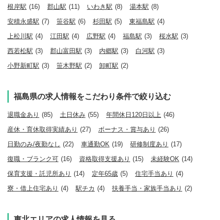
根岸駅
(16)
郡山駅
(11)
いわき駅
(8)
湯本駅
(8)
安積永盛駅
(7)
笹谷駅
(6)
杉田駅
(5)
東福島駅
(4)
上松川駅
(4)
江田駅
(4)
広野駅
(4)
福島駅
(3)
桜水駅
(3)
西若松駅
(3)
郡山富田駅
(3)
内郷駅
(3)
白河駅
(3)
小野新町駅
(3)
笹木野駅
(2)
卸町駅
(2)
福島県の求人情報をこだわり条件で絞り込む
退職金あり
(85)
土日休み
(55)
年間休日120日以上
(46)
産休・育休取得実績あり
(27)
ボーナス・賞与あり
(26)
日勤のみ/夜勤なし
(22)
車通勤OK
(19)
研修制度あり
(17)
復職・ブランク可
(16)
資格取得支援あり
(15)
未経験OK
(14)
保育支援・託児所あり
(14)
定年65歳
(5)
住宅手当あり
(4)
寮・借上住宅あり
(4)
駅チカ
(4)
扶養手当・家族手当あり
(2)
東北エリアの求人情報を見る