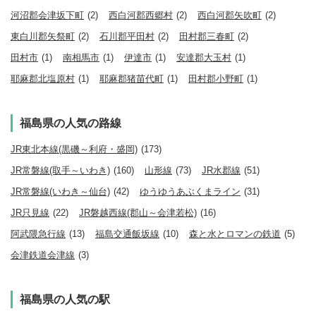
河沼郡会津坂下町
(2)
西白河郡西郷村
(2)
西白河郡矢吹町
(2)
東白川郡矢祭町
(2)
石川郡平田村
(2)
田村郡三春町
(2)
田村市
(1)
南相馬市
(1)
伊達市
(1)
安達郡大玉村
(1)
耶麻郡北塩原村
(1)
耶麻郡猪苗代町
(1)
田村郡小野町
(1)
福島県の人気の路線
JR東北本線(黒磯～利府・盛岡)
(173)
JR常磐線(取手～いわき)
(160)
山形線
(73)
JR水郡線
(51)
JR常磐線(いわき～仙台)
(42)
ゆうゆうあぶくまライン
(31)
JR只見線
(22)
JR磐越西線(郡山～会津若松)
(16)
阿武隈急行線
(13)
福島交通飯坂線
(10)
森と水とロマンの鉄道
(5)
会津鉄道会津線
(3)
福島県の人気の駅