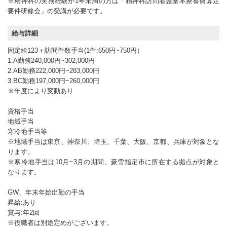
※精神科の実務経験が1年未満の方は「精神科訪問看護基本療養費算定
要件研修会」の受講が必要です。
給与詳細
固定給123＋訪問件数手当(1件:650円~750円）
1.A勤務240,000円~302,000円
2.AB勤務222,000円~283,000円
3.BC勤務197,000円~260,000円
※年度により変動あり
資格手当
地域手当
寒冷地手当等
※地域手当は東京、神奈川、埼玉、千葉、大阪、京都、兵庫が対象とな
ります。
※寒冷地手当は10月~3月の期間、豪雪指定市に所在する拠点が対象と
なります。
GW、年末年始出勤の手当
昇給:あり
賞与:年2回
※役職者は別途定めがございます。