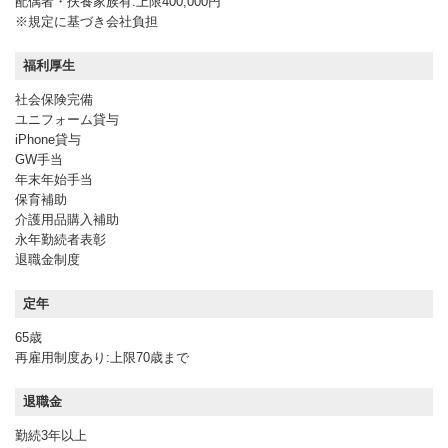
配偶者・扶養家族有:上限400,000円
※規定に基づき会社負担
福利厚生
社会保険完備
ユニフォーム貸与
iPhone貸与
GW手当
年末年始手当
保育補助
介護用品購入補助
永年勤続者表彰
退職金制度
定年
65歳
再雇用制度あり:上限70歳まで
退職金
勤続3年以上