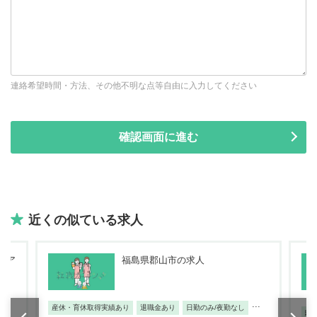
連絡希望時間・方法、その他不明な点等自由に入力してください
近くの似ている求人
Oケア
福島県郡山市の求人
...
産休・育休取得実績あり
退職金あり
日勤のみ/夜勤なし
駅