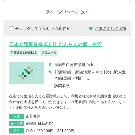
前へ
1
1ページ
次へ
チェックして問合せ・応募する
お気に入りに追加
日本介護事業株式会社 だんらんの家 白河
年間休日120日以上
退職金あり
福島県白河市栄町25-5
JR新幹線 新白河駅～車で10分 JR東北
本線(黒磯～利府・...
訪問看護
在宅での生活を支える看護職として、利用者様の身体状態や生活状況に
合わせた支援を行っていただきます。在宅看護に関心のある方や、じっ
くり利用者様と向き合いたい方にお...
正看護師
職種
正職員(日勤のみ)
雇用形態
月給：289,100円～321,500円
給与