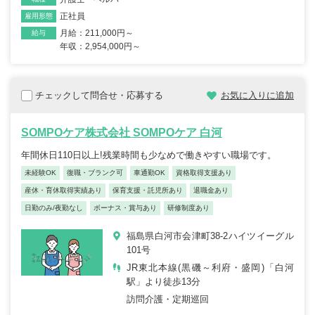
正社員
雇用形態
月給：211,000円～
給与
年収：2,954,000円～
チェックして問合せ・応募する
お気に入りに追加
SOMPOケア株式会社 SOMPOケア 白河
年間休日110日以上!残業時間も少なめで働きやすい職場です。
未経験OK
復職・ブランク可
車通勤OK
資格取得支援あり
産休・育休取得実績あり
保育支援・託児所あり
退職金あり
日勤のみ/夜勤なし
ボーナス・賞与あり
研修制度あり
福島県白河市会津町38-2ハイツイーグル
101号
JR東北本線(黒磯～利府・盛岡)「白河
駅」より徒歩13分
訪問介護・定期巡回