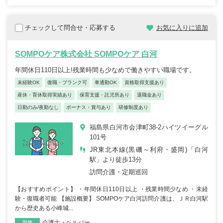
チェックして問合せ・応募する
お気に入りに追加
SOMPOケア株式会社 SOMPOケア 白河
年間休日110日以上!残業時間も少なめで働きやすい職場です。
未経験OK
復職・ブランク可
車通勤OK
資格取得支援あり
産休・育休取得実績あり
保育支援・託児所あり
退職金あり
日勤のみ/夜勤なし
ボーナス・賞与あり
研修制度あり
福島県白河市会津町38-2ハイツイーグル
101号
JR東北本線(黒磯～利府・盛岡)「白河
駅」より徒歩13分
訪問介護・定期巡回
【おすすめポイント】 ・年間休日110日以上 ・残業時間少なめ ・未経
験・復職者可能 【施設概要】 SOMPOケア白河訪問介護は、ＪＲ白河駅
から歴史ある小峰城...
介護士・ヘルパー
職種