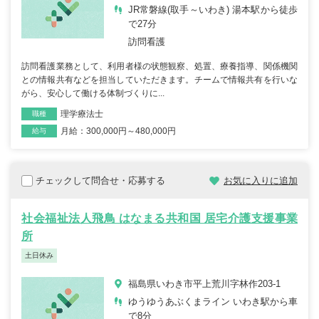
JR常磐線(取手～いわき) 湯本駅から徒歩
で27分
訪問看護
訪問看護業務として、利用者様の状態観察、処置、療養指導、関係機関
との情報共有などを担当していただきます。チームで情報共有を行いな
がら、安心して働ける体制づくりに...
理学療法士
職種
月給：300,000円～480,000円
雇用形態
給与
チェックして問合せ・応募する
お気に入りに追加
社会福祉法人飛鳥 はなまる共和国 居宅介護支援事業
所
土日休み
福島県いわき市平上荒川字林作203-1
ゆうゆうあぶくまライン いわき駅から車
で8分