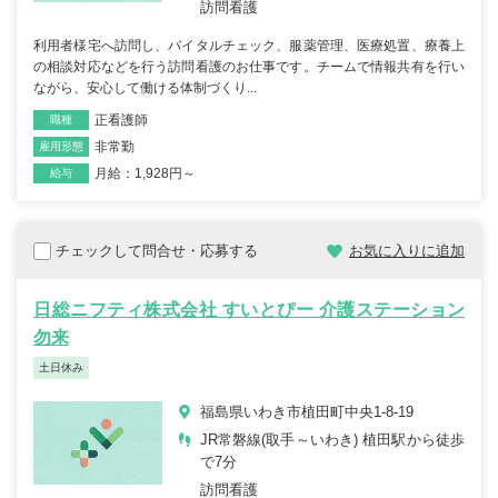
訪問看護
利用者様宅へ訪問し、バイタルチェック、服薬管理、医療処置、療養上
の相談対応などを行う訪問看護のお仕事です。チームで情報共有を行い
ながら、安心して働ける体制づくり...
正看護師
職種
非常勤
雇用形態
月給：1,928円～
給与
チェックして問合せ・応募する
お気に入りに追加
日総ニフティ株式会社 すいとぴー 介護ステーション
勿来
土日休み
福島県いわき市植田町中央1-8-19
JR常磐線(取手～いわき) 植田駅から徒歩
で7分
訪問看護