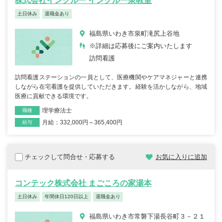
株式会社インクルー インクルー泉教室
土日休み
退職金あり
福島県いわき市泉町滝尻上谷地
※詳細は応募後にご案内いたします
訪問看護
訪問看護ステーションの一員として、医療機関やケアマネジャーと連携
しながら在宅看護を提供していただきます。経験を活かしながら、地域
医療に貢献できる環境です。
理学療法士
職種
月給：332,000円～365,400円
雇用形態
給与
チェックして問合せ・応募する
お気に入りに追加
コンテック株式会社 まごころの家湯本
土日休み
年間休日120日以上
退職金あり
福島県いわき市常磐下湯長谷町３－２１