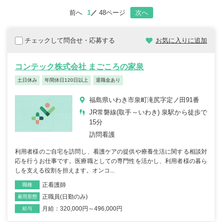
前へ
1
48ページ
次へ
チェックして問合せ・応募する
お気に入りに追加
コンテック株式会社 まごころの家泉
土日休み
年間休日120日以上
退職金あり
福島県いわき市泉町滝尻字定ノ田91番
JR常磐線(取手～いわき) 泉駅から徒歩で
15分
訪問看護
利用者様のご自宅を訪問し、看護ケアの提供や療養生活に関する相談対
応を行うお仕事です。医療職としての専門性を活かし、利用者様の暮ら
しを支える役割を担えます。オンコ...
正看護師
職種
正職員(日勤のみ)
雇用形態
月給：320,000円～496,000円
給与