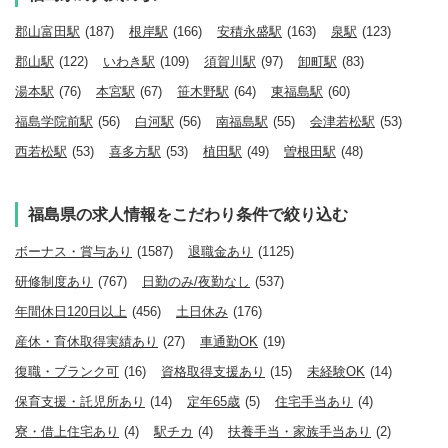
郡山富田駅
(187)
根岸駅
(166)
安積永盛駅
(163)
泉駅
(123)
郡山駅
(122)
いわき駅
(109)
須賀川駅
(97)
卸町駅
(83)
湯本駅
(76)
本宮駅
(67)
笹木野駅
(64)
東福島駅
(60)
福島学院前駅
(56)
白河駅
(56)
南福島駅
(55)
会津若松駅
(53)
西若松駅
(53)
喜多方駅
(53)
植田駅
(49)
曽根田駅
(48)
福島県の求人情報をこだわり条件で絞り込む
ボーナス・賞与あり
(1587)
退職金あり
(1125)
研修制度あり
(767)
日勤のみ/夜勤なし
(537)
年間休日120日以上
(456)
土日休み
(176)
産休・育休取得実績あり
(27)
車通勤OK
(19)
復職・ブランク可
(16)
資格取得支援あり
(15)
未経験OK
(14)
保育支援・託児所あり
(14)
定年65歳
(5)
住宅手当あり
(4)
寮・借上住宅あり
(4)
駅チカ
(4)
扶養手当・家族手当あり
(2)