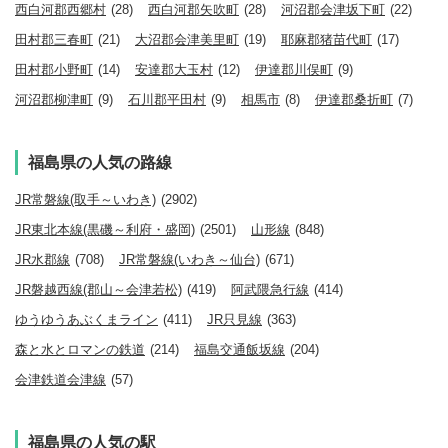
西白河郡西郷村
(28)
西白河郡矢吹町
(28)
河沼郡会津坂下町
(22)
田村郡三春町
(21)
大沼郡会津美里町
(19)
耶麻郡猪苗代町
(17)
田村郡小野町
(14)
安達郡大玉村
(12)
伊達郡川俣町
(9)
河沼郡柳津町
(9)
石川郡平田村
(9)
相馬市
(8)
伊達郡桑折町
(7)
福島県の人気の路線
JR常磐線(取手～いわき)
(2902)
JR東北本線(黒磯～利府・盛岡)
(2501)
山形線
(848)
JR水郡線
(708)
JR常磐線(いわき～仙台)
(671)
JR磐越西線(郡山～会津若松)
(419)
阿武隈急行線
(414)
ゆうゆうあぶくまライン
(411)
JR只見線
(363)
森と水とロマンの鉄道
(214)
福島交通飯坂線
(204)
会津鉄道会津線
(57)
福島県の人気の駅