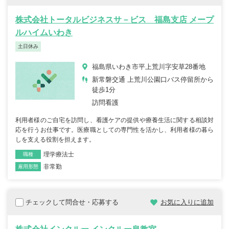
株式会社トータルビジネスサ－ビス 福島支店 メープ
ルハイムいわき
土日休み
福島県いわき市平上荒川字安草28番地
新常磐交通 上荒川公園口バス停留所から
徒歩1分
訪問看護
利用者様のご自宅を訪問し、看護ケアの提供や療養生活に関する相談対
応を行うお仕事です。医療職としての専門性を活かし、利用者様の暮ら
しを支える役割を担えます。
理学療法士
職種
非常勤
雇用形態
チェックして問合せ・応募する
お気に入りに追加