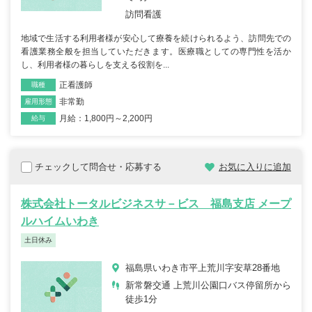
訪問看護
地域で生活する利用者様が安心して療養を続けられるよう、訪問先での
看護業務全般を担当していただきます。医療職としての専門性を活か
し、利用者様の暮らしを支える役割を...
正看護師
職種
非常勤
雇用形態
月給：1,800円～2,200円
給与
チェックして問合せ・応募する
お気に入りに追加
株式会社トータルビジネスサ－ビス 福島支店 メープ
ルハイムいわき
土日休み
福島県いわき市平上荒川字安草28番地
新常磐交通 上荒川公園口バス停留所から
徒歩1分