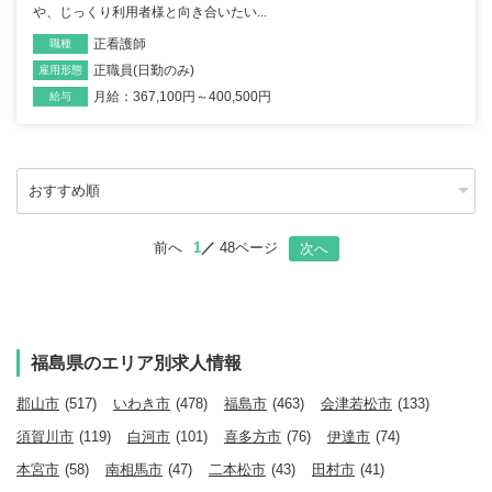
や、じっくり利用者様と向き合いたい...
正看護師
職種
正職員(日勤のみ)
雇用形態
月給：367,100円～400,500円
給与
前へ
1
48ページ
次へ
福島県のエリア別求人情報
郡山市
(517)
いわき市
(478)
福島市
(463)
会津若松市
(133)
須賀川市
(119)
白河市
(101)
喜多方市
(76)
伊達市
(74)
本宮市
(58)
南相馬市
(47)
二本松市
(43)
田村市
(41)