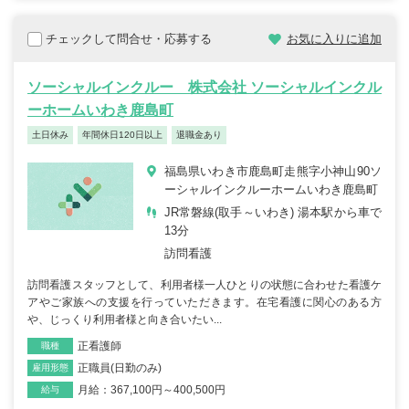
チェックして問合せ・応募する
お気に入りに追加
ソーシャルインクルー 株式会社 ソーシャルインクル
ーホームいわき鹿島町
土日休み
年間休日120日以上
退職金あり
福島県いわき市鹿島町走熊字小神山90ソ
ーシャルインクルーホームいわき鹿島町
JR常磐線(取手～いわき) 湯本駅から車で
13分
訪問看護
訪問看護スタッフとして、利用者様一人ひとりの状態に合わせた看護ケ
アやご家族への支援を行っていただきます。在宅看護に関心のある方
や、じっくり利用者様と向き合いたい...
正看護師
職種
正職員(日勤のみ)
雇用形態
月給：367,100円～400,500円
給与