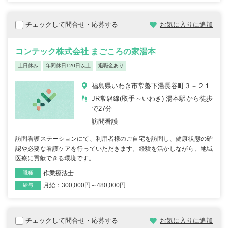
チェックして問合せ・応募する
お気に入りに追加
コンテック株式会社 まごころの家湯本
土日休み
年間休日120日以上
退職金あり
福島県いわき市常磐下湯長谷町３－２１
JR常磐線(取手～いわき) 湯本駅から徒歩
で27分
訪問看護
訪問看護ステーションにて、利用者様のご自宅を訪問し、健康状態の確
認や必要な看護ケアを行っていただきます。経験を活かしながら、地域
医療に貢献できる環境です。
作業療法士
職種
月給：300,000円～480,000円
雇用形態
給与
チェックして問合せ・応募する
お気に入りに追加