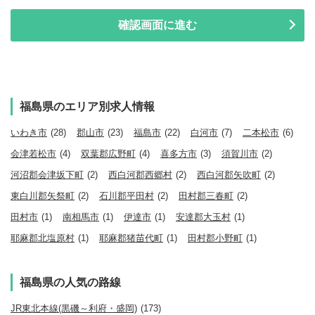
福島県のエリア別求人情報
いわき市
(28)
郡山市
(23)
福島市
(22)
白河市
(7)
二本松市
(6)
会津若松市
(4)
双葉郡広野町
(4)
喜多方市
(3)
須賀川市
(2)
河沼郡会津坂下町
(2)
西白河郡西郷村
(2)
西白河郡矢吹町
(2)
東白川郡矢祭町
(2)
石川郡平田村
(2)
田村郡三春町
(2)
田村市
(1)
南相馬市
(1)
伊達市
(1)
安達郡大玉村
(1)
耶麻郡北塩原村
(1)
耶麻郡猪苗代町
(1)
田村郡小野町
(1)
福島県の人気の路線
JR東北本線(黒磯～利府・盛岡)
(173)