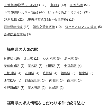
JR常磐線(取手～いわき)
(160)
山形線
(73)
JR水郡線
(51)
JR常磐線(いわき～仙台)
(42)
ゆうゆうあぶくまライン
(31)
JR只見線
(22)
JR磐越西線(郡山～会津若松)
(16)
阿武隈急行線
(13)
福島交通飯坂線
(10)
森と水とロマンの鉄道
(5)
会津鉄道会津線
(3)
福島県の人気の駅
根岸駅
(16)
郡山駅
(11)
いわき駅
(8)
湯本駅
(8)
安積永盛駅
(7)
笹谷駅
(6)
杉田駅
(5)
東福島駅
(4)
上松川駅
(4)
江田駅
(4)
広野駅
(4)
福島駅
(3)
桜水駅
(3)
西若松駅
(3)
郡山富田駅
(3)
内郷駅
(3)
白河駅
(3)
小野新町駅
(3)
笹木野駅
(2)
卸町駅
(2)
福島県の求人情報をこだわり条件で絞り込む