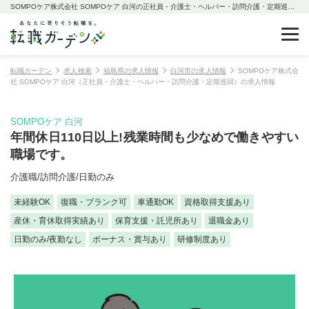
SOMPOケア株式会社 SOMPOケア 白河の正社員・介護士・ヘルパー・訪問介護・定期巡回の求人情報
転職ガーデン
求人検索
福島県の求人情報
白河市の求人情報
SOMPOケア株式会
社 SOMPOケア 白河（正社員・介護士・ヘルパー・訪問介護・定期巡回）の求人情報
SOMPOケア 白河
年間休日110日以上!残業時間も少なめで働きやすい
職場です。
介護職/訪問介護/日勤のみ
未経験OK
復職・ブランク可
車通勤OK
資格取得支援あり
産休・育休取得実績あり
保育支援・託児所あり
退職金あり
日勤のみ/夜勤なし
ボーナス・賞与あり
研修制度あり