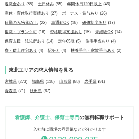
退職金あり
(85)
土日休み
(55)
年間休日120日以上
(46)
産休・育休取得実績あり
(27)
ボーナス・賞与あり
(26)
日勤のみ/夜勤なし
(22)
車通勤OK
(19)
研修制度あり
(17)
復職・ブランク可
(16)
資格取得支援あり
(15)
未経験OK
(14)
保育支援・託児所あり
(14)
定年65歳
(5)
住宅手当あり
(4)
寮・借上住宅あり
(4)
駅チカ
(4)
扶養手当・家族手当あり
(2)
東北エリアの求人情報を見る
宮城県
(273)
福島県
(118)
山形県
(98)
岩手県
(91)
青森県
(71)
秋田県
(67)
看護師、介護士、保育士専門
の
無料転職サポート
入社前に職場の雰囲気などが分かります