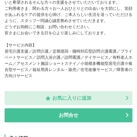
いと希望されるそんな方々の支援をさせていただいております。
ご利用者さま、関わる方々お一人おひとりとの出会いを大切にし、笑顔
があふれるケアの提供を心掛け、ご本人らしい生活を送っていただける
ように、スタッフ一同誠心誠意努めさせていただきます。
どうぞお気軽にご相談、お問い合わせください。
皆さまにお会いできる日を心より楽しみにしております。
【サービス内容】
居宅介護支援／訪問介護／定期巡回・随時対応型訪問介護看護／プライ
ベートサービス／訪問入浴介護／訪問看護／デイサービス／有料老人ホ
ーム／アセスメント施設ショートステイ／小規模多機能型居宅介護※複
合型サービス／福祉用具レンタル・販売／住宅改修サービス／障害者の
方向けサービス
お気に入りに追加
お問合せ