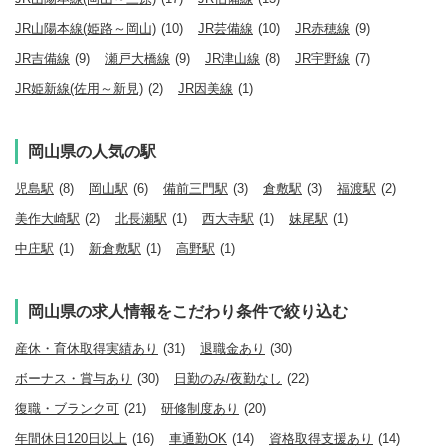
JR山陽本線(姫路～岡山)
(10)
JR芸備線
(10)
JR赤穂線
(9)
JR吉備線
(9)
瀬戸大橋線
(9)
JR津山線
(8)
JR宇野線
(7)
JR姫新線(佐用～新見)
(2)
JR因美線
(1)
岡山県の人気の駅
児島駅
(8)
岡山駅
(6)
備前三門駅
(3)
倉敷駅
(3)
福渡駅
(2)
美作大崎駅
(2)
北長瀬駅
(1)
西大寺駅
(1)
妹尾駅
(1)
中庄駅
(1)
新倉敷駅
(1)
高野駅
(1)
岡山県の求人情報をこだわり条件で絞り込む
産休・育休取得実績あり
(31)
退職金あり
(30)
ボーナス・賞与あり
(30)
日勤のみ/夜勤なし
(22)
復職・ブランク可
(21)
研修制度あり
(20)
年間休日120日以上
(16)
車通勤OK
(14)
資格取得支援あり
(14)