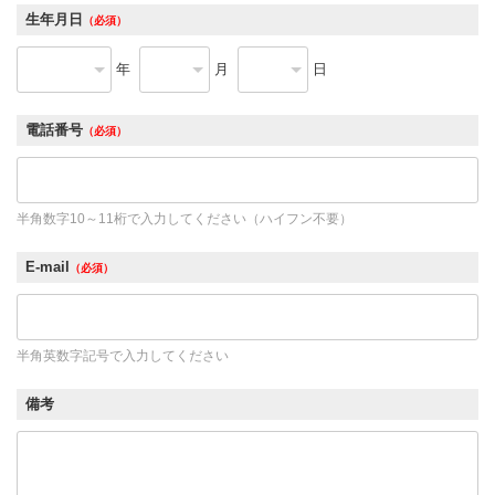
生年月日
（必須）
年
月
日
電話番号
（必須）
半角数字10～11桁で入力してください（ハイフン不要）
E-mail
（必須）
半角英数字記号で入力してください
備考