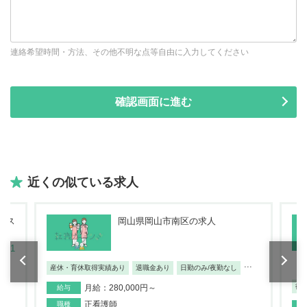
連絡希望時間・方法、その他不明な点等自由に入力してください
近くの似ている求人
護ス
岡山県岡山市南区の求人
-1
...
産休・育休取得実績あり
退職金あり
日勤のみ/夜勤なし
復
月給：280,000円～
給与
正看護師
職種