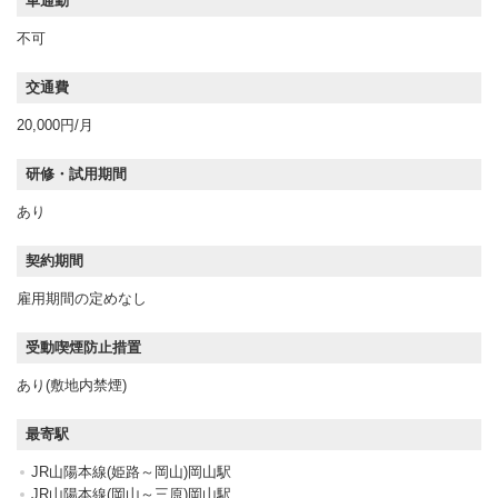
車通勤
不可
交通費
20,000円/月
研修・試用期間
あり
契約期間
雇用期間の定めなし
受動喫煙防止措置
あり(敷地内禁煙)
最寄駅
JR山陽本線(姫路～岡山)岡山駅
JR山陽本線(岡山～三原)岡山駅