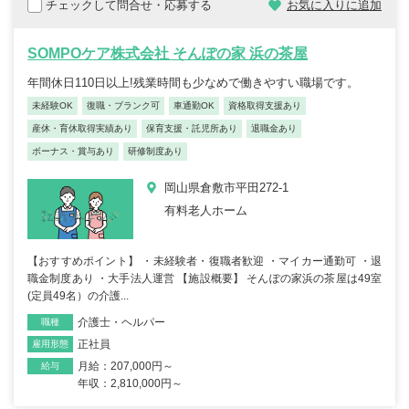
チェックして問合せ・応募する
お気に入りに追加
SOMPOケア株式会社 そんぽの家 浜の茶屋
年間休日110日以上!残業時間も少なめで働きやすい職場です。
未経験OK
復職・ブランク可
車通勤OK
資格取得支援あり
産休・育休取得実績あり
保育支援・託児所あり
退職金あり
ボーナス・賞与あり
研修制度あり
岡山県倉敷市平田272-1
有料老人ホーム
【おすすめポイント】 ・未経験者・復職者歓迎 ・マイカー通勤可 ・退
職金制度あり ・大手法人運営 【施設概要】 そんぽの家浜の茶屋は49室
(定員49名）の介護...
介護士・ヘルパー
職種
正社員
雇用形態
月給：207,000円～
給与
年収：2,810,000円～