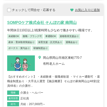
チェックして問合せ・応募する
お気に入りに追加
SOMPOケア株式会社 そんぽの家 南岡山
年間休日110日以上!残業時間も少なめで働きやすい職場です。
未経験OK
復職・ブランク可
車通勤OK
資格取得支援あり
産休・育休取得実績あり
保育支援・託児所あり
退職金あり
ボーナス・賞与あり
研修制度あり
岡山県岡山市南区東畦770-7
有料老人ホーム
【おすすめポイント】 ・未経験者・復職者歓迎 ・マイカー通勤可 ・退
職金制度あり ・大手法人運営 【施設概要】 そんぽの家南岡山は48室(定
員48名）の介護付...
介護士・ヘルパー
職種
正社員
雇用形態
月給：207,000円～
給与