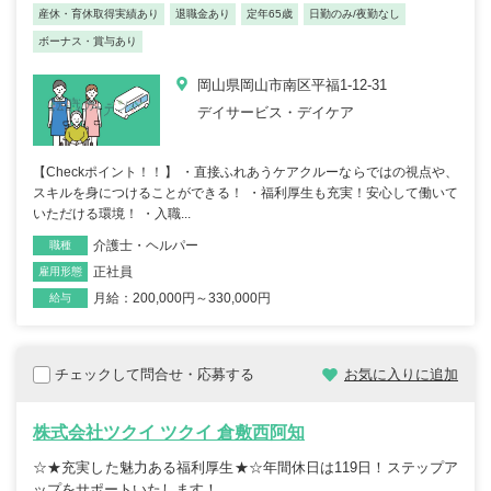
産休・育休取得実績あり
退職金あり
定年65歳
日勤のみ/夜勤なし
ボーナス・賞与あり
岡山県岡山市南区平福1-12-31
デイサービス・デイケア
【Checkポイント！！】 ・直接ふれあうケアクルーならではの視点や、
スキルを身につけることができる！ ・福利厚生も充実！安心して働いて
いただける環境！ ・入職...
介護士・ヘルパー
職種
正社員
雇用形態
月給：200,000円～330,000円
給与
チェックして問合せ・応募する
お気に入りに追加
株式会社ツクイ ツクイ 倉敷西阿知
☆★充実した魅力ある福利厚生★☆年間休日は119日！ステップア
ップをサポートいたします！