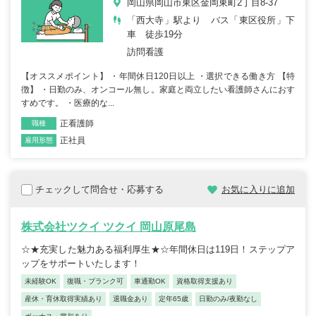
岡山県岡山市東区金岡東町2丁目8-37
「西大寺」駅より バス「東区役所」下
車 徒歩19分
訪問看護
【オススメポイント】 ・年間休日120日以上 ・選択できる働き方 【特
徴】 ・日勤のみ、オンコール無し。家庭と両立したい看護師さんにおす
すめです。 ・医療的な...
正看護師
職種
正社員
雇用形態
チェックして問合せ・応募する
お気に入りに追加
株式会社ツクイ ツクイ 岡山原尾島
☆★充実した魅力ある福利厚生★☆年間休日は119日！ステップア
ップをサポートいたします！
未経験OK
復職・ブランク可
車通勤OK
資格取得支援あり
産休・育休取得実績あり
退職金あり
定年65歳
日勤のみ/夜勤なし