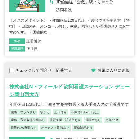
JR伯備線「倉敷」駅より車５分
訪問看護
【オススメポイント】 ・年間休日120日以上 ・選択できる働き方 【特
徴】 ・日勤のみ、オンコール無し。家庭と両立したい看護師さんにおす
すめです。 ・医療的な...
正看護師
職種
正社員
雇用形態
チェックして問合せ・応募する
お気に入りに追加
株式会社N・フィールド 訪問看護ステーション デュー
ン岡山西大寺
年間休日120日以上！働き方を複数選べる大手法人の訪問看護です
復職・ブランク可
駅チカ
土日休み
年間休日120日以上
産休・育休取得実績あり
保育支援・託児所あり
退職金あり
定年65歳
日勤のみ/夜勤なし
ボーナス・賞与あり
研修制度あり