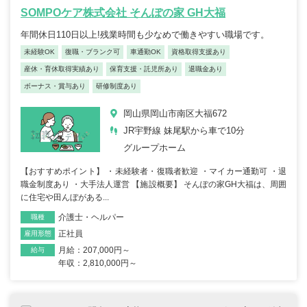
SOMPOケア株式会社 そんぽの家 GH大福
年間休日110日以上!残業時間も少なめで働きやすい職場です。
未経験OK
復職・ブランク可
車通勤OK
資格取得支援あり
産休・育休取得実績あり
保育支援・託児所あり
退職金あり
ボーナス・賞与あり
研修制度あり
岡山県岡山市南区大福672
JR宇野線 妹尾駅から車で10分
グループホーム
【おすすめポイント】 ・未経験者・復職者歓迎 ・マイカー通勤可 ・退
職金制度あり ・大手法人運営 【施設概要】 そんぽの家GH大福は、周囲
に住宅や田んぼがある...
介護士・ヘルパー
職種
正社員
雇用形態
月給：207,000円～
給与
年収：2,810,000円～