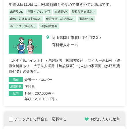
年間休日110日以上!残業時間も少なめで働きやすい職場です。
未経験OK
復職・ブランク可
車通勤OK
資格取得支援あり
産休・育休取得実績あり
保育支援・託児所あり
退職金あり
ボーナス・賞与あり
研修制度あり
岡山県岡山市北区中仙道2-3-2
有料老人ホーム
【おすすめポイント】 ・未経験者・復職者歓迎 ・マイカー通勤可 ・退
職金制度あり ・大手法人運営 【施設概要】 そんぽの家西岡山は47室(定
員47名）の介護付...
介護士・ヘルパー
職種
正社員
雇用形態
月給：207,000円～
給与
年収：2,810,000円～
チェックして問合せ・応募する
お気に入りに追加