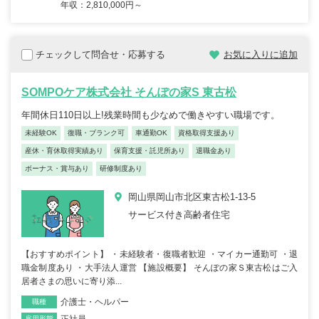
年収：2,810,000円～
チェックして問合せ・応募する
お気に入りに追加
SOMPOケア株式会社 そんぽの家S 東古松
年間休日110日以上!残業時間も少なめで働きやすい職場です。
未経験OK
復職・ブランク可
車通勤OK
資格取得支援あり
産休・育休取得実績あり
保育支援・託児所あり
退職金あり
ボーナス・賞与あり
研修制度あり
岡山県岡山市北区東古松1-13-5
サービス付き高齢者住宅
【おすすめポイント】 ・未経験者・復職者歓迎 ・マイカー通勤可 ・退
職金制度あり ・大手法人運営 【施設概要】 そんぽの家Ｓ東古松はご入
居者さまの思いに寄り添...
介護士・ヘルパー
職種
正社員
雇用形態