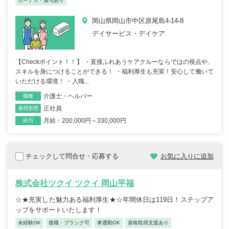
ボーナス・賞与あり
岡山県岡山市中区原尾島4-14-8
デイサービス・デイケア
【Checkポイント！！】 ・直接ふれあうケアクルーならではの視点や、
スキルを身につけることができる！ ・福利厚生も充実！安心して働いて
いただける環境！ ・入職...
介護士・ヘルパー
職種
正社員
雇用形態
月給：200,000円～330,000円
給与
チェックして問合せ・応募する
お気に入りに追加
株式会社ツクイ ツクイ 岡山平福
☆★充実した魅力ある福利厚生★☆年間休日は119日！ステップア
ップをサポートいたします！
未経験OK
復職・ブランク可
車通勤OK
資格取得支援あり