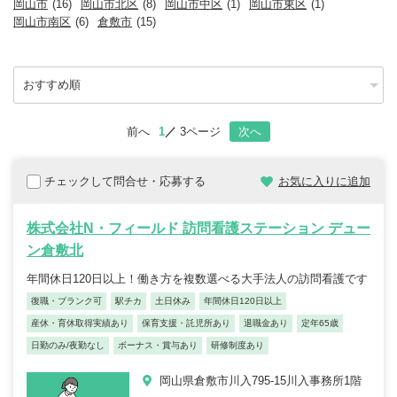
岡山市
(16)
岡山市北区
(8)
岡山市中区
(1)
岡山市東区
(1)
岡山市南区
(6)
倉敷市
(15)
前へ
1
3ページ
次へ
チェックして問合せ・応募する
お気に入りに追加
株式会社N・フィールド 訪問看護ステーション デュー
ン倉敷北
年間休日120日以上！働き方を複数選べる大手法人の訪問看護です
復職・ブランク可
駅チカ
土日休み
年間休日120日以上
産休・育休取得実績あり
保育支援・託児所あり
退職金あり
定年65歳
日勤のみ/夜勤なし
ボーナス・賞与あり
研修制度あり
岡山県倉敷市川入795-15川入事務所1階