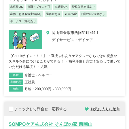
未経験OK
復職・ブランク可
車通勤OK
資格取得支援あり
産休・育休取得実績あり
退職金あり
定年65歳
日勤のみ/夜勤なし
ボーナス・賞与あり
岡山県倉敷市西阿知町744-1
デイサービス・デイケア
【Checkポイント！！】 ・直接ふれあうケアクルーならではの視点や、
スキルを身につけることができる！ ・福利厚生も充実！安心して働いて
いただける環境！ ・入職...
介護士・ヘルパー
職種
正社員
雇用形態
月給：200,000円～330,000円
給与
チェックして問合せ・応募する
お気に入りに追加
SOMPOケア株式会社 そんぽの家 西岡山