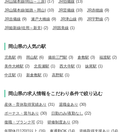
JR山陽本線(岡山～三原)
(17)
JR伯備線
(13)
JR山陽本線(姫路～岡山)
(10)
JR芸備線
(10)
JR赤穂線
(9)
JR吉備線
(9)
瀬戸大橋線
(9)
JR津山線
(8)
JR宇野線
(7)
JR姫新線(佐用～新見)
(2)
JR因美線
(1)
岡山県の人気の駅
児島駅
(8)
岡山駅
(6)
備前三門駅
(3)
倉敷駅
(3)
福渡駅
(2)
美作大崎駅
(2)
北長瀬駅
(1)
西大寺駅
(1)
妹尾駅
(1)
中庄駅
(1)
新倉敷駅
(1)
高野駅
(1)
岡山県の求人情報をこだわり条件で絞り込む
産休・育休取得実績あり
(31)
退職金あり
(30)
ボーナス・賞与あり
(30)
日勤のみ/夜勤なし
(22)
復職・ブランク可
(21)
研修制度あり
(20)
年間休日120日以上
(16)
車通勤OK
(14)
資格取得支援あり
(14)