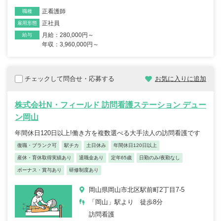
正看護師
職種
正社員
雇用形態
月給：280,000円～
給与
年収：3,960,000円～
チェックして問合せ・応募する
お気に入りに追加
株式会社N・フィールド 訪問看護ステーション デュー
ン岡山
年間休日120日以上!働き方を複数選べる大手法人の訪問看護です
復職・ブランク可
駅チカ
土日休み
年間休日120日以上
産休・育休取得実績あり
退職金あり
定年65歳
日勤のみ/夜勤なし
ボーナス・賞与あり
研修制度あり
岡山県岡山市北区駅前町2丁目7-5
「岡山」駅より 徒歩8分
訪問看護