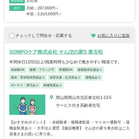
正社員
雇用形態
月給：207,000円～
給与
年収：2,810,000円～
チェックして問合せ・応募する
お気に入りに追加
SOMPOケア株式会社 そんぽの家S 東古松
年間休日110日以上!残業時間も少なめで働きやすい職場です。
未経験OK
復職・ブランク可
車通勤OK
資格取得支援あり
産休・育休取得実績あり
保育支援・託児所あり
退職金あり
ボーナス・賞与あり
研修制度あり
岡山県岡山市北区東古松1-13-5
サービス付き高齢者住宅
【おすすめポイント】 ・未経験者・復職者歓迎 ・マイカー通勤可 ・退
職金制度あり ・大手法人運営 【施設概要】 そんぽの家Ｓ東古松はご入
居者さまの思いに寄り添...