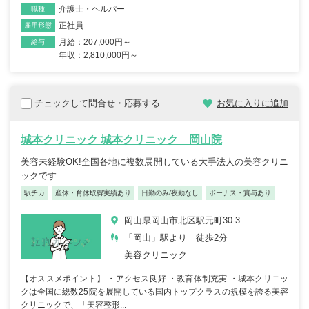
介護士・ヘルパー
職種
正社員
雇用形態
月給：207,000円～
給与
年収：2,810,000円～
チェックして問合せ・応募する
お気に入りに追加
城本クリニック 城本クリニック 岡山院
美容未経験OK!全国各地に複数展開している大手法人の美容クリニ
ックです
駅チカ
産休・育休取得実績あり
日勤のみ/夜勤なし
ボーナス・賞与あり
岡山県岡山市北区駅元町30-3
「岡山」駅より 徒歩2分
美容クリニック
【オススメポイント】 ・アクセス良好 ・教育体制充実 ・城本クリニッ
クは全国に総数25院を展開している国内トップクラスの規模を誇る美容
クリニックで、「美容整形...