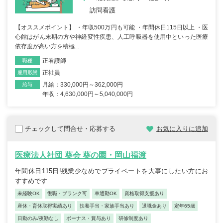
訪問看護
【オススメポイント】 ・年収500万円も可能 ・年間休日115日以上 ・医
心館はがん末期の方や神経変性疾患、人工呼吸器を使用中といった医療
依存度が高い方を積極...
正看護師
職種
正社員
雇用形態
月給：330,000円～362,000円
給与
年収：4,630,000円～5,040,000円
チェックして問合せ・応募する
お気に入りに追加
医療法人社団 葵会 葵の園・岡山福渡
年間休日115日!残業少なめでプライベートを大事にしたい方にお
すすめです
未経験OK
復職・ブランク可
車通勤OK
資格取得支援あり
産休・育休取得実績あり
扶養手当・家族手当あり
退職金あり
定年65歳
日勤のみ/夜勤なし
ボーナス・賞与あり
研修制度あり