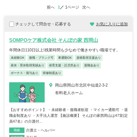
前へ
1
1ページ
次へ
チェックして問合せ・応募する
お気に入りに追加
SOMPOケア株式会社 そんぽの家 西岡山
年間休日110日以上!残業時間も少なめで働きやすい職場です。
未経験OK
復職・ブランク可
車通勤OK
資格取得支援あり
産休・育休取得実績あり
保育支援・託児所あり
退職金あり
ボーナス・賞与あり
研修制度あり
岡山県岡山市北区中仙道2-3-2
有料老人ホーム
【おすすめポイント】 ・未経験者・復職者歓迎 ・マイカー通勤可 ・退
職金制度あり ・大手法人運営 【施設概要】 そんぽの家西岡山は47室(定
員47名）の介護付...
介護士・ヘルパー
職種