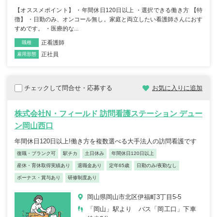
【オススメポイント】 ・年間休日120日以上 ・選択できる働き方 【特
徴】 ・日勤のみ、オンコール無し。家庭と両立したい看護師さんにおす
すめです。 ・医療的な...
正看護師
職種
正社員
雇用形態
チェックして問合せ・応募する
お気に入りに追加
株式会社N・フィールド 訪問看護ステーション デュー
ン岡山西口
年間休日120日以上!働き方を複数選べる大手法人の訪問看護です
復職・ブランク可
駅チカ
土日休み
年間休日120日以上
産休・育休取得実績あり
退職金あり
定年65歳
日勤のみ/夜勤なし
ボーナス・賞与あり
研修制度あり
岡山県岡山市北区伊福町3丁目5-5
「岡山」駅より バス「岡工口」下車