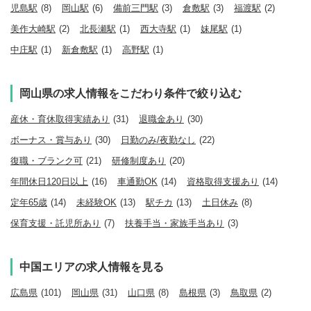
児島駅
(8)
岡山駅
(6)
備前三門駅
(3)
倉敷駅
(3)
福渡駅
(2)
美作大崎駅
(2)
北長瀬駅
(1)
西大寺駅
(1)
妹尾駅
(1)
中庄駅
(1)
新倉敷駅
(1)
高野駅
(1)
岡山県の求人情報をこだわり条件で絞り込む
産休・育休取得実績あり
(31)
退職金あり
(30)
ボーナス・賞与あり
(30)
日勤のみ/夜勤なし
(22)
復職・ブランク可
(21)
研修制度あり
(20)
年間休日120日以上
(16)
車通勤OK
(14)
資格取得支援あり
(14)
定年65歳
(14)
未経験OK
(13)
駅チカ
(13)
土日休み
(8)
保育支援・託児所あり
(7)
扶養手当・家族手当あり
(3)
中国エリアの求人情報を見る
広島県
(101)
岡山県
(31)
山口県
(8)
島根県
(3)
鳥取県
(2)