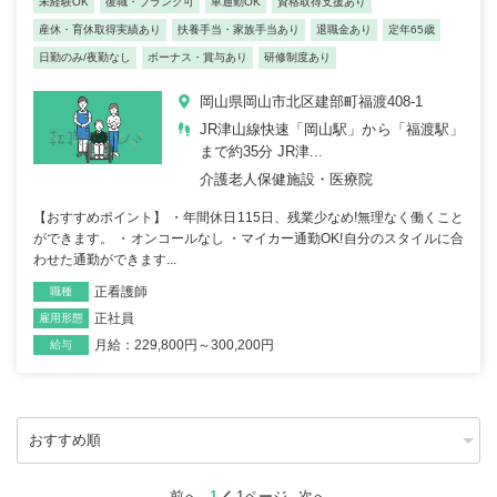
未経験OK
復職・ブランク可
車通勤OK
資格取得支援あり
産休・育休取得実績あり
扶養手当・家族手当あり
退職金あり
定年65歳
日勤のみ/夜勤なし
ボーナス・賞与あり
研修制度あり
岡山県岡山市北区建部町福渡408-1
JR津山線快速「岡山駅」から「福渡駅」
まで約35分 JR津...
介護老人保健施設・医療院
【おすすめポイント】 ・年間休日115日、残業少なめ!無理なく働くこと
ができます。 ・オンコールなし ・マイカー通勤OK!自分のスタイルに合
わせた通勤ができます...
正看護師
職種
正社員
雇用形態
月給：229,800円～300,200円
給与
前へ
1
1ページ
次へ