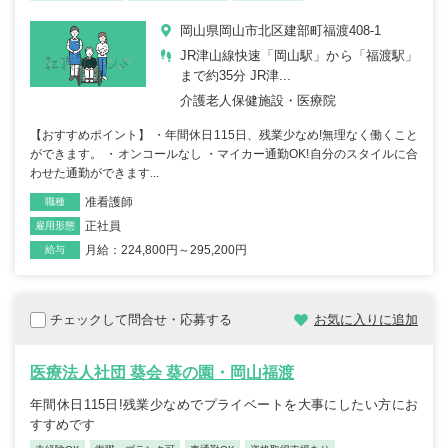
岡山県岡山市北区建部町福渡408-1
JR津山線快速「岡山駅」から「福渡駅」
まで約35分 JR津...
介護老人保健施設・医療院
【おすすめポイント】 ・年間休日115日、残業少なめ!無理なく働くこと
ができます。 ・オンコールなし ・マイカー通勤OK!自分のスタイルに合
わせた通勤ができます...
准看護師
職種
正社員
雇用形態
月給：224,800円～295,200円
給与
チェックして問合せ・応募する
お気に入りに追加
医療法人社団 葵会 葵の園・岡山福渡
年間休日115日!残業少なめでプライベートを大事にしたい方にお
すすめです