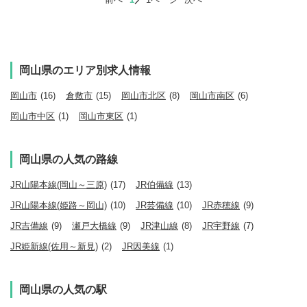
岡山県のエリア別求人情報
岡山市
(16)
倉敷市
(15)
岡山市北区
(8)
岡山市南区
(6)
岡山市中区
(1)
岡山市東区
(1)
岡山県の人気の路線
JR山陽本線(岡山～三原)
(17)
JR伯備線
(13)
JR山陽本線(姫路～岡山)
(10)
JR芸備線
(10)
JR赤穂線
(9)
JR吉備線
(9)
瀬戸大橋線
(9)
JR津山線
(8)
JR宇野線
(7)
JR姫新線(佐用～新見)
(2)
JR因美線
(1)
岡山県の人気の駅