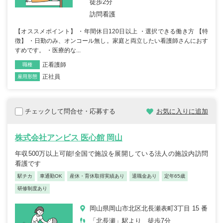
徒歩2分
訪問看護
【オススメポイント】 ・年間休日120日以上 ・選択できる働き方 【特
徴】 ・日勤のみ、オンコール無し。家庭と両立したい看護師さんにおす
すめです。 ・医療的な...
正看護師
職種
正社員
雇用形態
チェックして問合せ・応募する
お気に入りに追加
株式会社アンビス 医心館 岡山
年収500万以上可能!全国で施設を展開している法人の施設内訪問
看護です
駅チカ
車通勤OK
産休・育休取得実績あり
退職金あり
定年65歳
研修制度あり
岡山県岡山市北区北長瀬表町3丁目 15 番
「北長瀬」駅より 徒歩7分