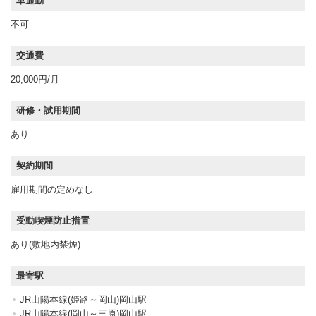
車通勤
不可
交通費
20,000円/月
研修・試用期間
あり
契約期間
雇用期間の定めなし
受動喫煙防止措置
あり(敷地内禁煙)
最寄駅
JR山陽本線(姫路～岡山)岡山駅
JR山陽本線(岡山～三原)岡山駅