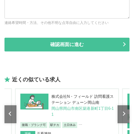
連絡希望時間・方法、その他不明な点等自由に入力してください
近くの似ている求人
護ス
岡山県岡山市南区の求人
-1
...
産休・育休取得実績あり
退職金あり
日勤のみ/夜勤なし
復
月給：259,000円～
給与
正看護師
職種