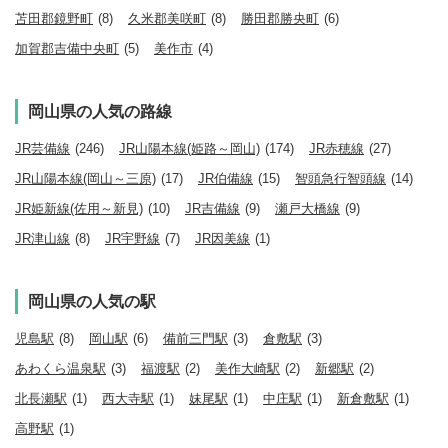
苫田郡鏡野町
(8)
久米郡美咲町
(8)
勝田郡勝央町
(6)
加賀郡吉備中央町
(5)
美作市
(4)
岡山県の人気の路線
JR芸備線
(246)
JR山陽本線(姫路～岡山)
(174)
JR赤穂線
(27)
JR山陽本線(岡山～三原)
(17)
JR伯備線
(15)
智頭急行智頭線
(14)
JR姫新線(佐用～新見)
(10)
JR吉備線
(9)
瀬戸大橋線
(9)
JR津山線
(8)
JR宇野線
(7)
JR因美線
(1)
岡山県の人気の駅
児島駅
(8)
岡山駅
(6)
備前三門駅
(3)
倉敷駅
(3)
あわくら温泉駅
(3)
福渡駅
(2)
美作大崎駅
(2)
新郷駅
(2)
北長瀬駅
(1)
西大寺駅
(1)
妹尾駅
(1)
中庄駅
(1)
新倉敷駅
(1)
高野駅
(1)