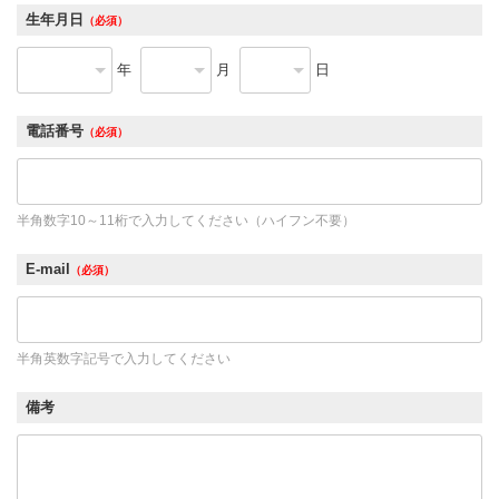
生年月日
（必須）
年
月
日
電話番号
（必須）
半角数字10～11桁で入力してください（ハイフン不要）
E-mail
（必須）
半角英数字記号で入力してください
備考