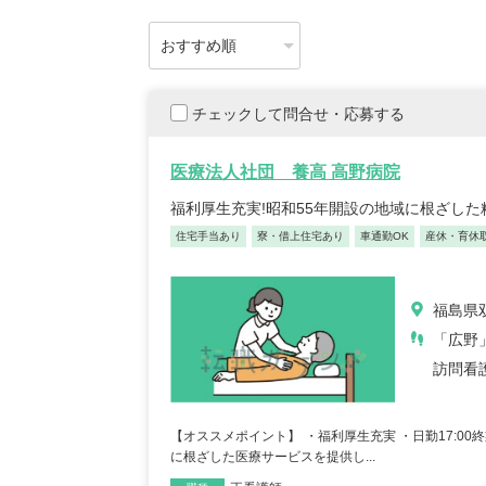
チェックして問合せ・応募する
医療法人社団 養高 高野病院
福利厚生充実!昭和55年開設の地域に根ざし
住宅手当あり
寮・借上住宅あり
車通勤OK
産休・育休
福島県
「広野
訪問看
【オススメポイント】 ・福利厚生充実 ・日勤17:0
に根ざした医療サービスを提供し...