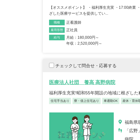
【オススメポイント】 ・福利厚生充実 ・17:00終
ざした医療サービスを提供してい...
正看護師
職種
正社員
雇用形態
月給：180,000円～
給与
年収：2,520,000円～
チェックして問合せ・応募する
保育士
2025/
医療法人社団 養高 高野病院
福利厚生充実!昭和55年開設の地域に根ざし
【キャリア】12年 正
住宅手当あり
寮・借上住宅あり
車通勤OK
産休・育休
先】認可保育園（正社員
る
福島県
「広野
病院