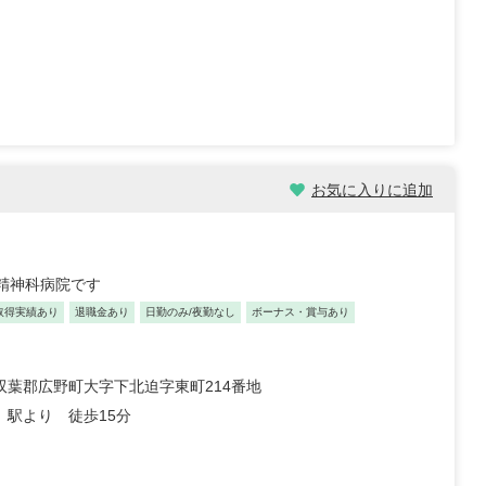
9歳/16-20年/東京
正看護師/30歳/経験5-10年/千
葉県
2022/09/25
総合病院 病棟 約6年
【キャリア】 4年 正職員 大学病院 外科、救急外
ー...
もっと見る
来/病棟 4年 正職員 総合病院 ...
もっと見る
お気に入りに追加
た精神科病院です
取得実績あり
退職金あり
日勤のみ/夜勤なし
ボーナス・賞与あり
53歳/0-4年/千葉県
介護福祉士/46歳/20-25年/神
9/22
奈川県
双葉郡広野町大字下北迫字東町214番地
2025/10/29
」駅より 徒歩15分
 常勤 デイサービス 約半
【キャリア】 約5年 正社員 放課後デイサービ
常勤 グループ...
もっと
ス 約10年 正社員 特別養護老人ホー...
もっと見る