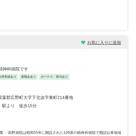
お気に入りに追加
た精神科病院です
取得実績あり
退職金あり
ボーナス・賞与あり
双葉郡広野町大字下北迫字東町214番地
」駅より 徒歩15分
0終業 ・高野病院は昭和55年に開設された109床の精神科病院で開設以来地域