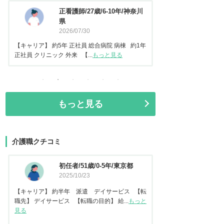
正看護師/27歳/6-10年/神奈川
看護師/29
県
2026/06/2
2026/07/30
【キャリア】 約5年 常勤 
【キャリア】 約5年 正社員 総合病院 病棟 約1年
常勤 地域包括ケア病棟 【転.
正社員 クリニック 外来 【...
もっと見る
もっと見る
介護職クチコミ
初任者/51歳/0-5年/東京都
資格な
2025/10/23
2025/
【キャリア】 約半年 派遣 デイサービス 【転
【キャリア】 約2年 
職先】 デイサービス 【転職の目的】 給...
もっと
職先】 特別養護老人ホー
見る
見る