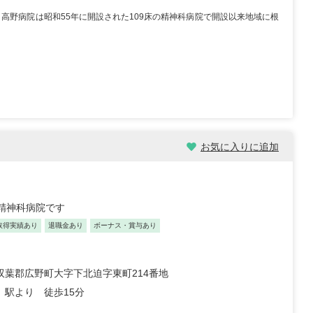
業 ・高野病院は昭和55年に開設された109床の精神科病院で開設以来地域に根
お気に入りに追加
/33歳/0-5年/東京都
保育士/30歳/6-10年/東京都
05/08
2025/11/04
た精神科病院です
社員 認可保育園 【転職
【キャリア】 3年 正社員 認可保育園 6年 正社員
取得実績あり
退職金あり
ボーナス・賞与あり
） 【転職の...
もっと見
認可保育園 【転職先】 認可保育...
もっと見る
双葉郡広野町大字下北迫字東町214番地
」駅より 徒歩15分