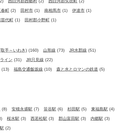
2)
西白河郡西郷村
(2)
西白河郡矢吹町
(2)
三春町
(2)
田村市
(1)
南相馬市
(1)
伊達市
(1)
猪苗代町
(1)
田村郡小野町
(1)
(取手～いわき)
(160)
山形線
(73)
JR水郡線
(51)
ライン
(31)
JR只見線
(22)
(13)
福島交通飯坂線
(10)
森と水とロマンの鉄道
(5)
駅
(8)
安積永盛駅
(7)
笹谷駅
(6)
杉田駅
(5)
東福島駅
(4)
3)
桜水駅
(3)
西若松駅
(3)
郡山富田駅
(3)
内郷駅
(3)
駅
(2)