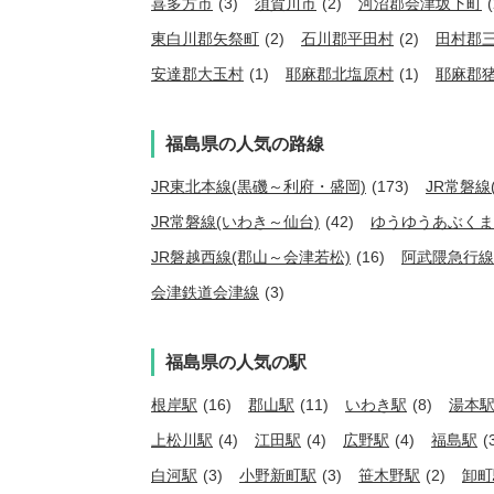
喜多方市
(3)
須賀川市
(2)
河沼郡会津坂下町
(
東白川郡矢祭町
(2)
石川郡平田村
(2)
田村郡
安達郡大玉村
(1)
耶麻郡北塩原村
(1)
耶麻郡
福島県の人気の路線
JR東北本線(黒磯～利府・盛岡)
(173)
JR常磐線
JR常磐線(いわき～仙台)
(42)
ゆうゆうあぶくま
JR磐越西線(郡山～会津若松)
(16)
阿武隈急行線
会津鉄道会津線
(3)
福島県の人気の駅
根岸駅
(16)
郡山駅
(11)
いわき駅
(8)
湯本
上松川駅
(4)
江田駅
(4)
広野駅
(4)
福島駅
(
白河駅
(3)
小野新町駅
(3)
笹木野駅
(2)
卸町