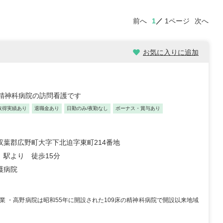
前へ
1
1ページ
次へ
お気に入りに追加
た精神科病院の訪問看護です
取得実績あり
退職金あり
日勤のみ/夜勤なし
ボーナス・賞与あり
双葉郡広野町大字下北迫字東町214番地
」駅より 徒歩15分
護
病院
0終業 ・高野病院は昭和55年に開設された109床の精神科病院で開設以来地域