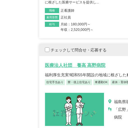
に根ざした医療サービスを提供し...
正看護師/3
正看護師
職種
都
正社員
雇用形態
2025/10/20
月給：180,000円～
給与
【キャリア】 約7年 正社員 
年収：2,520,000円～
ブランク 約1年 パート デイサ
チェックして問合せ・応募する
医療法人社団 養高 高野病院
福利厚生充実!昭和55年開設の地域に根ざし
住宅手当あり
寮・借上住宅あり
車通勤OK
産休・育休
初任者/
2025/0
福島県
「広野
【キャリア】 約半年年
年 常勤 老健 約3年 
病院
見る