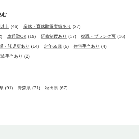
込む
日以上
(46)
産休・育休取得実績あり
(27)
2)
車通勤OK
(19)
研修制度あり
(17)
復職・ブランク可
(16)
援・託児所あり
(14)
定年65歳
(5)
住宅手当あり
(4)
家族手当あり
(2)
県
(91)
青森県
(71)
秋田県
(67)