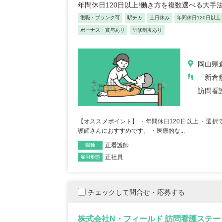
年間休日120日以上!働き方を複数選べる大手
復職・ブランク可
駅チカ
土日休み
年間休日120日以上
ボーナス・賞与あり
研修制度あり
岡山県
「新倉
訪問看
【オススメポイント】 ・年間休日120日以上 ・選
護師さんにおすすめです。 ・医療的な...
正看護師
職種
正社員
雇用形態
チェックして問合せ・応募する
株式会社N・フィールド 訪問看護ステー