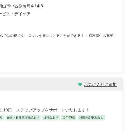
山市中区原尾島4-14-8
ービス・デイケア
ーならではの視点や、スキルを身につけることができる！ ・福利厚生も充実！
3歳/0-5年/東京都
保育士/30歳/6-10年/東京都
/08
2025/11/04
お気に入りに追加
員 認可保育園 【転職
【キャリア】 3年 正社員 認可保育園 6年 正社員
【転職の...
もっと見
認可保育園 【転職先】 認可保育...
もっと見る
119日！ステップアップをサポートいたします！
り
産休・育休取得実績あり
退職金あり
定年65歳
日勤のみ/夜勤なし