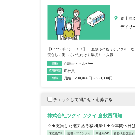
岡山県岡
デイサ
【Checkポイント！！】 ・直接ふれあうケアクル
安心して働いていただける環境！ ・入職...
介護士・ヘルパー
職種
正社員
雇用形態
月給：200,000円～330,000円
給与
チェックして問合せ・応募する
株式会社ツクイ ツクイ 倉敷西阿知
☆★充実した魅力ある福利厚生★☆年間休日は
未経験OK
復職・ブランク可
車通勤OK
資格取得支援あ