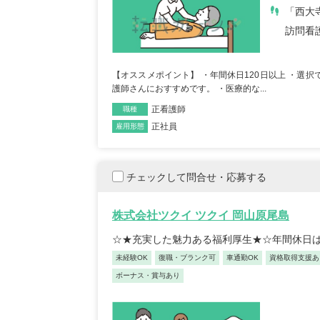
「西大
正看護師/39歳/16
都
訪問看
2025/10/20
【キャリア】 約7年 正社員 総合病院
【オススメポイント】 ・年間休日120日以上 ・選
ブランク 約1年 パート デイサー...
護師さんにおすすめです。 ・医療的な...
正看護師
職種
正社員
雇用形態
チェックして問合せ・応募する
株式会社ツクイ ツクイ 岡山原尾島
初任者/53
☆★充実した魅力ある福利厚生★☆年間休日は
2025/09/22
未経験OK
復職・ブランク可
車通勤OK
資格取得支援あ
【キャリア】 約半年年 常
ボーナス・賞与あり
年 常勤 老健 約3年 常勤
見る