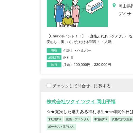
岡山県岡
デイサ
【Checkポイント！！】 ・直接ふれあうケアクル
安心して働いていただける環境！ ・入職...
介護士・ヘルパー
職種
正社員
雇用形態
保育士/3
月給：200,000円～330,000円
給与
2025/05
チェックして問合せ・応募する
【キャリア】12年 正社
先】認可保育園（正社員） 
株式会社ツクイ ツクイ 岡山平福
る
☆★充実した魅力ある福利厚生★☆年間休日は
未経験OK
復職・ブランク可
車通勤OK
資格取得支援あ
ボーナス・賞与あり