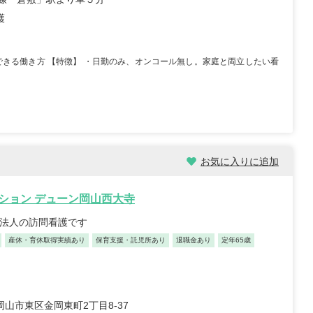
護
択できる働き方 【特徴】 ・日勤のみ、オンコール無し。家庭と両立したい看
お気に入りに追加
ション デューン岡山西大寺
手法人の訪問看護です
産休・育休取得実績あり
保育支援・託児所あり
退職金あり
定年65歳
山市東区金岡東町2丁目8-37