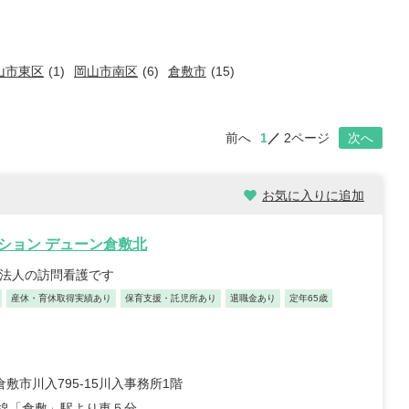
山市東区
(1)
岡山市南区
(6)
倉敷市
(15)
前へ
1
2ページ
次へ
お気に入りに追加
ション デューン倉敷北
手法人の訪問看護です
産休・育休取得実績あり
保育支援・託児所あり
退職金あり
定年65歳
敷市川入795-15川入事務所1階
備線「倉敷」駅より車５分