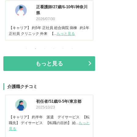
正看護師/27歳/6-10年/神奈川
看護師/29歳/6-
県
2026/06/23
2026/07/30
【キャリア】 約5年 常勤 急性期病
リア】 約5年 正社員 総合病院 病棟 約1年
常勤 地域包括ケア病棟 【転...
も
クリニック 外来 【...
もっと見る
もっと見る
介護職クチコミ
初任者/51歳/0-5年/東京都
資格なし/2
2025/10/23
2025/10/1
【キャリア】 約半年 派遣 デイサービス 【転
【キャリア】 約2年 正社
職先】 デイサービス 【転職の目的】 給...
もっと
職先】 特別養護老人ホーム 
見る
見る