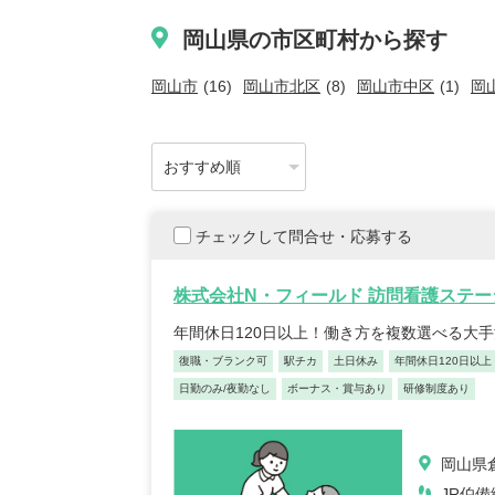
岡山県の市区町村から探す
岡山市
(16)
岡山市北区
(8)
岡山市中区
(1)
岡
チェックして問合せ・応募する
株式会社N・フィールド 訪問看護ステー
年間休日120日以上！働き方を複数選べる大
復職・ブランク可
駅チカ
土日休み
年間休日120日以上
日勤のみ/夜勤なし
ボーナス・賞与あり
研修制度あり
岡山県倉
JR伯