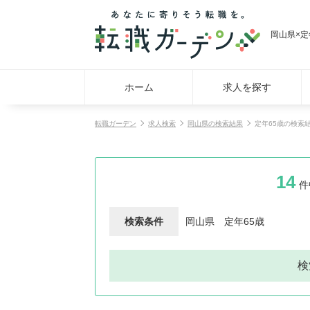
岡山県×
ホーム
求人を探す
転職ガーデン
求人検索
岡山県の検索結果
定年65歳の検索
14
件
検索条件
岡山県
定年65歳
検