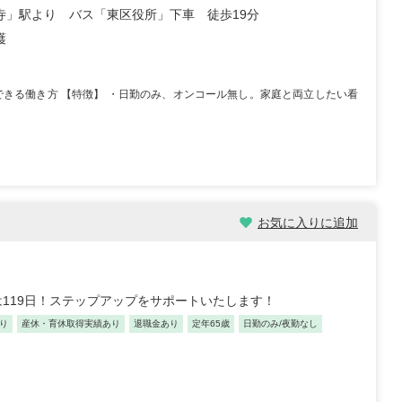
寺」駅より バス「東区役所」下車 徒歩19分
-20年/東京
正看護師/30歳/経験5-10年/千
護
葉県
2022/09/25
 病棟 約6年
【キャリア】 4年 正職員 大学病院 外科、救急外
【キャ
択できる働き方 【特徴】 ・日勤のみ、オンコール無し。家庭と両立したい看
もっと見る
来/病棟 4年 正職員 総合病院 ...
もっと見る
正社員 
お気に入りに追加
歳/0-4年/千葉県
介護福祉士/46歳/20-25年/神
119日！ステップアップをサポートいたします！
奈川県
り
産休・育休取得実績あり
退職金あり
定年65歳
日勤のみ/夜勤なし
2025/10/29
勤 デイサービス 約半
【キャリア】 約5年 正社員 放課後デイサービ
 グループ...
もっと
ス 約10年 正社員 特別養護老人ホー...
もっと見る