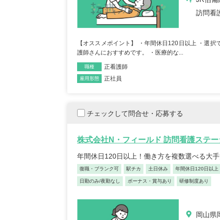
訪問看
【オススメポイント】 ・年間休日120日以上 ・選
護師さんにおすすめです。 ・医療的な...
正看護師
職種
正社員
雇用形態
チェックして問合せ・応募する
株式会社N・フィールド 訪問看護ステー
年間休日120日以上！働き方を複数選べる大
復職・ブランク可
駅チカ
土日休み
年間休日120日以上
日勤のみ/夜勤なし
ボーナス・賞与あり
研修制度あり
岡山県岡