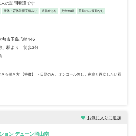
法人の訪問看護です
産休・育休取得実績あり
退職金あり
定年65歳
日勤のみ/夜勤なし
倉敷市玉島爪崎446
敷」駅より 徒歩3分
護
択できる働き方 【特徴】 ・日勤のみ、オンコール無し。家庭と両立したい看
お気に入りに追加
ション デューン岡山南