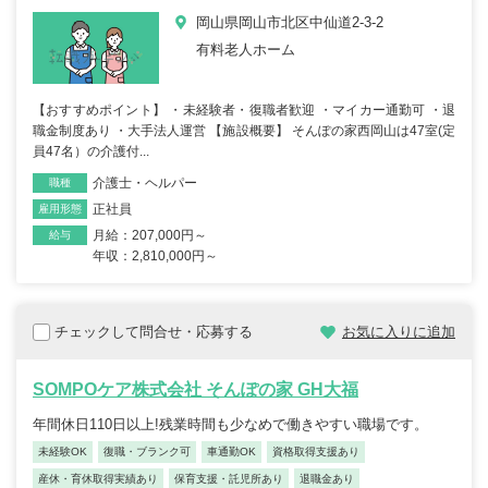
岡山県岡山市北区中仙道2-3-2
有料老人ホーム
【おすすめポイント】 ・未経験者・復職者歓迎 ・マイカー通勤可 ・退
職金制度あり ・大手法人運営 【施設概要】 そんぽの家西岡山は47室(定
員47名）の介護付...
介護士・ヘルパー
職種
正社員
雇用形態
月給：207,000円～
給与
年収：2,810,000円～
チェックして問合せ・応募する
お気に入りに追加
SOMPOケア株式会社 そんぽの家 GH大福
年間休日110日以上!残業時間も少なめで働きやすい職場です。
未経験OK
復職・ブランク可
車通勤OK
資格取得支援あり
産休・育休取得実績あり
保育支援・託児所あり
退職金あり