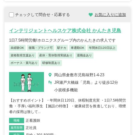
チェックして問合せ・応募する
お気に入りに追加
インテリジェントヘルスケア株式会社 かんたき児島
1日7.5時間労働!ホロニクスグループ内のかんたきの求人です
未経験OK
復職・ブランク可
駅チカ
車通勤OK
年間休日120日以上
資格取得支援あり
産休・育休取得実績あり
退職金あり
ボーナス・賞与あり
研修制度あり
岡山県倉敷市児島味野1-4-23
JR瀬戸大橋線「児島」より徒歩12分
小規模多機能
【おすすめポイント】 ・年間休日120日、休暇制度充実 ・1日7.5時間労
働 ・手厚い福利厚生 【施設の特徴】 ・健康経営を推進しており、喫煙
者の採用は致して...
正看護師
職種
正社員
雇用形態
給与