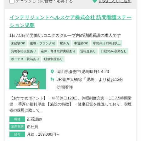
チェックして問合せ・応募する
お気に入りに追加
インテリジェントヘルスケア株式会社 訪問看護ステー
ション児島
1日7.5時間労働!ホロニクスグループ内の訪問看護の求人です
未経験OK
復職・ブランク可
駅チカ
車通勤OK
年間休日120日以上
資格取得支援あり
産休・育休取得実績あり
退職金あり
日勤のみ/夜勤なし
ボーナス・賞与あり
研修制度あり
岡山県倉敷市児島味野1-4-23
JR瀬戸大橋線「児島」より徒歩12分
訪問看護
【おすすめポイント】 ・年間休日120日、休暇制度充実 ・1日7.5時間労
働 ・手厚い福利厚生 【施設の特徴】 ・健康経営を推進しており、喫煙
者の採用は致して...
正看護師
職種
正社員
雇用形態
月給：289,000円～
給与