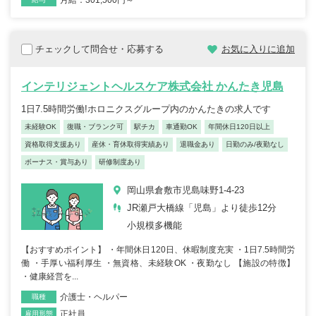
月給：301,500円～
チェックして問合せ・応募する
お気に入りに追加
インテリジェントヘルスケア株式会社 かんたき児島
1日7.5時間労働!ホロニクスグループ内のかんたきの求人です
未経験OK
復職・ブランク可
駅チカ
車通勤OK
年間休日120日以上
資格取得支援あり
産休・育休取得実績あり
退職金あり
日勤のみ/夜勤なし
ボーナス・賞与あり
研修制度あり
岡山県倉敷市児島味野1-4-23
JR瀬戸大橋線「児島」より徒歩12分
小規模多機能
【おすすめポイント】 ・年間休日120日、休暇制度充実 ・1日7.5時間労
働 ・手厚い福利厚生 ・無資格、未経験OK ・夜勤なし 【施設の特徴】
・健康経営を...
介護士・ヘルパー
職種
正社員
雇用形態