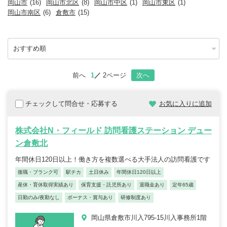
岡山市
(16)
岡山市北区
(8)
岡山市中区
(1)
岡山市東区
(1)
岡山市南区
(6)
倉敷市
(15)
前へ
1
2ページ
次へ
チェックして問合せ・応募する
お気に入りに追加
株式会社N・フィールド 訪問看護ステーション デュー
ン倉敷北
年間休日120日以上！働き方を複数選べる大手法人の訪問看護です
復職・ブランク可
駅チカ
土日休み
年間休日120日以上
産休・育休取得実績あり
保育支援・託児所あり
退職金あり
定年65歳
日勤のみ/夜勤なし
ボーナス・賞与あり
研修制度あり
岡山県倉敷市川入795-15川入事務所1階