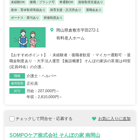
未経験OK
復職・ブランク可
車通勤OK
資格取得支援あり
産休・育休取得実績あり
保育支援・託児所あり
退職金あり
ボーナス・賞与あり
研修制度あり
岡山県倉敷市平田272-1
有料老人ホーム
【おすすめポイント】 ・未経験者・復職者歓迎 ・マイカー通勤可 ・退
職金制度あり ・大手法人運営 【施設概要】 そんぽの家浜の茶屋は49室
(定員49名）の介護...
介護士・ヘルパー
職種
正社員
雇用形態
月給：207,000円～
給与
年収：2,810,000円～
チェックして問合せ・応募する
お気に入りに追加
SOMPOケア株式会社 そんぽの家 南岡山