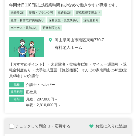
年間休日110日以上!残業時間も少なめで働きやすい職場です。
未経験OK
復職・ブランク可
車通勤OK
資格取得支援あり
産休・育休取得実績あり
保育支援・託児所あり
退職金あり
ボーナス・賞与あり
研修制度あり
岡山県岡山市南区東畦770-7
有料老人ホーム
【おすすめポイント】 ・未経験者・復職者歓迎 ・マイカー通勤可 ・退
職金制度あり ・大手法人運営 【施設概要】 そんぽの家南岡山は48室(定
員48名）の介護付...
介護士・ヘルパー
職種
正社員
雇用形態
月給：207,000円～
給与
年収：2,810,000円～
チェックして問合せ・応募する
お気に入りに追加