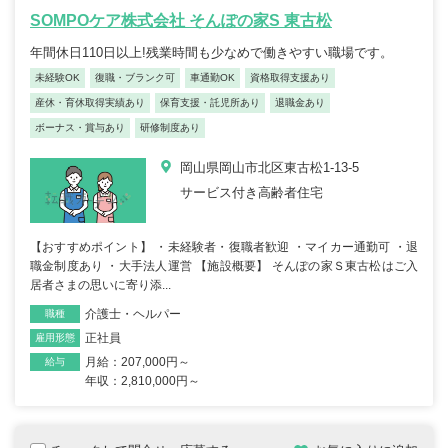
SOMPOケア株式会社 そんぽの家S 東古松
年間休日110日以上!残業時間も少なめで働きやすい職場です。
未経験OK
復職・ブランク可
車通勤OK
資格取得支援あり
産休・育休取得実績あり
保育支援・託児所あり
退職金あり
ボーナス・賞与あり
研修制度あり
岡山県岡山市北区東古松1-13-5
サービス付き高齢者住宅
【おすすめポイント】 ・未経験者・復職者歓迎 ・マイカー通勤可 ・退
職金制度あり ・大手法人運営 【施設概要】 そんぽの家Ｓ東古松はご入
居者さまの思いに寄り添...
介護士・ヘルパー
職種
正社員
雇用形態
月給：207,000円～
給与
年収：2,810,000円～