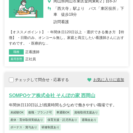
岡山県岡山市東区金岡東町2丁目8-37
「西大寺」駅より バス「東区役所」下
車 徒歩19分
訪問看護
【オススメポイント】 ・年間休日120日以上 ・選択できる働き方 【特
徴】 ・日勤のみ、オンコール無し。家庭と両立したい看護師さんにおす
すめです。 ・医療的な...
正看護師
職種
正社員
雇用形態
チェックして問合せ・応募する
お気に入りに追加
SOMPOケア株式会社 そんぽの家 西岡山
年間休日110日以上!残業時間も少なめで働きやすい職場です。
未経験OK
復職・ブランク可
車通勤OK
資格取得支援あり
産休・育休取得実績あり
保育支援・託児所あり
退職金あり
ボーナス・賞与あり
研修制度あり