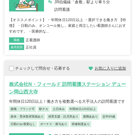
JR伯備線「倉敷」駅より車５分
訪問看護
【オススメポイント】 ・年間休日120日以上 ・選択できる働き方 【特
徴】 ・日勤のみ、オンコール無し。家庭と両立したい看護師さんにおす
すめです。 ・医療的な...
正看護師
職種
正社員
雇用形態
チェックして問合せ・応募する
お気に入りに追加
株式会社N・フィールド 訪問看護ステーション デュー
ン岡山西大寺
年間休日120日以上！働き方を複数選べる大手法人の訪問看護です
復職・ブランク可
駅チカ
土日休み
年間休日120日以上
産休・育休取得実績あり
保育支援・託児所あり
退職金あり
定年65歳
日勤のみ/夜勤なし
ボーナス・賞与あり
研修制度あり