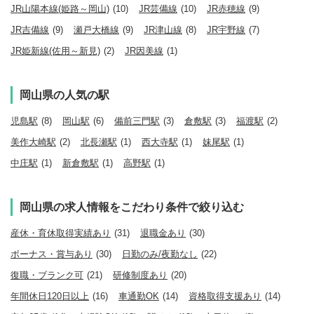
JR山陽本線(姫路～岡山)
(10)
JR芸備線
(10)
JR赤穂線
(9)
JR吉備線
(9)
瀬戸大橋線
(9)
JR津山線
(8)
JR宇野線
(7)
JR姫新線(佐用～新見)
(2)
JR因美線
(1)
岡山県の人気の駅
児島駅
(8)
岡山駅
(6)
備前三門駅
(3)
倉敷駅
(3)
福渡駅
(2)
美作大崎駅
(2)
北長瀬駅
(1)
西大寺駅
(1)
妹尾駅
(1)
中庄駅
(1)
新倉敷駅
(1)
高野駅
(1)
岡山県の求人情報をこだわり条件で絞り込む
産休・育休取得実績あり
(31)
退職金あり
(30)
ボーナス・賞与あり
(30)
日勤のみ/夜勤なし
(22)
復職・ブランク可
(21)
研修制度あり
(20)
年間休日120日以上
(16)
車通勤OK
(14)
資格取得支援あり
(14)