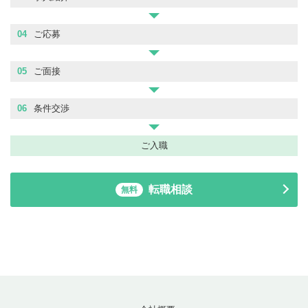
04
ご応募
05
ご面接
06
条件交渉
ご入職
転職相談
無料