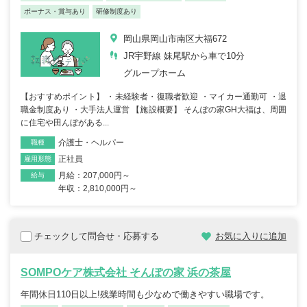
ボーナス・賞与あり
研修制度あり
岡山県岡山市南区大福672
JR宇野線 妹尾駅から車で10分
グループホーム
【おすすめポイント】 ・未経験者・復職者歓迎 ・マイカー通勤可 ・退
職金制度あり ・大手法人運営 【施設概要】 そんぽの家GH大福は、周囲
に住宅や田んぼがある...
介護士・ヘルパー
職種
正社員
雇用形態
月給：207,000円～
給与
年収：2,810,000円～
チェックして問合せ・応募する
お気に入りに追加
SOMPOケア株式会社 そんぽの家 浜の茶屋
年間休日110日以上!残業時間も少なめで働きやすい職場です。