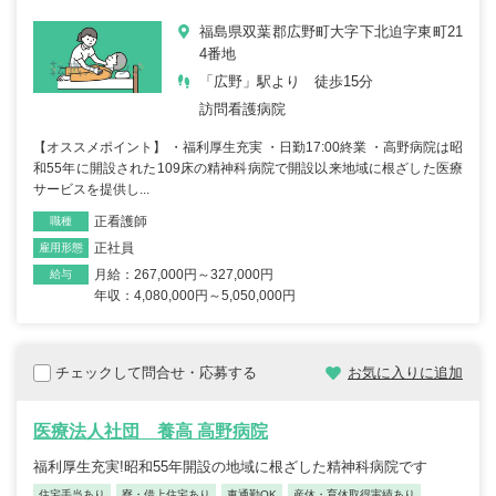
福島県双葉郡広野町大字下北迫字東町21
4番地
「広野」駅より 徒歩15分
訪問看護
病院
【オススメポイント】 ・福利厚生充実 ・日勤17:00終業 ・高野病院は昭
和55年に開設された109床の精神科病院で開設以来地域に根ざした医療
サービスを提供し...
正看護師
職種
正社員
雇用形態
月給：267,000円～327,000円
給与
年収：4,080,000円～5,050,000円
チェックして問合せ・応募する
お気に入りに追加
医療法人社団 養高 高野病院
福利厚生充実!昭和55年開設の地域に根ざした精神科病院です
住宅手当あり
寮・借上住宅あり
車通勤OK
産休・育休取得実績あり