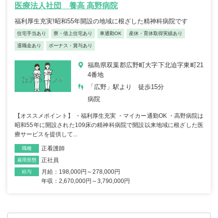
医療法人社団 養高 高野病院
福利厚生充実!昭和55年開設の地域に根ざした精神科病院です
住宅手当あり
寮・借上住宅あり
車通勤OK
産休・育休取得実績あり
退職金あり
ボーナス・賞与あり
福島県双葉郡広野町大字下北迫字東町21
4番地
「広野」駅より 徒歩15分
病院
【オススメポイント】 ・福利厚生充実 ・マイカー通勤OK ・高野病院は
昭和55年に開設された109床の精神科病院で開設以来地域に根ざした医
療サービスを提供して...
正看護師
職種
正社員
雇用形態
月給：198,000円～278,000円
給与
年収：2,670,000円～3,790,000円