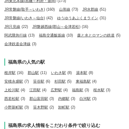
JR東北本線(黒磯～利府・盛岡)
(173)
JR常磐線(取手～いわき)
(160)
山形線
(73)
JR水郡線
(51)
JR常磐線(いわき～仙台)
(42)
ゆうゆうあぶくまライン
(31)
JR只見線
(22)
JR磐越西線(郡山～会津若松)
(16)
阿武隈急行線
(13)
福島交通飯坂線
(10)
森と水とロマンの鉄道
(5)
会津鉄道会津線
(3)
福島県の人気の駅
根岸駅
(16)
郡山駅
(11)
いわき駅
(8)
湯本駅
(8)
安積永盛駅
(7)
笹谷駅
(6)
杉田駅
(5)
東福島駅
(4)
上松川駅
(4)
江田駅
(4)
広野駅
(4)
福島駅
(3)
桜水駅
(3)
西若松駅
(3)
郡山富田駅
(3)
内郷駅
(3)
白河駅
(3)
小野新町駅
(3)
笹木野駅
(2)
卸町駅
(2)
福島県の求人情報をこだわり条件で絞り込む