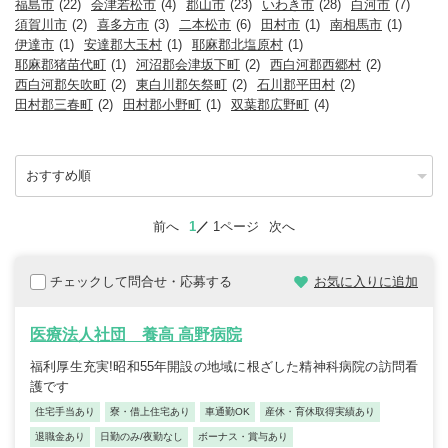
福島市
(22)
会津若松市
(4)
郡山市
(23)
いわき市
(28)
白河市
(7)
須賀川市
(2)
喜多方市
(3)
二本松市
(6)
田村市
(1)
南相馬市
(1)
伊達市
(1)
安達郡大玉村
(1)
耶麻郡北塩原村
(1)
耶麻郡猪苗代町
(1)
河沼郡会津坂下町
(2)
西白河郡西郷村
(2)
西白河郡矢吹町
(2)
東白川郡矢祭町
(2)
石川郡平田村
(2)
田村郡三春町
(2)
田村郡小野町
(1)
双葉郡広野町
(4)
前へ
1
1ページ
次へ
チェックして問合せ・応募する
お気に入りに追加
医療法人社団 養高 高野病院
福利厚生充実!昭和55年開設の地域に根ざした精神科病院の訪問看
護です
住宅手当あり
寮・借上住宅あり
車通勤OK
産休・育休取得実績あり
退職金あり
日勤のみ/夜勤なし
ボーナス・賞与あり