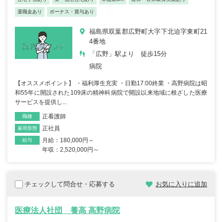
退職金あり
ボーナス・賞与あり
福島県双葉郡広野町大字下北迫字東町21
4番地
「広野」駅より 徒歩15分
病院
【オススメポイント】 ・福利厚生充実 ・日勤17:00終業 ・高野病院は昭
和55年に開設された109床の精神科病院で開設以来地域に根ざした医療
サービスを提供し...
正看護師
職種
正社員
雇用形態
月給：180,000円～
給与
年収：2,520,000円～
チェックして問合せ・応募する
お気に入りに追加
医療法人社団 養高 高野病院