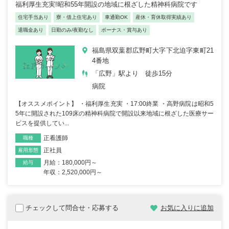
福利厚生充実!昭和55年開設の地域に根ざした精神科病院です
住宅手当あり
寮・借上住宅あり
車通勤OK
産休・育休取得実績あり
退職金あり
日勤のみ/夜勤なし
ボーナス・賞与あり
福島県双葉郡広野町大字下北迫字東町21
4番地
「広野」駅より 徒歩15分
病院
【オススメポイント】 ・福利厚生充実 ・17:00終業 ・高野病院は昭和5
5年に開設された109床の精神科病院で開設以来地域に根ざした医療サー
ビスを提供してい...
正看護師
職種
正社員
雇用形態
月給：180,000円～
給与
年収：2,520,000円～
チェックして問合せ・応募する
お気に入りに追加