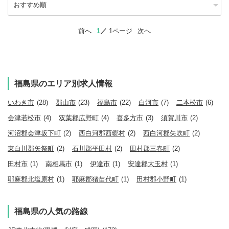
前へ
1
1ページ
次へ
福島県のエリア別求人情報
いわき市
(28)
郡山市
(23)
福島市
(22)
白河市
(7)
二本松市
(6)
会津若松市
(4)
双葉郡広野町
(4)
喜多方市
(3)
須賀川市
(2)
河沼郡会津坂下町
(2)
西白河郡西郷村
(2)
西白河郡矢吹町
(2)
東白川郡矢祭町
(2)
石川郡平田村
(2)
田村郡三春町
(2)
田村市
(1)
南相馬市
(1)
伊達市
(1)
安達郡大玉村
(1)
耶麻郡北塩原村
(1)
耶麻郡猪苗代町
(1)
田村郡小野町
(1)
福島県の人気の路線