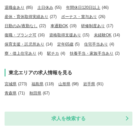
退職金あり
(85)
土日休み
(55)
年間休日120日以上
(46)
産休・育休取得実績あり
(27)
ボーナス・賞与あり
(26)
日勤のみ/夜勤なし
(22)
車通勤OK
(19)
研修制度あり
(17)
復職・ブランク可
(16)
資格取得支援あり
(15)
未経験OK
(14)
保育支援・託児所あり
(14)
定年65歳
(5)
住宅手当あり
(4)
寮・借上住宅あり
(4)
駅チカ
(4)
扶養手当・家族手当あり
(2)
東北エリアの求人情報を見る
宮城県
(273)
福島県
(118)
山形県
(98)
岩手県
(91)
青森県
(71)
秋田県
(67)
求人を検索する