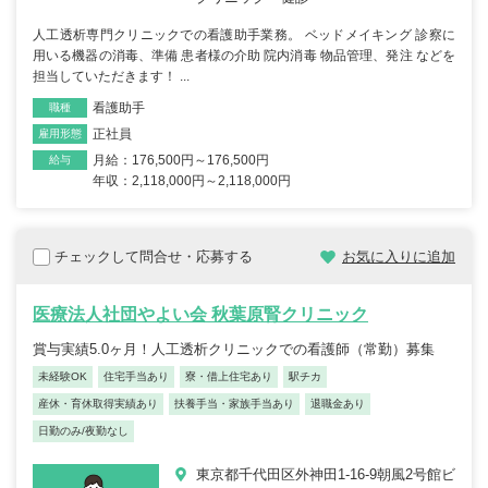
人工透析専門クリニックでの看護助手業務。 ベッドメイキング 診察に
用いる機器の消毒、準備 患者様の介助 院内消毒 物品管理、発注 などを
担当していただきます！ ...
看護助手
職種
正社員
雇用形態
月給：176,500円～176,500円
給与
年収：2,118,000円～2,118,000円
チェックして問合せ・応募する
お気に入りに追加
医療法人社団やよい会 秋葉原腎クリニック
賞与実績5.0ヶ月！人工透析クリニックでの看護師（常勤）募集
未経験OK
住宅手当あり
寮・借上住宅あり
駅チカ
産休・育休取得実績あり
扶養手当・家族手当あり
退職金あり
日勤のみ/夜勤なし
東京都千代田区外神田1-16-9朝風2号館ビ