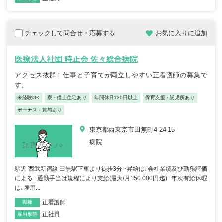
チェックして問合せ・応募する
お気に入りに追加
医療法人社団 時正会 佐々総合病院
アクセス抜群！仕事と子育てが両立しやすい正看護師の募集で
す。
未経験OK
寮・借上住宅あり
年間休日120日以上
保育支援・託児所あり
ボーナス・賞与あり
東京都西東京市田無町4-24-15
病院
駅近 西武新宿線 田無駅下車より徒歩3分 ･昇給は､会社業績及び勤務評価
による ･通勤手当は規程により支給(最大/月150.000円迄) ･年次有給休暇
は､雇用...
正看護師
職種
正社員
雇用形態