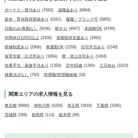
ボーナス・賞与あり
(7692)
退職金あり
(6804)
産休・育休取得実績あり
(6262)
復職・ブランク可
(5805)
日勤のみ/夜勤なし
(5636)
駅チカ
(4907)
未経験OK
(4799)
年間休日120日以上
(3309)
資格取得支援あり
(2992)
研修制度あり
(2906)
車通勤OK
(2259)
住宅手当あり
(2248)
保育支援・託児所あり
(1856)
寮・借上住宅あり
(1404)
扶養手当・家族手当あり
(1350)
定年65歳
(1284)
土日休み
(1023)
残業ほぼなし
(760)
管理職/管理職候補
(18)
関東エリアの求人情報を見る
東京都
(8940)
神奈川県
(4204)
埼玉県
(3818)
千葉県
(3395)
茨城県
(289)
群馬県
(114)
栃木県
(88)