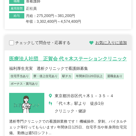
准看護師
職種
正社員
雇用形態
月給：275,200円～381,200円
給与
年収：3,302,400円～4,574,400円
チェックして問合せ・応募する
お気に入りに追加
医療法人社団 正賀会 代々木ステーションクリニック
福利厚生充実 透析クリニックで看護師募集
住宅手当あり
寮・借上住宅あり
駅チカ
年間休日120日以上
退職金あり
ボーナス・賞与あり
東京都渋谷区代々木１－３５－４
「代々木」駅より 徒歩1分
クリニック・健診
透析専門クリニックでの看護師業務です！ 機械操作、穿刺、バイタルチ
ェック等行ってもらいます♪ 年間休日125日、住宅手当や単身用住宅完
備。 勤務は週5日シフト...