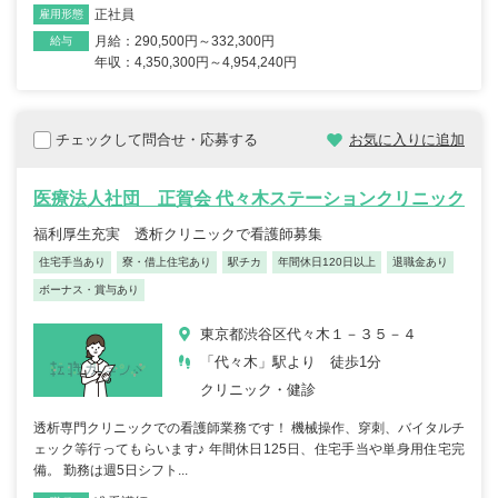
正社員
雇用形態
月給：290,500円～332,300円
給与
年収：4,350,300円～4,954,240円
チェックして問合せ・応募する
お気に入りに追加
医療法人社団 正賀会 代々木ステーションクリニック
福利厚生充実 透析クリニックで看護師募集
住宅手当あり
寮・借上住宅あり
駅チカ
年間休日120日以上
退職金あり
ボーナス・賞与あり
東京都渋谷区代々木１－３５－４
「代々木」駅より 徒歩1分
クリニック・健診
透析専門クリニックでの看護師業務です！ 機械操作、穿刺、バイタルチ
ェック等行ってもらいます♪ 年間休日125日、住宅手当や単身用住宅完
備。 勤務は週5日シフト...