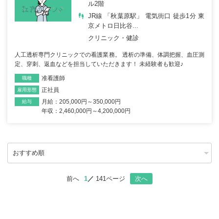
ル2階
JR線 「秋葉原駅」 電気街口 徒歩1分 東
京メトロ日比谷...
クリニック・健診
人工透析専門クリニックでの看護業務。 透析の準備、体調把握、血圧測
定、穿刺、返血などを担当していただきます！ 未経験者も歓迎♪
准看護師
職種
正社員
雇用形態
月給：205,000円～350,000円
給与
年収：2,460,000円～4,200,000円
前へ
1
141ページ
次へ