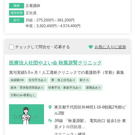
正看護師
職種
正社員
雇用形態
月給：275,200円～381,200円
給与
年収：3,302,400円～4,574,400円
チェックして問合せ・応募する
お気に入りに追加
医療法人社団やよい会 秋葉原腎クリニック
賞与実績5.0ヶ月！人工透析クリニックでの看護助手（常勤）募集
未経験OK
住宅手当あり
寮・借上住宅あり
駅チカ
産休・育休取得実績あり
扶養手当・家族手当あり
退職金あり
日勤のみ/夜勤なし
東京都千代田区外神田1-16-9朝風2号館ビ
ル2階
JR線 「秋葉原駅」 電気街口 徒歩1分 東
京メトロ日比谷...
クリニック・健診