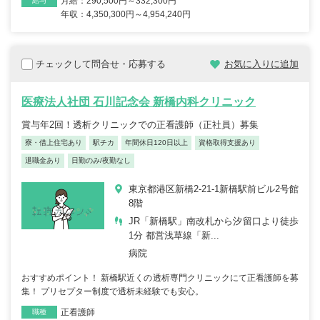
月給：290,500円～332,300円
給与
年収：4,350,300円～4,954,240円
チェックして問合せ・応募する
お気に入りに追加
医療法人社団 石川記念会 新橋内科クリニック
賞与年2回！透析クリニックでの正看護師（正社員）募集
寮・借上住宅あり
駅チカ
年間休日120日以上
資格取得支援あり
退職金あり
日勤のみ/夜勤なし
東京都港区新橋2-21-1新橋駅前ビル2号館
8階
JR「新橋駅」南改札から汐留口より徒歩
1分 都営浅草線「新...
病院
おすすめポイント！ 新橋駅近くの透析専門クリニックにて正看護師を募
集！ プリセプター制度で透析未経験でも安心。
正看護師
職種