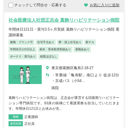
チェックして問合せ・応募する
お気に入りに追加
社会医療法人社団正志会 葛飾リハビリテーション病院
年間休日121日・賞与3.5ヶ月実績 葛飾リハビリテーション病院 看
護師募集
復職・ブランク可
住宅手当あり
寮・借上住宅あり
駅チカ
年間休日120日以上
産休・育休取得実績あり
退職金あり
ボーナス・賞与あり
残業ほぼなし
東京都葛飾区亀有2-18-27
・常磐線「亀有駅」南口より 徒歩12分
・京成バス（小54...
病院
葛飾リハビリテーション病院は、正志会が運営する回復期リハビリテー
ション専門病院です。83床の病棟にて看護業務を担当していただきま
す。年間休日121日とお休みが充...
正看護師
職種
正社員
雇用形態