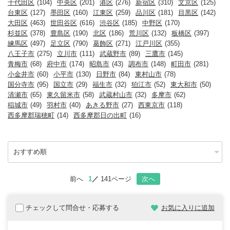
千代田区
(104)
中央区
(201)
港区
(276)
新宿区
(310)
文京区
(125)
台東区
(127)
墨田区
(160)
江東区
(259)
品川区
(181)
目黒区
(142)
大田区
(463)
世田谷区
(616)
渋谷区
(185)
中野区
(170)
杉並区
(378)
豊島区
(190)
北区
(186)
荒川区
(132)
板橋区
(397)
練馬区
(497)
足立区
(790)
葛飾区
(271)
江戸川区
(355)
八王子市
(275)
立川市
(111)
武蔵野市
(89)
三鷹市
(145)
青梅市
(68)
府中市
(174)
昭島市
(43)
調布市
(148)
町田市
(281)
小金井市
(60)
小平市
(130)
日野市
(84)
東村山市
(78)
国分寺市
(95)
国立市
(29)
福生市
(32)
狛江市
(52)
東大和市
(50)
清瀬市
(65)
東久留米市
(58)
武蔵村山市
(32)
多摩市
(62)
稲城市
(49)
羽村市
(40)
あきる野市
(27)
西東京市
(118)
西多摩郡瑞穂町
(14)
西多摩郡日の出町
(16)
前へ
1
141ページ
次へ
チェックして問合せ・応募する
お気に入りに追加