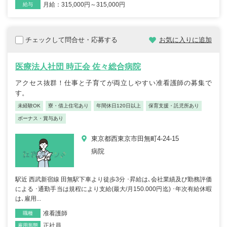
月給：315,000円～315,000円
給与
チェックして問合せ・応募する
お気に入りに追加
医療法人社団 時正会 佐々総合病院
アクセス抜群！仕事と子育てが両立しやすい准看護師の募集で
す。
未経験OK
寮・借上住宅あり
年間休日120日以上
保育支援・託児所あり
ボーナス・賞与あり
東京都西東京市田無町4-24-15
病院
駅近 西武新宿線 田無駅下車より徒歩3分 ･昇給は､会社業績及び勤務評価
による ･通勤手当は規程により支給(最大/月150.000円迄) ･年次有給休暇
は､雇用...
准看護師
職種
正社員
雇用形態