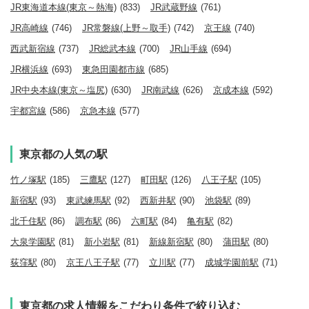
JR東海道本線(東京～熱海)
(833)
JR武蔵野線
(761)
JR高崎線
(746)
JR常磐線(上野～取手)
(742)
京王線
(740)
西武新宿線
(737)
JR総武本線
(700)
JR山手線
(694)
JR横浜線
(693)
東急田園都市線
(685)
JR中央本線(東京～塩尻)
(630)
JR南武線
(626)
京成本線
(592)
宇都宮線
(586)
京急本線
(577)
東京都の人気の駅
竹ノ塚駅
(185)
三鷹駅
(127)
町田駅
(126)
八王子駅
(105)
新宿駅
(93)
東武練馬駅
(92)
西新井駅
(90)
池袋駅
(89)
北千住駅
(86)
調布駅
(86)
六町駅
(84)
亀有駅
(82)
大泉学園駅
(81)
新小岩駅
(81)
新線新宿駅
(80)
蒲田駅
(80)
荻窪駅
(80)
京王八王子駅
(77)
立川駅
(77)
成城学園前駅
(71)
東京都の求人情報をこだわり条件で絞り込む