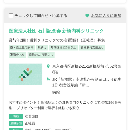
チェックして問合せ・応募する
お気に入りに追加
医療法人社団 石川記念会 新橋内科クリニック
賞与年2回！透析クリニックでの准看護師（正社員）募集
寮・借上住宅あり
駅チカ
年間休日120日以上
資格取得支援あり
退職金あり
日勤のみ/夜勤なし
東京都港区新橋2-21-1新橋駅前ビル2号館
8階
JR「新橋駅」南改札から汐留口より徒歩
1分 都営浅草線「新...
病院
おすすめポイント！ 新橋駅近くの透析専門クリニックにて准看護師を募
集！ プリセプター制度で透析未経験でも安心。
准看護師
職種
正社員
雇用形態