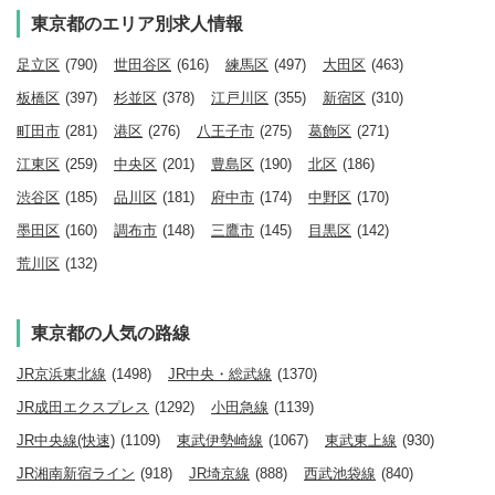
東京都のエリア別求人情報
足立区
(790)
世田谷区
(616)
練馬区
(497)
大田区
(463)
板橋区
(397)
杉並区
(378)
江戸川区
(355)
新宿区
(310)
町田市
(281)
港区
(276)
八王子市
(275)
葛飾区
(271)
江東区
(259)
中央区
(201)
豊島区
(190)
北区
(186)
渋谷区
(185)
品川区
(181)
府中市
(174)
中野区
(170)
墨田区
(160)
調布市
(148)
三鷹市
(145)
目黒区
(142)
荒川区
(132)
東京都の人気の路線
JR京浜東北線
(1498)
JR中央・総武線
(1370)
JR成田エクスプレス
(1292)
小田急線
(1139)
JR中央線(快速)
(1109)
東武伊勢崎線
(1067)
東武東上線
(930)
JR湘南新宿ライン
(918)
JR埼京線
(888)
西武池袋線
(840)