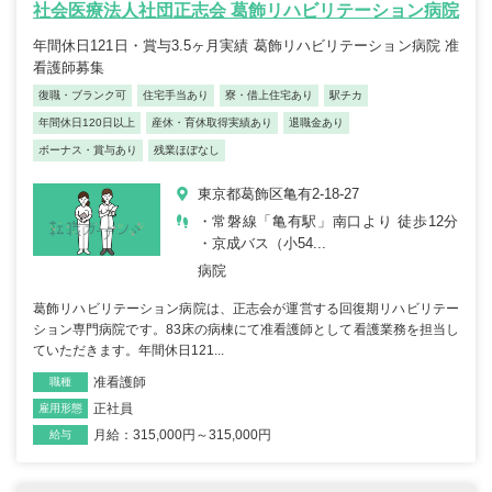
社会医療法人社団正志会 葛飾リハビリテーション病院
年間休日121日・賞与3.5ヶ月実績 葛飾リハビリテーション病院 准
看護師募集
復職・ブランク可
住宅手当あり
寮・借上住宅あり
駅チカ
年間休日120日以上
産休・育休取得実績あり
退職金あり
ボーナス・賞与あり
残業ほぼなし
東京都葛飾区亀有2-18-27
・常磐線「亀有駅」南口より 徒歩12分
・京成バス（小54...
病院
葛飾リハビリテーション病院は、正志会が運営する回復期リハビリテー
ション専門病院です。83床の病棟にて准看護師として看護業務を担当し
ていただきます。年間休日121...
准看護師
職種
正社員
雇用形態
月給：315,000円～315,000円
給与