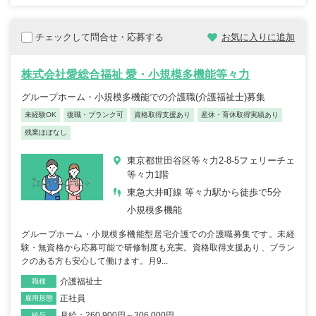
チェックして問合せ・応募する
お気に入りに追加
株式会社愛総合福祉 愛・小規模多機能等々力
グループホーム・小規模多機能での介護職(介護福祉士)募集
未経験OK
復職・ブランク可
資格取得支援あり
産休・育休取得実績あり
残業ほぼなし
東京都世田谷区等々力2-8-5フェリーチェ
等々力1階
東急大井町線 等々力駅から徒歩で5分
小規模多機能
グループホーム・小規模多機能型居宅介護での介護職募集です。未経
験・無資格から応募可能で研修制度も充実。資格取得支援あり、ブラン
クのある方も安心して働けます。月9...
介護福祉士
職種
正社員
雇用形態
月給：260,900円～306,000円
給与