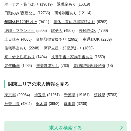
ボーナス・賞与あり
(19019)
退職金あり
(15319)
日勤のみ/夜勤なし
(12766)
研修制度あり
(12114)
年間休日120日以上
(9411)
産休・育休取得実績あり
(6262)
復職・ブランク可
(5805)
駅チカ
(4907)
未経験OK
(4799)
土日休み
(4065)
資格取得支援あり
(2992)
車通勤OK
(2259)
住宅手当あり
(2248)
保育支援・託児所あり
(1856)
寮・借上住宅あり
(1404)
扶養手当・家族手当あり
(1350)
定年65歳
(1284)
残業ほぼなし
(760)
管理職/管理職候補
(18)
関東エリアの求人情報を見る
東京都
(29934)
埼玉県
(21261)
千葉県
(19161)
茨城県
(5783)
神奈川県
(4204)
栃木県
(3952)
群馬県
(3238)
求人を検索する