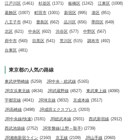
江戸川区
(1461)
杉並区
(1371)
板橋区
(1242)
江東区
(1008)
葛飾区
(1007)
町田市
(1001)
新宿区
(995)
港区
(851)
八王子市
(841)
豊島区
(662)
品川区
(656)
墨田区
(649)
北区
(621)
中央区
(602)
渋谷区
(577)
中野区
(567)
府中市
(560)
目黒区
(541)
荒川区
(515)
調布市
(492)
台東区
(481)
東京都の人気の路線
東武伊勢崎線
(5259)
JR中央・総武線
(5165)
JR京浜東北線
(4634)
JR武蔵野線
(4527)
東武東上線
(4090)
宇都宮線
(4041)
JR埼京線
(3832)
京成本線
(3517)
JR高崎線
(3498)
JR成田エクスプレス
(3203)
JR中央線(快速)
(3181)
JR総武本線
(2931)
西武新宿線
(2912)
西武池袋線
(2752)
JR常磐線(上野～取手)
(2739)
JR湘南新宿ライン
(2160)
京王線
(2109)
JR山手線
(2060)