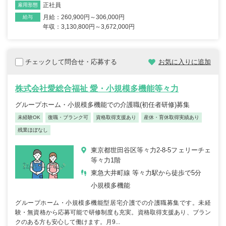
正社員
雇用形態
月給：260,900円～306,000円
給与
年収：3,130,800円～3,672,000円
チェックして問合せ・応募する
お気に入りに追加
株式会社愛総合福祉 愛・小規模多機能等々力
グループホーム・小規模多機能での介護職(初任者研修)募集
未経験OK
復職・ブランク可
資格取得支援あり
産休・育休取得実績あり
残業ほぼなし
東京都世田谷区等々力2-8-5フェリーチェ
等々力1階
東急大井町線 等々力駅から徒歩で5分
小規模多機能
グループホーム・小規模多機能型居宅介護での介護職募集です。未経
験・無資格から応募可能で研修制度も充実。資格取得支援あり、ブラン
クのある方も安心して働けます。月9...