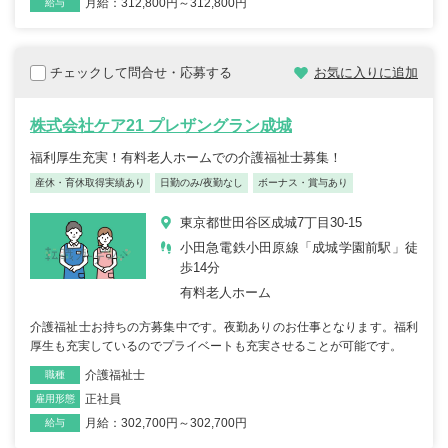
月給：312,800円～312,800円
給与
チェックして問合せ・応募する
お気に入りに追加
株式会社ケア21 プレザングラン成城
福利厚生充実！有料老人ホームでの介護福祉士募集！
産休・育休取得実績あり
日勤のみ/夜勤なし
ボーナス・賞与あり
東京都世田谷区成城7丁目30-15
小田急電鉄小田原線「成城学園前駅」徒
歩14分
有料老人ホーム
介護福祉士お持ちの方募集中です。夜勤ありのお仕事となります。福利
厚生も充実しているのでプライベートも充実させることが可能です。
介護福祉士
職種
正社員
雇用形態
月給：302,700円～302,700円
給与