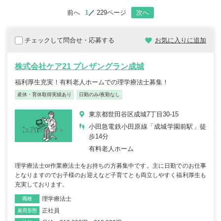
前へ
1
229ページ
次へ
チェックして問合せ・応募する
お気に入りに追加
株式会社ケア21 プレザングラン成城
福利厚生充実！有料老人ホームでの理学療法士募集！
産休・育休取得実績あり
日勤のみ/夜勤なし
東京都世田谷区成城7丁目30-15
小田急電鉄小田原線「成城学園前駅」徒
歩14分
有料老人ホーム
理学療法士or作業療法士をお持ちの方募集中です。主に日勤でのお仕事
となりますのでお子様のお迎えなど子育てとも両立しやすく福利厚生も
充実しております。
理学療法士
職種
正社員
雇用形態