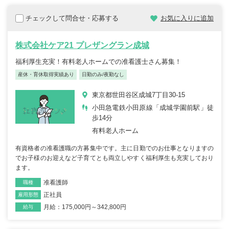
チェックして問合せ・応募する
お気に入りに追加
株式会社ケア21 プレザングラン成城
福利厚生充実！有料老人ホームでの准看護士さん募集！
産休・育休取得実績あり
日勤のみ/夜勤なし
東京都世田谷区成城7丁目30-15
小田急電鉄小田原線「成城学園前駅」徒
歩14分
有料老人ホーム
有資格者の准看護職の方募集中です。主に日勤でのお仕事となりますの
でお子様のお迎えなど子育てとも両立しやすく福利厚生も充実しており
ます。
准看護師
職種
正社員
雇用形態
月給：175,000円～342,800円
給与