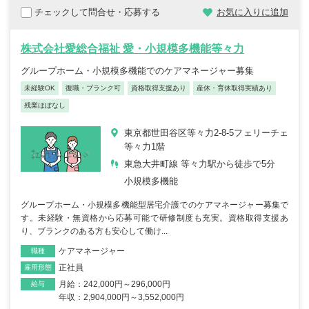
チェックして問合せ・応募する
お気に入りに追加
株式会社愛総合福祉 愛・小規模多機能等々力
グループホーム・小規模多機能でのケアマネージャー募集
未経験OK
復職・ブランク可
資格取得支援あり
産休・育休取得実績あり
残業ほぼなし
東京都世田谷区等々力2-8-5フェリーチェ
等々力1階
東急大井町線 等々力駅から徒歩で5分
小規模多機能
グループホーム・小規模多機能型居宅介護でのケアマネージャー募集で
す。未経験・無資格から応募可能で研修制度も充実。資格取得支援あ
り、ブランクのある方も安心して働け...
ケアマネージャー
職種
正社員
雇用形態
月給：242,000円～296,000円
給与
年収：2,904,000円～3,552,000円