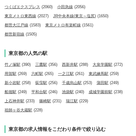
つくばエクスプレス
(2060)
小田急線
(2056)
東京メトロ東西線
(2027)
JR中央本線(東京～塩尻)
(1650)
都営大江戸線
(1583)
東京メトロ有楽町線
(1561)
都営新宿線
(1505)
東京都の人気の駅
竹ノ塚駅
(390)
三鷹駅
(356)
西新井駅
(288)
大泉学園駅
(272)
用賀駅
(269)
六町駅
(265)
一之江駅
(261)
東武練馬駅
(259)
新小岩駅
(258)
荻窪駅
(256)
千歳烏山駅
(253)
蒲田駅
(249)
船堀駅
(249)
平和台駅
(246)
池袋駅
(240)
成城学園前駅
(238)
上石神井駅
(233)
篠崎駅
(231)
瑞江駅
(229)
祖師ヶ谷大蔵駅
(228)
東京都の求人情報をこだわり条件で絞り込む