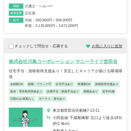
介護士・ヘルパー
職種
正社員
雇用形態
月給：260,900円～306,000円
給与
年収：3,130,800円～3,672,000円
チェックして問合せ・応募する
お気に入りに追加
株式会社川島コーポレーション サニーライフ世田谷
住宅手当・資格取得支援あり！安定したキャリアが築ける職場環
境
未経験OK
復職・ブランク可
住宅手当あり
車通勤OK
資格取得支援あり
産休・育休取得実績あり
扶養手当・家族手当あり
退職金あり
定年65歳
日勤のみ/夜勤なし
ボーナス・賞与あり
東京都世田谷区船橋7-13-11
小田急線 千歳船橋駅 北口より徒歩18分
(約1.4km)
有料老人ホーム