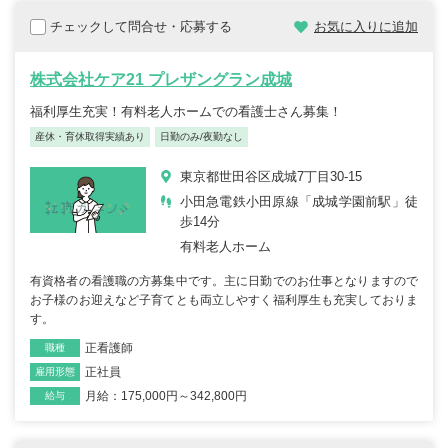
チェックして問合せ・応募する
お気に入りに追加
株式会社ケア21 プレザングラン成城
福利厚生充実！有料老人ホームでの看護士さん募集！
産休・育休取得実績あり
日勤のみ/夜勤なし
東京都世田谷区成城7丁目30-15
小田急電鉄小田原線「成城学園前駅」徒
歩14分
有料老人ホーム
有資格者の看護職の方募集中です。主に日勤でのお仕事となりますので
お子様のお迎えなど子育てとも両立しやすく福利厚生も充実しておりま
す。
正看護師
職種
正社員
雇用形態
月給：175,000円～342,800円
給与