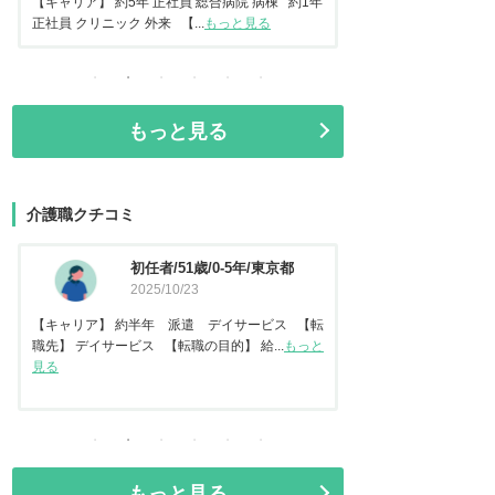
常勤 地域包括ケア病棟 【転...
もっと見る
正社員 美容クリニック 
もっと見る
介護職クチコミ
資格なし/20歳/0-5年/東京都
介護福
2025/10/14
都
2025
【キャリア】 約2年 正社員 倉庫内作業 【転
【キャリア】 約7年
職先】 特別養護老人ホーム 【転職の目...
もっと
【転職先】 有料老人ホ
見る
る
もっと見る