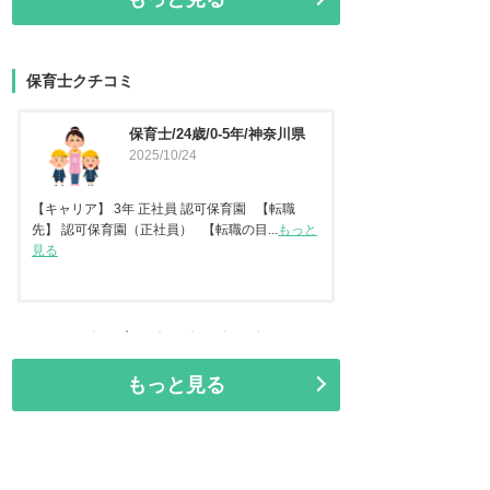
保育士クチコミ
保育士/45歳/20-25年/東京都
保育士
2025/09/11
県
2025
【キャリア】 認可保
任保育士として職員指導
【キャリア】22年 正社員 認可保育園2年 認定こ
見る
ども園 【転職先】保育園（認可...
もっと見る
もっと見る