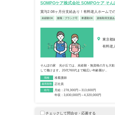
SOMPOケア株式会社 SOMPOケア そ
株式会社星医療酸器 星医
株式
賞与2.08ヶ月分支給あり！有料老人ホームで
療酸器訪問看護・リハビ
テー
リステーション王子
未経験OK
復職・ブランク可
車通勤OK
資格取得支援あ
レ 
東京都北区王子本町1-18-
東京
8王子Nビル301
2-
...
未経験OK
土日休み
年間休日120日以上
日勤のみ/夜勤なし
東京都練
月給：311,500円～311,500円
月給：195,
給与
給与
有料老
正看護師
正看護師
職種
職種
そんぽの家 光が丘では、未経験・無資格の方も大歓
して働けます。20代?60代まで幅広い年齢層が...
准看護師
職種
正社員
雇用形態
月給：278,300円～313,600円
給与
年収：3,830,000円～4,320,000円
正看護師/39歳/16-20年/東京
正看護
都
葉県
2025/10/20
2022/
チェックして問合せ・応募する