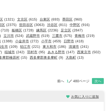
区
(1321)
文京区
(615)
台東区
(693)
墨田区
(960)
田区
(2375)
世田谷区
(3063)
渋谷区
(811)
中野区
(916)
(710)
板橋区
(1728)
練馬区
(2236)
足立区
(2847)
)
立川市
(524)
武蔵野市
(519)
三鷹市
(575)
青梅市
(219)
市
(1388)
小金井市
(272)
小平市
(459)
日野市
(418)
福生市
(109)
狛江市
(221)
東大和市
(186)
清瀬市
(241)
7)
稲城市
(242)
羽村市
(95)
あきる野市
(147)
西東京市
(502)
多摩郡檜原村
(15)
西多摩郡奥多摩町
(9)
大島町
(13)
前へ
1
480ページ
次へ
お気に入りに追加