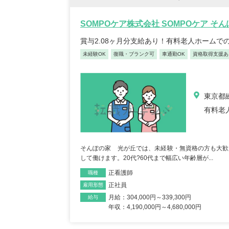
【キャリア】 約7年 正社員 総合病院 病棟 約6年
【キャリア】 4年 正
ブランク 約1年 パート デイサー...
もっと見る
来/病棟 4年 正職員 総合病
SOMPOケア株式会社 SOMPOケア そ
賞与2.08ヶ月分支給あり！有料老人ホームで
未経験OK
復職・ブランク可
車通勤OK
資格取得支援あ
東京都練
有料老
初任者/53歳/0-4年/千葉県
介護福
2025/09/22
奈川
2025/
そんぽの家 光が丘では、未経験・無資格の方も大歓
【キャリア】 約半年年 常勤 デイサービス 約半
して働けます。20代?60代まで幅広い年齢層が...
【キャリア】 約5年
年 常勤 老健 約3年 常勤 グループ...
もっと
ス 約10年 正社員 特別
見る
正看護師
職種
正社員
雇用形態
月給：304,000円～339,300円
給与
年収：4,190,000円～4,680,000円