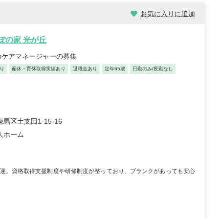
お気に入りに追加
んぽの家 光が丘
のケアマネージャーの募集
/30歳/6-10年/東京都
保育士/24歳/0-5年/神奈川県
り
11/04
産休・育休取得実績あり
退職金あり
定年65歳
2025/10/24
日勤のみ/夜勤なし
【キャリア】 3年 正社員 認可保育園 【転職
先】 認可保育園（正社員） 【転職の目...
もっと
員 認可保育園 6年 正社員
見る
認可保育...
もっと見る
馬区土支田1-15-16
人ホーム
迎。資格取得支援制度や研修制度が整っており、ブランクがあっても安心