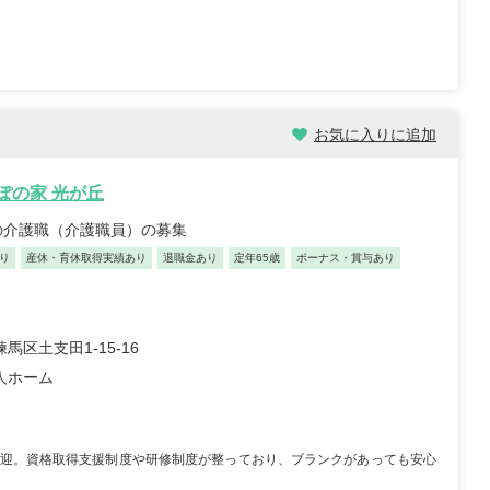
お気に入りに追加
んぽの家 光が丘
の介護職（介護職員）の募集
り
産休・育休取得実績あり
退職金あり
定年65歳
ボーナス・賞与あり
馬区土支田1-15-16
人ホーム
迎。資格取得支援制度や研修制度が整っており、ブランクがあっても安心