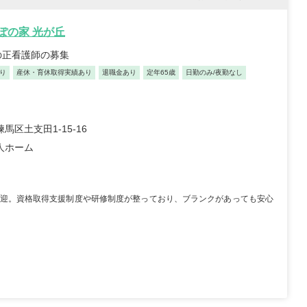
職員 大学病院 外科、救急外
【キャリア】 約5年 正社員 総合病院 病棟 約1年
院 ...
もっと見る
正社員 クリニック 外来 【...
もっと見る
んぽの家 光が丘
の正看護師の募集
り
産休・育休取得実績あり
退職金あり
定年65歳
日勤のみ/夜勤なし
馬区土支田1-15-16
人ホーム
祉士/46歳/20-25年/神
初任者/51歳/0-5年/東京都
県
2025/10/23
10/29
迎。資格取得支援制度や研修制度が整っており、ブランクがあっても安心
【キャリア】 約半年 派遣 デイサービス 【転
 正社員 放課後デイサービ
職先】 デイサービス 【転職の目的】 給...
もっと
養護老人ホー...
もっと見る
見る