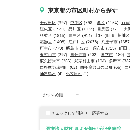
東京都の市区町村から探す
千代田区
(397)
中央区
(798)
港区
(1154)
新宿
江東区
(1540)
品川区
(1034)
目黒区
(771)
大
杉並区
(1915)
豊島区
(914)
北区
(888)
荒川区
葛飾区
(1408)
江戸川区
(2076)
八王子市
(1357
府中市
(779)
昭島市
(270)
調布市
(713)
町田
東村山市
(297)
国分寺市
(402)
国立市
(180)
東久留米市
(266)
武蔵村山市
(104)
多摩市
(38
西多摩郡瑞穂町
(62)
西多摩郡日の出町
(65)
西
神津島村
(4)
小笠原村
(1)
チェックして問合せ・応募する
医療法人財団 きよせ旭が丘記念病院