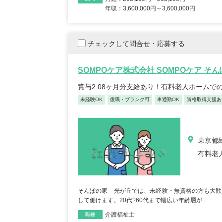
年収：3,600,000円～3,600,000円
チェックして問合せ・応募する
SOMPOケア株式会社 SOMPOケア そ
賞与2.08ヶ月分支給あり！有料老人ホームで
未経験OK
復職・ブランク可
車通勤OK
資格取得支援あ
東京都練
有料老
そんぽの家 光が丘では、未経験・無資格の方も大歓
して働けます。20代?60代まで幅広い年齢層が...
介護福祉士
職種