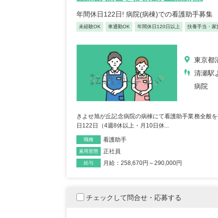
年間休日122日! 病院(病棟)での看護助手募集
未経験OK
車通勤OK
年間休日120日以上
扶養手当・家
東京都清
清瀬駅
病院
きよせ旭が丘記念病院の病棟にて看護助手業務全般を担当
日122日（4週8休以上・月10日休...
看護助手
職種
正社員
雇用形態
月給：258,670円～290,000円
給与
チェックして問合せ・応募する