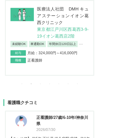
医療法人社団 幸悠会 逸見
株式
病院
ー
東京都東村山市萩山町3-2
東京
6-16
ラ
...
橋2
住宅手当あり
駅チカ
車通勤OK
日勤のみ/夜勤なし
月給：250,000円～300,000円
給与
月給：195,
給与
正看護師
職種
正看護師
職種
看護職クチコミ
看護師/29歳/6-10年/神奈川県
正看護
2026/06/23
2025
【キャリア】 約5年 常勤 急性期病院 病棟 約3年
【キャリア】 約3年 