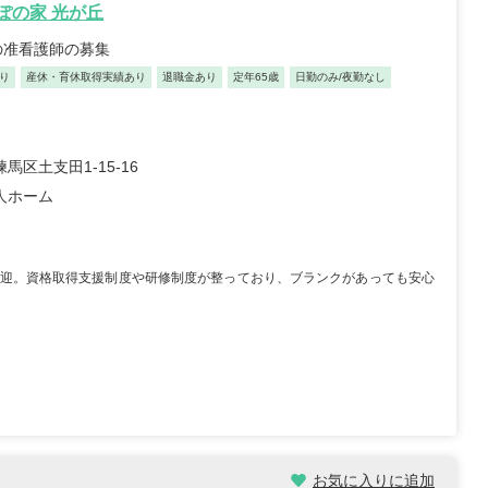
んぽの家 光が丘
会社JSH 訪問看護ス
医療法人社団 DMH キュ
の准看護師の募集
ション コルディアー
アステーションイオン葛
り
新小岩
産休・育休取得実績あり
退職金あり
定年65歳
西クリニック
日勤のみ/夜勤なし
都葛飾区西新小岩4-4
東京都江戸川区西葛西3-9-
12イソマビル5階
19イオン葛西店2階
...
未経験OK
車通勤OK
年間休日120日以上
馬区土支田1-15-16
000円～373,100円
月給：324,000円～416,000円
給与
人ホーム
正看護師
職種
迎。資格取得支援制度や研修制度が整っており、ブランクがあっても安心
師/30歳/経験5-10年/千
正看護師/27歳/6-10年/神奈川
県
09/25
2026/07/30
お気に入りに追加