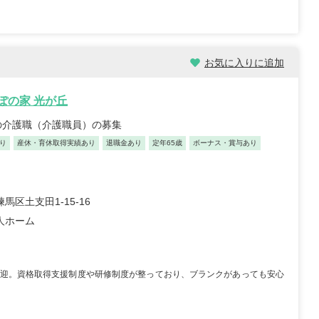
お気に入りに追加
んぽの家 光が丘
の介護職（介護職員）の募集
り
産休・育休取得実績あり
退職金あり
定年65歳
ボーナス・賞与あり
馬区土支田1-15-16
人ホーム
迎。資格取得支援制度や研修制度が整っており、ブランクがあっても安心