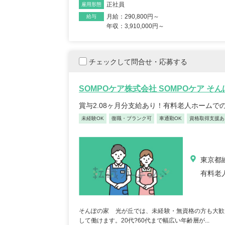
正社員
雇用形態
月給：290,800円～
給与
年収：3,910,000円～
チェックして問合せ・応募する
SOMPOケア株式会社 SOMPOケア そ
賞与2.08ヶ月分支給あり！有料老人ホームで
未経験OK
復職・ブランク可
車通勤OK
資格取得支援あ
東京都練
有料老
そんぽの家 光が丘では、未経験・無資格の方も大歓
して働けます。20代?60代まで幅広い年齢層が...