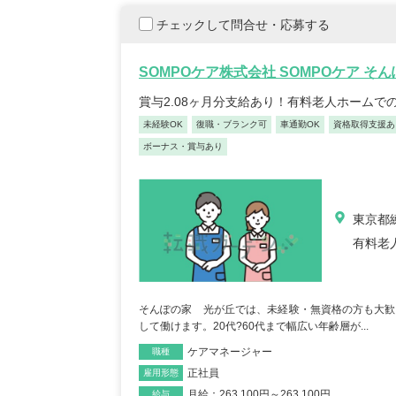
チェックして問合せ・応募する
SOMPOケア株式会社 SOMPOケア そ
賞与2.08ヶ月分支給あり！有料老人ホームで
保育士/33歳/0-5年/東京都
保育士
2025/05/08
未経験OK
復職・ブランク可
車通勤OK
資格取得支援あ
2025/
ボーナス・賞与あり
【キャリア】12年 正社員 認可保育園 【転職
【キャリア】 3年 正社
先】認可保育園（正社員） 【転職の...
もっと見
認可保育園 【転職先】 
東京都練
る
有料老
そんぽの家 光が丘では、未経験・無資格の方も大歓
して働けます。20代?60代まで幅広い年齢層が...
ケアマネージャー
職種
正社員
雇用形態
月給：263,100円～263,100円
給与