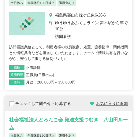
土日休み
年間休日120日以上
退職金あり
福島県郡山市緑ケ丘東6-26-6
ゆうゆうあぶくまライン 舞木駅から車で
10分
訪問看護
訪問看護業務として、利用者様の状態観察、処置、療養指導、関係機関
との情報共有などを担当していただきます。チームで情報共有を行いな
がら、安心して働ける体制づくりに...
正看護師
職種
正職員(日勤のみ)
雇用形態
月給：280,000円～350,000円
給与
チェックして問合せ・応募する
お気に入りに追加
社会福祉法人どろんこ会 発達支援つむぎ 八山田ルー
ム
土日休み
年間休日120日以上
退職金あり