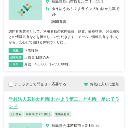
福島県郡山市鶴見坦二丁目11-1
ゆうゆうあぶくまライン 郡山駅から車で
9分
訪問看護
訪問看護業務として、利用者様の状態観察、処置、療養指導、関係機関
との情報共有などを担当していただきます。チームで情報共有を行いな
がら、安心して働ける体制づくりに...
正看護師
職種
正職員(日勤のみ)
雇用形態
月給：400,000円～550,000円
給与
チェックして問合せ・応募する
お気に入りに追加
学校法人若松幼稚園 わかよう第二こども園 星の子ラ
ンド
土日休み
年間休日120日以上
退職金あり
福島県会津若松市日新町8-26