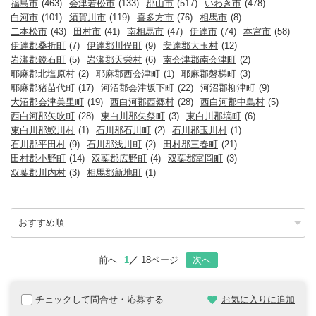
福島市
(463)
会津若松市
(133)
郡山市
(517)
いわき市
(478)
白河市
(101)
須賀川市
(119)
喜多方市
(76)
相馬市
(8)
二本松市
(43)
田村市
(41)
南相馬市
(47)
伊達市
(74)
本宮市
(58)
伊達郡桑折町
(7)
伊達郡川俣町
(9)
安達郡大玉村
(12)
岩瀬郡鏡石町
(5)
岩瀬郡天栄村
(6)
南会津郡南会津町
(2)
耶麻郡北塩原村
(2)
耶麻郡西会津町
(1)
耶麻郡磐梯町
(3)
耶麻郡猪苗代町
(17)
河沼郡会津坂下町
(22)
河沼郡柳津町
(9)
大沼郡会津美里町
(19)
西白河郡西郷村
(28)
西白河郡中島村
(5)
西白河郡矢吹町
(28)
東白川郡矢祭町
(3)
東白川郡塙町
(6)
東白川郡鮫川村
(1)
石川郡石川町
(2)
石川郡玉川村
(1)
石川郡平田村
(9)
石川郡浅川町
(2)
田村郡三春町
(21)
田村郡小野町
(14)
双葉郡広野町
(4)
双葉郡富岡町
(3)
双葉郡川内村
(3)
相馬郡新地町
(1)
前へ
1
18ページ
次へ
チェックして問合せ・応募する
お気に入りに追加