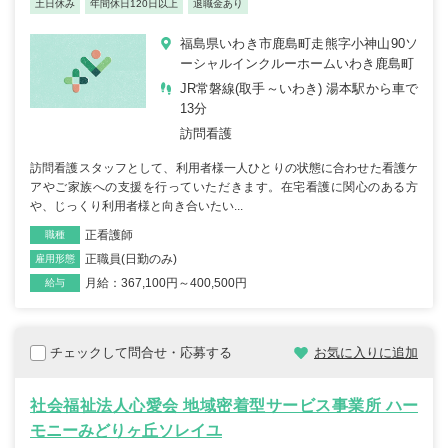
土日休み
年間休日120日以上
退職金あり
福島県いわき市鹿島町走熊字小神山90ソ
ーシャルインクルーホームいわき鹿島町
JR常磐線(取手～いわき) 湯本駅から車で
13分
訪問看護
訪問看護スタッフとして、利用者様一人ひとりの状態に合わせた看護ケ
アやご家族への支援を行っていただきます。在宅看護に関心のある方
や、じっくり利用者様と向き合いたい...
正看護師
職種
正職員(日勤のみ)
雇用形態
月給：367,100円～400,500円
給与
チェックして問合せ・応募する
お気に入りに追加
社会福祉法人心愛会 地域密着型サービス事業所 ハー
モニーみどりヶ丘ソレイユ