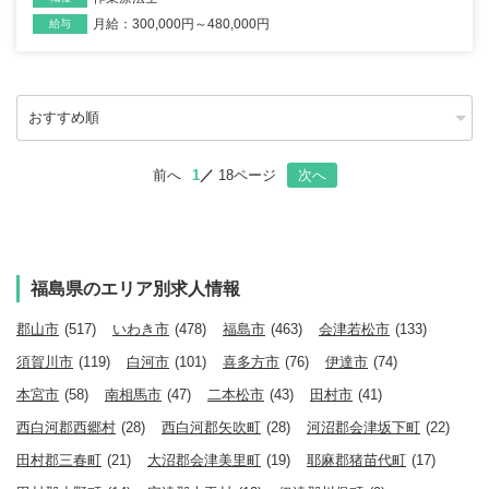
月給：300,000円～480,000円
雇用形態
給与
前へ
1
18ページ
次へ
福島県のエリア別求人情報
郡山市
(517)
いわき市
(478)
福島市
(463)
会津若松市
(133)
須賀川市
(119)
白河市
(101)
喜多方市
(76)
伊達市
(74)
本宮市
(58)
南相馬市
(47)
二本松市
(43)
田村市
(41)
西白河郡西郷村
(28)
西白河郡矢吹町
(28)
河沼郡会津坂下町
(22)
田村郡三春町
(21)
大沼郡会津美里町
(19)
耶麻郡猪苗代町
(17)