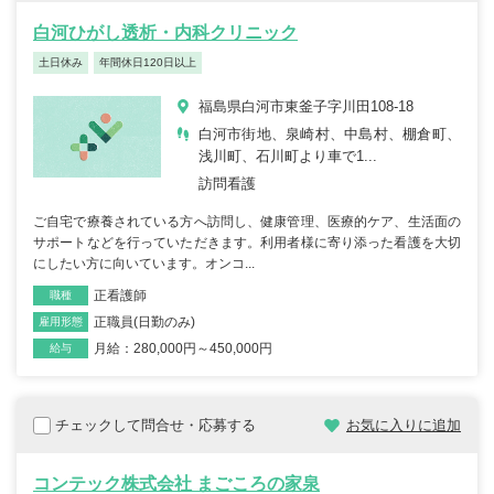
白河ひがし透析・内科クリニック
土日休み
年間休日120日以上
福島県白河市東釜子字川田108-18
白河市街地、泉崎村、中島村、棚倉町、
浅川町、石川町より車で1...
訪問看護
ご自宅で療養されている方へ訪問し、健康管理、医療的ケア、生活面の
サポートなどを行っていただきます。利用者様に寄り添った看護を大切
にしたい方に向いています。オンコ...
正看護師
職種
正職員(日勤のみ)
雇用形態
月給：280,000円～450,000円
給与
チェックして問合せ・応募する
お気に入りに追加
コンテック株式会社 まごころの家泉