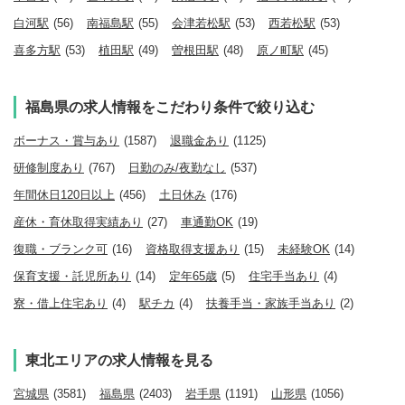
白河駅
(56)
南福島駅
(55)
会津若松駅
(53)
西若松駅
(53)
喜多方駅
(53)
植田駅
(49)
曽根田駅
(48)
原ノ町駅
(45)
福島県の求人情報をこだわり条件で絞り込む
ボーナス・賞与あり
(1587)
退職金あり
(1125)
研修制度あり
(767)
日勤のみ/夜勤なし
(537)
年間休日120日以上
(456)
土日休み
(176)
産休・育休取得実績あり
(27)
車通勤OK
(19)
復職・ブランク可
(16)
資格取得支援あり
(15)
未経験OK
(14)
保育支援・託児所あり
(14)
定年65歳
(5)
住宅手当あり
(4)
寮・借上住宅あり
(4)
駅チカ
(4)
扶養手当・家族手当あり
(2)
東北エリアの求人情報を見る
宮城県
(3581)
福島県
(2403)
岩手県
(1191)
山形県
(1056)