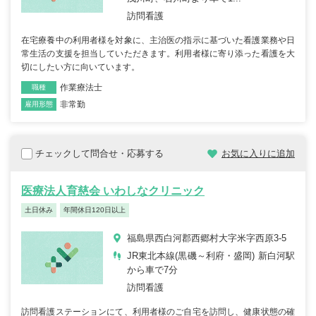
訪問看護
在宅療養中の利用者様を対象に、主治医の指示に基づいた看護業務や日
常生活の支援を担当していただきます。利用者様に寄り添った看護を大
切にしたい方に向いています。
作業療法士
職種
非常勤
雇用形態
チェックして問合せ・応募する
お気に入りに追加
医療法人育慈会 いわしなクリニック
土日休み
年間休日120日以上
福島県西白河郡西郷村大字米字西原3-5
JR東北本線(黒磯～利府・盛岡) 新白河駅
から車で7分
訪問看護
訪問看護ステーションにて、利用者様のご自宅を訪問し、健康状態の確