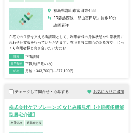
福島県郡山市富田東4-88
JR磐越西線「郡山富田駅」徒歩10分
訪問看護
在宅での生活を支える看護職として、利用者様の身体状態や生活状況に
合わせた支援を行っていただきます。在宅看護に関心のある方や、じっ
くり利用者様と向き合いたい方にお...
正看護師
職種
正職員(日勤のみ)
雇用形態
月給：343,700円～377,100円
給与
チェックして問合せ・応募する
お気に入りに追加
株式会社ケアブレーンズ なじみ鶴見坦【小規模多機能
型居宅介護】
土日休み
退職金あり