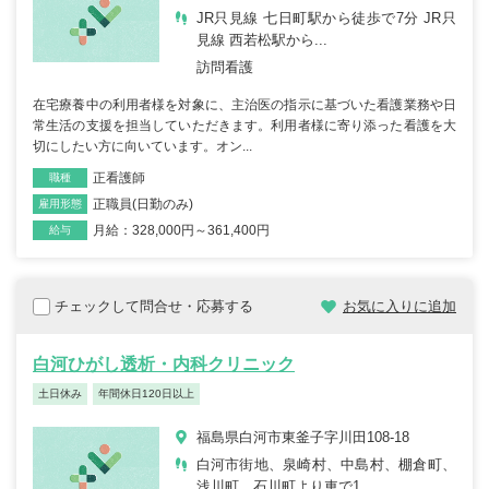
JR只見線 七日町駅から徒歩で7分 JR只
見線 西若松駅から...
訪問看護
在宅療養中の利用者様を対象に、主治医の指示に基づいた看護業務や日
常生活の支援を担当していただきます。利用者様に寄り添った看護を大
切にしたい方に向いています。オン...
正看護師
職種
正職員(日勤のみ)
雇用形態
月給：328,000円～361,400円
給与
チェックして問合せ・応募する
お気に入りに追加
白河ひがし透析・内科クリニック
土日休み
年間休日120日以上
福島県白河市東釜子字川田108-18
白河市街地、泉崎村、中島村、棚倉町、
浅川町、石川町より車で1...