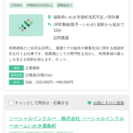
土日休み
年間休日120日以上
退職金あり
福島県いわき市泉町滝尻字定ノ田91番
JR常磐線(取手～いわき) 泉駅から徒歩で
15分
訪問看護
利用者様のご自宅を訪問し、看護ケアの提供や療養生活に関する相談対
応を行うお仕事です。医療職としての専門性を活かし、利用者様の暮ら
しを支える役割を担えます。オンコ...
正看護師
職種
正職員(日勤のみ)
雇用形態
月給：320,000円～496,000円
給与
チェックして問合せ・応募する
お気に入りに追加
ソーシャルインクルー 株式会社 ソーシャルインクル
ーホームいわき鹿島町