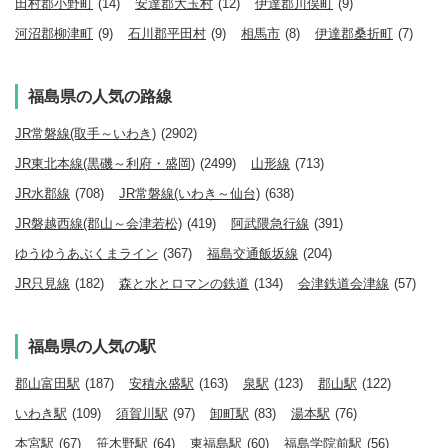
田村郡小野町
(14)
安達郡大玉村
(12)
伊達郡川俣町
(9)
河沼郡柳津町
(9)
石川郡平田村
(9)
相馬市
(8)
伊達郡桑折町
(7)
福島県の人気の路線
JR常磐線(取手～いわき)
(2902)
JR東北本線(黒磯～利府・盛岡)
(2499)
山形線
(713)
JR水郡線
(708)
JR常磐線(いわき～仙台)
(638)
JR磐越西線(郡山～会津若松)
(419)
阿武隈急行線
(391)
ゆうゆうあぶくまライン
(367)
福島交通飯坂線
(204)
JR只見線
(182)
森と水とロマンの鉄道
(134)
会津鉄道会津線
(57)
福島県の人気の駅
郡山富田駅
(187)
安積永盛駅
(163)
泉駅
(123)
郡山駅
(122)
いわき駅
(109)
須賀川駅
(97)
卸町駅
(83)
湯本駅
(76)
本宮駅
(67)
笹木野駅
(64)
東福島駅
(60)
福島学院前駅
(56)