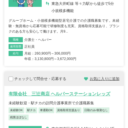
東急大井町線 等々力駅から徒歩で5分
小規模多機能
グループホーム・小規模多機能型居宅介護での介護職募集です。未経
験・無資格から応募可能で研修制度も充実。資格取得支援あり、ブラン
クのある方も安心して働けます。月9...
介護士・ヘルパー
職種
正社員
雇用形態
月給：260,900円～306,000円
給与
年収：3,130,800円～3,672,000円
チェックして問合せ・応募する
お気に入りに追加
有限会社 三辻商店 ヘルパーステーションレッズ
未経験歓迎・駅チカの訪問介護事業所で介護職募集
未経験OK
駅チカ
車通勤OK
資格取得支援あり
日勤のみ/夜勤なし
残業ほぼなし