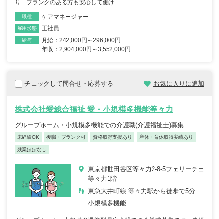
り、ブランクのある方も安心して働け...
ケアマネージャー
職種
正社員
雇用形態
月給：242,000円～296,000円
給与
年収：2,904,000円～3,552,000円
チェックして問合せ・応募する
お気に入りに追加
株式会社愛総合福祉 愛・小規模多機能等々力
グループホーム・小規模多機能での介護職(介護福祉士)募集
未経験OK
復職・ブランク可
資格取得支援あり
産休・育休取得実績あり
残業ほぼなし
東京都世田谷区等々力2-8-5フェリーチェ
等々力1階
東急大井町線 等々力駅から徒歩で5分
小規模多機能