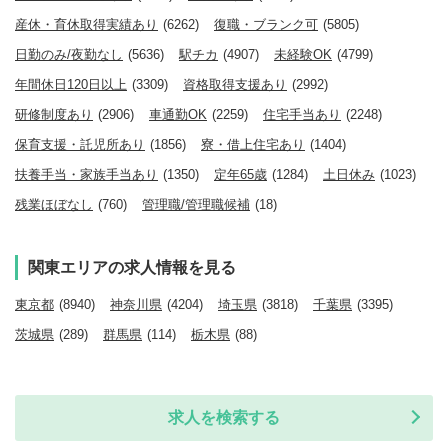
産休・育休取得実績あり
(6262)
復職・ブランク可
(5805)
日勤のみ/夜勤なし
(5636)
駅チカ
(4907)
未経験OK
(4799)
年間休日120日以上
(3309)
資格取得支援あり
(2992)
研修制度あり
(2906)
車通勤OK
(2259)
住宅手当あり
(2248)
保育支援・託児所あり
(1856)
寮・借上住宅あり
(1404)
扶養手当・家族手当あり
(1350)
定年65歳
(1284)
土日休み
(1023)
残業ほぼなし
(760)
管理職/管理職候補
(18)
関東エリアの求人情報を見る
東京都
(8940)
神奈川県
(4204)
埼玉県
(3818)
千葉県
(3395)
茨城県
(289)
群馬県
(114)
栃木県
(88)
求人を検索する