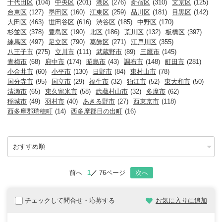
千代田区
(104)
中央区
(201)
港区
(276)
新宿区
(310)
文京区
(125)
台東区
(127)
墨田区
(160)
江東区
(259)
品川区
(181)
目黒区
(142)
大田区
(463)
世田谷区
(616)
渋谷区
(185)
中野区
(170)
杉並区
(378)
豊島区
(190)
北区
(186)
荒川区
(132)
板橋区
(397)
練馬区
(497)
足立区
(790)
葛飾区
(271)
江戸川区
(355)
八王子市
(275)
立川市
(111)
武蔵野市
(89)
三鷹市
(145)
青梅市
(68)
府中市
(174)
昭島市
(43)
調布市
(148)
町田市
(281)
小金井市
(60)
小平市
(130)
日野市
(84)
東村山市
(78)
国分寺市
(95)
国立市
(29)
福生市
(32)
狛江市
(52)
東大和市
(50)
清瀬市
(65)
東久留米市
(58)
武蔵村山市
(32)
多摩市
(62)
稲城市
(49)
羽村市
(40)
あきる野市
(27)
西東京市
(118)
西多摩郡瑞穂町
(14)
西多摩郡日の出町
(16)
前へ
1
76ページ
次へ
チェックして問合せ・応募する
お気に入りに追加