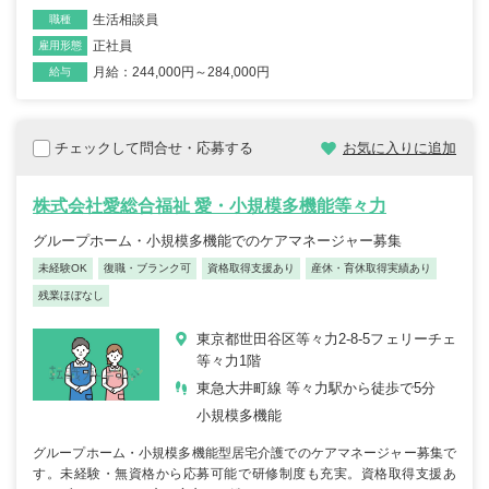
生活相談員
職種
正社員
雇用形態
月給：244,000円～284,000円
給与
チェックして問合せ・応募する
お気に入りに追加
株式会社愛総合福祉 愛・小規模多機能等々力
グループホーム・小規模多機能でのケアマネージャー募集
未経験OK
復職・ブランク可
資格取得支援あり
産休・育休取得実績あり
残業ほぼなし
東京都世田谷区等々力2-8-5フェリーチェ
等々力1階
東急大井町線 等々力駅から徒歩で5分
小規模多機能
グループホーム・小規模多機能型居宅介護でのケアマネージャー募集で
す。未経験・無資格から応募可能で研修制度も充実。資格取得支援あ