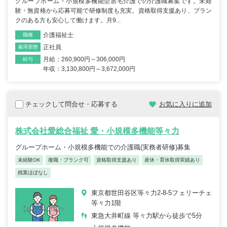
グループホーム・小規模多機能型居宅介護での介護職募集です。未経
験・無資格から応募可能で研修制度も充実。資格取得支援あり、ブラン
クのある方も安心して働けます。月9...
介護福祉士
職種
正社員
雇用形態
月給：260,900円～306,000円
給与
年収：3,130,800円～3,672,000円
チェックして問合せ・応募する
お気に入りに追加
株式会社愛総合福祉 愛・小規模多機能等々力
グループホーム・小規模多機能での介護職(実務者研修)募集
未経験OK
復職・ブランク可
資格取得支援あり
産休・育休取得実績あり
残業ほぼなし
東京都世田谷区等々力2-8-5フェリーチェ
等々力1階
東急大井町線 等々力駅から徒歩で5分