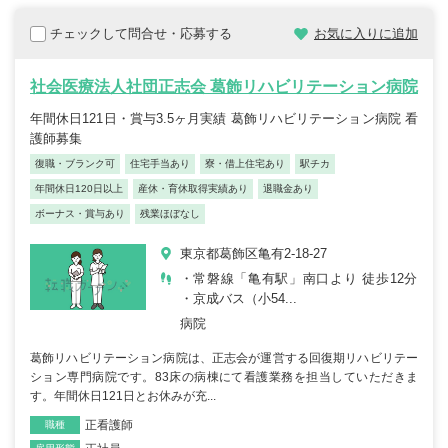
チェックして問合せ・応募する
お気に入りに追加
社会医療法人社団正志会 葛飾リハビリテーション病院
年間休日121日・賞与3.5ヶ月実績 葛飾リハビリテーション病院 看
護師募集
復職・ブランク可
住宅手当あり
寮・借上住宅あり
駅チカ
年間休日120日以上
産休・育休取得実績あり
退職金あり
ボーナス・賞与あり
残業ほぼなし
東京都葛飾区亀有2-18-27
・常磐線「亀有駅」南口より 徒歩12分
・京成バス（小54...
病院
葛飾リハビリテーション病院は、正志会が運営する回復期リハビリテー
ション専門病院です。83床の病棟にて看護業務を担当していただきま
す。年間休日121日とお休みが充...
正看護師
職種