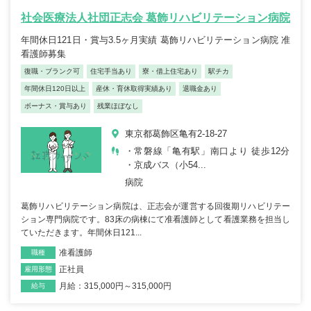
社会医療法人社団正志会 葛飾リハビリテーション病院
年間休日121日・賞与3.5ヶ月実績 葛飾リハビリテーション病院 准
看護師募集
復職・ブランク可
住宅手当あり
寮・借上住宅あり
駅チカ
年間休日120日以上
産休・育休取得実績あり
退職金あり
ボーナス・賞与あり
残業ほぼなし
東京都葛飾区亀有2-18-27
・常磐線「亀有駅」南口より 徒歩12分
・京成バス（小54...
病院
葛飾リハビリテーション病院は、正志会が運営する回復期リハビリテー
ション専門病院です。83床の病棟にて准看護師として看護業務を担当し
ていただきます。年間休日121...
准看護師
職種
正社員
雇用形態
月給：315,000円～315,000円
給与