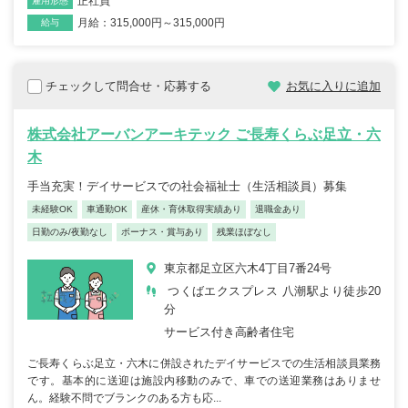
正社員
雇用形態
月給：315,000円～315,000円
給与
チェックして問合せ・応募する
お気に入りに追加
株式会社アーバンアーキテック ご長寿くらぶ足立・六
木
手当充実！デイサービスでの社会福祉士（生活相談員）募集
未経験OK
車通勤OK
産休・育休取得実績あり
退職金あり
日勤のみ/夜勤なし
ボーナス・賞与あり
残業ほぼなし
東京都足立区六木4丁目7番24号
つくばエクスプレス 八潮駅より徒歩20
分
サービス付き高齢者住宅
ご長寿くらぶ足立・六木に併設されたデイサービスでの生活相談員業務
です。基本的に送迎は施設内移動のみで、車での送迎業務はありませ
ん。経験不問でブランクのある方も応...