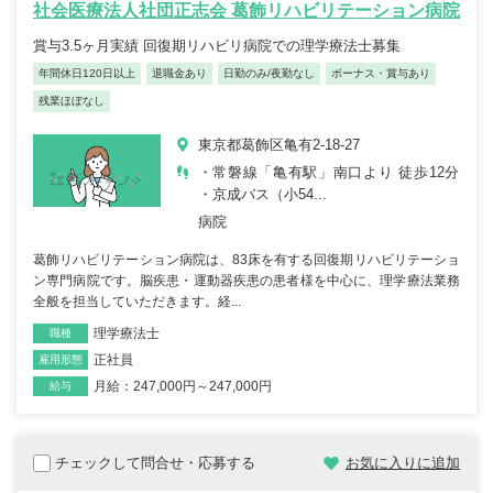
社会医療法人社団正志会 葛飾リハビリテーション病院
賞与3.5ヶ月実績 回復期リハビリ病院での理学療法士募集
年間休日120日以上
退職金あり
日勤のみ/夜勤なし
ボーナス・賞与あり
残業ほぼなし
東京都葛飾区亀有2-18-27
・常磐線「亀有駅」南口より 徒歩12分
・京成バス（小54...
病院
葛飾リハビリテーション病院は、83床を有する回復期リハビリテーショ
ン専門病院です。脳疾患・運動器疾患の患者様を中心に、理学療法業務
全般を担当していただきます。経...
理学療法士
職種
正社員
雇用形態
月給：247,000円～247,000円
給与
チェックして問合せ・応募する
お気に入りに追加