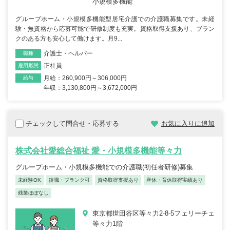
小規模多機能
グループホーム・小規模多機能型居宅介護での介護職募集です。未経
験・無資格から応募可能で研修制度も充実。資格取得支援あり、ブラン
クのある方も安心して働けます。月9...
介護士・ヘルパー
職種
正社員
雇用形態
月給：260,900円～306,000円
給与
年収：3,130,800円～3,672,000円
チェックして問合せ・応募する
お気に入りに追加
株式会社愛総合福祉 愛・小規模多機能等々力
グループホーム・小規模多機能での介護職(初任者研修)募集
未経験OK
復職・ブランク可
資格取得支援あり
産休・育休取得実績あり
残業ほぼなし
東京都世田谷区等々力2-8-5フェリーチェ
等々力1階