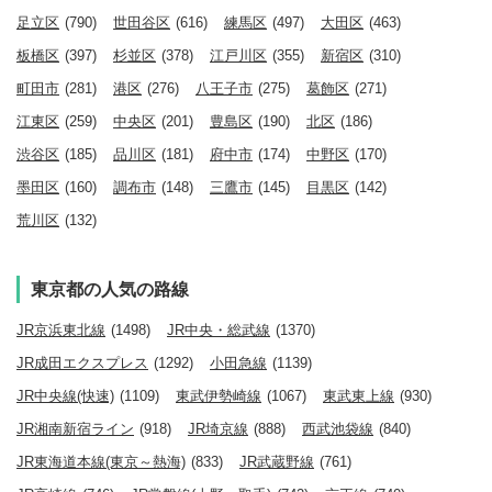
足立区
(790)
世田谷区
(616)
練馬区
(497)
大田区
(463)
板橋区
(397)
杉並区
(378)
江戸川区
(355)
新宿区
(310)
町田市
(281)
港区
(276)
八王子市
(275)
葛飾区
(271)
江東区
(259)
中央区
(201)
豊島区
(190)
北区
(186)
渋谷区
(185)
品川区
(181)
府中市
(174)
中野区
(170)
墨田区
(160)
調布市
(148)
三鷹市
(145)
目黒区
(142)
荒川区
(132)
東京都の人気の路線
JR京浜東北線
(1498)
JR中央・総武線
(1370)
JR成田エクスプレス
(1292)
小田急線
(1139)
JR中央線(快速)
(1109)
東武伊勢崎線
(1067)
東武東上線
(930)
JR湘南新宿ライン
(918)
JR埼京線
(888)
西武池袋線
(840)
JR東海道本線(東京～熱海)
(833)
JR武蔵野線
(761)