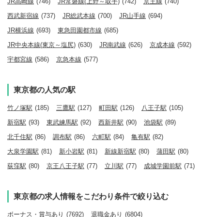
JR高崎線
(746)
JR常磐線(上野～取手)
(742)
京王線
(740)
西武新宿線
(737)
JR総武本線
(700)
JR山手線
(694)
JR横浜線
(693)
東急田園都市線
(685)
JR中央本線(東京～塩尻)
(630)
JR南武線
(626)
京成本線
(592)
宇都宮線
(586)
京急本線
(577)
東京都の人気の駅
竹ノ塚駅
(185)
三鷹駅
(127)
町田駅
(126)
八王子駅
(105)
新宿駅
(93)
東武練馬駅
(92)
西新井駅
(90)
池袋駅
(89)
北千住駅
(86)
調布駅
(86)
六町駅
(84)
亀有駅
(82)
大泉学園駅
(81)
新小岩駅
(81)
新線新宿駅
(80)
蒲田駅
(80)
荻窪駅
(80)
京王八王子駅
(77)
立川駅
(77)
成城学園前駅
(71)
東京都の求人情報をこだわり条件で絞り込む
ボーナス・賞与あり
(7692)
退職金あり
(6804)