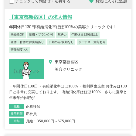
チェックして問合せ・応募する
お気に入りに追加
【東京都新宿区】の求人情報
年間休日130日!有給消化率ほぼ100%の美容クリニックです!
未経験OK
復職・ブランク可
駅チカ
年間休日120日以上
産休・育休取得実績あり
日勤のみ/夜勤なし
ボーナス・賞与あり
研修制度あり
東京都新宿区
美容クリニック
・年間休日130日 ・有給消化率ほぼ100% ・福利厚生充実 お休みは130
日と非常に充実しております。 有給消化率はほぼ100%、さらに夏季と
年末年始休暇が...
正看護師
職種
正社員
雇用形態
月給：350,000円～675,000円
給与