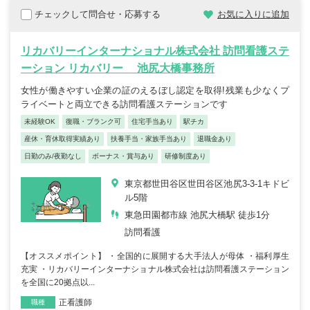
チェックして問合せ・応募する
お気に入りに追加
リカバリーインターナショナル株式会社 訪問看護ステ
ーション リカバリー 池尻大橋事務所
女性が働きやすい企業の証のえるぼし認定を取得!残業も少なくプ
ライベートと両立できる訪問看護ステーションです
未経験OK
復職・ブランク可
住宅手当あり
駅チカ
産休・育休取得実績あり
扶養手当・家族手当あり
退職金あり
日勤のみ/夜勤なし
ボーナス・賞与あり
研修制度あり
東京都世田谷区世田谷区池尻3-3-1キドビ
ル5階
東急田園都市線 池尻大橋駅 徒歩1分
訪問看護
【オススメポイント】 ・全国的に展開する大手法人が母体 ・福利厚生
充実 ・リカバリーインターナショナル株式会社は訪問看護ステーション
を全国に20拠点以...
正看護師
職種