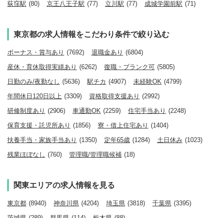
荻窪駅
(80)
京王八王子駅
(77)
立川駅
(77)
成城学園前駅
(71)
東京都の求人情報をこだわり条件で絞り込む
ボーナス・賞与あり
(7692)
退職金あり
(6804)
産休・育休取得実績あり
(6262)
復職・ブランク可
(5805)
日勤のみ/夜勤なし
(5636)
駅チカ
(4907)
未経験OK
(4799)
年間休日120日以上
(3309)
資格取得支援あり
(2992)
研修制度あり
(2906)
車通勤OK
(2259)
住宅手当あり
(2248)
保育支援・託児所あり
(1856)
寮・借上住宅あり
(1404)
扶養手当・家族手当あり
(1350)
定年65歳
(1284)
土日休み
(1023)
残業ほぼなし
(760)
管理職/管理職候補
(18)
関東エリアの求人情報を見る
東京都
(8940)
神奈川県
(4204)
埼玉県
(3818)
千葉県
(3395)
茨城県
(289)
群馬県
(114)
栃木県
(88)