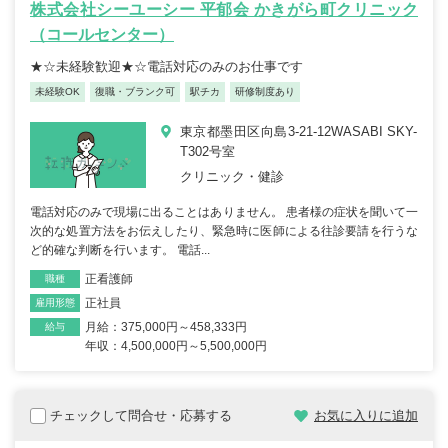
株式会社シーユーシー 平郁会 かきがら町クリニック
（コールセンター）
★☆未経験歓迎★☆電話対応のみのお仕事です
未経験OK
復職・ブランク可
駅チカ
研修制度あり
東京都墨田区向島3-21-12WASABI SKY-
T302号室
クリニック・健診
電話対応のみで現場に出ることはありません。 患者様の症状を聞いて一
次的な処置方法をお伝えしたり、緊急時に医師による往診要請を行うな
ど的確な判断を行います。 電話...
正看護師
職種
正社員
雇用形態
月給：375,000円～458,333円
給与
年収：4,500,000円～5,500,000円
チェックして問合せ・応募する
お気に入りに追加