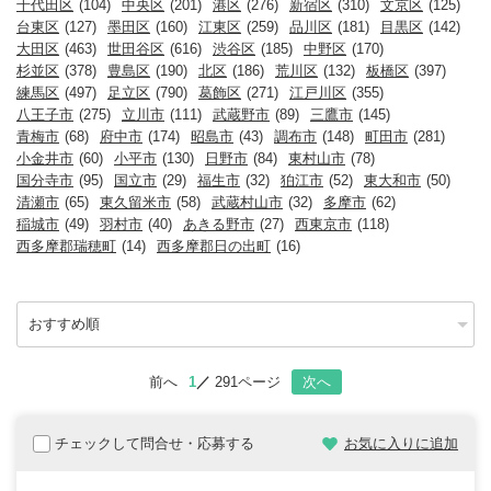
千代田区
(104)
中央区
(201)
港区
(276)
新宿区
(310)
文京区
(125)
台東区
(127)
墨田区
(160)
江東区
(259)
品川区
(181)
目黒区
(142)
大田区
(463)
世田谷区
(616)
渋谷区
(185)
中野区
(170)
杉並区
(378)
豊島区
(190)
北区
(186)
荒川区
(132)
板橋区
(397)
練馬区
(497)
足立区
(790)
葛飾区
(271)
江戸川区
(355)
八王子市
(275)
立川市
(111)
武蔵野市
(89)
三鷹市
(145)
青梅市
(68)
府中市
(174)
昭島市
(43)
調布市
(148)
町田市
(281)
小金井市
(60)
小平市
(130)
日野市
(84)
東村山市
(78)
国分寺市
(95)
国立市
(29)
福生市
(32)
狛江市
(52)
東大和市
(50)
清瀬市
(65)
東久留米市
(58)
武蔵村山市
(32)
多摩市
(62)
稲城市
(49)
羽村市
(40)
あきる野市
(27)
西東京市
(118)
西多摩郡瑞穂町
(14)
西多摩郡日の出町
(16)
前へ
1
291ページ
次へ
チェックして問合せ・応募する
お気に入りに追加