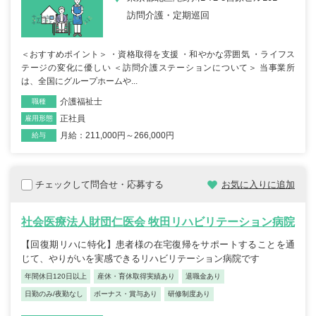
訪問介護・定期巡回
＜おすすめポイント＞ ・資格取得を支援 ・和やかな雰囲気 ・ライフス
テージの変化に優しい ＜訪問介護ステーションについて＞ 当事業所
は、全国にグループホームや...
介護福祉士
職種
正社員
雇用形態
月給：211,000円～266,000円
給与
チェックして問合せ・応募する
お気に入りに追加
社会医療法人財団仁医会 牧田リハビリテーション病院
【回復期リハに特化】患者様の在宅復帰をサポートすることを通
じて、やりがいを実感できるリハビリテーション病院です
年間休日120日以上
産休・育休取得実績あり
退職金あり
日勤のみ/夜勤なし
ボーナス・賞与あり
研修制度あり