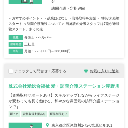
分
訪問介護・定期巡回
＜おすすめポイント＞ ・残業ほぼなし ・資格取得を支援 ・7割が未経験
スタート ＜訪問介護施設について＞ 当施設の介護スタッフは7割が未経
験スタート。多くの先...
介護士・ヘルパー
職種
正社員
雇用形態
月給：223,000円～288,000円
給与
チェックして問合せ・応募する
お気に入りに追加
株式会社愛総合福祉 愛・訪問介護ステーション滝野川
【資格取得サポートあり】スキルアップしながらライフステージ
が変わっても長く働ける、和やかな雰囲気の訪問介護ステーショ
ンです
駅チカ
資格取得支援あり
研修制度あり
東京都北区滝野川1-72-8宮原ビル101