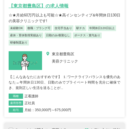
【東京都豊島区】の求人情報
☆★月給60万円以上も可能☆★高インセンティブ&年間休日130日
の美容クリニックです!
未経験OK
復職・ブランク可
住宅手当あり
駅チカ
年間休日120日以上
産休・育休取得実績あり
日勤のみ/夜勤なし
ボーナス・賞与あり
研修制度あり
東京都豊島区
美容クリニック
【こんなあなたにおすすめです】 １:ワークライフバランスを優先のあ
なた→年間休日130日、日勤のみでプライベート時間を充分に確保で
き、規則正しい生活を送ることが...
正看護師
職種
正社員
雇用形態
月給：350,000円～675,000円
給与