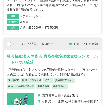
＜おすすめポイント＞ ・経験値を高められる環境 ・充実の医療・介護
連携 ・助け合いの文化 ＜訪問介護施設について＞ 青藍会グループには
多様な専門職が在籍してお...
ケアマネージャー
職種
正社員
雇用形態
月給：230,000円～379,500円
給与
チェックして問合せ・応募する
お気に入りに追加
社会福祉法人 青藍会 青藍会在宅医療支援センター ハ
ートハウス成城
【残業ほぼなし】スタッフの7割が未経験スタート！プライベート
と両立しながら安心して成長していける訪問介護施設です
未経験OK
復職・ブランク可
駅チカ
資格取得支援あり
産休・育休取得実績あり
退職金あり
研修制度あり
東京都世田谷区成城2-35-3
小田急小田原線 成城学園前駅から徒歩2