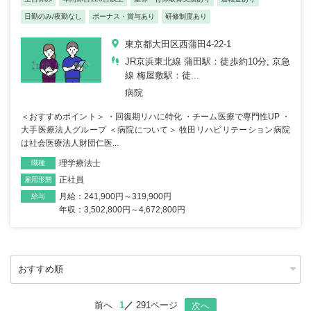
日勤のみ/夜勤なし
ボーナス・賞与あり
研修制度あり
東京都大田区西蒲田4-22-1
JR京浜東北線 蒲田駅：徒歩約10分; 京急
線 梅屋敷駅：徒...
病院
＜おすすめポイント＞ ・回復期リハに特化 ・チーム医療で専門性UP ・
大手医療法人グループ ＜病院について＞ 牧田リハビリテーション病院
は社会医療法人財団仁医...
理学療法士
職種
正社員
雇用形態
月給：241,900円～319,900円
給与
年収：3,502,800円～4,672,800円
前へ
1
291ページ
次へ