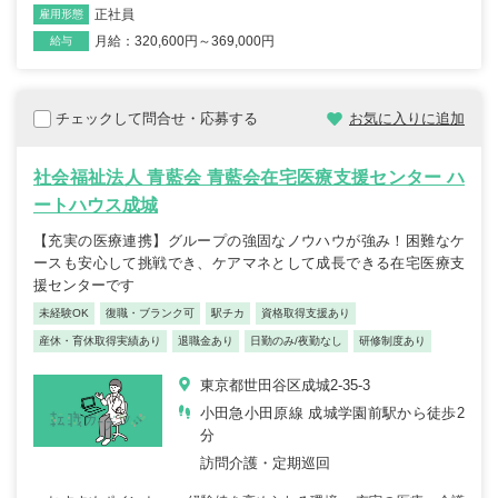
正社員
雇用形態
月給：320,600円～369,000円
給与
チェックして問合せ・応募する
お気に入りに追加
社会福祉法人 青藍会 青藍会在宅医療支援センター ハ
ートハウス成城
【充実の医療連携】グループの強固なノウハウが強み！困難なケ
ースも安心して挑戦でき、ケアマネとして成長できる在宅医療支
援センターです
未経験OK
復職・ブランク可
駅チカ
資格取得支援あり
産休・育休取得実績あり
退職金あり
日勤のみ/夜勤なし
研修制度あり
東京都世田谷区成城2-35-3
小田急小田原線 成城学園前駅から徒歩2
分
訪問介護・定期巡回