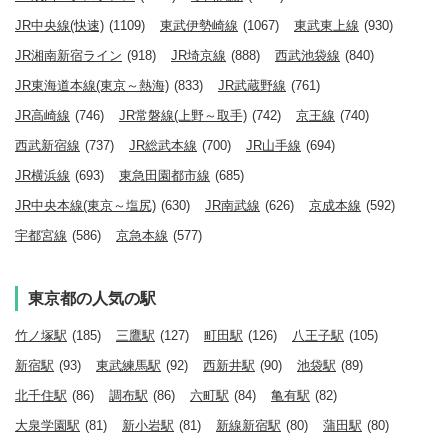
JR中央線(快速)
(1109)
東武伊勢崎線
(1067)
東武東上線
(930)
JR湘南新宿ライン
(918)
JR埼京線
(888)
西武池袋線
(840)
JR東海道本線(東京～熱海)
(833)
JR武蔵野線
(761)
JR高崎線
(746)
JR常磐線(上野～取手)
(742)
京王線
(740)
西武新宿線
(737)
JR総武本線
(700)
JR山手線
(694)
JR横浜線
(693)
東急田園都市線
(685)
JR中央本線(東京～塩尻)
(630)
JR南武線
(626)
京成本線
(592)
宇都宮線
(586)
京急本線
(577)
東京都の人気の駅
竹ノ塚駅
(185)
三鷹駅
(127)
町田駅
(126)
八王子駅
(105)
新宿駅
(93)
東武練馬駅
(92)
西新井駅
(90)
池袋駅
(89)
北千住駅
(86)
調布駅
(86)
六町駅
(84)
亀有駅
(82)
大泉学園駅
(81)
新小岩駅
(81)
新線新宿駅
(80)
蒲田駅
(80)