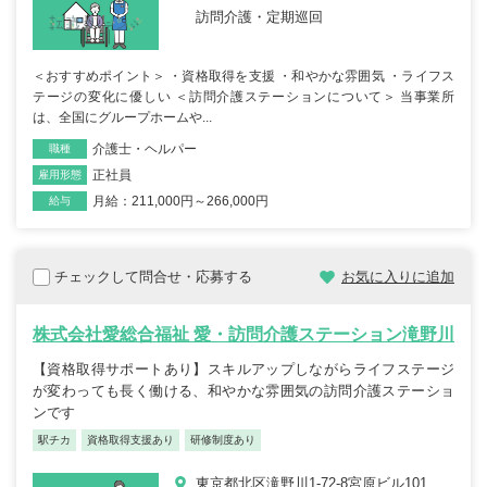
訪問介護・定期巡回
＜おすすめポイント＞ ・資格取得を支援 ・和やかな雰囲気 ・ライフス
テージの変化に優しい ＜訪問介護ステーションについて＞ 当事業所
は、全国にグループホームや...
介護士・ヘルパー
職種
正社員
雇用形態
月給：211,000円～266,000円
給与
チェックして問合せ・応募する
お気に入りに追加
株式会社愛総合福祉 愛・訪問介護ステーション滝野川
【資格取得サポートあり】スキルアップしながらライフステージ
が変わっても長く働ける、和やかな雰囲気の訪問介護ステーショ
ンです
駅チカ
資格取得支援あり
研修制度あり
東京都北区滝野川1-72-8宮原ビル101