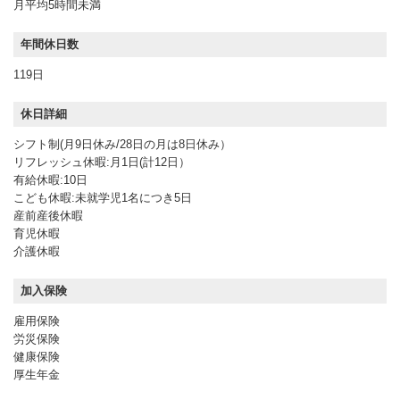
月平均5時間未満
年間休日数
119日
休日詳細
シフト制(月9日休み/28日の月は8日休み）
リフレッシュ休暇:月1日(計12日）
有給休暇:10日
こども休暇:未就学児1名につき5日
産前産後休暇
育児休暇
介護休暇
加入保険
雇用保険
労災保険
健康保険
厚生年金