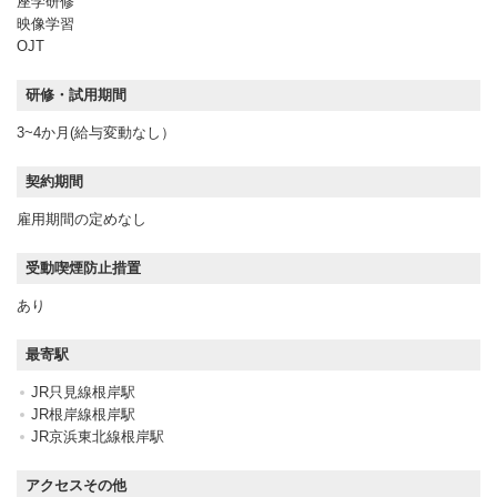
座学研修
映像学習
OJT
研修・試用期間
3~4か月(給与変動なし）
契約期間
雇用期間の定めなし
受動喫煙防止措置
あり
最寄駅
JR只見線根岸駅
JR根岸線根岸駅
JR京浜東北線根岸駅
アクセスその他