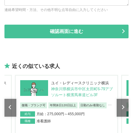
連絡希望時間・方法、その他不明な点等自由に入力してください
近くの似ている求人
ホス
ユイ・レディースクリニック横浜
神奈川県横浜市中区太田町6-79アブ
ソルート横濱馬車道ビル3F
...
復職・ブランク可
年間休日120日以上
日勤のみ/夜勤なし
未
月給：275,000円～455,000円
給与
准看護師
職種