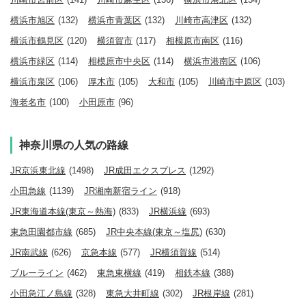
横浜市旭区
(132)
横浜市青葉区
(132)
川崎市高津区
(132)
横浜市鶴見区
(120)
横須賀市
(117)
相模原市南区
(116)
横浜市緑区
(114)
相模原市中央区
(114)
横浜市港南区
(106)
横浜市泉区
(106)
厚木市
(105)
大和市
(105)
川崎市中原区
(103)
海老名市
(100)
小田原市
(96)
神奈川県の人気の路線
JR京浜東北線
(1498)
JR成田エクスプレス
(1292)
小田急線
(1139)
JR湘南新宿ライン
(918)
JR東海道本線(東京～熱海)
(833)
JR横浜線
(693)
東急田園都市線
(685)
JR中央本線(東京～塩尻)
(630)
JR南武線
(626)
京急本線
(577)
JR横須賀線
(514)
ブルーライン
(462)
東急東横線
(419)
相鉄本線
(388)
小田急江ノ島線
(328)
東急大井町線
(302)
JR根岸線
(281)