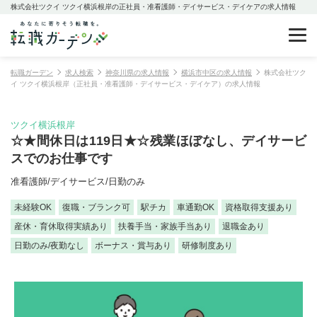
株式会社ツクイ ツクイ横浜根岸の正社員・准看護師・デイサービス・デイケアの求人情報
転職ガーデン
求人検索
神奈川県の求人情報
横浜市中区の求人情報
株式会社ツク
イ ツクイ横浜根岸（正社員・准看護師・デイサービス・デイケア）の求人情報
ツクイ横浜根岸
☆★間休日は119日★☆残業ほぼなし、デイサービ
スでのお仕事です
准看護師/デイサービス/日勤のみ
未経験OK
復職・ブランク可
駅チカ
車通勤OK
資格取得支援あり
産休・育休取得実績あり
扶養手当・家族手当あり
退職金あり
日勤のみ/夜勤なし
ボーナス・賞与あり
研修制度あり