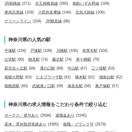
JR相模線
(271)
京王相模原線
(265)
相鉄いずみ野線
(168)
東急目黒線
(159)
小田急多摩線
(144)
京急大師線
(106)
グリーンライン
(104)
JR鶴見線
(86)
神奈川県の人気の駅
平塚駅
(134)
戸塚駅
(109)
川崎駅
(106)
本厚木駅
(104)
辻堂駅
(90)
鶴見駅
(74)
藤沢駅
(74)
茅ケ崎駅
(70)
新百合ヶ丘駅
(69)
溝の口駅
(68)
中山駅
(67)
三ツ境駅
(63)
相模大野駅
(63)
たまプラーザ駅
(62)
橋本駅
(62)
湘南台駅
(62)
相模原駅
(60)
武蔵溝ノ口駅
(58)
海老名駅
(58)
東戸塚駅
(57)
神奈川県の求人情報をこだわり条件で絞り込む
ボーナス・賞与あり
(3594)
退職金あり
(3345)
産休・育休取得実績あり
(3305)
復職・ブランク可
(2679)