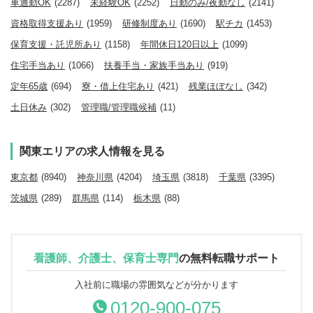
車通勤OK
(2287)
未経験OK
(2252)
日勤のみ/夜勤なし
(2141)
資格取得支援あり
(1959)
研修制度あり
(1690)
駅チカ
(1453)
保育支援・託児所あり
(1158)
年間休日120日以上
(1099)
住宅手当あり
(1066)
扶養手当・家族手当あり
(919)
定年65歳
(694)
寮・借上住宅あり
(421)
残業ほぼなし
(342)
土日休み
(302)
管理職/管理職候補
(11)
関東エリアの求人情報を見る
東京都
(8940)
神奈川県
(4204)
埼玉県
(3818)
千葉県
(3395)
茨城県
(289)
群馬県
(114)
栃木県
(88)
看護師、介護士、保育士専門
の
無料転職サポート
入社前に職場の雰囲気などが分かります
0120-900-075