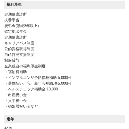
福利厚生
定期健康診断
扶養手当
慶弔金(勤続3年以上）
確定拠出年金
定期健康診断
キャリアパス制度
公的資格取得制度
自己啓発支援制度
制服貸与
企業独自の福利厚生制度
・宿泊費補助
・インフルエンザ予防接種補助:5,000円
・暑気払い、忘、新年会補助:各5,000円
・ヘルスチェック補助金:10,000
・出産祝い金
・入学祝い金
・婚姻暦祝い金など
定年
60歳