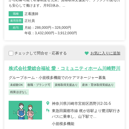
も安心して働けます。月9日休み、...
正看護師
職種
正社員
雇用形態
月給：286,000円～326,000円
給与
年収：3,432,000円～3,912,000円
チェックして問合せ・応募する
お気に入りに追加
株式会社愛総合福祉 愛・コミュニティホーム川崎野川
グループホーム・小規模多機能でのケアマネージャー募集
未経験OK
復職・ブランク可
資格取得支援あり
産休・育休取得実績あり
残業ほぼなし
神奈川県川崎市宮前区西野川2-31-5
東急田園都市線 梶が谷駅より鷺沼駅行き
バスに乗車し、山下駅で...
小規模多機能