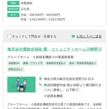
准看護師
職種
正社員
雇用形態
月給：286,000円～326,000円
給与
年収：3,432,000円～3,912,000円
チェックして問合せ・応募する
お気に入りに追加
株式会社愛総合福祉 愛・コミュニティホーム川崎野川
グループホーム・小規模多機能での看護師募集
未経験OK
復職・ブランク可
資格取得支援あり
産休・育休取得実績あり
残業ほぼなし
神奈川県川崎市宮前区西野川2-31-5
東急田園都市線 梶が谷駅より鷺沼駅行き
バスに乗車し、山下駅で...
小規模多機能
グループホーム・小規模多機能型居宅介護での看護師募集です。未経験
から応募可能で研修制度も充実。資格取得支援あり、ブランクのある方