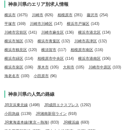
神奈川県のエリア別求人情報
横浜市
(1675)
川崎市
(826)
相模原市
(281)
藤沢市
(254)
平塚市
(169)
川崎市川崎区
(147)
横浜市戸塚区
(143)
川崎市宮前区
(141)
川崎市麻生区
(136)
横浜市港北区
(134)
横浜市旭区
(132)
横浜市青葉区
(132)
川崎市高津区
(132)
横浜市鶴見区
(120)
横須賀市
(117)
相模原市南区
(116)
横浜市緑区
(114)
相模原市中央区
(114)
横浜市港南区
(106)
横浜市泉区
(106)
厚木市
(105)
大和市
(105)
川崎市中原区
(103)
海老名市
(100)
小田原市
(96)
神奈川県の人気の路線
JR京浜東北線
(1498)
JR成田エクスプレス
(1292)
小田急線
(1139)
JR湘南新宿ライン
(918)
JR東海道本線(東京～熱海)
(833)
JR横浜線
(693)