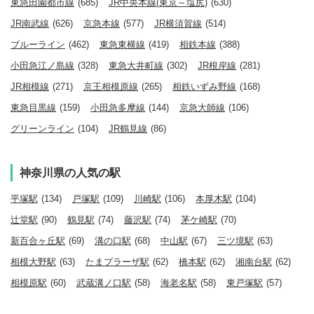
東急田園都市線
(685)
JR中央本線(東京～塩尻)
(630)
JR南武線
(626)
京急本線
(577)
JR横須賀線
(514)
ブルーライン
(462)
東急東横線
(419)
相鉄本線
(388)
小田急江ノ島線
(328)
東急大井町線
(302)
JR根岸線
(281)
JR相模線
(271)
京王相模原線
(265)
相鉄いずみ野線
(168)
東急目黒線
(159)
小田急多摩線
(144)
京急大師線
(106)
グリーンライン
(104)
JR鶴見線
(86)
神奈川県の人気の駅
平塚駅
(134)
戸塚駅
(109)
川崎駅
(106)
本厚木駅
(104)
辻堂駅
(90)
鶴見駅
(74)
藤沢駅
(74)
茅ケ崎駅
(70)
新百合ヶ丘駅
(69)
溝の口駅
(68)
中山駅
(67)
三ツ境駅
(63)
相模大野駅
(63)
たまプラーザ駅
(62)
橋本駅
(62)
湘南台駅
(62)
相模原駅
(60)
武蔵溝ノ口駅
(58)
海老名駅
(58)
東戸塚駅
(57)