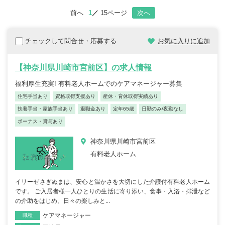
前へ
1
15ページ
次へ
チェックして問合せ・応募する
お気に入りに追加
【神奈川県川崎市宮前区】の求人情報
福利厚生充実! 有料老人ホームでのケアマネージャー募集
住宅手当あり
資格取得支援あり
産休・育休取得実績あり
扶養手当・家族手当あり
退職金あり
定年65歳
日勤のみ/夜勤なし
ボーナス・賞与あり
神奈川県川崎市宮前区
有料老人ホーム
イリーゼさぎぬまは、安心と温かさを大切にした介護付有料老人ホーム
です。 ご入居者様一人ひとりの生活に寄り添い、食事・入浴・排泄など
の介助をはじめ、日々の楽しみと...
ケアマネージャー
職種