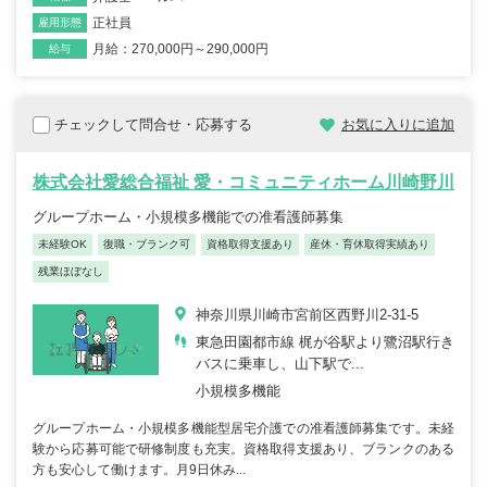
正社員
雇用形態
月給：270,000円～290,000円
給与
チェックして問合せ・応募する
お気に入りに追加
株式会社愛総合福祉 愛・コミュニティホーム川崎野川
グループホーム・小規模多機能での准看護師募集
未経験OK
復職・ブランク可
資格取得支援あり
産休・育休取得実績あり
残業ほぼなし
神奈川県川崎市宮前区西野川2-31-5
東急田園都市線 梶が谷駅より鷺沼駅行き
バスに乗車し、山下駅で...
小規模多機能
グループホーム・小規模多機能型居宅介護での准看護師募集です。未経
験から応募可能で研修制度も充実。資格取得支援あり、ブランクのある
方も安心して働けます。月9日休み...