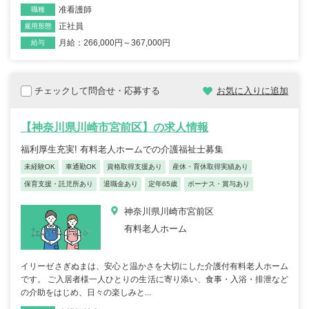
准看護師
職種
正社員
雇用形態
月給：266,000円～367,000円
給与
チェックして問合せ・応募する
お気に入りに追加
【神奈川県川崎市宮前区】の求人情報
福利厚生充実! 有料老人ホームでの介護福祉士募集
未経験OK
車通勤OK
資格取得支援あり
産休・育休取得実績あり
保育支援・託児所あり
退職金あり
定年65歳
ボーナス・賞与あり
神奈川県川崎市宮前区
有料老人ホーム
イリーゼさぎぬまは、安心と温かさを大切にした介護付有料老人ホーム
です。 ご入居者様一人ひとりの生活に寄り添い、食事・入浴・排泄など
の介助をはじめ、日々の楽しみと...