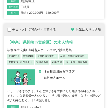
介護福祉士
職種
正社員
雇用形態
月給：290,000円～320,000円
給与
チェックして問合せ・応募する
お気に入りに追加
【神奈川県川崎市宮前区】の求人情報
福利厚生充実! 有料老人ホームでの介護職募集
未経験OK
車通勤OK
資格取得支援あり
産休・育休取得実績あり
保育支援・託児所あり
退職金あり
定年65歳
ボーナス・賞与あり
神奈川県川崎市宮前区
有料老人ホーム
イリーゼさぎぬまは、安心と温かさを大切にした介護付有料老人ホーム
です。 ご入居者様一人ひとりの生活に寄り添い、食事・入浴・排泄など
の介助をはじめ、日々の楽しみと...
介護士・ヘルパー
職種