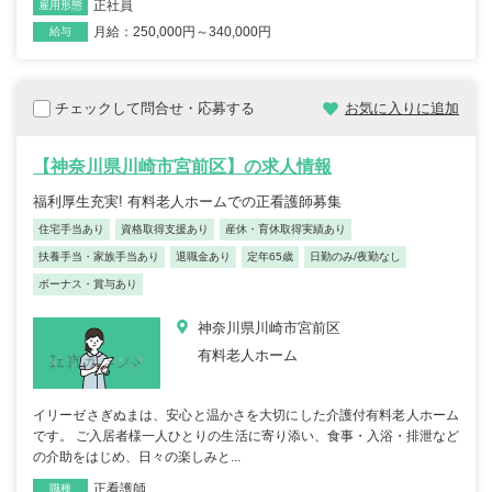
正社員
雇用形態
月給：250,000円～340,000円
給与
チェックして問合せ・応募する
お気に入りに追加
【神奈川県川崎市宮前区】の求人情報
福利厚生充実! 有料老人ホームでの正看護師募集
住宅手当あり
資格取得支援あり
産休・育休取得実績あり
扶養手当・家族手当あり
退職金あり
定年65歳
日勤のみ/夜勤なし
ボーナス・賞与あり
神奈川県川崎市宮前区
有料老人ホーム
イリーゼさぎぬまは、安心と温かさを大切にした介護付有料老人ホーム
です。 ご入居者様一人ひとりの生活に寄り添い、食事・入浴・排泄など
の介助をはじめ、日々の楽しみと...
正看護師
職種