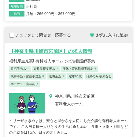
正社員
雇用形態
月給：266,000円～367,000円
給与
チェックして問合せ・応募する
お気に入りに追加
【神奈川県川崎市宮前区】の求人情報
福利厚生充実! 有料老人ホームでの准看護師募集
住宅手当あり
資格取得支援あり
産休・育休取得実績あり
扶養手当・家族手当あり
退職金あり
定年65歳
日勤のみ/夜勤なし
ボーナス・賞与あり
神奈川県川崎市宮前区
有料老人ホーム
イリーゼさぎぬまは、安心と温かさを大切にした介護付有料老人ホーム
です。 ご入居者様一人ひとりの生活に寄り添い、食事・入浴・排泄など
の介助をはじめ、日々の楽しみと...