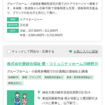
グループホーム・小規模多機能型居宅介護でのケアマネージャー募集で
す。未経験・無資格から応募可能で研修制度も充実。資格取得支援あ
り、ブランクのある方も安心して働け...
ケアマネージャー
職種
正社員
雇用形態
月給：257,000円～311,000円
給与
年収：3,084,000円～3,732,000円
チェックして問合せ・応募する
お気に入りに追加
株式会社愛総合福祉 愛・コミュニティホーム川崎野川
グループホーム・小規模多機能での介護職(介護福祉士)募集
未経験OK
復職・ブランク可
資格取得支援あり
産休・育休取得実績あり
残業ほぼなし
神奈川県川崎市宮前区西野川2-31-5
東急田園都市線 梶が谷駅より鷺沼駅行き
バスに乗車し、山下駅で...