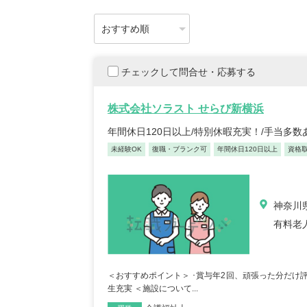
チェックして問合せ・応募する
株式会社ソラスト せらび新横浜
年間休日120日以上/特別休暇充実！/手当多
未経験OK
復職・ブランク可
年間休日120日以上
資格
神奈川県
有料老
＜おすすめポイント＞ ･賞与年2回、頑張った分だけ評
生充実 ＜施設について...