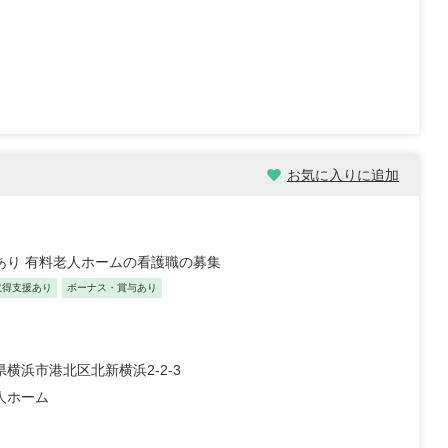
お気に入りに追加
数あり 有料老人ホームの看護職の募集
取得支援あり
ボーナス・賞与あり
師/30歳/経験5-10年/千
正看護師/27歳/6-10年/神奈川
県
09/25
2026/07/30
横浜市港北区北新横浜2-2-3
職員 大学病院 外科、救急外
【キャリア】 約5年 正社員 総合病院 病棟 約1年
院 ...
もっと見る
正社員 クリニック 外来 【...
もっと見る
人ホーム