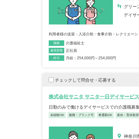
グリー
デイサ
利用者様の送迎・入浴介助・食事介助・レクリエーシ
介護福祉士
職種
正社員
雇用形態
月給：254,000円～254,000円
給与
チェックして問合せ・応募する
株式会社サニタ サニタ一日デイサービ
日勤のみで働けるデイサービスでの介護職募
未経験OK
復職・ブランク可
車通勤OK
産休・育休取得
神奈川