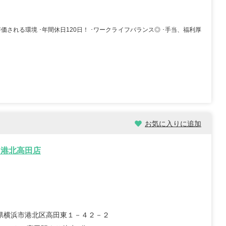
/30歳/6-10年/東京都
保育士/24歳/0-5年/神奈川県
価される環境 ･年間休日120日！ ･ワークライフバランス◎ ･手当、福利厚
11/04
2025/10/24
【キャリア】 3年 正社員 認可保育園 【転職
先】 認可保育園（正社員） 【転職の目...
もっと
員 認可保育園 6年 正社員
見る
認可保育...
もっと見る
お気に入りに追加
ス港北高田店
県横浜市港北区高田東１－４２－２