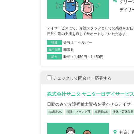
グリー
デイサ
デイサービスにて、介護スタッフとしての業務をお任
日常生活の支援を通じてサポートしていただきま...
介護士・ヘルパー
職種
非常勤
雇用形態
時給：1,450円～1,450円
給与
チェックして問合せ・応募する
株式会社サニタ サニタ一日デイサービ
日勤のみで介護福祉士資格を活かせるデイサ
未経験OK
復職・ブランク可
車通勤OK
産休・育休取得
神奈川