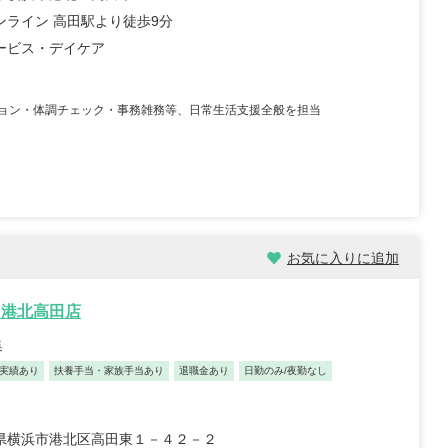
ンライン 高田駅より徒歩9分
ービス・デイケア
ョン・体調チェック・事務雑務等、日常生活支援全般を担当
お気に入りに追加
ス港北高田店
集
実績あり
扶養手当・家族手当あり
退職金あり
日勤のみ/夜勤なし
県横浜市港北区高田東１－４２－２