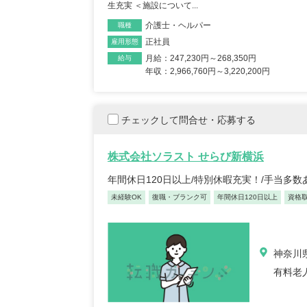
生充実 ＜施設について...
介護士・ヘルパー
職種
正社員
雇用形態
月給：247,230円～268,350円
給与
年収：2,966,760円～3,220,200円
チェックして問合せ・応募する
株式会社ソラスト せらび新横浜
年間休日120日以上/特別休暇充実！/手当多
未経験OK
復職・ブランク可
年間休日120日以上
資格
正看護師/39歳/16-20年/東京
正看護
都
葉県
2025/10/20
2022/
神奈川県
【キャリア】 約7年 正社員 総合病院 病棟 約6年
【キャリア】 4年 正
ブランク 約1年 パート デイサー...
もっと見る
来/病棟 4年 正職員 総合病
有料老