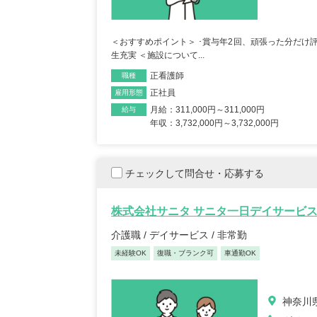
保育士/33歳/0-5年/東京都
保育士
＜おすすめポイント＞ ･賞与年2回、頑張った分だけ評
2025/05/08
2025/
生充実 ＜施設について...
正看護師
職種
正社員
雇用形態
【キャリア】12年 正社員 認可保育園 【転職
【キャリア】 3年 正社
月給：311,000円～311,000円
先】認可保育園（正社員） 【転職の...
もっと見
認可保育園 【転職先】 
給与
年収：3,732,000円～3,732,000円
る
チェックして問合せ・応募する
株式会社サニタ サニタ一日デイサービ
介護職 / デイサービス / 非常勤
未経験OK
復職・ブランク可
車通勤OK
神奈川