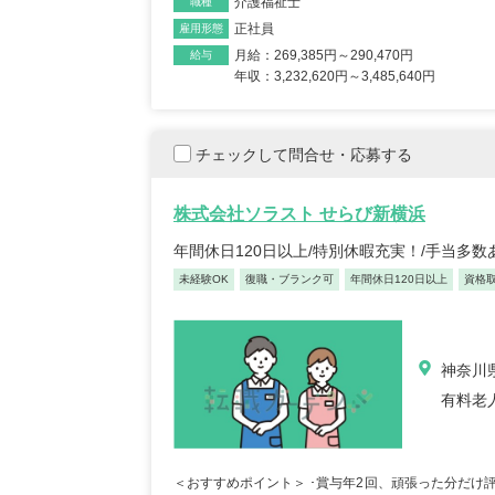
介護福祉士
職種
正社員
雇用形態
月給：269,385円～290,470円
給与
年収：3,232,620円～3,485,640円
チェックして問合せ・応募する
株式会社ソラスト せらび新横浜
年間休日120日以上/特別休暇充実！/手当多
未経験OK
復職・ブランク可
年間休日120日以上
資格
神奈川県
有料老
＜おすすめポイント＞ ･賞与年2回、頑張った分だけ評