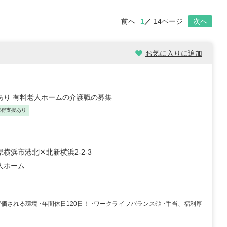
前へ
1
14ページ
次へ
お気に入りに追加
数あり 有料老人ホームの介護職の募集
取得支援あり
横浜市港北区北新横浜2-2-3
人ホーム
価される環境 ･年間休日120日！ ･ワークライフバランス◎ ･手当、福利厚