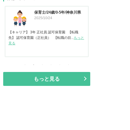
保育士/45歳/20-25年/東京都
保育士
2025/09/11
県
2025
【キャリア】 認可保
任保育士として職員指
【キャリア】22年 正社員 認可保育園2年 認定こ
見る
ども園 【転職先】保育園（認可...
もっと見る
もっと見る