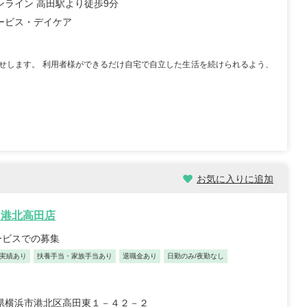
ンライン 高田駅より徒歩9分
ービス・デイケア
せします。 利用者様ができるだけ自宅で自立した生活を続けられるよう、
お気に入りに追加
ス港北高田店
ービスでの募集
実績あり
扶養手当・家族手当あり
退職金あり
日勤のみ/夜勤なし
県横浜市港北区高田東１－４２－２