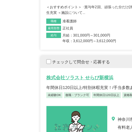
＜おすすめポイント＞ ･賞与年2回、頑張った分だけ評
生充実 ＜施設について...
准看護師
職種
正社員
雇用形態
月給：301,000円～301,000円
給与
年収：3,612,000円～3,612,000円
初任者/53歳/0-4年/千葉県
介護福
2025/09/22
奈川
2025/
チェックして問合せ・応募する
【キャリア】 約半年年 常勤 デイサービス 約半
【キャリア】 約5年
年 常勤 老健 約3年 常勤 グループ...
もっと
ス 約10年 正社員 特別
見る
株式会社ソラスト せらび新横浜
年間休日120日以上/特別休暇充実！/手当多
未経験OK
復職・ブランク可
年間休日120日以上
資格
神奈川県
有料老