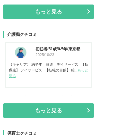
もっと見る
介護職クチコミ
資格なし/20歳/0-5年/東京都
介護福
2025/10/14
都
2025
【キャリア】 約2年 正社員 倉庫内作業 【転
【キャリア】 約7年
職先】 特別養護老人ホーム 【転職の目...
もっと
【転職先】 有料老人ホ
見る
る
もっと見る
保育士クチコミ