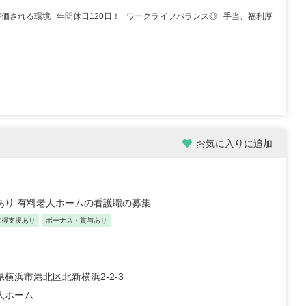
価される環境 ･年間休日120日！ ･ワークライフバランス◎ ･手当、福利厚
祉士/46歳/20-25年/神
初任者/51歳/0-5年/東京都
県
2025/10/23
10/29
お気に入りに追加
【キャリア】 約半年 派遣 デイサービス 【転
 正社員 放課後デイサービ
職先】 デイサービス 【転職の目的】 給...
もっと
養護老人ホー...
もっと見る
見る
数あり 有料老人ホームの看護職の募集
取得支援あり
ボーナス・賞与あり
横浜市港北区北新横浜2-2-3
人ホーム