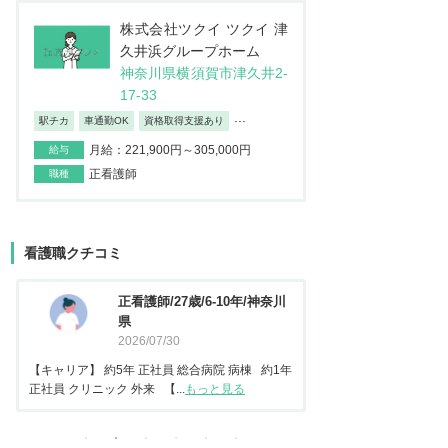
株式会社ツクイ ツクイ 津
久井浜グループホーム
神奈川県横須賀市津久井2-
17-33
...
駅チカ
車通勤OK
資格取得支援あり
月給：221,900円～305,000円
給与
正看護師
職種
看護職クチコミ
看護師/29歳/6-10年/神奈川県
正看護
2026/06/23
2025
【キャリア】 約5年 常勤 急性期病院 病棟 約3年
【キャリア】 約3年 
常勤 地域包括ケア病棟 【転...
もっと見る
正社員 美容クリニック 