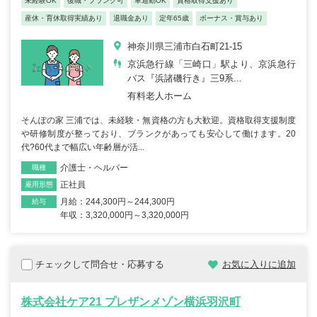
未経験OK
復職・ブランク可
車通勤OK
資格取得支援あり
産休・育休取得実績あり
退職金あり
定年65歳
ボーナス・賞与あり
神奈川県三浦市白石町21-15
京浜急行線「三崎口」駅より、京浜急行
バス『浜諸磯行き』三9系...
有料老人ホーム
そんぽの家 三浦では、未経験・無資格の方も大歓迎。資格取得支援制度
や研修制度が整っており、ブランクがあっても安心して働けます。20
代?60代まで幅広い年齢層が活...
介護士・ヘルパー
職種
正社員
雇用形態
月給：244,300円～244,300円
給与
年収：3,320,000円～3,320,000円
チェックして問合せ・応募する
お気に入りに追加
株式会社ケア21 プレザンメゾン横浜羽沢町