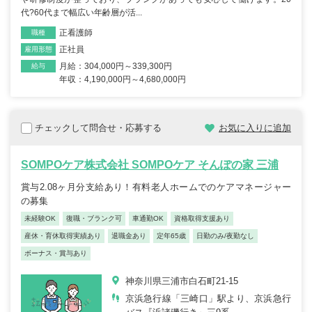
代?60代まで幅広い年齢層が活...
正看護師
職種
正社員
雇用形態
月給：304,000円～339,300円
給与
年収：4,190,000円～4,680,000円
チェックして問合せ・応募する
お気に入りに追加
SOMPOケア株式会社 SOMPOケア そんぽの家 三浦
賞与2.08ヶ月分支給あり！有料老人ホームでのケアマネージャー
の募集
未経験OK
復職・ブランク可
車通勤OK
資格取得支援あり
産休・育休取得実績あり
退職金あり
定年65歳
日勤のみ/夜勤なし
ボーナス・賞与あり
神奈川県三浦市白石町21-15
京浜急行線「三崎口」駅より、京浜急行