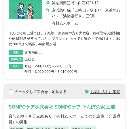
神奈川県三浦市白石町21-15
京浜急行線「三崎口」駅より、京浜急行
バス『浜諸磯行き』三9系...
有料老人ホーム
そんぽの家 三浦では、未経験・無資格の方も大歓迎。資格取得支援制度
や研修制度が整っており、ブランクがあっても安心して働けます。20
代?60代まで幅広い年齢層が活...
介護福祉士
職種
正社員
雇用形態
月給：290,800円～290,800円
給与
年収：3,910,000円～3,910,000円
チェックして問合せ・応募する
お気に入りに追加
SOMPOケア株式会社 SOMPOケア そんぽの家 三浦
賞与2.08ヶ月分支給あり！有料老人ホームでの介護職（介護職
員）の募集