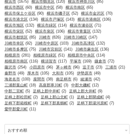
横浜市
(1675)
横浜市鶴見区
(120)
横浜市神奈川区
(85)
横浜市西区
(60)
横浜市中区
(58)
横浜市南区
(65)
横浜市保土ケ谷区
(90)
横浜市磯子区
(52)
横浜市金沢区
(70)
横浜市港北区
(134)
横浜市戸塚区
(143)
横浜市港南区
(106)
横浜市旭区
(132)
横浜市緑区
(114)
横浜市瀬谷区
(71)
横浜市栄区
(52)
横浜市泉区
(106)
横浜市青葉区
(132)
横浜市都筑区
(85)
川崎市
(826)
川崎市川崎区
(147)
川崎市幸区
(92)
川崎市中原区
(103)
川崎市高津区
(132)
川崎市多摩区
(75)
川崎市宮前区
(141)
川崎市麻生区
(136)
相模原市
(281)
相模原市緑区
(51)
相模原市中央区
(114)
相模原市南区
(116)
横須賀市
(117)
平塚市
(169)
鎌倉市
(72)
藤沢市
(254)
小田原市
(96)
茅ヶ崎市
(96)
逗子市
(23)
三浦市
(21)
秦野市
(49)
厚木市
(105)
大和市
(105)
伊勢原市
(49)
海老名市
(100)
座間市
(38)
南足柄市
(6)
綾瀬市
(42)
三浦郡葉山町
(18)
高座郡寒川町
(3)
中郡大磯町
(12)
中郡二宮町
(5)
足柄上郡中井町
(2)
足柄上郡大井町
(9)
足柄上郡松田町
(2)
足柄上郡山北町
(1)
足柄上郡開成町
(4)
足柄下郡箱根町
(4)
足柄下郡真鶴町
(2)
足柄下郡湯河原町
(7)
愛甲郡愛川町
(11)