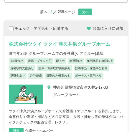
前へ
1
268ページ
次へ
チェックして問合せ・応募する
お気に入りに追加
株式会社ツクイ ツクイ 津久井浜グループホーム
賞与年2回! グループホームでの介護職(ケアクルー)募集
未経験OK
復職・ブランク可
駅チカ
車通勤OK
年間休日120日以上
資格取得支援あり
産休・育休取得実績あり
扶養手当・家族手当あり
退職金あり
定年65歳
日勤のみ/夜勤なし
ボーナス・賞与あり
神奈川県横須賀市津久井2-17-33
グループホーム
ツクイ津久井浜グループホームで介護職（ケアクルー）を募集します。
食事作りや洗濯・掃除などの生活支援、入浴・排せつ等の身体介助、バ
イタルチェックや服薬管理、レクリ...
介護士・ヘルパー
職種