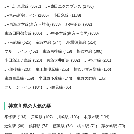
JR京浜東北線
(3572)
JR成田エクスプレス
(1786)
JR湘南新宿ライン
(1505)
小田急線
(1139)
JR東海道本線(東京～熱海)
(833)
JR横浜線
(702)
東急田園都市線
(685)
JR中央本線(東京～塩尻)
(630)
JR南武線
(626)
京急本線
(577)
JR横須賀線
(514)
ブルーライン
(462)
東急東横線
(419)
相鉄本線
(388)
小田急江ノ島線
(328)
東急大井町線
(302)
JR根岸線
(281)
JR相模線
(280)
京王相模原線
(265)
相鉄いずみ野線
(168)
東急目黒線
(159)
小田急多摩線
(144)
京急大師線
(106)
グリーンライン
(104)
JR鶴見線
(86)
神奈川県の人気の駅
平塚駅
(134)
戸塚駅
(109)
川崎駅
(106)
本厚木駅
(104)
辻堂駅
(90)
鶴見駅
(74)
藤沢駅
(74)
橋本駅
(71)
茅ケ崎駅
(70)