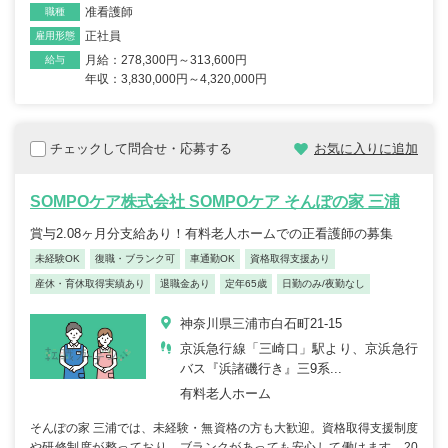
准看護師
職種
正社員
雇用形態
月給：278,300円～313,600円
給与
年収：3,830,000円～4,320,000円
チェックして問合せ・応募する
お気に入りに追加
SOMPOケア株式会社 SOMPOケア そんぽの家 三浦
賞与2.08ヶ月分支給あり！有料老人ホームでの正看護師の募集
未経験OK
復職・ブランク可
車通勤OK
資格取得支援あり
産休・育休取得実績あり
退職金あり
定年65歳
日勤のみ/夜勤なし
神奈川県三浦市白石町21-15
京浜急行線「三崎口」駅より、京浜急行
バス『浜諸磯行き』三9系...
有料老人ホーム
そんぽの家 三浦では、未経験・無資格の方も大歓迎。資格取得支援制度
や研修制度が整っており、ブランクがあっても安心して働けます。20