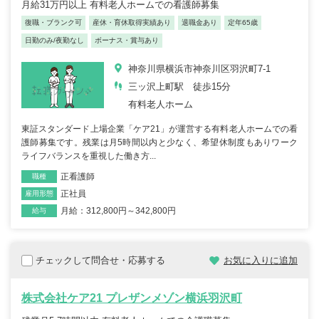
月給31万円以上 有料老人ホームでの看護師募集
復職・ブランク可
産休・育休取得実績あり
退職金あり
定年65歳
日勤のみ/夜勤なし
ボーナス・賞与あり
神奈川県横浜市神奈川区羽沢町7-1
三ッ沢上町駅 徒歩15分
有料老人ホーム
東証スタンダード上場企業「ケア21」が運営する有料老人ホームでの看
護師募集です。残業は月5時間以内と少なく、希望休制度もありワーク
ライフバランスを重視した働き方...
正看護師
職種
正社員
雇用形態
月給：312,800円～342,800円
給与
チェックして問合せ・応募する
お気に入りに追加
株式会社ケア21 プレザンメゾン横浜羽沢町