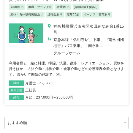
未経験OK
復職・ブランク可
車通勤OK
資格取得支援あり
産休・育休取得実績あり
退職金あり
定年65歳
ボーナス・賞与あり
神奈川県横浜市南区永田みなみ台1番15
号
京急本線『弘明寺駅』下車、『南永田団
地行』バス乗車、『南永田...
グループホーム
利用者様と一緒に料理、掃除、洗濯、散歩、レクリエーション、買物を
行うほか、 入浴介助・排泄介助・食事介助などの介護業務全般となりま
す。 温かい雰囲気の施設で、利...
介護士・ヘルパー
職種
正社員
雇用形態
月給：237,000円～255,000円
給与