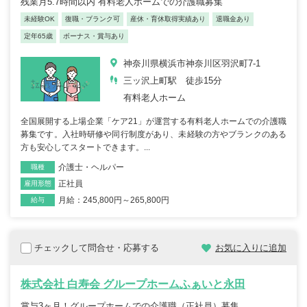
残業月5.7時間以内 有料老人ホームでの介護職募集
未経験OK
復職・ブランク可
産休・育休取得実績あり
退職金あり
定年65歳
ボーナス・賞与あり
神奈川県横浜市神奈川区羽沢町7-1
三ッ沢上町駅 徒歩15分
有料老人ホーム
全国展開する上場企業「ケア21」が運営する有料老人ホームでの介護職
募集です。入社時研修や同行制度があり、未経験の方やブランクのある
方も安心してスタートできます。...
介護士・ヘルパー
職種
正社員
雇用形態
月給：245,800円～265,800円
給与
チェックして問合せ・応募する
お気に入りに追加
株式会社 白寿会 グループホームふぁいと永田
賞与3ヶ月！グループホームでの介護職（正社員）募集