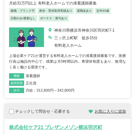
月給31万円以上 有料老人ホームでの准看護師募集
復職・ブランク可
産休・育休取得実績あり
退職金あり
定年65歳
日勤のみ/夜勤なし
ボーナス・賞与あり
神奈川県横浜市神奈川区羽沢町7-1
三ッ沢上町駅 徒歩15分
有料老人ホーム
上場企業ケア21が運営する有料老人ホームでの准看護師募集です。医療
行為は施設内中心で、残業は月5時間以内。希望休制度もあり、無理な
く長く働ける環境です。
准看護師
職種
正社員
雇用形態
月給：312,800円～342,800円
給与
チェックして問合せ・応募する
お気に入りに追加
株式会社ケア21 プレザンメゾン横浜羽沢町