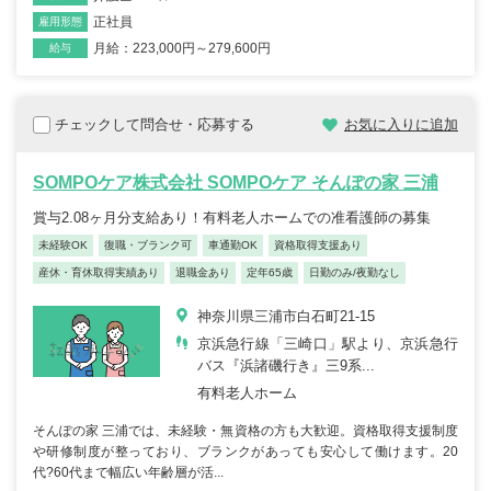
正社員
雇用形態
月給：223,000円～279,600円
給与
チェックして問合せ・応募する
お気に入りに追加
SOMPOケア株式会社 SOMPOケア そんぽの家 三浦
賞与2.08ヶ月分支給あり！有料老人ホームでの准看護師の募集
未経験OK
復職・ブランク可
車通勤OK
資格取得支援あり
産休・育休取得実績あり
退職金あり
定年65歳
日勤のみ/夜勤なし
神奈川県三浦市白石町21-15
京浜急行線「三崎口」駅より、京浜急行
バス『浜諸磯行き』三9系...
有料老人ホーム
そんぽの家 三浦では、未経験・無資格の方も大歓迎。資格取得支援制度
や研修制度が整っており、ブランクがあっても安心して働けます。20
代?60代まで幅広い年齢層が活...