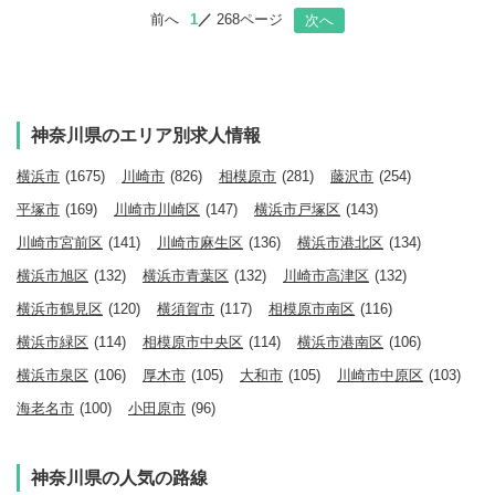
前へ
1
268ページ
次へ
神奈川県のエリア別求人情報
横浜市
(1675)
川崎市
(826)
相模原市
(281)
藤沢市
(254)
平塚市
(169)
川崎市川崎区
(147)
横浜市戸塚区
(143)
川崎市宮前区
(141)
川崎市麻生区
(136)
横浜市港北区
(134)
横浜市旭区
(132)
横浜市青葉区
(132)
川崎市高津区
(132)
横浜市鶴見区
(120)
横須賀市
(117)
相模原市南区
(116)
横浜市緑区
(114)
相模原市中央区
(114)
横浜市港南区
(106)
横浜市泉区
(106)
厚木市
(105)
大和市
(105)
川崎市中原区
(103)
海老名市
(100)
小田原市
(96)
神奈川県の人気の路線