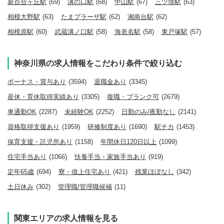
新百合ヶ丘駅
(69)
溝の口駅
(68)
中山駅
(67)
三ツ境駅
(63)
相模大野駅
(63)
たまプラーザ駅
(62)
湘南台駅
(62)
相模原駅
(60)
武蔵溝ノ口駅
(58)
海老名駅
(58)
東戸塚駅
(57)
神奈川県の求人情報をこだわり条件で絞り込む
ボーナス・賞与あり
(3594)
退職金あり
(3345)
産休・育休取得実績あり
(3305)
復職・ブランク可
(2679)
車通勤OK
(2287)
未経験OK
(2252)
日勤のみ/夜勤なし
(2141)
資格取得支援あり
(1959)
研修制度あり
(1690)
駅チカ
(1453)
保育支援・託児所あり
(1158)
年間休日120日以上
(1099)
住宅手当あり
(1066)
扶養手当・家族手当あり
(919)
定年65歳
(694)
寮・借上住宅あり
(421)
残業ほぼなし
(342)
土日休み
(302)
管理職/管理職候補
(11)
関東エリアの求人情報を見る