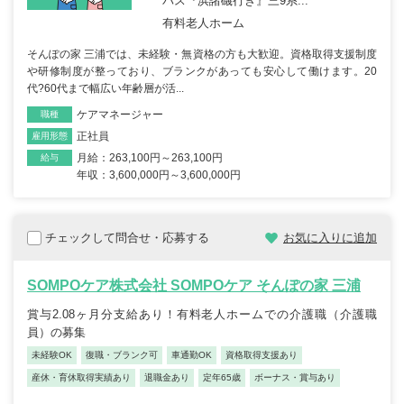
バス『浜諸磯行き』三9系...
有料老人ホーム
そんぽの家 三浦では、未経験・無資格の方も大歓迎。資格取得支援制度
や研修制度が整っており、ブランクがあっても安心して働けます。20
代?60代まで幅広い年齢層が活...
ケアマネージャー
職種
正社員
雇用形態
月給：263,100円～263,100円
給与
年収：3,600,000円～3,600,000円
チェックして問合せ・応募する
お気に入りに追加
SOMPOケア株式会社 SOMPOケア そんぽの家 三浦
賞与2.08ヶ月分支給あり！有料老人ホームでの介護職（介護職
員）の募集
未経験OK
復職・ブランク可
車通勤OK
資格取得支援あり
産休・育休取得実績あり
退職金あり
定年65歳
ボーナス・賞与あり