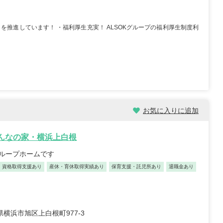
職員 大学病院 外科、救急外
【キャリア】 約5年 正社員 総合病院 病棟 約1年
院 ...
もっと見る
正社員 クリニック 外来 【...
もっと見る
を推進しています！ ・福利厚生充実！ ALSOKグループの福利厚生制度利
お気に入りに追加
祉士/46歳/20-25年/神
初任者/51歳/0-5年/東京都
県
2025/10/23
みんなの家・横浜上白根
10/29
【キャリア】 約半年 派遣 デイサービス 【転
グループホームです
 正社員 放課後デイサービ
職先】 デイサービス 【転職の目的】 給...
もっと
養護老人ホー...
もっと見る
見る
資格取得支援あり
産休・育休取得実績あり
保育支援・託児所あり
退職金あり
横浜市旭区上白根町977-3