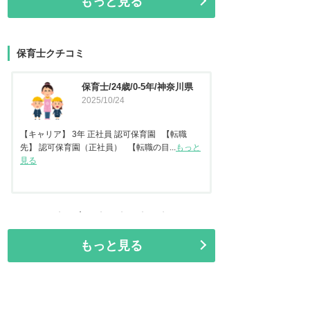
もっと見る
保育士クチコミ
保育士/45歳/20-25年/東京都
保育士
2025/09/11
県
2025
【キャリア】 認可保
任保育士として職員指導
【キャリア】22年 正社員 認可保育園2年 認定こ
見る
ども園 【転職先】保育園（認可...
もっと見る
もっと見る