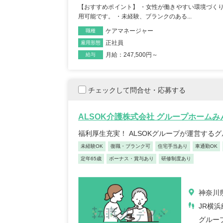
【おすすめポイント】 ・女性が働きやすい環境づくり
リカバリーインターナシ
T-
用可能です。 ・未経験、ブランクのある...
ョナル株式会社 訪問看護
訪問
ケアマネージャー
職種
ステーション リカバリ
のは
正社員
雇用形態
ー 池尻大橋事務所
千葉
月給：247,500円～
給与
東京都世田谷区世田谷区
青塚
池尻3-3-1キドビル5階
車通勤OK
年間休日12
...
未経験OK
復職・ブランク可
住宅手当あり
産休・育休取得実績あり
チェックして問合せ・応募する
月給：320,600円～369,000円
給与
月給：110,
給与
正看護師
職種
正看護師
職種
ALSOK介護株式会社 グループホーム
福利厚生充実！ ALSOKグループが運営する
未経験OK
復職・ブランク可
住宅手当あり
車通勤OK
定年65歳
ボーナス・賞与あり
研修制度あり
正看護師/39歳/16-20年/東京
正看護
神奈川県
都
葉県
JR横浜
2025/10/20
2022/
グルー