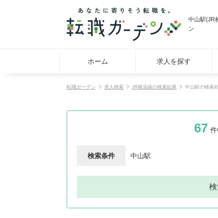
中山駅(J
ン
ホーム
求人を探す
転職ガーデン
求人検索
JR横浜線の検索結果
中山駅の検索
67
件
検索条件
中山駅
検