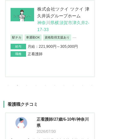
株式会社JSH 訪問看護ス
医
テーション コルディアー
介
レ 新小岩
ン
東京都葛飾区西新小岩4-4
埼
2-12イソマビル5階
地
日勤のみ/夜勤なし
車通勤OK
産休・育
...
月給：195,000円～373,100円
給与
月給：237
給与
正看護師
職種
正看護師
職種
看護職クチコミ
看護師/29歳/6-10年/神奈川県
正看護
2026/06/23
2025
【キャリア】 約5年 常勤 急性期病院 病棟 約3年
【キャリア】 約3年 