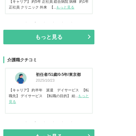
常勤 地域包括ケア病棟 【転...
もっと見る
正社員 美容クリニック 
もっと見る
介護職クチコミ
資格なし/20歳/0-5年/東京都
介護福
2025/10/14
都
2025
【キャリア】 約2年 正社員 倉庫内作業 【転
【キャリア】 約7年
職先】 特別養護老人ホーム 【転職の目...
もっと
【転職先】 有料老人ホ
見る
る