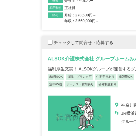
介護士・ヘルパー
職種
正社員
雇用形態
月給：278,500円～
給与
年収：3,560,000円～
チェックして問合せ・応募する
ALSOK介護株式会社 グループホーム
福利厚生充実！ ALSOKグループが運営する
未経験OK
復職・ブランク可
住宅手当あり
車通勤OK
定年65歳
ボーナス・賞与あり
研修制度あり
神奈川県
JR横浜
グルー