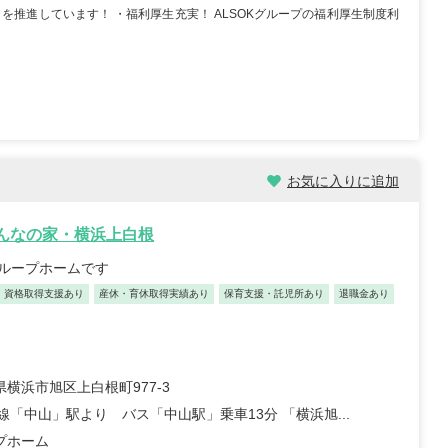
を推進しています！ ・福利厚生充実！ ALSOKグループの福利厚生制度利
イノベーション合同会社
株式会社ツクイ ツクイ 津
看護ステーションな
久井浜グループホーム
 松戸サテライト
神奈川県横須賀市津久井2-
県松戸市仲井町2-7-6
17-33
ビル101
...
駅チカ
車通勤OK
資格取得支援あり
0日以上
月給：221,900円～305,000円
給与
...
正看護師
職種
お気に入りに追加
000円～
みんなの家・横浜上白根
グループホームです
資格取得支援あり
産休・育休取得実績あり
保育支援・託児所あり
退職金あり
師/30歳/経験5-10年/千
正看護師/27歳/6-10年/神奈川
横浜市旭区上白根町977-3
県
線「中山」駅より バス「中山駅」乗車13分 「横浜旭...
09/25
2026/07/30
プホーム