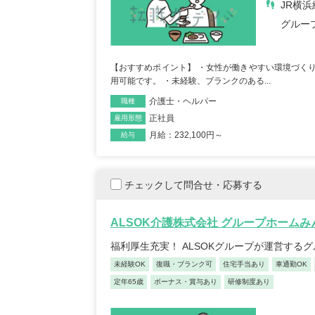
JR横浜
グルー
【おすすめポイント】 ・女性が働きやすい環境づくり
用可能です。 ・未経験、ブランクのある...
保育士/33歳/0-5年/東京都
保育士
介護士・ヘルパー
2025/05/08
職種
2025/
正社員
雇用形態
月給：232,100円～
給与
【キャリア】12年 正社員 認可保育園 【転職
【キャリア】 3年 正社
先】認可保育園（正社員） 【転職の...
もっと見
認可保育園 【転職先】 
る
チェックして問合せ・応募する
ALSOK介護株式会社 グループホーム
福利厚生充実！ ALSOKグループが運営する
未経験OK
復職・ブランク可
住宅手当あり
車通勤OK
定年65歳
ボーナス・賞与あり
研修制度あり