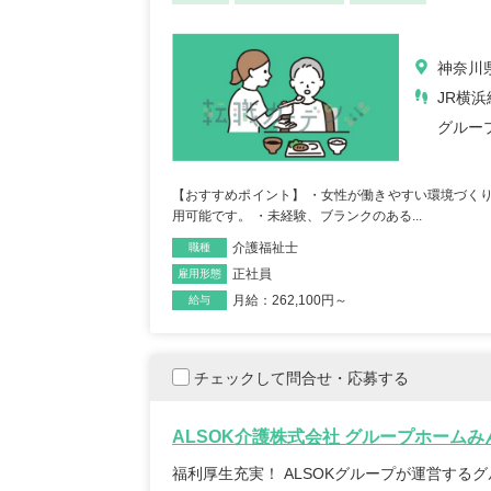
神奈川県
JR横
グルー
【おすすめポイント】 ・女性が働きやすい環境づくり
用可能です。 ・未経験、ブランクのある...
介護福祉士
職種
正社員
雇用形態
月給：262,100円～
給与
チェックして問合せ・応募する
ALSOK介護株式会社 グループホーム
福利厚生充実！ ALSOKグループが運営する