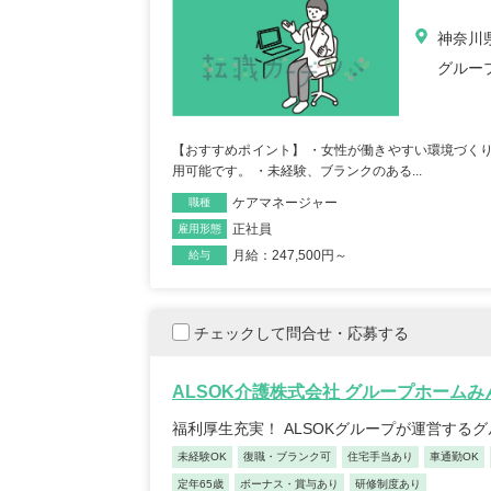
神奈川
グルー
【おすすめポイント】 ・女性が働きやすい環境づくり
用可能です。 ・未経験、ブランクのある...
ケアマネージャー
職種
正社員
雇用形態
月給：247,500円～
給与
チェックして問合せ・応募する
ALSOK介護株式会社 グループホーム
福利厚生充実！ ALSOKグループが運営する
未経験OK
復職・ブランク可
住宅手当あり
車通勤OK
定年65歳
ボーナス・賞与あり
研修制度あり