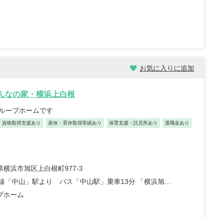
お気に入りに追加
みんなの家・横浜上白根
グループホームです
資格取得支援あり
産休・育休取得実績あり
保育支援・託児所あり
退職金あり
横浜市旭区上白根町977-3
線「中山」駅より バス「中山駅」乗車13分 「横浜旭...
プホーム