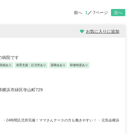
前へ
1
7ページ
次へ
お気に入りに追加
の病院です
実績あり
保育支援・託児所あり
退職金あり
研修制度あり
県横浜市緑区寺山町729
！ ・24時間託児所完備！ママさんナースの方も働きやすい！ ・元気会横浜