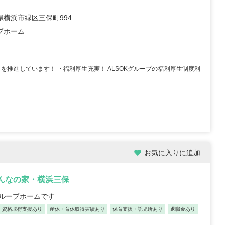
県横浜市緑区三保町994
プホーム
を推進しています！ ・福利厚生充実！ ALSOKグループの福利厚生制度利
お気に入りに追加
みんなの家・横浜三保
グループホームです
資格取得支援あり
産休・育休取得実績あり
保育支援・託児所あり
退職金あり