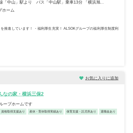
線「中山」駅より バス「中山駅」乗車13分 「横浜旭...
プホーム
を推進しています！ ・福利厚生充実！ ALSOKグループの福利厚生制度利
/30歳/6-10年/東京都
保育士/24歳/0-5年/神奈川県
11/04
2025/10/24
【キャリア】 3年 正社員 認可保育園 【転職
先】 認可保育園（正社員） 【転職の目...
もっと
員 認可保育園 6年 正社員
見る
認可保育...
もっと見る
お気に入りに追加
みんなの家・横浜三保2
グループホームです
資格取得支援あり
産休・育休取得実績あり
保育支援・託児所あり
退職金あり