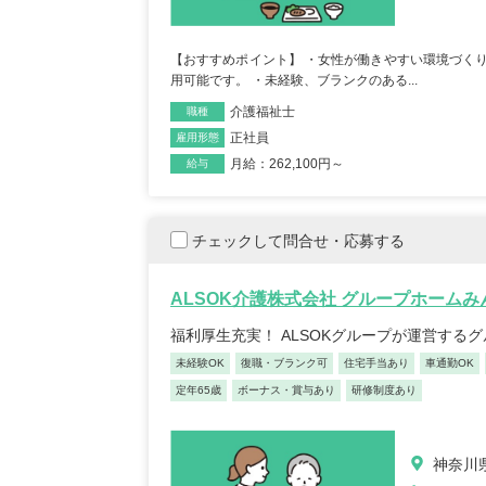
【キャリア】 約7年 正社員 総合病院 病棟 約6年
【キャリア】 4年 正
ブランク 約1年 パート デイサー...
もっと見る
来/病棟 4年 正職員 総合病
【おすすめポイント】 ・女性が働きやすい環境づくり
用可能です。 ・未経験、ブランクのある...
介護福祉士
職種
正社員
雇用形態
月給：262,100円～
給与
チェックして問合せ・応募する
初任者/53歳/0-4年/千葉県
介護福
2025/09/22
奈川
ALSOK介護株式会社 グループホーム
2025/
【キャリア】 約半年年 常勤 デイサービス 約半
福利厚生充実！ ALSOKグループが運営する
【キャリア】 約5年
年 常勤 老健 約3年 常勤 グループ...
もっと
ス 約10年 正社員 特別
見る
未経験OK
復職・ブランク可
住宅手当あり
車通勤OK
定年65歳
ボーナス・賞与あり
研修制度あり
神奈川県