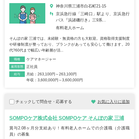
神奈川県三浦市白石町21-15
京浜急行線「三崎口」駅より、京浜急行
バス『浜諸磯行き』三9系...
有料老人ホーム
そんぽの家 三浦では、未経験・無資格の方も大歓迎。資格取得支援制度
や研修制度が整っており、ブランクがあっても安心して働けます。20
代?60代まで幅広い年齢層が活...
ケアマネージャー
職種
正社員
雇用形態
月給：263,100円～263,100円
給与
年収：3,600,000円～3,600,000円
チェックして問合せ・応募する
お気に入りに追加
SOMPOケア株式会社 SOMPOケア そんぽの家 三浦
賞与2.08ヶ月分支給あり！有料老人ホームでの介護職（介護職
員）の募集