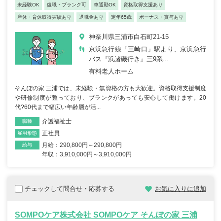
未経験OK
復職・ブランク可
車通勤OK
資格取得支援あり
産休・育休取得実績あり
退職金あり
定年65歳
ボーナス・賞与あり
神奈川県三浦市白石町21-15
京浜急行線「三崎口」駅より、京浜急行
バス『浜諸磯行き』三9系...
有料老人ホーム
そんぽの家 三浦では、未経験・無資格の方も大歓迎。資格取得支援制度
や研修制度が整っており、ブランクがあっても安心して働けます。20
代?60代まで幅広い年齢層が活...
介護福祉士
職種
正社員
雇用形態
月給：290,800円～290,800円
給与
年収：3,910,000円～3,910,000円
チェックして問合せ・応募する
お気に入りに追加
SOMPOケア株式会社 SOMPOケア そんぽの家 三浦