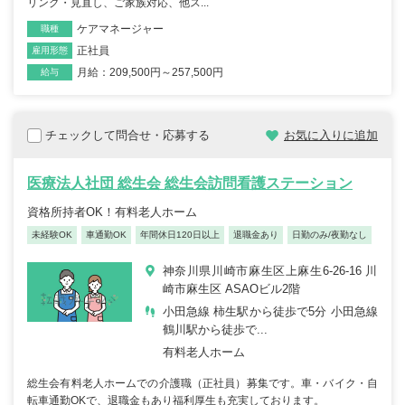
リング・見直し、ご家族対応、他ス...
ケアマネージャー
職種
正社員
雇用形態
月給：209,500円～257,500円
給与
チェックして問合せ・応募する
お気に入りに追加
医療法人社団 総生会 総生会訪問看護ステーション
資格所持者OK！有料老人ホーム
未経験OK
車通勤OK
年間休日120日以上
退職金あり
日勤のみ/夜勤なし
神奈川県川崎市麻生区上麻生6-26-16 川
崎市麻生区 ASAOビル2階
小田急線 柿生駅から徒歩で5分 小田急線
鶴川駅から徒歩で...
有料老人ホーム
総生会有料老人ホームでの介護職（正社員）募集です。車・バイク・自
転車通勤OKで、退職金もあり福利厚生も充実しております。