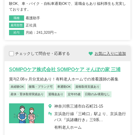
験OK、車・バイク・自転車通勤OKで、退職金もあり福利厚生も充実し
ております。
看護助手
職種
正社員
雇用形態
月給：241,320円～
給与
チェックして問合せ・応募する
お気に入りに追加
SOMPOケア株式会社 SOMPOケア そんぽの家 三浦
賞与2.08ヶ月分支給あり！有料老人ホームでの准看護師の募集
未経験OK
復職・ブランク可
車通勤OK
資格取得支援あり
産休・育休取得実績あり
退職金あり
定年65歳
日勤のみ/夜勤なし
神奈川県三浦市白石町21-15
京浜急行線「三崎口」駅より、京浜急行
バス『浜諸磯行き』三9系...
有料老人ホーム