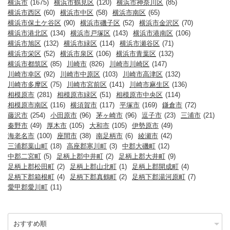
横浜市
(1675)
横浜市鶴見区
(120)
横浜市神奈川区
(85)
横浜市西区
(60)
横浜市中区
(58)
横浜市南区
(65)
横浜市保土ケ谷区
(90)
横浜市磯子区
(52)
横浜市金沢区
(70)
横浜市港北区
(134)
横浜市戸塚区
(143)
横浜市港南区
(106)
横浜市旭区
(132)
横浜市緑区
(114)
横浜市瀬谷区
(71)
横浜市栄区
(52)
横浜市泉区
(106)
横浜市青葉区
(132)
横浜市都筑区
(85)
川崎市
(826)
川崎市川崎区
(147)
川崎市幸区
(92)
川崎市中原区
(103)
川崎市高津区
(132)
川崎市多摩区
(75)
川崎市宮前区
(141)
川崎市麻生区
(136)
相模原市
(281)
相模原市緑区
(51)
相模原市中央区
(114)
相模原市南区
(116)
横須賀市
(117)
平塚市
(169)
鎌倉市
(72)
藤沢市
(254)
小田原市
(96)
茅ヶ崎市
(96)
逗子市
(23)
三浦市
(21)
秦野市
(49)
厚木市
(105)
大和市
(105)
伊勢原市
(49)
海老名市
(100)
座間市
(38)
南足柄市
(6)
綾瀬市
(42)
三浦郡葉山町
(18)
高座郡寒川町
(3)
中郡大磯町
(12)
中郡二宮町
(5)
足柄上郡中井町
(2)
足柄上郡大井町
(9)
足柄上郡松田町
(2)
足柄上郡山北町
(1)
足柄上郡開成町
(4)
足柄下郡箱根町
(4)
足柄下郡真鶴町
(2)
足柄下郡湯河原町
(7)
愛甲郡愛川町
(11)