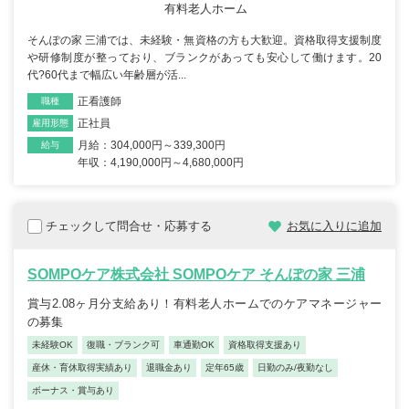
有料老人ホーム
そんぽの家 三浦では、未経験・無資格の方も大歓迎。資格取得支援制度
や研修制度が整っており、ブランクがあっても安心して働けます。20
代?60代まで幅広い年齢層が活...
正看護師
職種
正社員
雇用形態
月給：304,000円～339,300円
給与
年収：4,190,000円～4,680,000円
チェックして問合せ・応募する
お気に入りに追加
SOMPOケア株式会社 SOMPOケア そんぽの家 三浦
賞与2.08ヶ月分支給あり！有料老人ホームでのケアマネージャー
の募集
未経験OK
復職・ブランク可
車通勤OK
資格取得支援あり
産休・育休取得実績あり
退職金あり
定年65歳
日勤のみ/夜勤なし
ボーナス・賞与あり