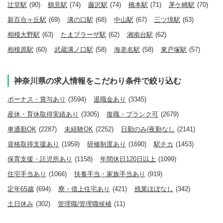
辻堂駅
(90)
鶴見駅
(74)
藤沢駅
(74)
橋本駅
(71)
茅ケ崎駅
(70)
新百合ヶ丘駅
(69)
溝の口駅
(68)
中山駅
(67)
三ツ境駅
(63)
相模大野駅
(63)
たまプラーザ駅
(62)
湘南台駅
(62)
相模原駅
(60)
武蔵溝ノ口駅
(58)
海老名駅
(58)
東戸塚駅
(57)
神奈川県の求人情報をこだわり条件で絞り込む
ボーナス・賞与あり
(3594)
退職金あり
(3345)
産休・育休取得実績あり
(3305)
復職・ブランク可
(2679)
車通勤OK
(2287)
未経験OK
(2252)
日勤のみ/夜勤なし
(2141)
資格取得支援あり
(1959)
研修制度あり
(1690)
駅チカ
(1453)
保育支援・託児所あり
(1158)
年間休日120日以上
(1099)
住宅手当あり
(1066)
扶養手当・家族手当あり
(919)
定年65歳
(694)
寮・借上住宅あり
(421)
残業ほぼなし
(342)
土日休み
(302)
管理職/管理職候補
(11)