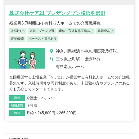
株式会社ケア21 プレザンメゾン横浜羽沢町
残業月5.7時間以内 有料老人ホームでの介護職募集
未経験OK
復職・ブランク可
産休・育休取得実績あり
退職金あり
定年65歳
ボーナス・賞与あり
神奈川県横浜市神奈川区羽沢町7-1
三ッ沢上町駅 徒歩15分
有料老人ホーム
全国展開する上場企業「ケア21」が運営する有料老人ホームでの介護職
募集です。入社時研修や同行制度があり、未経験の方やブランクのある
方も安心してスタートできます。...
介護士・ヘルパー
職種
正社員
雇用形態
月給：245,800円～265,800円
給与