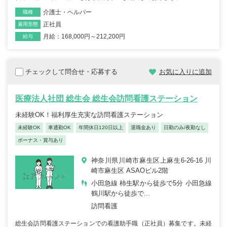
介護士・ヘルパー
職種
正社員
雇用形態
月給：168,000円～212,200円
給与
チェックして問合せ・応募する
お気に入りに追加
医療法人社団 総生会 総生会訪問看護ステーション
未経験OK！福利厚生充実な訪問看護ステーション
未経験OK
車通勤OK
年間休日120日以上
退職金あり
日勤のみ/夜勤なし
ボーナス・賞与あり
神奈川県川崎市麻生区上麻生6-26-16 川
崎市麻生区 ASAOビル2階
小田急線 柿生駅から徒歩で5分 小田急線
鶴川駅から徒歩で...
訪問看護
総生会訪問看護ステーションでの看護助手職（正社員）募集です。未経