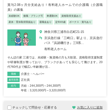
賞与2.08ヶ月分支給あり！有料老人ホームでの介護職（介護職
員）の募集
未経験OK
復職・ブランク可
車通勤OK
資格取得支援あり
産休・育休取得実績あり
退職金あり
定年65歳
ボーナス・賞与あり
神奈川県三浦市白石町21-15
京浜急行線「三崎口」駅より、京浜急行
バス『浜諸磯行き』三9系...
有料老人ホーム
そんぽの家 三浦では、未経験・無資格の方も大歓迎。資格取得支援制度
や研修制度が整っており、ブランクがあっても安心して働けます。20
代?60代まで幅広い年齢層が活...
介護士・ヘルパー
職種
正社員
雇用形態
月給：244,300円～244,300円
給与
年収：3,320,000円～3,320,000円
チェックして問合せ・応募する
お気に入りに追加