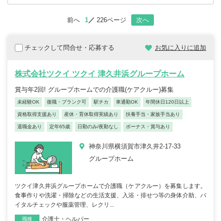
前へ
1
226ページ
次へ
チェックして問合せ・応募する
お気に入りに追加
株式会社ツクイ ツクイ 津久井浜グループホーム
賞与年2回! グループホームでの介護職(ケアクルー)募集
未経験OK
復職・ブランク可
駅チカ
車通勤OK
年間休日120日以上
資格取得支援あり
産休・育休取得実績あり
扶養手当・家族手当あり
退職金あり
定年65歳
日勤のみ/夜勤なし
ボーナス・賞与あり
神奈川県横須賀市津久井2-17-33
グループホーム
ツクイ津久井浜グループホームで介護職（ケアクルー）を募集します。
食事作りや洗濯・掃除などの生活支援、入浴・排せつ等の身体介助、バ
イタルチェックや服薬管理、レクリ...
介護士・ヘルパー
職種