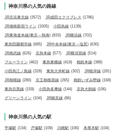
神奈川県の人気の路線
JR京浜東北線
(3572)
JR成田エクスプレス
(1786)
JR湘南新宿ライン
(1505)
小田急線
(1139)
JR東海道本線(東京～熱海)
(833)
JR横浜線
(702)
東急田園都市線
(685)
JR中央本線(東京～塩尻)
(630)
JR南武線
(626)
京急本線
(577)
JR横須賀線
(514)
ブルーライン
(462)
東急東横線
(419)
相鉄本線
(388)
小田急江ノ島線
(328)
東急大井町線
(302)
JR根岸線
(281)
JR相模線
(280)
京王相模原線
(265)
相鉄いずみ野線
(168)
東急目黒線
(159)
小田急多摩線
(144)
京急大師線
(106)
グリーンライン
(104)
JR鶴見線
(86)
神奈川県の人気の駅
平塚駅
(134)
戸塚駅
(109)
川崎駅
(106)
本厚木駅
(104)