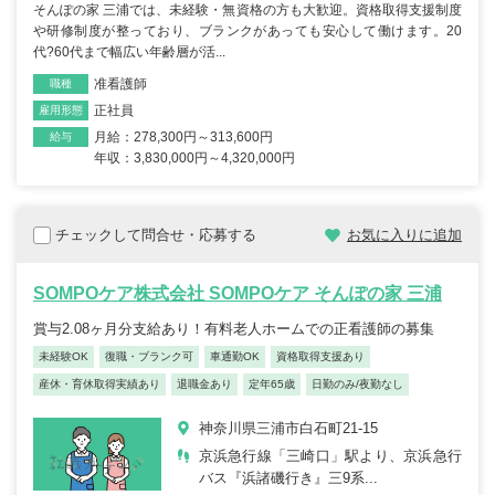
そんぽの家 三浦では、未経験・無資格の方も大歓迎。資格取得支援制度
や研修制度が整っており、ブランクがあっても安心して働けます。20
代?60代まで幅広い年齢層が活...
准看護師
職種
正社員
雇用形態
月給：278,300円～313,600円
給与
年収：3,830,000円～4,320,000円
チェックして問合せ・応募する
お気に入りに追加
SOMPOケア株式会社 SOMPOケア そんぽの家 三浦
賞与2.08ヶ月分支給あり！有料老人ホームでの正看護師の募集
未経験OK
復職・ブランク可
車通勤OK
資格取得支援あり
産休・育休取得実績あり
退職金あり
定年65歳
日勤のみ/夜勤なし
神奈川県三浦市白石町21-15
京浜急行線「三崎口」駅より、京浜急行
バス『浜諸磯行き』三9系...