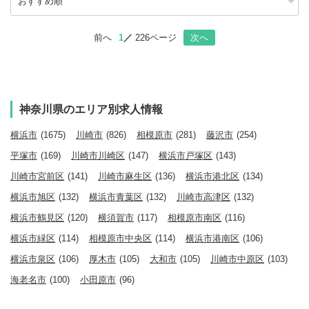
前へ
1
226ページ
次へ
神奈川県のエリア別求人情報
横浜市
(1675)
川崎市
(826)
相模原市
(281)
藤沢市
(254)
平塚市
(169)
川崎市川崎区
(147)
横浜市戸塚区
(143)
川崎市宮前区
(141)
川崎市麻生区
(136)
横浜市港北区
(134)
横浜市旭区
(132)
横浜市青葉区
(132)
川崎市高津区
(132)
横浜市鶴見区
(120)
横須賀市
(117)
相模原市南区
(116)
横浜市緑区
(114)
相模原市中央区
(114)
横浜市港南区
(106)
横浜市泉区
(106)
厚木市
(105)
大和市
(105)
川崎市中原区
(103)
海老名市
(100)
小田原市
(96)