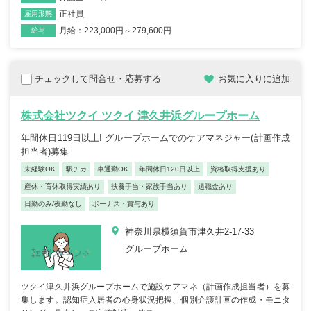
正社員
雇用形態
月給：223,000円～279,600円
給与
チェックして問合せ・応募する
お気に入りに追加
株式会社ツクイ ツクイ 津久井浜グループホーム
年間休日119日以上! グループホームでのケアマネジャー(計画作成
担当者)募集
未経験OK
駅チカ
車通勤OK
年間休日120日以上
資格取得支援あり
産休・育休取得実績あり
扶養手当・家族手当あり
退職金あり
日勤のみ/夜勤なし
ボーナス・賞与あり
神奈川県横須賀市津久井2-17-33
グループホーム
ツクイ津久井浜グループホームで施設ケアマネ（計画作成担当者）を募
集します。認知症入居者の心身状況把握、個別介護計画の作成・モニタ