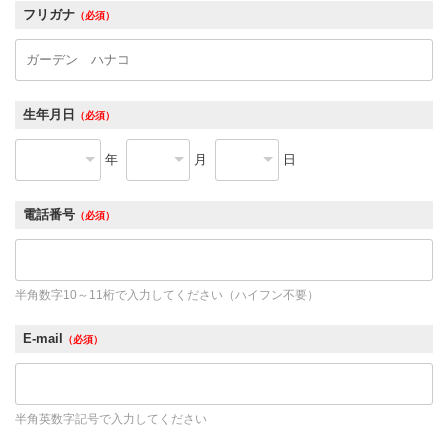
フリガナ
（必須）
生年月日
（必須）
年
月
日
電話番号
（必須）
半角数字10～11桁で入力してください（ハイフン不要）
E-mail
（必須）
半角英数字記号で入力してください