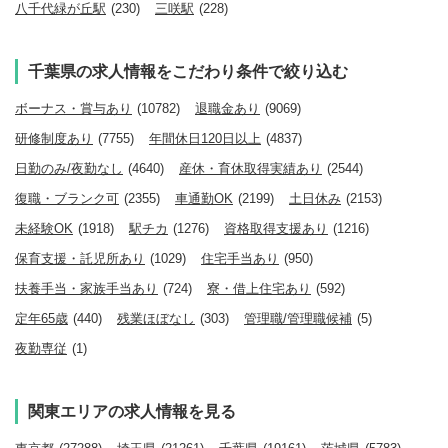
八千代緑が丘駅
(230)
三咲駅
(228)
千葉県の求人情報をこだわり条件で絞り込む
ボーナス・賞与あり
(10782)
退職金あり
(9069)
研修制度あり
(7755)
年間休日120日以上
(4837)
日勤のみ/夜勤なし
(4640)
産休・育休取得実績あり
(2544)
復職・ブランク可
(2355)
車通勤OK
(2199)
土日休み
(2153)
未経験OK
(1918)
駅チカ
(1276)
資格取得支援あり
(1216)
保育支援・託児所あり
(1029)
住宅手当あり
(950)
扶養手当・家族手当あり
(724)
寮・借上住宅あり
(592)
定年65歳
(440)
残業ほぼなし
(303)
管理職/管理職候補
(5)
夜勤専従
(1)
関東エリアの求人情報を見る