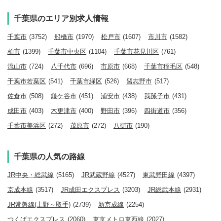
千葉県のエリア別求人情報
千葉市
(3752)
船橋市
(1970)
松戸市
(1607)
市川市
(1582)
柏市
(1399)
千葉市中央区
(1104)
千葉市花見川区
(761)
流山市
(724)
八千代市
(696)
市原市
(668)
千葉市稲毛区
(548)
千葉市若葉区
(541)
千葉市緑区
(526)
習志野市
(517)
佐倉市
(508)
鎌ケ谷市
(451)
浦安市
(438)
我孫子市
(431)
成田市
(403)
木更津市
(400)
野田市
(396)
四街道市
(356)
千葉市美浜区
(272)
茂原市
(272)
八街市
(190)
千葉県の人気の路線
JR中央・総武線
(5165)
JR武蔵野線
(4527)
東武野田線
(4397)
京成本線
(3517)
JR成田エクスプレス
(3203)
JR総武本線
(2931)
JR常磐線(上野～取手)
(2739)
新京成線
(2254)
つくばエクスプレス
(2060)
東京メトロ東西線
(2027)