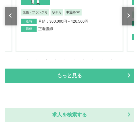
...
復職・ブランク可
駅チカ
車通勤OK
未
月給：300,000円～426,500円
給与
正看護師
職種
もっと見る
求人を検索する