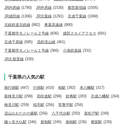
JR内房線
(1780)
JR外房線
(1530)
都営新宿線
(1505)
JR成田線
(1306)
JR京葉線
(1291)
京成千葉線
(1068)
北総鉄道北総線
(982)
東葉高速線
(900)
千葉都市モノレール２号線
(836)
成田スカイアクセス
(691)
京成千原線
(585)
流鉄流山線
(461)
千葉都市モノレール１号線
(366)
小湊鉄道線
(331)
JR久留里線
(330)
千葉県の人気の駅
南行徳駅
(447)
行徳駅
(410)
柏駅
(392)
本八幡駅
(317)
新検見川駅
(299)
四街道駅
(299)
妙典駅
(283)
京成八幡駅
(264)
検見川駅
(259)
稲毛駅
(256)
常盤平駅
(256)
流山おおたかの森駅
(256)
八千代台駅
(250)
新松戸駅
(249)
鎌ヶ谷大仏駅
(246)
新柏駅
(245)
南柏駅
(236)
都賀駅
(230)