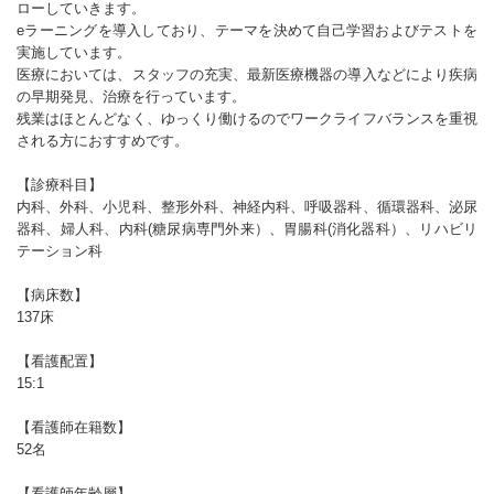
ローしていきます。
eラーニングを導入しており、テーマを決めて自己学習およびテストを
実施しています。
医療においては、スタッフの充実、最新医療機器の導入などにより疾病
の早期発見、治療を行っています。
残業はほとんどなく、ゆっくり働けるのでワークライフバランスを重視
される方におすすめです。
【診療科目】
内科、外科、小児科、整形外科、神経内科、呼吸器科、循環器科、泌尿
器科、婦人科、内科(糖尿病専門外来）、胃腸科(消化器科）、リハビリ
テーション科
【病床数】
137床
【看護配置】
15:1
【看護師在籍数】
52名
【看護師年齢層】