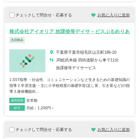
チェックして問合せ・応募する
お気に入りに追加
株式会社アイオリア 放課後等デイサ－ビスぷるめりあ
土日休み
千葉県千葉市稲毛区山王町186-10
JR総武本線 四街道駅から車で11分
放課後等デイサービス
1.SST指導 ・社会性、コミュニケーションなど生きるための基礎知識の
指導 2.学習支援 ・主に小学校程度の基礎学習(足し算、引き算など)の指
導 3.身体機能向...
非常勤
雇用形態
職種
月給：1,200円～
給与
チェックして問合せ・応募する
お気に入りに追加