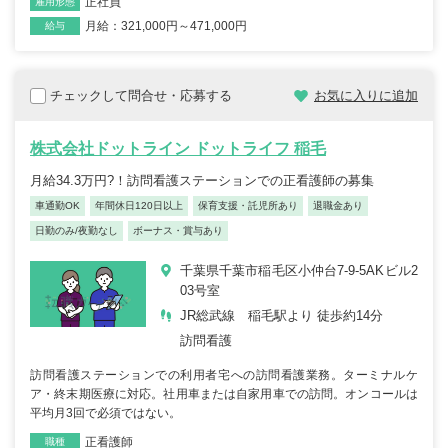
正社員
雇用形態
月給：321,000円～471,000円
給与
チェックして問合せ・応募する
お気に入りに追加
株式会社ドットライン ドットライフ 稲毛
月給34.3万円?！訪問看護ステーションでの正看護師の募集
車通勤OK
年間休日120日以上
保育支援・託児所あり
退職金あり
日勤のみ/夜勤なし
ボーナス・賞与あり
千葉県千葉市稲毛区小仲台7-9-5AKビル2
03号室
JR総武線 稲毛駅より 徒歩約14分
訪問看護
訪問看護ステーションでの利用者宅への訪問看護業務。ターミナルケ
ア・終末期医療に対応。社用車または自家用車での訪問。オンコールは
平均月3回で必須ではない。
正看護師
職種