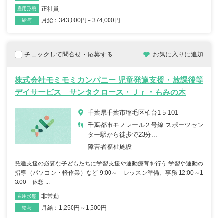
正社員
雇用形態
月給：343,000円～374,000円
給与
チェックして問合せ・応募する
お気に入りに追加
株式会社モミモミカンパニー 児童発達支援・放課後等
デイサービス サンタクロース・Ｊｒ・もみの木
千葉県千葉市稲毛区柏台1-5-101
千葉都市モノレール２号線 スポーツセン
ター駅から徒歩で23分...
障害者福祉施設
発達支援の必要な子どもたちに学習支援や運動療育を行う 学習や運動の
指導（パソコン・軽作業）など 9:00～ レッスン準備、事務 12:00～1
3:00 休憩 ...
非常勤
雇用形態
職種
月給：1,250円～1,500円
給与