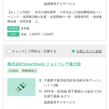
放課後等デイサービス
【おしごと内容】 ・幼児の個別療育 ・小学生以上の認知機能強化トレ
ーニング ・放課後活動の支援 ・送迎業務の一部 ・保護者対応 ・地域連
携会議 ・訪問支援 ・上...
非常勤
雇用形態
職種
月給：1,450円～1,550円
給与
チェックして問合せ・応募する
お気に入りに追加
株式会社SmartStudy ジョイーレ千葉大前
土日休み
研修制度あり
千葉県千葉市稲毛区弥生町4-36アーバン
ハイツ1階
JR中央・総武線 西千葉駅から徒歩で1分
京成千葉線 みどり...
放課後等デイサービス