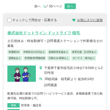
前へ
1
55ページ
次へ
チェックして問合せ・応募する
お気に入りに追加
株式会社ドットライン ドットライフ 稲毛
土日祝休み・時短勤務可！訪問看護ステーションで作業療法士の
募集
車通勤OK
年間休日120日以上
資格取得支援あり
保育支援・託児所あり
退職金あり
管理職/管理職候補
日勤のみ/夜勤なし
ボーナス・賞与あり
千葉県千葉市稲毛区小仲台7-9-5AKビル2
03号室
JR総武線 稲毛駅より 徒歩約14分
訪問看護
配属先近隣の家庭での訪問リハビリサービス提供。多職種連携で安心勤
務可能。時短勤務も可。
管理者・施設長
職種