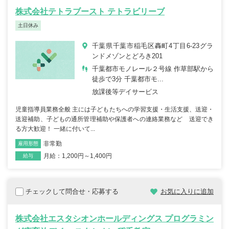
株式会社テトラブースト テトラビリーブ
土日休み
千葉県千葉市稲毛区轟町4丁目6-23グラ
ンドメゾンとどろき201
千葉都市モノレール２号線 作草部駅から
徒歩で3分 千葉都市モ...
放課後等デイサービス
児童指導員業務全般 主には子どもたちへの学習支援・生活支援、送迎・
送迎補助、子どもの通所管理補助や保護者への連絡業務など 送迎でき
る方大歓迎！ 一緒に付いて...
非常勤
雇用形態
職種
月給：1,200円～1,400円
給与
チェックして問合せ・応募する
お気に入りに追加
株式会社エスタシオンホールディングス プログラミン