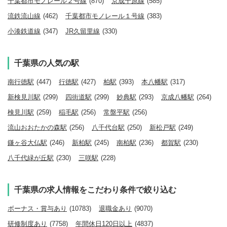
千葉都市モノレール２号線
(870)
京成千原線
(585)
流鉄流山線
(462)
千葉都市モノレール１号線
(383)
小湊鉄道線
(347)
JR久留里線
(330)
千葉県の人気の駅
南行徳駅
(447)
行徳駅
(427)
柏駅
(393)
本八幡駅
(317)
新検見川駅
(299)
四街道駅
(299)
妙典駅
(293)
京成八幡駅
(264)
検見川駅
(259)
稲毛駅
(256)
常盤平駅
(256)
流山おおたかの森駅
(256)
八千代台駅
(250)
新松戸駅
(249)
鎌ヶ谷大仏駅
(246)
新柏駅
(245)
南柏駅
(236)
都賀駅
(230)
八千代緑が丘駅
(230)
三咲駅
(228)
千葉県の求人情報をこだわり条件で絞り込む
ボーナス・賞与あり
(10783)
退職金あり
(9070)
研修制度あり
(7758)
年間休日120日以上
(4837)