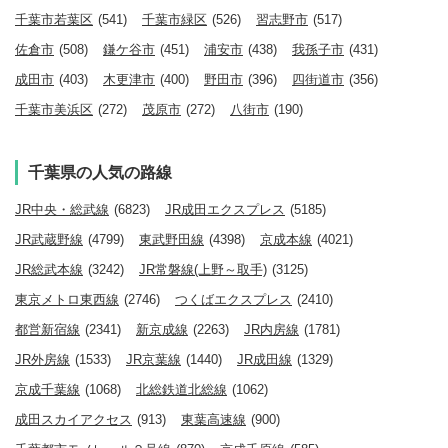
千葉市若葉区
(541)
千葉市緑区
(526)
習志野市
(517)
佐倉市
(508)
鎌ケ谷市
(451)
浦安市
(438)
我孫子市
(431)
成田市
(403)
木更津市
(400)
野田市
(396)
四街道市
(356)
千葉市美浜区
(272)
茂原市
(272)
八街市
(190)
千葉県の人気の路線
JR中央・総武線
(6823)
JR成田エクスプレス
(5185)
JR武蔵野線
(4799)
東武野田線
(4398)
京成本線
(4021)
JR総武本線
(3242)
JR常磐線(上野～取手)
(3125)
東京メトロ東西線
(2746)
つくばエクスプレス
(2410)
都営新宿線
(2341)
新京成線
(2263)
JR内房線
(1781)
JR外房線
(1533)
JR京葉線
(1440)
JR成田線
(1329)
京成千葉線
(1068)
北総鉄道北総線
(1062)
成田スカイアクセス
(913)
東葉高速線
(900)