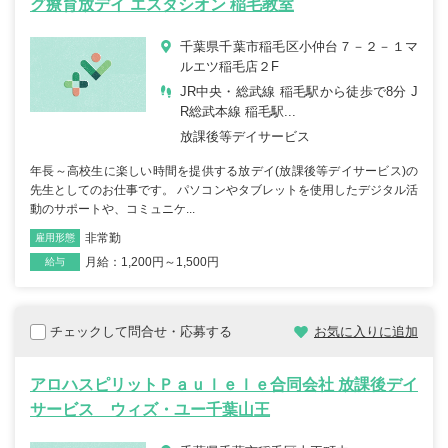
グ療育放デイ エスタシオン 稲毛教室
千葉県千葉市稲毛区小仲台７－２－１マ
ルエツ稲毛店２F
JR中央・総武線 稲毛駅から徒歩で8分 J
R総武本線 稲毛駅...
放課後等デイサービス
年長～高校生に楽しい時間を提供する放デイ(放課後等デイサービス)の
先生としてのお仕事です。 パソコンやタブレットを使用したデジタル活
動のサポートや、コミュニケ...
非常勤
雇用形態
職種
月給：1,200円～1,500円
給与
チェックして問合せ・応募する
お気に入りに追加
アロハスピリットＰａｕｌｅｌｅ合同会社 放課後デイ
サービス ウィズ・ユー千葉山王