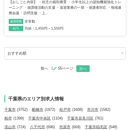
【おしごと内容】 ・幼児の個別療育 ・小学生以上の認知機能強化トレ
ーニング ・放課後活動の支援 ・送迎業務の一部 ・保護者対応 ・地域連
携会議 ・訪問支援 ・上...
非常勤
雇用形態
職種
月給：1,450円～1,550円
給与
前へ
1
55ページ
次へ
千葉県のエリア別求人情報
千葉市
(3752)
船橋市
(1972)
松戸市
(1608)
市川市
(1582)
柏市
(1399)
千葉市中央区
(1104)
千葉市花見川区
(761)
流山市
(724)
八千代市
(696)
市原市
(669)
千葉市稲毛区
(548)