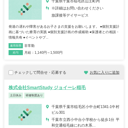
千葉県千葉市稲毛区山王町内
※詳細はお問い合わせください
放課後等デイサービス
発達の遅れや障害があるお子さまの支援をお願いします。 ●個別支援計
画に基づいた療育の実践 ●個別支援計画の作成補助 ●保護者との相談・
情報共有 ●イベントやプ...
非常勤
雇用形態
職種
月給：1,140円～1,500円
給与
チェックして問合せ・応募する
お気に入りに追加
株式会社SmartStudy ジョイーレ稲毛
土日休み
研修制度あり
千葉県千葉市稲毛区小中台町1341‐1中村
ビル301
千葉市立西小中台小学校から徒歩1分 平
和交通稲毛線にれの木系...