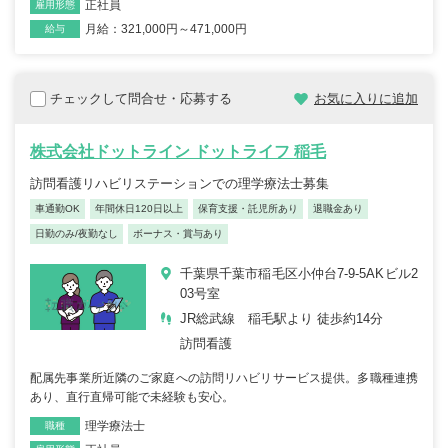
正社員
雇用形態
月給：321,000円～471,000円
給与
チェックして問合せ・応募する
お気に入りに追加
株式会社ドットライン ドットライフ 稲毛
訪問看護リハビリステーションでの理学療法士募集
車通勤OK
年間休日120日以上
保育支援・託児所あり
退職金あり
日勤のみ/夜勤なし
ボーナス・賞与あり
千葉県千葉市稲毛区小仲台7-9-5AKビル2
03号室
JR総武線 稲毛駅より 徒歩約14分
訪問看護
配属先事業所近隣のご家庭への訪問リハビリサービス提供。多職種連携
あり、直行直帰可能で未経験も安心。
理学療法士
職種