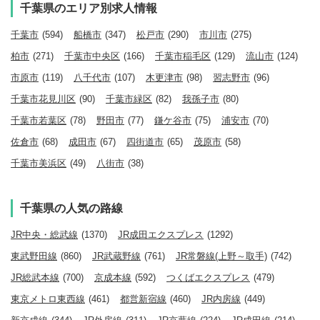
千葉県のエリア別求人情報
千葉市
(594)
船橋市
(347)
松戸市
(290)
市川市
(275)
柏市
(271)
千葉市中央区
(166)
千葉市稲毛区
(129)
流山市
(124)
市原市
(119)
八千代市
(107)
木更津市
(98)
習志野市
(96)
千葉市花見川区
(90)
千葉市緑区
(82)
我孫子市
(80)
千葉市若葉区
(78)
野田市
(77)
鎌ケ谷市
(75)
浦安市
(70)
佐倉市
(68)
成田市
(67)
四街道市
(65)
茂原市
(58)
千葉市美浜区
(49)
八街市
(38)
千葉県の人気の路線
JR中央・総武線
(1370)
JR成田エクスプレス
(1292)
東武野田線
(860)
JR武蔵野線
(761)
JR常磐線(上野～取手)
(742)
JR総武本線
(700)
京成本線
(592)
つくばエクスプレス
(479)
東京メトロ東西線
(461)
都営新宿線
(460)
JR内房線
(449)