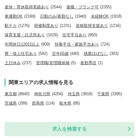
産休・育休取得実績あり
(2544)
復職・ブランク可
(2355)
車通勤OK
(2199)
日勤のみ/夜勤なし
(1940)
未経験OK
(1918)
駅チカ
(1276)
研修制度あり
(1231)
資格取得支援あり
(1216)
保育支援・託児所あり
(1029)
住宅手当あり
(950)
年間休日120日以上
(909)
扶養手当・家族手当あり
(724)
寮・借上住宅あり
(592)
定年65歳
(440)
残業ほぼなし
(303)
土日休み
(237)
管理職/管理職候補
(5)
夜勤専従
(1)
関東エリアの求人情報を見る
東京都
(8940)
神奈川県
(4204)
埼玉県
(3818)
千葉県
(3395)
茨城県
(289)
群馬県
(114)
栃木県
(88)
求人を検索する