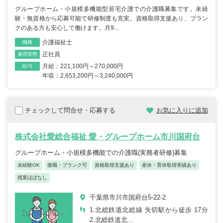
グループホーム・小規模多機能型居宅介護での介護職募集です。未経
験・無資格から応募可能で研修制度も充実。資格取得支援あり、ブラン
クのある方も安心して働けます。月9...
介護福祉士
職種
正社員
雇用形態
月給：221,100円～270,000円
給与
年収：2,653,200円～3,240,000円
チェックして問合せ・応募する
お気に入りに追加
株式会社愛総合福祉 愛・グループホーム市川国府台
グループホーム・小規模多機能での介護職(実務者研修)募集
未経験OK
復職・ブランク可
資格取得支援あり
産休・育休取得実績あり
残業ほぼなし
千葉県市川市国府台5-22-2
1.北総鉄道北総線 矢切駅から徒歩 17分
2.北総鉄道北...