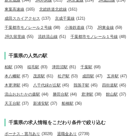
新京成線
(344)
JR外房線
(311)
JR京葉線
(224)
JR成田線
(214)
東葉高速線
(165)
北総鉄道北総線
(161)
成田スカイアクセス
(137)
京成千葉線
(121)
千葉都市モノレール２号線
(98)
小湊鉄道線
(72)
JR東金線
(59)
JR久留里線
(55)
流鉄流山線
(51)
千葉都市モノレール１号線
(48)
千葉県の人気の駅
柏駅
(109)
稲毛駅
(83)
津田沼駅
(81)
千葉駅
(68)
本八幡駅
(67)
茂原駅
(61)
松戸駅
(53)
成田駅
(47)
五井駅
(47)
木更津駅
(45)
八千代緑が丘駅
(45)
我孫子駅
(45)
四街道駅
(45)
流山おおたかの森駅
(44)
勝田台駅
(44)
君津駅
(38)
館山駅
(37)
天王台駅
(37)
新浦安駅
(37)
船橋駅
(36)
千葉県の求人情報をこだわり条件で絞り込む
ボーナス・賞与あり
(3028)
退職金あり
(2739)