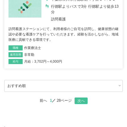
行徳駅よりバスで3分 行徳駅より徒歩13
分
訪問看護
訪問看護ステーションにて、利用者様のご自宅を訪問し、健康状態の確
認や必要な看護ケアを行っていただきます。経験を活かしながら、地域
医療に貢献できる環境です。
作業療法士
職種
非常勤
雇用形態
月給：3,702円～4,000円
給与
前へ
1
28ページ
次へ