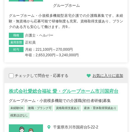
グループホーム
グループホーム・小規模多機能型居宅介護での介護職募集です。未経
験・無資格から応募可能で研修制度も充実。資格取得支援あり、ブラン
クのある方も安心して働けます。月9...
介護士・ヘルパー
職種
正社員
雇用形態
月給：221,100円～270,000円
給与
年収：2,653,200円～3,240,000円
チェックして問合せ・応募する
お気に入りに追加
株式会社愛総合福祉 愛・グループホーム市川国府台
グループホーム・小規模多機能での介護職(初任者研修)募集
未経験OK
復職・ブランク可
資格取得支援あり
産休・育休取得実績あり
残業ほぼなし
千葉県市川市国府台5-22-2