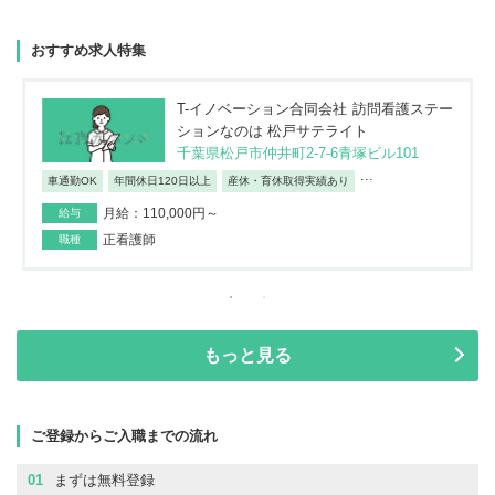
おすすめ求人特集
T-イノベーション合同会社 訪問看護ステー
ションなのは 松戸サテライト
千葉県松戸市仲井町2-7-6青塚ビル101
...
車通勤OK
年間休日120日以上
産休・育休取得実績あり
月給：110,000円～
給与
正看護師
職種
もっと見る
ご登録からご入職までの流れ
01
まずは無料登録