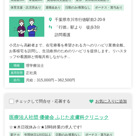
保育支援・託児所あり
退職金あり
日勤のみ/夜勤なし
ボーナス・賞与あり
千葉県市川市行徳駅前2-20-9
「行徳」駅より 徒歩3分
訪問看護
小児から高齢者まで、在宅療養を希望される方へのリハビリ業務全般。
お客様宅を訪問し、生活維持のためのリハビリを提供します。リハスタ
ッフや看護師と情報共有しながらチ...
理学療法士
職種
正社員
雇用形態
月給：315,000円～362,500円
給与
チェックして問合せ・応募する
お気に入りに追加
医療法人社団 優健会 ふじた皮膚科クリニック
☆★木日祝休み☆★18時終業の求人です!
駅チカ
年間休日120日以上
日勤のみ/夜勤なし
ボーナス・賞与あり