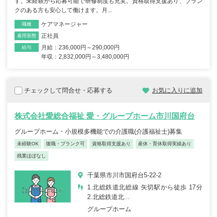
す。未経験から応募可能で研修制度も充実。資格取得支援あり、ブラン
クのある方も安心して働けます。月...
ケアマネージャー
職種
正社員
雇用形態
月給：236,000円～290,000円
給与
年収：2,832,000円～3,480,000円
チェックして問合せ・応募する
お気に入りに追加
株式会社愛総合福祉 愛・グループホーム市川国府台
グループホーム・小規模多機能での介護職(介護福祉士)募集
未経験OK
復職・ブランク可
資格取得支援あり
産休・育休取得実績あり
残業ほぼなし
千葉県市川市国府台5-22-2
1.北総鉄道北総線 矢切駅から徒歩 17分
2.北総鉄道北...
グループホーム