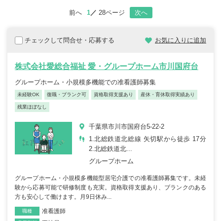
前へ
1
28ページ
次へ
チェックして問合せ・応募する
お気に入りに追加
株式会社愛総合福祉 愛・グループホーム市川国府台
グループホーム・小規模多機能での准看護師募集
未経験OK
復職・ブランク可
資格取得支援あり
産休・育休取得実績あり
残業ほぼなし
千葉県市川市国府台5-22-2
1.北総鉄道北総線 矢切駅から徒歩 17分
2.北総鉄道北...
グループホーム
グループホーム・小規模多機能型居宅介護での准看護師募集です。未経
験から応募可能で研修制度も充実。資格取得支援あり、ブランクのある
方も安心して働けます。月9日休み...
准看護師
職種