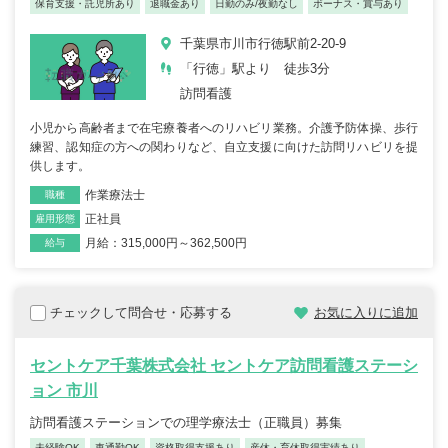
保育支援・託児所あり
退職金あり
日勤のみ/夜勤なし
ボーナス・賞与あり
千葉県市川市行徳駅前2-20-9
「行徳」駅より 徒歩3分
訪問看護
小児から高齢者まで在宅療養者へのリハビリ業務。介護予防体操、歩行
練習、認知症の方への関わりなど、自立支援に向けた訪問リハビリを提
供します。
作業療法士
職種
正社員
雇用形態
月給：315,000円～362,500円
給与
チェックして問合せ・応募する
お気に入りに追加
セントケア千葉株式会社 セントケア訪問看護ステーシ
ョン 市川
訪問看護ステーションでの理学療法士（正職員）募集
未経験OK
車通勤OK
資格取得支援あり
産休・育休取得実績あり