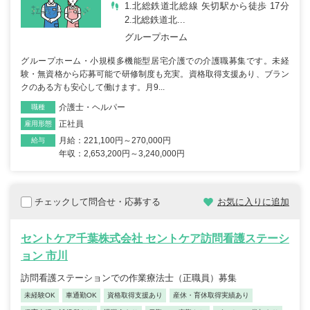
1.北総鉄道北総線 矢切駅から徒歩 17分
2.北総鉄道北...
グループホーム
グループホーム・小規模多機能型居宅介護での介護職募集です。未経
験・無資格から応募可能で研修制度も充実。資格取得支援あり、ブラン
クのある方も安心して働けます。月9...
介護士・ヘルパー
職種
正社員
雇用形態
月給：221,100円～270,000円
給与
年収：2,653,200円～3,240,000円
チェックして問合せ・応募する
お気に入りに追加
セントケア千葉株式会社 セントケア訪問看護ステーシ
ョン 市川
訪問看護ステーションでの作業療法士（正職員）募集
未経験OK
車通勤OK
資格取得支援あり
産休・育休取得実績あり