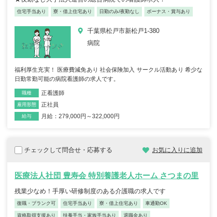
住宅手当あり
寮・借上住宅あり
日勤のみ/夜勤なし
ボーナス・賞与あり
千葉県松戸市新松戸1-380
病院
福利厚生充実！ 医療費減免あり 社会保険加入 サークル活動あり 希少な
日勤常勤可能の病院看護師の求人です。
正看護師
職種
正社員
雇用形態
月給：279,000円～322,000円
給与
チェックして問合せ・応募する
お気に入りに追加
医療法人社団 豊寿会 特別養護老人ホーム さつまの里
残業少なめ！手厚い研修制度のある介護職の求人です
復職・ブランク可
住宅手当あり
寮・借上住宅あり
車通勤OK
資格取得支援あり
扶養手当・家族手当あり
退職金あり