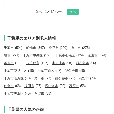
前へ
1
60ページ
次へ
千葉県のエリア別求人情報
千葉市
(594)
船橋市
(347)
松戸市
(290)
市川市
(275)
柏市
(271)
千葉市中央区
(166)
千葉市稲毛区
(129)
流山市
(124)
市原市
(119)
八千代市
(107)
木更津市
(98)
習志野市
(96)
千葉市花見川区
(90)
千葉市緑区
(82)
我孫子市
(80)
千葉市若葉区
(78)
野田市
(77)
鎌ケ谷市
(75)
浦安市
(70)
佐倉市
(68)
成田市
(67)
四街道市
(65)
茂原市
(58)
千葉市美浜区
(49)
八街市
(38)
千葉県の人気の路線