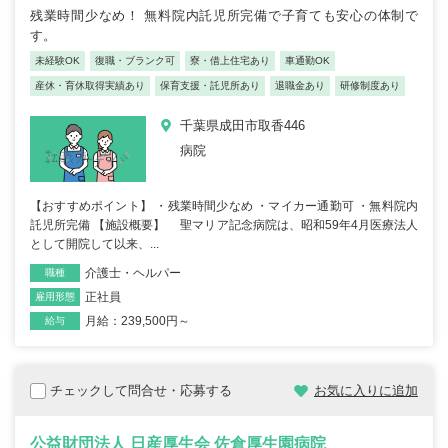
残業時間少なめ！ 無料院内託児所完備で子育ても安心の体制で
す。
未経験OK
復職・ブランク可
寮・借上住宅あり
車通勤OK
産休・育休取得実績あり
保育支援・託児所あり
退職金あり
研修制度あり
千葉県成田市取香446
病院
【おすすめポイント】 ・残業時間少なめ ・マイカー通勤可 ・無料院内
託児所完備 【施設概要】 聖マリア記念病院は、昭和59年4月医療法人
として開院して以来、...
介護士・ヘルパー
職種
正社員
雇用形態
月給：239,500円～
給与
チェックして問合せ・応募する
お気に入りに追加
公益財団法人 日産厚生会 佐倉厚生園病院