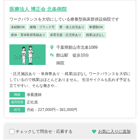
医療法人 博正会 北条病院
ワークバランスを大切にしている療養型病床群併設病院です
未経験OK
復職・ブランク可
寮・借上住宅あり
車通勤OK
産休・育休取得実績あり
保育支援・託児所あり
残業ほぼなし
千葉県館山市北条1089
館山駅 徒歩10分
病院
・託児施設あり ・単身寮あり ・残業ほぼなし ワークバランスを大切に
しているので残業はほとんどありません。 生活サイクルも乱れず予定も
立てやすい、そんな働きや...
准看護師
職種
正社員
雇用形態
月給：227,000円～361,000円
給与
チェックして問合せ・応募する
お気に入りに追加