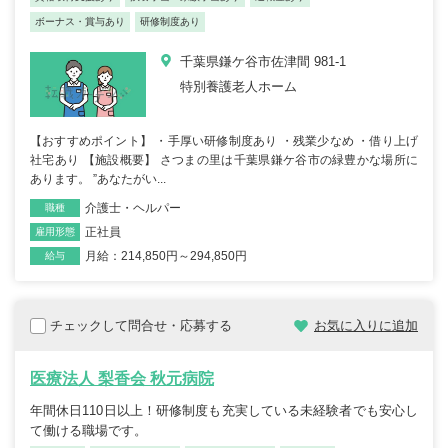
ボーナス・賞与あり
研修制度あり
千葉県鎌ケ谷市佐津間 981-1
特別養護老人ホーム
【おすすめポイント】 ・手厚い研修制度あり ・残業少なめ ・借り上げ
社宅あり 【施設概要】 さつまの里は千葉県鎌ケ谷市の緑豊かな場所に
あります。 ”あなたがい...
介護士・ヘルパー
職種
正社員
雇用形態
月給：214,850円～294,850円
給与
チェックして問合せ・応募する
お気に入りに追加
医療法人 梨香会 秋元病院
年間休日110日以上！研修制度も充実している未経験者でも安心し
て働ける職場です。