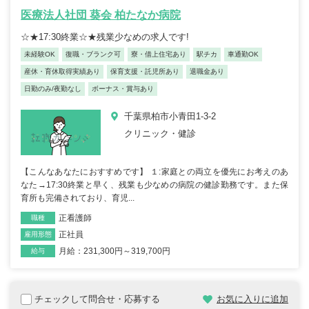
医療法人社団 葵会 柏たなか病院
☆★17:30終業☆★残業少なめの求人です!
未経験OK
復職・ブランク可
寮・借上住宅あり
駅チカ
車通勤OK
産休・育休取得実績あり
保育支援・託児所あり
退職金あり
日勤のみ/夜勤なし
ボーナス・賞与あり
千葉県柏市小青田1-3-2
クリニック・健診
【こんなあなたにおすすめです】 １:家庭との両立を優先にお考えのあ
なた→17:30終業と早く、残業も少なめの病院の健診勤務です。また保
育所も完備されており、育児...
正看護師
職種
正社員
雇用形態
月給：231,300円～319,700円
給与
チェックして問合せ・応募する
お気に入りに追加