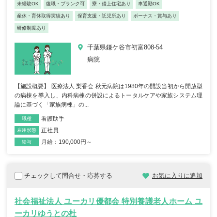
未経験OK
復職・ブランク可
寮・借上住宅あり
車通勤OK
産休・育休取得実績あり
保育支援・託児所あり
ボーナス・賞与あり
研修制度あり
千葉県鎌ケ谷市初富808-54
病院
【施設概要】 医療法人 梨香会 秋元病院は1980年の開設当初から開放型
の病棟を導入し、内科病棟の併設によるトータルケアや家族システム理
論に基づく「家族病棟」の...
看護助手
職種
正社員
雇用形態
月給：190,000円～
給与
チェックして問合せ・応募する
お気に入りに追加
社会福祉法人 ユーカリ優都会 特別養護老人ホーム ユ
ーカリゆうとの杜