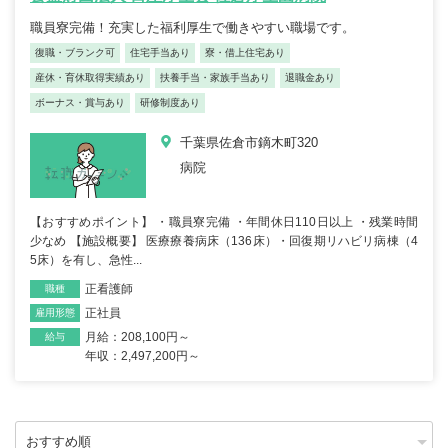
職員寮完備！充実した福利厚生で働きやすい職場です。
復職・ブランク可
住宅手当あり
寮・借上住宅あり
産休・育休取得実績あり
扶養手当・家族手当あり
退職金あり
ボーナス・賞与あり
研修制度あり
千葉県佐倉市鏑木町320
病院
【おすすめポイント】 ・職員寮完備 ・年間休日110日以上 ・残業時間
少なめ 【施設概要】 医療療養病床（136床）・回復期リハビリ病棟（4
5床）を有し、急性...
正看護師
職種
正社員
雇用形態
月給：208,100円～
給与
年収：2,497,200円～