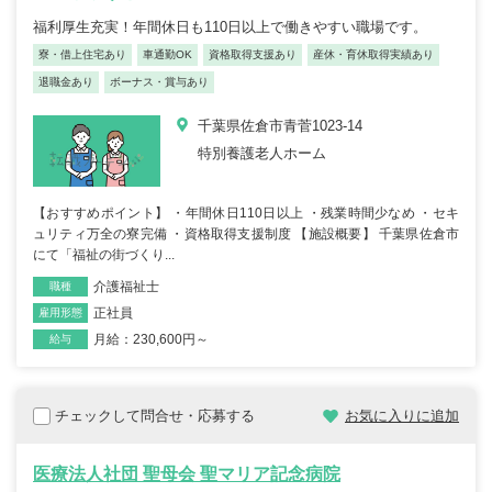
福利厚生充実！年間休日も110日以上で働きやすい職場です。
寮・借上住宅あり
車通勤OK
資格取得支援あり
産休・育休取得実績あり
退職金あり
ボーナス・賞与あり
千葉県佐倉市青菅1023-14
特別養護老人ホーム
【おすすめポイント】 ・年間休日110日以上 ・残業時間少なめ ・セキ
ュリティ万全の寮完備 ・資格取得支援制度 【施設概要】 千葉県佐倉市
にて「福祉の街づくり...
介護福祉士
職種
正社員
雇用形態
月給：230,600円～
給与
チェックして問合せ・応募する
お気に入りに追加
医療法人社団 聖母会 聖マリア記念病院