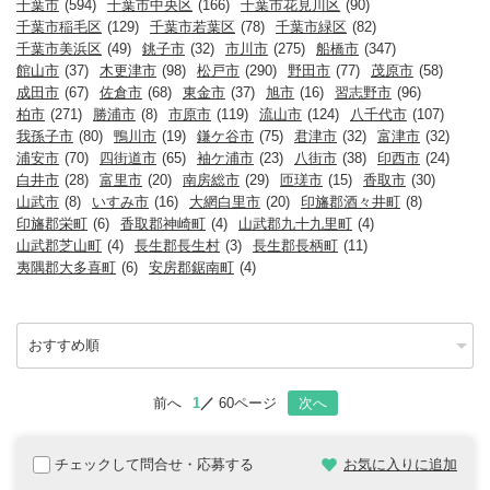
千葉市
(594)
千葉市中央区
(166)
千葉市花見川区
(90)
千葉市稲毛区
(129)
千葉市若葉区
(78)
千葉市緑区
(82)
千葉市美浜区
(49)
銚子市
(32)
市川市
(275)
船橋市
(347)
館山市
(37)
木更津市
(98)
松戸市
(290)
野田市
(77)
茂原市
(58)
成田市
(67)
佐倉市
(68)
東金市
(37)
旭市
(16)
習志野市
(96)
柏市
(271)
勝浦市
(8)
市原市
(119)
流山市
(124)
八千代市
(107)
我孫子市
(80)
鴨川市
(19)
鎌ケ谷市
(75)
君津市
(32)
富津市
(32)
浦安市
(70)
四街道市
(65)
袖ケ浦市
(23)
八街市
(38)
印西市
(24)
白井市
(28)
富里市
(20)
南房総市
(29)
匝瑳市
(15)
香取市
(30)
山武市
(8)
いすみ市
(16)
大網白里市
(20)
印旛郡酒々井町
(8)
印旛郡栄町
(6)
香取郡神崎町
(4)
山武郡九十九里町
(4)
山武郡芝山町
(4)
長生郡長生村
(3)
長生郡長柄町
(11)
夷隅郡大多喜町
(6)
安房郡鋸南町
(4)
前へ
1
60ページ
次へ
チェックして問合せ・応募する
お気に入りに追加