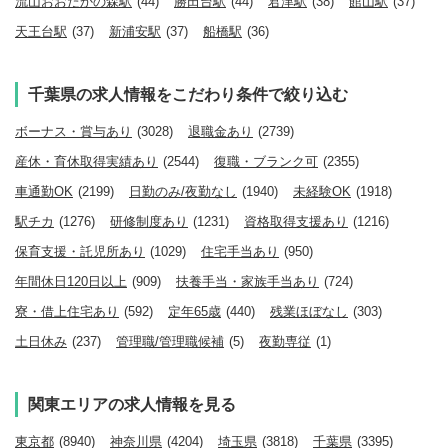
流山おおたかの森駅
(44)
勝田台駅
(44)
君津駅
(38)
館山駅
(37)
天王台駅
(37)
新浦安駅
(37)
船橋駅
(36)
千葉県の求人情報をこだわり条件で絞り込む
ボーナス・賞与あり
(3028)
退職金あり
(2739)
産休・育休取得実績あり
(2544)
復職・ブランク可
(2355)
車通勤OK
(2199)
日勤のみ/夜勤なし
(1940)
未経験OK
(1918)
駅チカ
(1276)
研修制度あり
(1231)
資格取得支援あり
(1216)
保育支援・託児所あり
(1029)
住宅手当あり
(950)
年間休日120日以上
(909)
扶養手当・家族手当あり
(724)
寮・借上住宅あり
(592)
定年65歳
(440)
残業ほぼなし
(303)
土日休み
(237)
管理職/管理職候補
(5)
夜勤専従
(1)
関東エリアの求人情報を見る
東京都
(8940)
神奈川県
(4204)
埼玉県
(3818)
千葉県
(3395)