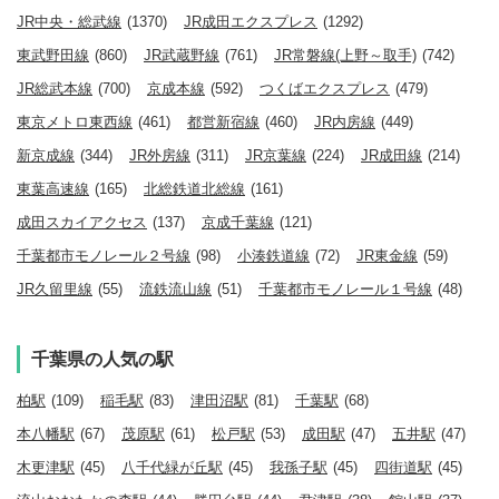
JR中央・総武線
(1370)
JR成田エクスプレス
(1292)
東武野田線
(860)
JR武蔵野線
(761)
JR常磐線(上野～取手)
(742)
JR総武本線
(700)
京成本線
(592)
つくばエクスプレス
(479)
東京メトロ東西線
(461)
都営新宿線
(460)
JR内房線
(449)
新京成線
(344)
JR外房線
(311)
JR京葉線
(224)
JR成田線
(214)
東葉高速線
(165)
北総鉄道北総線
(161)
成田スカイアクセス
(137)
京成千葉線
(121)
千葉都市モノレール２号線
(98)
小湊鉄道線
(72)
JR東金線
(59)
JR久留里線
(55)
流鉄流山線
(51)
千葉都市モノレール１号線
(48)
千葉県の人気の駅
柏駅
(109)
稲毛駅
(83)
津田沼駅
(81)
千葉駅
(68)
本八幡駅
(67)
茂原駅
(61)
松戸駅
(53)
成田駅
(47)
五井駅
(47)
木更津駅
(45)
八千代緑が丘駅
(45)
我孫子駅
(45)
四街道駅
(45)