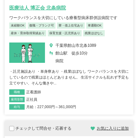
医療法人 博正会 北条病院
ワークバランスを大切にしている療養型病床群併設病院です
未経験OK
復職・ブランク可
寮・借上住宅あり
車通勤OK
産休・育休取得実績あり
保育支援・託児所あり
残業ほぼなし
千葉県館山市北条1089
館山駅 徒歩10分
病院
・託児施設あり ・単身寮あり ・残業ほぼなし ワークバランスを大切に
しているので残業はほとんどありません。 生活サイクルも乱れず予定も
立てやすい、そんな働きや...
正看護師
職種
正社員
雇用形態
月給：227,000円～361,000円
給与
チェックして問合せ・応募する
お気に入りに追加