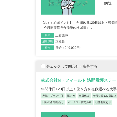
病院
【おすすめポイント】 ・年間休日120日以上 ・残業
「介護医療院 千年希望の杜 成田」...
正看護師
職種
正社員
雇用形態
月給：249,020円～
給与
チェックして問合せ・応募する
株式会社N・フィールド 訪問看護ステー
年間休日120日以上！働き方を複数選べる大
復職・ブランク可
駅チカ
土日休み
年間休日120日以上
日勤のみ/夜勤なし
ボーナス・賞与あり
研修制度あり