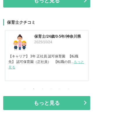
もっと見る
保育士クチコミ
保育士/45歳/20-25年/東京都
保育
2025/09/11
県
2025
【キャリア】 認可保
任保育士として職員指
【キャリア】22年 正社員 認可保育園2年 認定こ
見る
ども園 【転職先】保育園（認可...
もっと見る
もっと見る