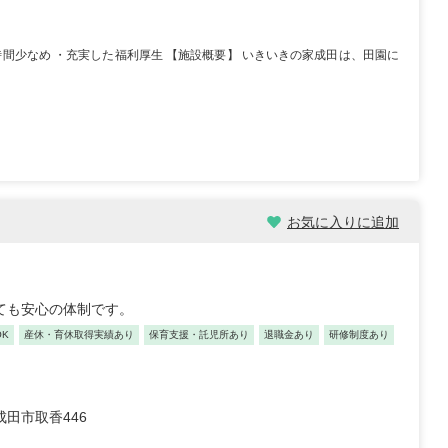
職員 大学病院 外科、救急外
【キャリア】 約5年 正社員 総合病院 病棟 約1年
院 ...
もっと見る
正社員 クリニック 外来 【...
もっと見る
時間少なめ ・充実した福利厚生 【施設概要】 いきいきの家成田は、田園に
お気に入りに追加
祉士/46歳/20-25年/神
初任者/51歳/0-5年/東京都
県
2025/10/23
/10/29
【キャリア】 約半年 派遣 デイサービス 【転
ても安心の体制です。
 正社員 放課後デイサービ
職先】 デイサービス 【転職の目的】 給...
もっと
養護老人ホー...
もっと見る
見る
K
産休・育休取得実績あり
保育支援・託児所あり
退職金あり
研修制度あり
成田市取香446