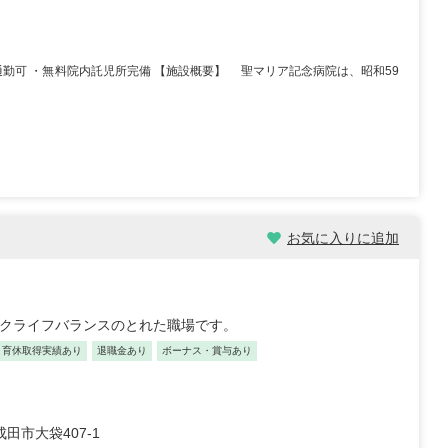
通勤可 ・無料院内託児所完備 【施設概要】 聖マリア記念病院は、昭和59
/30歳/6-10年/東京都
保育士/24歳/0-5年/神奈川県
11/04
2025/10/24
【キャリア】 3年 正社員 認可保育園 【転職
先】 認可保育園（正社員） 【転職の目...
もっと
員 認可保育園 6年 正社員
見る
お気に入りに追加
認可保育...
もっと見る
ークライフバランスのとれた職場です。
・育休取得実績あり
退職金あり
ボーナス・賞与あり
田市大袋407-1