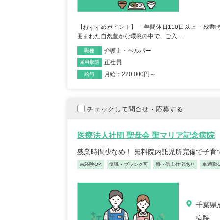
【キャリア】 約7年 正社員 総合病院 病棟 約6年
【キャリア】 4年 正
ブランク 約1年 パート デイサー...
もっと見る
来/病棟 4年 正職員 総合病
【おすすめポイント】 ・年間休日110日以上 ・残業
囲まれた自然豊かな環境の中で、ご入...
介護士・ヘルパー
職種
正社員
雇用形態
月給：220,000円～
給与
チェックして問合せ・応募する
初任者/53歳/0-4年/千葉県
介護福
2025/09/22
奈川
医療法人社団 聖母会 聖マリア記念病院
2025
【キャリア】 約半年年 常勤 デイサービス 約半
残業時間少なめ！ 無料院内託児所完備で子育
【キャリア】 約5年
年 常勤 老健 約3年 常勤 グループ...
もっと
ス 約10年 正社員 特別
見る
未経験OK
復職・ブランク可
寮・借上住宅あり
車通勤O
千葉県
病院