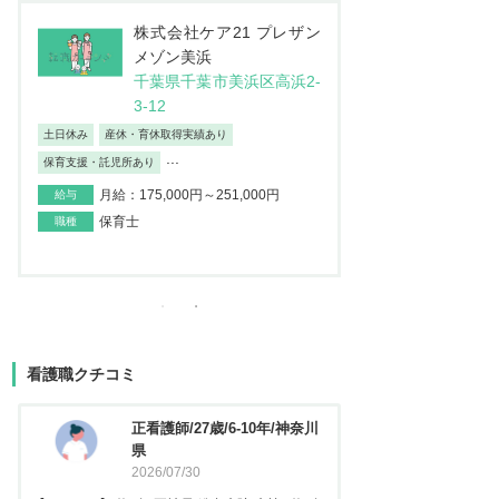
T-イノベーション合同会社
株式
訪問看護ステーションな
メ
のは 松戸サテライト
千葉
千葉県松戸市仲井町2-7-6
3-1
青塚ビル101
土日休み
産休・育休
車通勤OK
年間休日120日以上
保育支援・託児所あり
...
産休・育休取得実績あり
月給：175,
給与
月給：110,000円～
給与
保育士
職種
正看護師
職種
看護職クチコミ
看護師/29歳/6-10年/神奈川県
正看護
2026/06/23
2025
【キャリア】 約5年 常勤 急性期病院 病棟 約3年
【キャリア】 約3年 