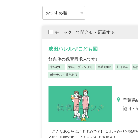
チェックして問合せ・応募する
成田ハレルヤこども園
好条件の保育園求人です!
未経験OK
復職・ブランク可
車通勤OK
土日休み
年
ボーナス・賞与あり
千葉県成
認可・
【こんなあなたにおすすめです】 １:しっかりと稼ぎ
る給与形態です。 ２:しっかりとお休みも...