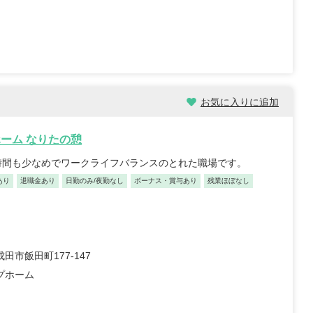
お気に入りに追加
ーム なりたの憩
時間も少なめでワークライフバランスのとれた職場です。
あり
退職金あり
日勤のみ/夜勤なし
ボーナス・賞与あり
残業ほぼなし
田市飯田町177-147
プホーム