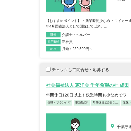
【おすすめポイント】 ・残業時間少なめ ・マイカー
年4月医療法人として開院して以来、...
介護士・ヘルパー
職種
保育士/33歳/0-5年/東京都
保育士
正社員
雇用形態
2025/05/08
2025/
月給：239,500円～
給与
【キャリア】12年 正社員 認可保育園 【転職
【キャリア】 3年 正社
チェックして問合せ・応募する
先】認可保育園（正社員） 【転職の...
もっと見
認可保育園 【転職先】 
る
社会福祉法人 恵洋会 千年希望の杜 成田
年間休日120日以上！残業時間も少なめでワ
復職・ブランク可
車通勤OK
年間休日120日以上
産休
千葉県成