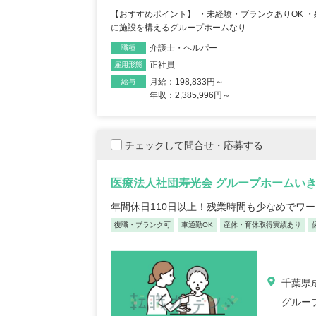
【おすすめポイント】 ・未経験・ブランクありOK ・
に施設を構えるグループホームなり...
介護士・ヘルパー
職種
正社員
雇用形態
月給：198,833円～
給与
年収：2,385,996円～
チェックして問合せ・応募する
医療法人社団寿光会 グループホームいき
年間休日110日以上！残業時間も少なめでワ
復職・ブランク可
車通勤OK
産休・育休取得実績あり
正看護師/39歳/16-20年/東京
正看護
千葉県成
都
葉県
2025/10/20
2022/
グルー