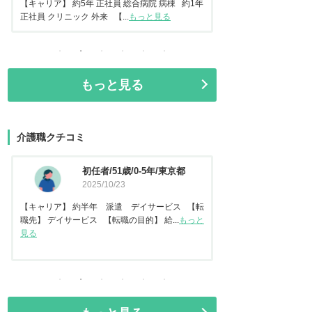
常勤 地域包括ケア病棟 【転...
もっと見る
正社員 美容クリニック 
もっと見る
介護職クチコミ
資格なし/20歳/0-5年/東京都
介護
2025/10/14
都
2025
【キャリア】 約2年 正社員 倉庫内作業 【転
【キャリア】 約7年
職先】 特別養護老人ホーム 【転職の目...
もっと
【転職先】 有料老人ホ
見る
る