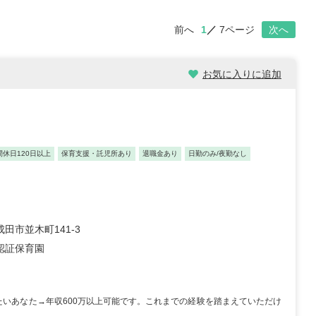
前へ
1
7ページ
次へ
お気に入りに追加
間休日120日以上
保育支援・託児所あり
退職金あり
日勤のみ/夜勤なし
田市並木町141-3
認証保育園
たいあなた→年収600万以上可能です。これまでの経験を踏まえていただけ