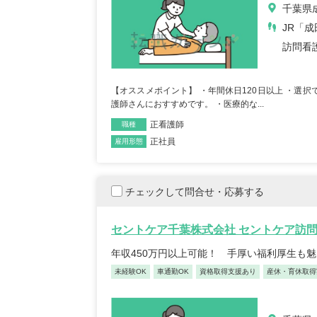
千葉県成
JR「
訪問看
【オススメポイント】 ・年間休日120日以上 ・選
護師さんにおすすめです。 ・医療的な...
正看護師
職種
正社員
雇用形態
チェックして問合せ・応募する
セントケア千葉株式会社 セントケア訪
年収450万円以上可能！ 手厚い福利厚生も
未経験OK
車通勤OK
資格取得支援あり
産休・育休取得