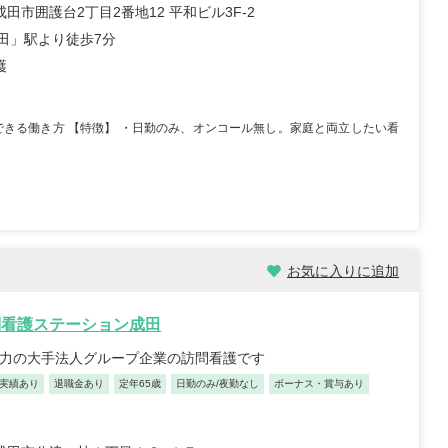
田市囲護台2丁目2番地12 平和ビル3F-2
成田」駅より徒歩7分
護
択できる働き方 【特徴】 ・日勤のみ、オンコール無し。家庭と両立したい看
お気に入りに追加
問看護ステーション成田
魅力の大手法人グループ企業の訪問看護です
実績あり
退職金あり
定年65歳
日勤のみ/夜勤なし
ボーナス・賞与あり