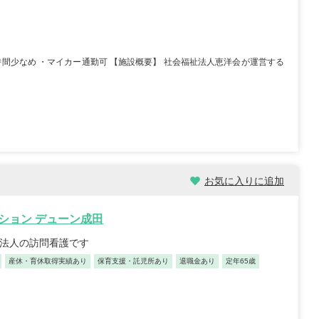
時間少なめ ・マイカー通勤可 【施設概要】 社会福祉法人恵洋会が運営する
お気に入りに追加
ション デューン成田
手法人の訪問看護です
産休・育休取得実績あり
保育支援・託児所あり
退職金あり
定年65歳