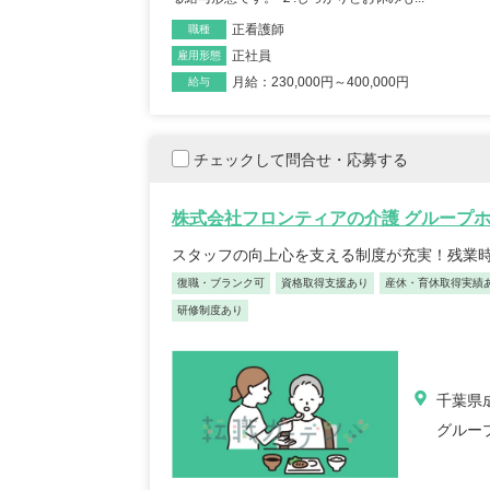
正看護師
職種
正社員
雇用形態
月給：230,000円～400,000円
給与
チェックして問合せ・応募する
株式会社フロンティアの介護 グループホ
スタッフの向上心を支える制度が充実！残業
復職・ブランク可
資格取得支援あり
産休・育休取得実績
研修制度あり
千葉県成
グルー