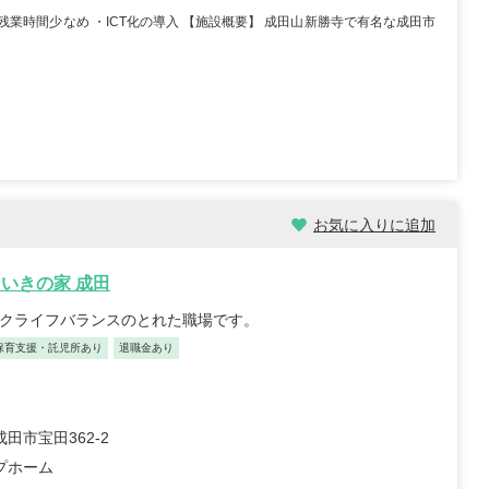
残業時間少なめ ・ICT化の導入 【施設概要】 成田山新勝寺で有名な成田市
株式会社ケア21 プレザン
メゾン美浜
千葉県千葉市美浜区高浜2-
3-12
土日休み
産休・育休取得実績あり
...
保育支援・託児所あり
月給：175,000円～251,000円
給与
保育士
職種
お気に入りに追加
いきの家 成田
ークライフバランスのとれた職場です。
保育支援・託児所あり
退職金あり
師/30歳/経験5-10年/千
正看護師/27歳/6-10年/神奈川
田市宝田362-2
県
09/25
2026/07/30
プホーム