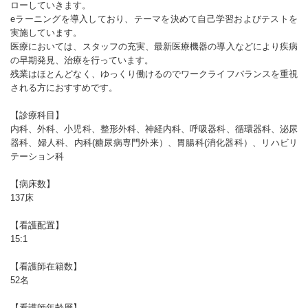
ローしていきます。
eラーニングを導入しており、テーマを決めて自己学習およびテストを
実施しています。
医療においては、スタッフの充実、最新医療機器の導入などにより疾病
の早期発見、治療を行っています。
残業はほとんどなく、ゆっくり働けるのでワークライフバランスを重視
される方におすすめです。
【診療科目】
内科、外科、小児科、整形外科、神経内科、呼吸器科、循環器科、泌尿
器科、婦人科、内科(糖尿病専門外来）、胃腸科(消化器科）、リハビリ
テーション科
【病床数】
137床
【看護配置】
15:1
【看護師在籍数】
52名
【看護師年齢層】