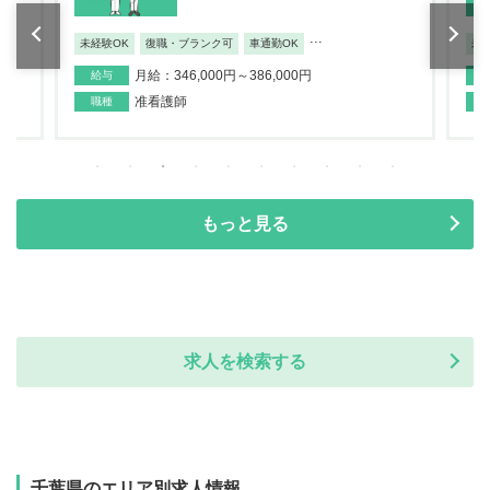
...
未経験OK
復職・ブランク可
車通勤OK
未
月給：346,000円～386,000円
給与
准看護師
職種
もっと見る
求人を検索する
千葉県のエリア別求人情報