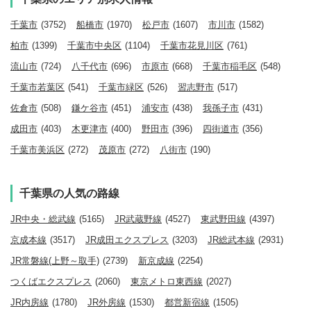
千葉市
(3752)
船橋市
(1970)
松戸市
(1607)
市川市
(1582)
柏市
(1399)
千葉市中央区
(1104)
千葉市花見川区
(761)
流山市
(724)
八千代市
(696)
市原市
(668)
千葉市稲毛区
(548)
千葉市若葉区
(541)
千葉市緑区
(526)
習志野市
(517)
佐倉市
(508)
鎌ケ谷市
(451)
浦安市
(438)
我孫子市
(431)
成田市
(403)
木更津市
(400)
野田市
(396)
四街道市
(356)
千葉市美浜区
(272)
茂原市
(272)
八街市
(190)
千葉県の人気の路線
JR中央・総武線
(5165)
JR武蔵野線
(4527)
東武野田線
(4397)
京成本線
(3517)
JR成田エクスプレス
(3203)
JR総武本線
(2931)
JR常磐線(上野～取手)
(2739)
新京成線
(2254)
つくばエクスプレス
(2060)
東京メトロ東西線
(2027)
JR内房線
(1780)
JR外房線
(1530)
都営新宿線
(1505)