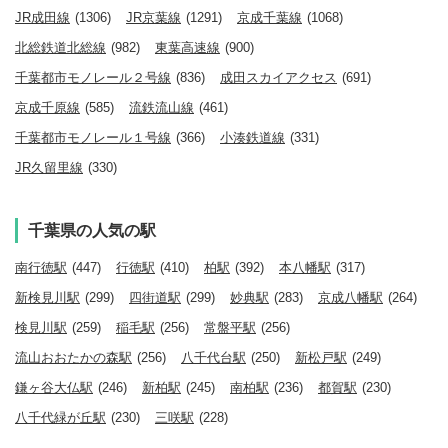
JR成田線
(1306)
JR京葉線
(1291)
京成千葉線
(1068)
北総鉄道北総線
(982)
東葉高速線
(900)
千葉都市モノレール２号線
(836)
成田スカイアクセス
(691)
京成千原線
(585)
流鉄流山線
(461)
千葉都市モノレール１号線
(366)
小湊鉄道線
(331)
JR久留里線
(330)
千葉県の人気の駅
南行徳駅
(447)
行徳駅
(410)
柏駅
(392)
本八幡駅
(317)
新検見川駅
(299)
四街道駅
(299)
妙典駅
(283)
京成八幡駅
(264)
検見川駅
(259)
稲毛駅
(256)
常盤平駅
(256)
流山おおたかの森駅
(256)
八千代台駅
(250)
新松戸駅
(249)
鎌ヶ谷大仏駅
(246)
新柏駅
(245)
南柏駅
(236)
都賀駅
(230)
八千代緑が丘駅
(230)
三咲駅
(228)