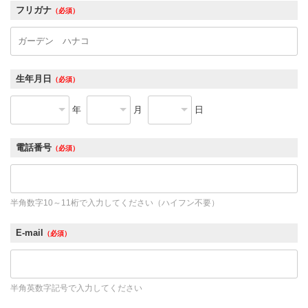
フリガナ
（必須）
生年月日
（必須）
年
月
日
電話番号
（必須）
半角数字10～11桁で入力してください（ハイフン不要）
E-mail
（必須）
半角英数字記号で入力してください