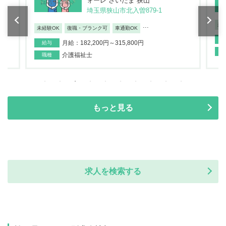
ォーレ さいたま 狭山
埼玉県狭山市北入曽879-1
未
...
未経験OK
復職・ブランク可
車通勤OK
月給：182,200円～315,800円
給与
介護福祉士
職種
もっと見る
求人を検索する