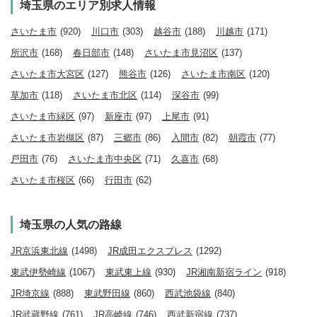
埼玉県のエリア別求人情報
さいたま市
(920)
川口市
(303)
越谷市
(188)
川越市
(171)
所沢市
(168)
春日部市
(148)
さいたま市見沼区
(137)
さいたま市大宮区
(127)
熊谷市
(126)
さいたま市南区
(120)
草加市
(118)
さいたま市北区
(114)
深谷市
(99)
さいたま市緑区
(97)
新座市
(97)
上尾市
(91)
さいたま市岩槻区
(87)
三郷市
(86)
入間市
(82)
朝霞市
(77)
戸田市
(76)
さいたま市中央区
(71)
久喜市
(68)
さいたま市桜区
(66)
行田市
(62)
埼玉県の人気の路線
JR京浜東北線
(1498)
JR成田エクスプレス
(1292)
東武伊勢崎線
(1067)
東武東上線
(930)
JR湘南新宿ライン
(918)
JR埼京線
(888)
東武野田線
(860)
西武池袋線
(840)
JR武蔵野線
(761)
JR高崎線
(746)
西武新宿線
(737)