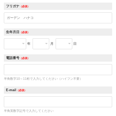
フリガナ
（必須）
生年月日
（必須）
年
月
日
電話番号
（必須）
半角数字10～11桁で入力してください（ハイフン不要）
E-mail
（必須）
半角英数字記号で入力してください