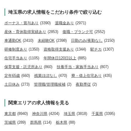
埼玉県の求人情報をこだわり条件で絞り込む
ボーナス・賞与あり
(3390)
退職金あり
(2971)
産休・育休取得実績あり
(2853)
復職・ブランク可
(2552)
車通勤OK
(2410)
未経験OK
(2398)
日勤のみ/夜勤なし
(2150)
研修制度あり
(1350)
資格取得支援あり
(1344)
駅チカ
(1307)
住宅手当あり
(1105)
年間休日120日以上
(885)
保育支援・託児所あり
(860)
扶養手当・家族手当あり
(807)
定年65歳
(660)
残業ほぼなし
(470)
寮・借上住宅あり
(435)
土日休み
(273)
管理職/管理職候補
(2)
夜勤専従
(2)
関東エリアの求人情報を見る
東京都
(8940)
神奈川県
(4204)
埼玉県
(3818)
千葉県
(3395)
茨城県
(289)
群馬県
(114)
栃木県
(88)