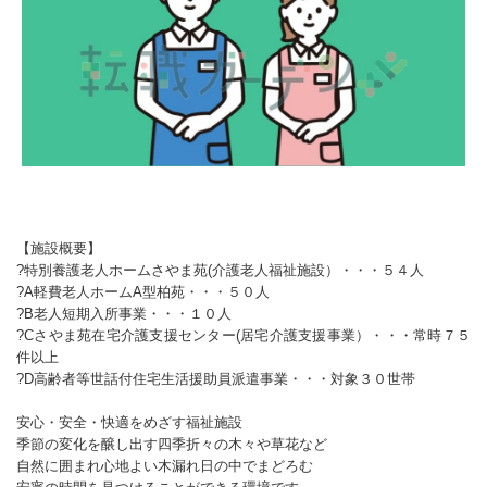
【施設概要】
?特別養護老人ホームさやま苑(介護老人福祉施設）・・・５４人
?A軽費老人ホームA型柏苑・・・５０人
?B老人短期入所事業・・・１０人
?Cさやま苑在宅介護支援センター(居宅介護支援事業）・・・常時７５
件以上
?D高齢者等世話付住宅生活援助員派遣事業・・・対象３０世帯
安心・安全・快適をめざす福祉施設
季節の変化を醸し出す四季折々の木々や草花など
自然に囲まれ心地よい木漏れ日の中でまどろむ