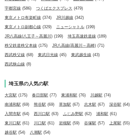
宇都宮線
(586)
つくばエクスプレス
(479)
東京メトロ有楽町線
(374)
JR川越線
(342)
東京メトロ副都心線
(329)
ニューシャトル
(199)
JR八高線(八王子～高麗川)
(199)
埼玉高速鉄道線
(189)
秩父鉄道秩父本線
(175)
JR八高線(高麗川～高崎)
(71)
西武秩父線
(68)
東武日光線
(45)
東武越生線
(43)
西武狭山線
(8)
埼玉県の人気の駅
大宮駅
(175)
春日部駅
(77)
東浦和駅
(76)
川越駅
(74)
南浦和駅
(69)
熊谷駅
(69)
草加駅
(67)
志木駅
(67)
深谷駅
(64)
入間市駅
(64)
西川口駅
(63)
ふじみ野駅
(62)
浦和駅
(61)
東川口駅
(61)
川口駅
(61)
岩槻駅
(59)
谷塚駅
(57)
上尾駅
(55)
越谷駅
(54)
八潮駅
(54)