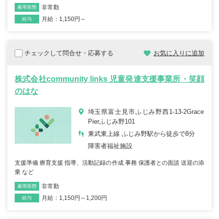
非常勤
雇用形態
職種
月給：1,150円～
給与
チェックして問合せ・応募する
お気に入りに追加
株式会社community links 児童発達支援事業所・笑顔
のはな
埼玉県富士見市ふじみ野西1-13-2Grace
Pierふじみ野101
東武東上線 ふじみ野駅から徒歩で8分
障害者福祉施設
支援準備 療育支援 指導、活動記録の作成 事務 保護者との面談 送迎の添
乗 など
非常勤
雇用形態
職種
月給：1,150円～1,200円
給与