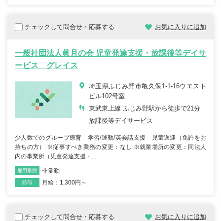
チェックして問合せ・応募する
お気に入りに追加
一般社団法人眞月の会 児童発達支援・放課後等デイサ
ービス グレイス
埼玉県ふじみ野市亀久保1-1-16ウエスト
ビル102号室
東武東上線 ふじみ野駅から徒歩で21分
放課後等デイサービス
少人数でのグループ療育 学習/運動/英会話支援 児童送迎（免許をお
持ちの方） ※従事すべき業務の変更：なし ※就業場所の変更：同法人
内の事業所（児童発達支援・...
非常勤
雇用形態
職種
月給：1,300円～
給与
チェックして問合せ・応募する
お気に入りに追加