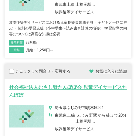
東武東上線 上福岡駅...
放課後等デイサービス
放課後等デイサービスにおける児童指導員業務全般 ・子どもと一緒に遊
ぶ ・個別の学習支援（小中学生へ読み書き計算の指導） 学習指導の内
容については高度な知識は必要...
非常勤
雇用形態
職種
月給：1,250円～
給与
チェックして問合せ・応募する
お気に入りに追加
社会福祉法人むさし野たんぽぽ会 児童デイサービスた
んぽぽ
埼玉県ふじみ野市駒林808-1
東武東上線 ふじみ野駅から徒歩で20分
上福岡駅...
放課後等デイサービス