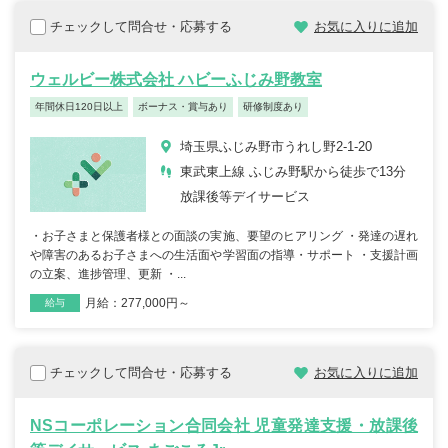
チェックして問合せ・応募する
お気に入りに追加
ウェルビー株式会社 ハビーふじみ野教室
年間休日120日以上
ボーナス・賞与あり
研修制度あり
埼玉県ふじみ野市うれし野2-1-20
東武東上線 ふじみ野駅から徒歩で13分
放課後等デイサービス
・お子さまと保護者様との面談の実施、要望のヒアリング ・発達の遅れ
や障害のあるお子さまへの生活面や学習面の指導・サポート ・支援計画
の立案、進捗管理、更新 ・...
月給：277,000円～
雇用形態
職種
給与
チェックして問合せ・応募する
お気に入りに追加
NSコーポレーション合同会社 児童発達支援・放課後