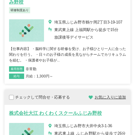
み野校
研修制度あり
埼玉県ふじみ野市鶴ケ岡2丁目3-19-107
東武東上線 上福岡駅から徒歩で15分
放課後等デイサービス
【仕事内容】 ・脳科学に関する研修を受け、お子様ひとり一人に合った
関わりを行う。 ・日々のお子様の成長を見ながらチームでカリキュラム
を組む。 ・保護者やお子様が...
非常勤
雇用形態
職種
月給：1,300円～
給与
チェックして問合せ・応募する
お気に入りに追加
株式会社大江 わくわくスクールふじみ野校
埼玉県ふじみ野市大井中央3-1-36
東武東上線 ふじみ野駅から徒歩で26分