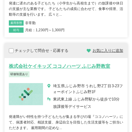
発達に遅れのある子どもたち（小学生から高校生まで）の放課後や休日
の支援が主な業務です。 子どもたちの成長に合わせて、食事や排泄、活
動等の支援を行います。 広々と...
非常勤
雇用形態
職種
月給：1,230円～1,300円
給与
チェックして問合せ・応募する
お気に入りに追加
株式会社ケイキッズ ココノハーツ ふじみ野教室
研修制度あり
埼玉県ふじみ野市うれし野2丁目3-23フ
ォーポイントふじみ野1F
東武東上線 ふじみ野駅から徒歩で10分
放課後等デイサービス
発達障がい特性を持つ子どもたちが集まる学びの場『ココノハーツ』に
て、保護者対応、相談支援、身辺自立を目指した生活支援等をご担当い
ただきます。 雇用期間の定めな...