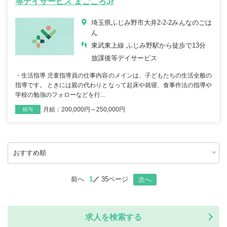
等デイサービス まごころJr
埼玉県ふじみ野市大井2-2-2みんなのごは
ん
東武東上線 ふじみ野駅から徒歩で13分
放課後等デイサービス
・生活指導 児童指導員の仕事内容のメインは、子どもたちの生活全般の
指導です。 ときには親の代わりとなって起床や就寝、食事作法の指導や
学校の勉強のフォローなどを行...
月給：200,000円～250,000円
雇用形態
職種
給与
前へ
1
35ページ
次へ
求人を検索する