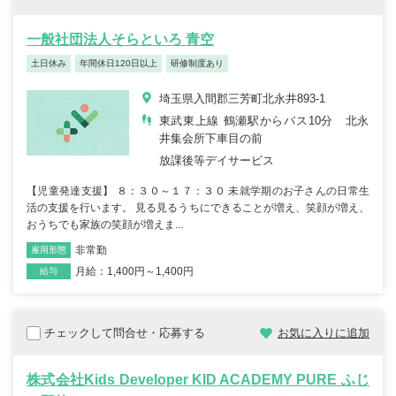
一般社団法人そらといろ 青空
土日休み
年間休日120日以上
研修制度あり
埼玉県入間郡三芳町北永井893-1
東武東上線 鶴瀬駅からバス10分 北永
井集会所下車目の前
放課後等デイサービス
【児童発達支援】 ８：３０～１７：３０ 未就学期のお子さんの日常生
活の支援を行います。 見る見るうちにできることが増え、笑顔が増え、
おうちでも家族の笑顔が増えま...
非常勤
雇用形態
職種
月給：1,400円～1,400円
給与
チェックして問合せ・応募する
お気に入りに追加
株式会社Kids Developer KID ACADEMY PURE ふじ