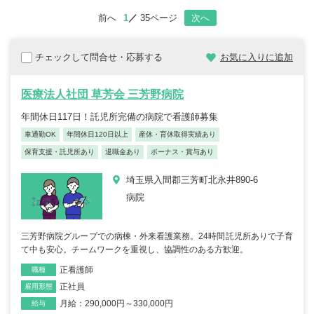
前へ
1
35ページ
次へ
チェックして問合せ・応募する
お気に入りに追加
医療法人社団 草芳会 三芳野病院
年間休日117日！託児所完備の病院で看護師募集
車通勤OK
年間休日120日以上
産休・育休取得実績あり
保育支援・託児所あり
退職金あり
ボーナス・賞与あり
埼玉県入間郡三芳町北永井890-6
病院
三芳野病院グループでの病棟・外来看護業務。24時間託児所ありで子育
て中も安心。チームワークを重視し、協調性のある方歓迎。
正看護師
職種
正社員
雇用形態
月給：290,000円～330,000円
給与