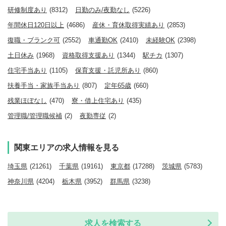
研修制度あり
(8312)
日勤のみ/夜勤なし
(5226)
年間休日120日以上
(4686)
産休・育休取得実績あり
(2853)
復職・ブランク可
(2552)
車通勤OK
(2410)
未経験OK
(2398)
土日休み
(1968)
資格取得支援あり
(1344)
駅チカ
(1307)
住宅手当あり
(1105)
保育支援・託児所あり
(860)
扶養手当・家族手当あり
(807)
定年65歳
(660)
残業ほぼなし
(470)
寮・借上住宅あり
(435)
管理職/管理職候補
(2)
夜勤専従
(2)
関東エリアの求人情報を見る
埼玉県
(21261)
千葉県
(19161)
東京都
(17288)
茨城県
(5783)
神奈川県
(4204)
栃木県
(3952)
群馬県
(3238)
求人を検索する