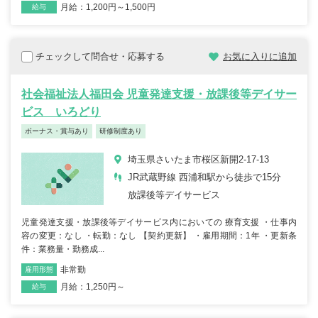
月給：1,200円～1,500円
給与
チェックして問合せ・応募する
お気に入りに追加
社会福祉法人福田会 児童発達支援・放課後等デイサー
ビス いろどり
ボーナス・賞与あり
研修制度あり
埼玉県さいたま市桜区新開2-17-13
JR武蔵野線 西浦和駅から徒歩で15分
放課後等デイサービス
児童発達支援・放課後等デイサービス内においての 療育支援 ・仕事内
容の変更：なし ・転勤：なし 【契約更新】 ・雇用期間：1年 ・更新条
件：業務量・勤務成...
非常勤
雇用形態
職種
月給：1,250円～
給与