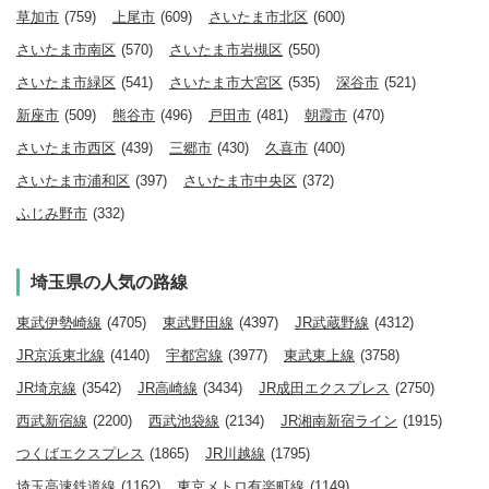
草加市
(759)
上尾市
(609)
さいたま市北区
(600)
さいたま市南区
(570)
さいたま市岩槻区
(550)
さいたま市緑区
(541)
さいたま市大宮区
(535)
深谷市
(521)
新座市
(509)
熊谷市
(496)
戸田市
(481)
朝霞市
(470)
さいたま市西区
(439)
三郷市
(430)
久喜市
(400)
さいたま市浦和区
(397)
さいたま市中央区
(372)
ふじみ野市
(332)
埼玉県の人気の路線
東武伊勢崎線
(4705)
東武野田線
(4397)
JR武蔵野線
(4312)
JR京浜東北線
(4140)
宇都宮線
(3977)
東武東上線
(3758)
JR埼京線
(3542)
JR高崎線
(3434)
JR成田エクスプレス
(2750)
西武新宿線
(2200)
西武池袋線
(2134)
JR湘南新宿ライン
(1915)
つくばエクスプレス
(1865)
JR川越線
(1795)
埼玉高速鉄道線
(1162)
東京メトロ有楽町線
(1149)