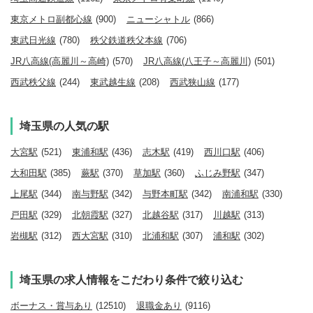
東京メトロ副都心線
(900)
ニューシャトル
(866)
東武日光線
(780)
秩父鉄道秩父本線
(706)
JR八高線(高麗川～高崎)
(570)
JR八高線(八王子～高麗川)
(501)
西武秩父線
(244)
東武越生線
(208)
西武狭山線
(177)
埼玉県の人気の駅
大宮駅
(521)
東浦和駅
(436)
志木駅
(419)
西川口駅
(406)
大和田駅
(385)
蕨駅
(370)
草加駅
(360)
ふじみ野駅
(347)
上尾駅
(344)
南与野駅
(342)
与野本町駅
(342)
南浦和駅
(330)
戸田駅
(329)
北朝霞駅
(327)
北越谷駅
(317)
川越駅
(313)
岩槻駅
(312)
西大宮駅
(310)
北浦和駅
(307)
浦和駅
(302)
埼玉県の求人情報をこだわり条件で絞り込む
ボーナス・賞与あり
(12510)
退職金あり
(9116)