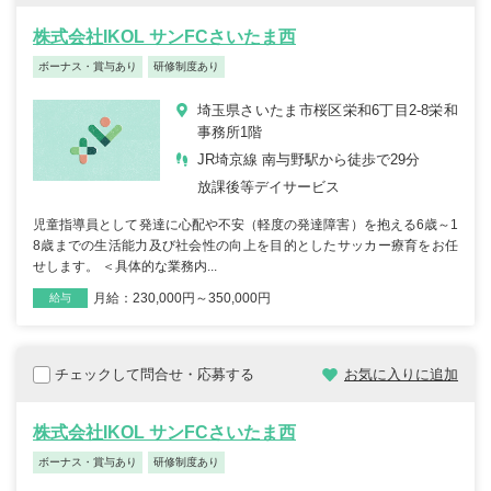
株式会社IKOL サンFCさいたま西
ボーナス・賞与あり
研修制度あり
埼玉県さいたま市桜区栄和6丁目2-8栄和
事務所1階
JR埼京線 南与野駅から徒歩で29分
放課後等デイサービス
児童指導員として発達に心配や不安（軽度の発達障害）を抱える6歳～1
8歳までの生活能力及び社会性の向上を目的としたサッカー療育をお任
せします。 ＜具体的な業務内...
月給：230,000円～350,000円
雇用形態
職種
給与
チェックして問合せ・応募する
お気に入りに追加
株式会社IKOL サンFCさいたま西
ボーナス・賞与あり
研修制度あり