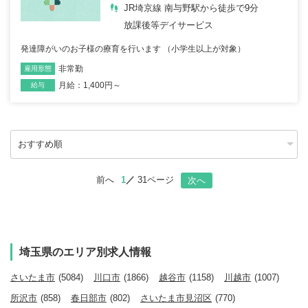
JR埼京線 南与野駅から徒歩で9分
放課後等デイサービス
発達障がいのお子様の療育を行います （小学生以上が対象）
非常勤
雇用形態
職種
月給：1,400円～
給与
前へ
1
31ページ
次へ
埼玉県のエリア別求人情報
さいたま市
(5084)
川口市
(1866)
越谷市
(1158)
川越市
(1007)
所沢市
(858)
春日部市
(802)
さいたま市見沼区
(770)