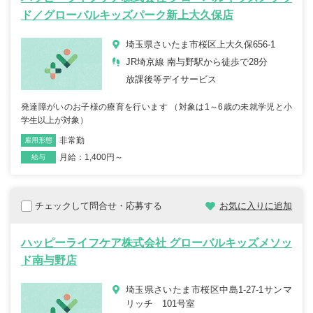
ド／グローバルキッズパーク新上大久保店
埼玉県さいたま市桜区上大久保656-1
JR埼京線 南与野駅から徒歩で28分
放課後等デイサービス
発達障がいのお子様の療育を行います （対象は1～6歳の未就学児と小
学生以上が対象）
非常勤
雇用形態
職種
月給：1,400円～
給与
チェックして問合せ・応募する
お気に入りに追加
ハッピーライフケア株式会社 グローバルキッズメソッ
ド南与野店
埼玉県さいたま市桜区中島1-27-1サンマ
リッチ 101号室