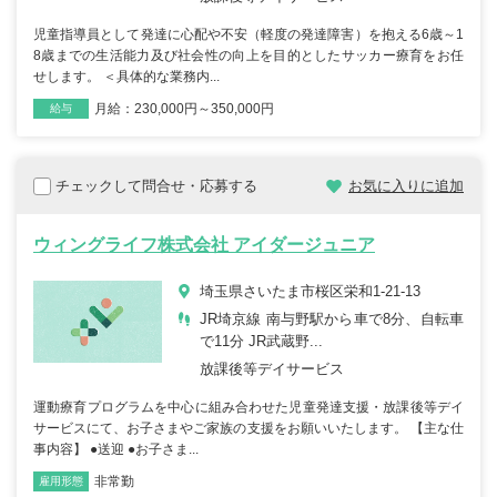
児童指導員として発達に心配や不安（軽度の発達障害）を抱える6歳～1
8歳までの生活能力及び社会性の向上を目的としたサッカー療育をお任
せします。 ＜具体的な業務内...
月給：230,000円～350,000円
雇用形態
職種
給与
チェックして問合せ・応募する
お気に入りに追加
ウィングライフ株式会社 アイダージュニア
埼玉県さいたま市桜区栄和1-21-13
JR埼京線 南与野駅から車で8分、自転車
で11分 JR武蔵野...
放課後等デイサービス
運動療育プログラムを中心に組み合わせた児童発達支援・放課後等デイ
サービスにて、お子さまやご家族の支援をお願いいたします。 【主な仕
事内容】 ●送迎 ●お子さま...
非常勤
雇用形態
職種