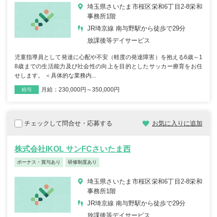
埼玉県さいたま市桜区栄和6丁目2-8栄和
事務所1階
JR埼京線 南与野駅から徒歩で29分
放課後等デイサービス
児童指導員として発達に心配や不安（軽度の発達障害）を抱える6歳～1
8歳までの生活能力及び社会性の向上を目的としたサッカー療育をお任
せします。 ＜具体的な業務内...
月給：230,000円～350,000円
雇用形態
職種
給与
チェックして問合せ・応募する
お気に入りに追加
株式会社IKOL サンFCさいたま西
ボーナス・賞与あり
研修制度あり
埼玉県さいたま市桜区栄和6丁目2-8栄和
事務所1階
JR埼京線 南与野駅から徒歩で29分
放課後等デイサービス