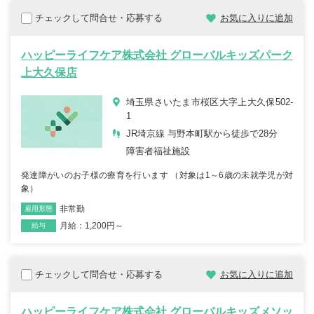
チェックして問合せ・応募する
お気に入りに追加
ハッピーライフケア株式会社 グローバルキッズパーク
上大久保店
埼玉県さいたま市桜区大字上大久保502-
1
JR埼京線 与野本町駅から徒歩で28分
障害者福祉施設
発達障がいのお子様の療育を行います （対象は1～6歳の未就学児が対
象）
非常勤
雇用形態
職種
月給：1,200円～
給与
チェックして問合せ・応募する
お気に入りに追加
ハッピーライフケア株式会社 グローバルキッズメソッ