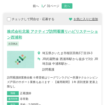
前へ
1
31ページ
次へ
チェックして問合せ・応募する
お気に入りに追加
株式会社北装 アクティブ訪問看護リハビリステーショ
ン西浦和
土日休み
埼玉県さいたま市桜区田島5丁目19-3
JR武蔵野線 西浦和駅から徒歩で3分 JR
埼京線 中浦和駅か...
訪問看護
訪問看護師業務全般 ※希望者はリーグワンラグビー所属ヤクルトレビン
ズ戸田のサポート業務もあります ・【雇用期間】 1年 原則更新 更新上
限なし
正看護師
職種
非常勤
雇用形態
月給：2,000円～
給与