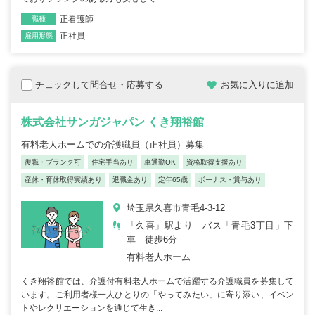
正看護師
職種
正社員
雇用形態
チェックして問合せ・応募する
お気に入りに追加
株式会社サンガジャパン くき翔裕館
有料老人ホームでの介護職員（正社員）募集
復職・ブランク可
住宅手当あり
車通勤OK
資格取得支援あり
産休・育休取得実績あり
退職金あり
定年65歳
ボーナス・賞与あり
埼玉県久喜市青毛4-3-12
「久喜」駅より バス「青毛3丁目」下
車 徒歩6分
有料老人ホーム
くき翔裕館では、介護付有料老人ホームで活躍する介護職員を募集して
います。ご利用者様一人ひとりの「やってみたい」に寄り添い、イベン
トやレクリエーションを通じて生き...