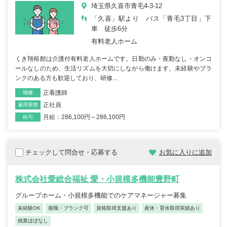
埼玉県久喜市青毛4-3-12
「久喜」駅より バス「青毛3丁目」下
車 徒歩6分
有料老人ホーム
くき翔裕館は介護付有料老人ホームです。日勤のみ・夜勤なし・オンコ
ールなしのため、生活リズムを大切にしながら働けます。未経験やブラ
ンクのある方も歓迎しており、研修...
正看護師
職種
正社員
雇用形態
月給：286,100円～286,100円
給与
チェックして問合せ・応募する
お気に入りに追加
株式会社愛総合福祉 愛・小規模多機能豊野町
グループホーム・小規模多機能でのケアマネージャー募集
未経験OK
復職・ブランク可
資格取得支援あり
産休・育休取得実績あり
残業ほぼなし