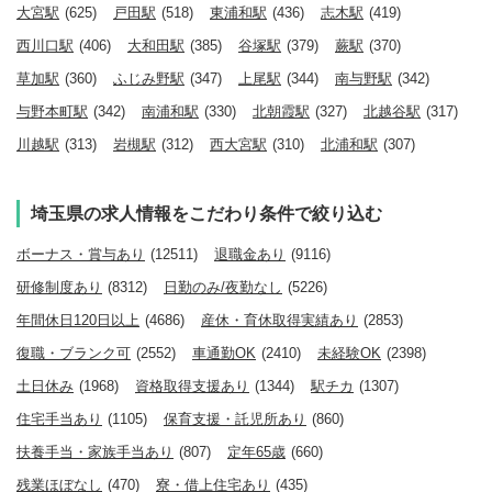
大宮駅
(625)
戸田駅
(518)
東浦和駅
(436)
志木駅
(419)
西川口駅
(406)
大和田駅
(385)
谷塚駅
(379)
蕨駅
(370)
草加駅
(360)
ふじみ野駅
(347)
上尾駅
(344)
南与野駅
(342)
与野本町駅
(342)
南浦和駅
(330)
北朝霞駅
(327)
北越谷駅
(317)
川越駅
(313)
岩槻駅
(312)
西大宮駅
(310)
北浦和駅
(307)
埼玉県の求人情報をこだわり条件で絞り込む
ボーナス・賞与あり
(12511)
退職金あり
(9116)
研修制度あり
(8312)
日勤のみ/夜勤なし
(5226)
年間休日120日以上
(4686)
産休・育休取得実績あり
(2853)
復職・ブランク可
(2552)
車通勤OK
(2410)
未経験OK
(2398)
土日休み
(1968)
資格取得支援あり
(1344)
駅チカ
(1307)
住宅手当あり
(1105)
保育支援・託児所あり
(860)
扶養手当・家族手当あり
(807)
定年65歳
(660)
残業ほぼなし
(470)
寮・借上住宅あり
(435)