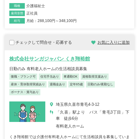
介護福祉士
職種
正社員
雇用形態
月給：288,100円～348,100円
給与
チェックして問合せ・応募する
お気に入りに追加
株式会社サンガジャパン くき翔裕館
日勤のみ 有料老人ホームの生活相談員募集
復職・ブランク可
住宅手当あり
車通勤OK
資格取得支援あり
産休・育休取得実績あり
退職金あり
定年65歳
日勤のみ/夜勤なし
ボーナス・賞与あり
埼玉県久喜市青毛4-3-12
「久喜」駅より バス「青毛3丁目」下
車 徒歩6分
有料老人ホーム
くき翔裕館では介護付有料老人ホームにて生活相談員を募集していま