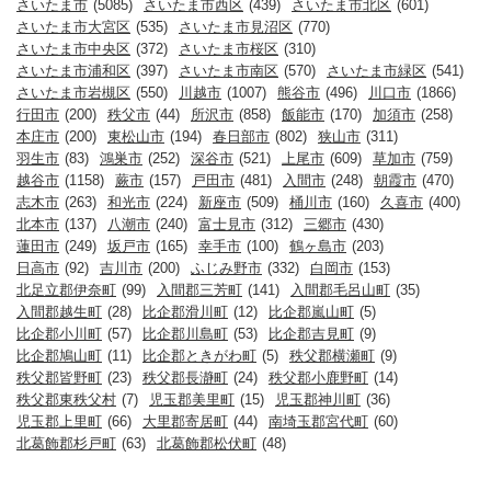
さいたま市
(5085)
さいたま市西区
(439)
さいたま市北区
(601)
さいたま市大宮区
(535)
さいたま市見沼区
(770)
さいたま市中央区
(372)
さいたま市桜区
(310)
さいたま市浦和区
(397)
さいたま市南区
(570)
さいたま市緑区
(541)
さいたま市岩槻区
(550)
川越市
(1007)
熊谷市
(496)
川口市
(1866)
行田市
(200)
秩父市
(44)
所沢市
(858)
飯能市
(170)
加須市
(258)
本庄市
(200)
東松山市
(194)
春日部市
(802)
狭山市
(311)
羽生市
(83)
鴻巣市
(252)
深谷市
(521)
上尾市
(609)
草加市
(759)
越谷市
(1158)
蕨市
(157)
戸田市
(481)
入間市
(248)
朝霞市
(470)
志木市
(263)
和光市
(224)
新座市
(509)
桶川市
(160)
久喜市
(400)
北本市
(137)
八潮市
(240)
富士見市
(312)
三郷市
(430)
蓮田市
(249)
坂戸市
(165)
幸手市
(100)
鶴ヶ島市
(203)
日高市
(92)
吉川市
(200)
ふじみ野市
(332)
白岡市
(153)
北足立郡伊奈町
(99)
入間郡三芳町
(141)
入間郡毛呂山町
(35)
入間郡越生町
(28)
比企郡滑川町
(12)
比企郡嵐山町
(5)
比企郡小川町
(57)
比企郡川島町
(53)
比企郡吉見町
(9)
比企郡鳩山町
(11)
比企郡ときがわ町
(5)
秩父郡横瀬町
(9)
秩父郡皆野町
(23)
秩父郡長瀞町
(24)
秩父郡小鹿野町
(14)
秩父郡東秩父村
(7)
児玉郡美里町
(15)
児玉郡神川町
(36)
児玉郡上里町
(66)
大里郡寄居町
(44)
南埼玉郡宮代町
(60)
北葛飾郡杉戸町
(63)
北葛飾郡松伏町
(48)