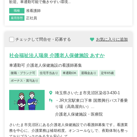
歓迎。車通勤可能で働きやすい環境...
准看護師
職種
正社員
雇用形態
チェックして問合せ・応募する
お気に入りに追加
社会福祉法人瑞泉 介護老人保健施設 あすか
車通勤可 介護老人保健施設の看護師募集
復職・ブランク可
住宅手当あり
車通勤OK
退職金あり
定年65歳
ボーナス・賞与あり
埼玉県さいたま市見沼区染谷3-430-1
・JR大宮駅東口下車 国際興行バス7番乗
り場（高島屋向い）...
介護老人保健施設・医療院
さいたま市見沼区にある介護老人保健施設での看護師募集です。看護業
務を中心に、介護業務は補助程度。オンコールなしで、夜勤体制も整っ
ておりブランクのある方も安心して...