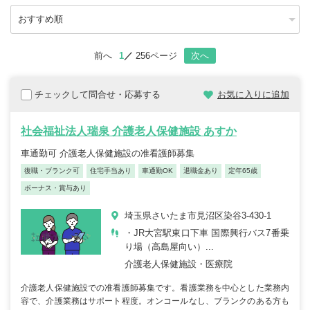
前へ
1
256ページ
次へ
チェックして問合せ・応募する
お気に入りに追加
社会福祉法人瑞泉 介護老人保健施設 あすか
車通勤可 介護老人保健施設の准看護師募集
復職・ブランク可
住宅手当あり
車通勤OK
退職金あり
定年65歳
ボーナス・賞与あり
埼玉県さいたま市見沼区染谷3-430-1
・JR大宮駅東口下車 国際興行バス7番乗
り場（高島屋向い）...
介護老人保健施設・医療院
介護老人保健施設での准看護師募集です。看護業務を中心とした業務内
容で、介護業務はサポート程度。オンコールなし、ブランクのある方も