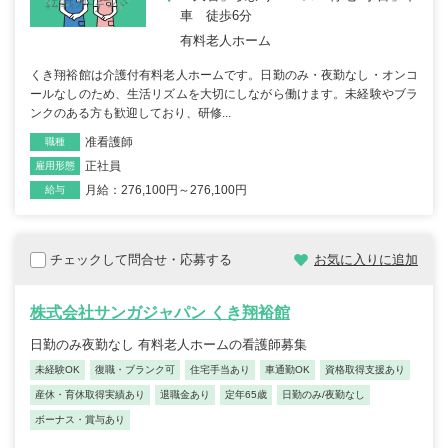
車 徒歩6分
有料老人ホーム
くき翔裕館は介護付有料老人ホームです。日勤のみ・夜勤なし・オンコ
ールなしのため、生活リズムを大切にしながら働けます。未経験やブラ
ンクのある方も歓迎しており、研修...
准看護師
職種
正社員
雇用形態
月給：276,100円～276,100円
給与
チェックして問合せ・応募する
お気に入りに追加
株式会社サンガジャパン くき翔裕館
日勤のみ夜勤なし 有料老人ホームの看護師募集
未経験OK
復職・ブランク可
住宅手当あり
車通勤OK
資格取得支援あり
産休・育休取得実績あり
退職金あり
定年65歳
日勤のみ/夜勤なし
ボーナス・賞与あり