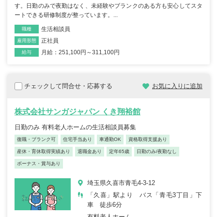
す。日勤のみで夜勤はなく、未経験やブランクのある方も安心してスタ
ートできる研修制度が整っています。...
生活相談員
職種
正社員
雇用形態
月給：251,100円～311,100円
給与
チェックして問合せ・応募する
お気に入りに追加
株式会社サンガジャパン くき翔裕館
日勤のみ 有料老人ホームの生活相談員募集
復職・ブランク可
住宅手当あり
車通勤OK
資格取得支援あり
産休・育休取得実績あり
退職金あり
定年65歳
日勤のみ/夜勤なし
ボーナス・賞与あり
埼玉県久喜市青毛4-3-12
「久喜」駅より バス「青毛3丁目」下
車 徒歩6分
有料老人ホーム