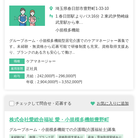
埼玉県春日部市豊野町1-33-10
1.春日部駅よりバス16分 2.東武伊勢崎線
武里駅から車...
小規模多機能
グループホーム・小規模多機能型居宅介護でのケアマネージャー募集で
す。未経験・無資格から応募可能で研修制度も充実。資格取得支援あ
り、ブランクのある方も安心して働け...
ケアマネージャー
職種
正社員
雇用形態
月給：242,000円～296,000円
給与
年収：2,904,000円～3,552,000円
チェックして問合せ・応募する
お気に入りに追加
株式会社愛総合福祉 愛・小規模多機能豊野町
グループホーム・小規模多機能での介護職(介護福祉士)募集
未経験OK
復職・ブランク可
資格取得支援あり
産休・育休取得実績あり