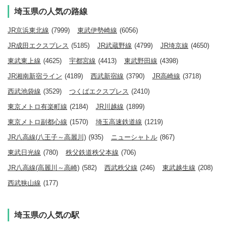
埼玉県の人気の路線
JR京浜東北線
(7999)
東武伊勢崎線
(6056)
JR成田エクスプレス
(5185)
JR武蔵野線
(4799)
JR埼京線
(4650)
東武東上線
(4625)
宇都宮線
(4413)
東武野田線
(4398)
JR湘南新宿ライン
(4189)
西武新宿線
(3790)
JR高崎線
(3718)
西武池袋線
(3529)
つくばエクスプレス
(2410)
東京メトロ有楽町線
(2184)
JR川越線
(1899)
東京メトロ副都心線
(1570)
埼玉高速鉄道線
(1219)
JR八高線(八王子～高麗川)
(935)
ニューシャトル
(867)
東武日光線
(780)
秩父鉄道秩父本線
(706)
JR八高線(高麗川～高崎)
(582)
西武秩父線
(246)
東武越生線
(208)
西武狭山線
(177)
埼玉県の人気の駅