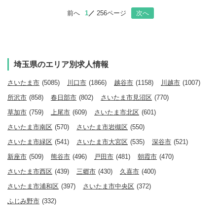
前へ
1
256ページ
次へ
埼玉県のエリア別求人情報
さいたま市
(5085)
川口市
(1866)
越谷市
(1158)
川越市
(1007)
所沢市
(858)
春日部市
(802)
さいたま市見沼区
(770)
草加市
(759)
上尾市
(609)
さいたま市北区
(601)
さいたま市南区
(570)
さいたま市岩槻区
(550)
さいたま市緑区
(541)
さいたま市大宮区
(535)
深谷市
(521)
新座市
(509)
熊谷市
(496)
戸田市
(481)
朝霞市
(470)
さいたま市西区
(439)
三郷市
(430)
久喜市
(400)
さいたま市浦和区
(397)
さいたま市中央区
(372)
ふじみ野市
(332)