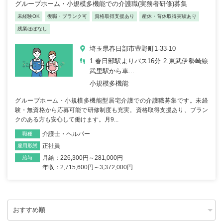
グループホーム・小規模多機能での介護職(実務者研修)募集
未経験OK
復職・ブランク可
資格取得支援あり
産休・育休取得実績あり
残業ほぼなし
埼玉県春日部市豊野町1-33-10
1.春日部駅よりバス16分 2.東武伊勢崎線
武里駅から車...
小規模多機能
グループホーム・小規模多機能型居宅介護での介護職募集です。未経
験・無資格から応募可能で研修制度も充実。資格取得支援あり、ブラン
クのある方も安心して働けます。月9...
介護士・ヘルパー
職種
正社員
雇用形態
月給：226,300円～281,000円
給与
年収：2,715,600円～3,372,000円