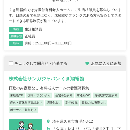
くき翔裕館では介護付有料老人ホームにて生活相談員を募集していま
す。日勤のみで夜勤はなく、未経験やブランクのある方も安心してスタ
ートできる研修制度が整っています。...
生活相談員
職種
正社員
雇用形態
月給：251,100円～311,100円
給与
チェックして問合せ・応募する
お気に入りに追加
株式会社サンガジャパン くき翔裕館
日勤のみ夜勤なし 有料老人ホームの看護師募集
未経験OK
復職・ブランク可
住宅手当あり
車通勤OK
資格取得支援あり
産休・育休取得実績あり
退職金あり
定年65歳
日勤のみ/夜勤なし
ボーナス・賞与あり
埼玉県久喜市青毛4-3-12
「久喜」駅より バス「青毛3丁目」下