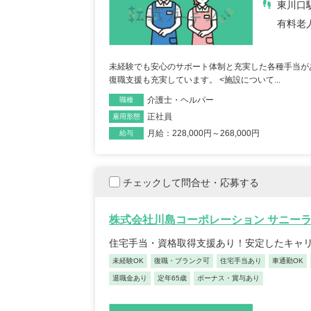
東川口
有料老
未経験でも安心のサポート体制と充実した各種手当が
復職支援も充実しています。 <施設について...
介護士・ヘルパー
職種
正社員
雇用形態
月給：228,000円～268,000円
給与
チェックして問合せ・応募する
株式会社川島コーポレーション サニー
住宅手当・資格取得支援あり！安定したキャ
未経験OK
復職・ブランク可
住宅手当あり
車通勤OK
退職金あり
定年65歳
ボーナス・賞与あり