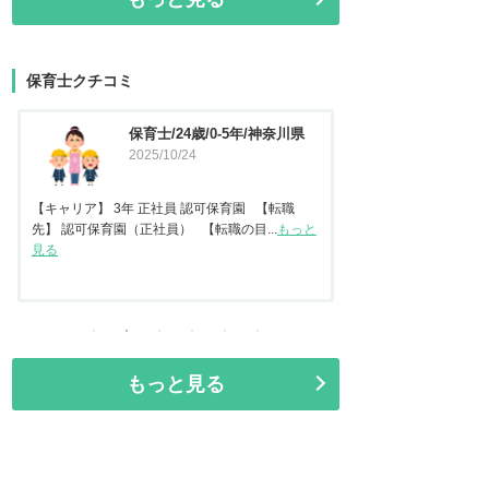
保育士クチコミ
保育士/45歳/20-25年/東京都
保育
2025/09/11
県
202
【キャリア】 認可
と
任保育士として職員指
【キャリア】22年 正社員 認可保育園2年 認定こ
見る
ども園 【転職先】保育園（認可...
もっと見る
もっと見る