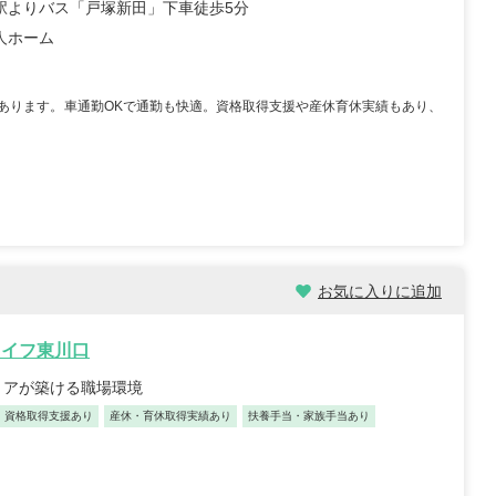
駅よりバス「戸塚新田」下車徒歩5分
人ホーム
あります。車通勤OKで通勤も快適。資格取得支援や産休育休実績もあり、
お気に入りに追加
ライフ東川口
リアが築ける職場環境
資格取得支援あり
産休・育休取得実績あり
扶養手当・家族手当あり