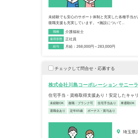
未経験でも安心のサポート体制と充実した各種手当が
復職支援も充実しています。 <施設について...
介護福祉士
職種
正社員
雇用形態
月給：268,000円～283,000円
給与
チェックして問合せ・応募する
株式会社川島コーポレーション サニー
住宅手当・資格取得支援あり！安定したキャ
未経験OK
復職・ブランク可
住宅手当あり
車通勤OK
退職金あり
定年65歳
ボーナス・賞与あり
埼玉県川