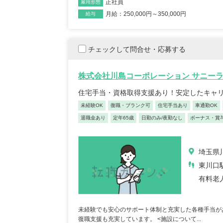
正社員
雇用形態
社会福祉法人瑞泉 介護老
月給：250,000円～350,000円
医
給与
人保健施設 あすか
介護
埼玉県さいたま市見沼区
ンビ
染谷3-430-1
埼玉
チェックして問合せ・応募する
...
地
復職・ブランク可
住宅手当あり
車通勤OK
車通勤OK
産休・育休
准看護師
職種
株式会社川島コーポレーション サニー
...
住宅手当・資格取得支援あり！安定したキャ
月給：237,
給与
未経験OK
復職・ブランク可
住宅手当あり
車通勤OK
正看護師
職種
退職金あり
定年65歳
日勤のみ/夜勤なし
ボーナス・賞
埼玉県川
東川口
有料老
正看護師/39歳/16-20年/東京
正看護
都
葉県
2025/10/20
未経験でも安心のサポート体制と充実した各種手当が
2022
復職支援も充実しています。 <施設について...