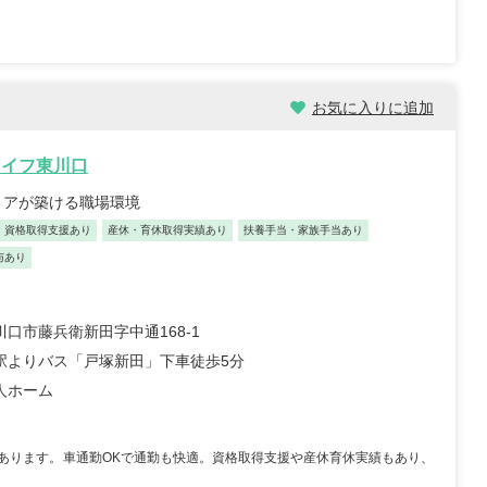
療法人社団 武蔵野会
社会福祉法人瑞泉 介護老
老人保健施設 グリー
人保健施設 あすか
レッジ朝霞台
埼玉県さいたま市見沼区
県朝霞市大字宮戸3番
染谷3-430-1
お気に入りに追加
...
復職・ブランク可
住宅手当あり
車通勤OK
取得実績あり
退職金あり
准看護師
ライフ東川口
職種
リアが築ける職場環境
100円～
資格取得支援あり
産休・育休取得実績あり
扶養手当・家族手当あり
与あり
口市藤兵衛新田字中通168-1
駅よりバス「戸塚新田」下車徒歩5分
人ホーム
師/30歳/経験5-10年/千
正看護師/27歳/6-10年/神奈川
県
あります。車通勤OKで通勤も快適。資格取得支援や産休育休実績もあり、
/09/25
2026/07/30