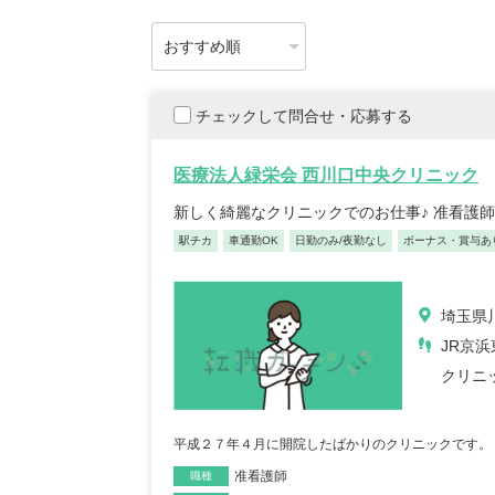
チェックして問合せ・応募する
医療法人緑栄会 西川口中央クリニック
新しく綺麗なクリニックでのお仕事♪ 准看護
駅チカ
車通勤OK
日勤のみ/夜勤なし
ボーナス・賞与あ
埼玉県川
JR京
クリニ
平成２７年４月に開院したばかりのクリニックです。
准看護師
職種