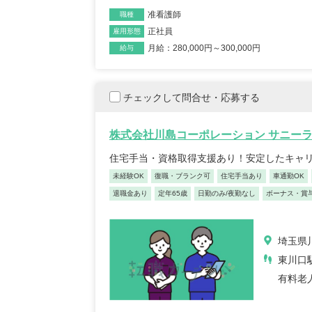
【キャリア】 約7年 正社員 総合病院 病棟 約6年
【キャリア】 4年 正
ブランク 約1年 パート デイサー...
もっと見る
准看護師
来/病棟 4年 正職員 総合
職種
正社員
雇用形態
月給：280,000円～300,000円
給与
チェックして問合せ・応募する
株式会社川島コーポレーション サニー
住宅手当・資格取得支援あり！安定したキャ
初任者/53歳/0-4年/千葉県
介護
未経験OK
復職・ブランク可
住宅手当あり
車通勤OK
2025/09/22
奈川
退職金あり
定年65歳
日勤のみ/夜勤なし
ボーナス・賞
2025
【キャリア】 約半年年 常勤 デイサービス 約半
【キャリア】 約5年
年 常勤 老健 約3年 常勤 グループ...
もっと
ス 約10年 正社員 特
見る
埼玉県川
東川口
有料老