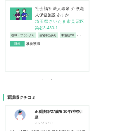
医療法人社団 武蔵野会
社
介護老人保健施設 グリー
人保
ンビレッジ朝霞台
埼
埼玉県朝霞市大字宮戸3番
染谷3
地
復職・ブランク可
住
車通勤OK
産休・育休取得実績あり
退職金あり
准看護師
職種
...
月給：237,100円～
給与
正看護師
職種
看護職クチコミ
看護師/29歳/6-10年/神奈川県
正看
2026/06/23
2025
【キャリア】 約5年 常勤 急性期病院 病棟 約3年
【キャリア】 約3年 