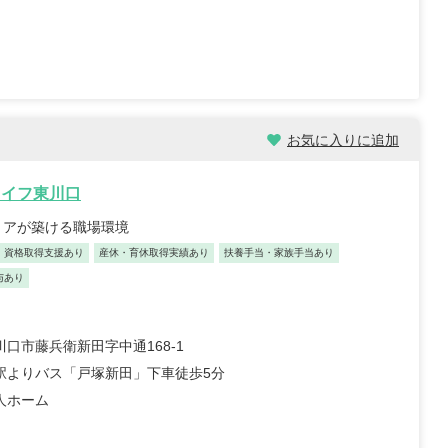
職員 大学病院 外科、救急外
【キャリア】 約5年 正社員 総合病院 病棟 約1年
病院 ...
もっと見る
正社員 クリニック 外来 【...
もっと見る
お気に入りに追加
ライフ東川口
リアが築ける職場環境
福祉士/46歳/20-25年/神
初任者/51歳/0-5年/東京都
資格取得支援あり
産休・育休取得実績あり
扶養手当・家族手当あり
県
2025/10/23
与あり
/10/29
【キャリア】 約半年 派遣 デイサービス 【
 正社員 放課後デイサービ
職先】 デイサービス 【転職の目的】 給...
もっ
別養護老人ホー...
もっと見る
見る
口市藤兵衛新田字中通168-1
駅よりバス「戸塚新田」下車徒歩5分
人ホーム