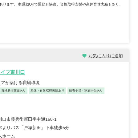
あります。車通勤OKで通勤も快適。資格取得支援や産休育休実績もあり、
士/30歳/6-10年/東京都
保育士/24歳/0-5年/神奈川県
5/11/04
2025/10/24
お気に入りに追加
【キャリア】 3年 正社員 認可保育園 【転職
先】 認可保育園（正社員） 【転職の目...
もっ
社員 認可保育園 6年 正社員
見る
ライフ東川口
 認可保育...
もっと見る
リアが築ける職場環境
資格取得支援あり
産休・育休取得実績あり
扶養手当・家族手当あり
口市藤兵衛新田字中通168-1
駅よりバス「戸塚新田」下車徒歩5分
人ホーム