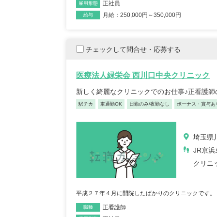
正社員
雇用形態
月給：250,000円～350,000円
給与
チェックして問合せ・応募する
医療法人緑栄会 西川口中央クリニック
新しく綺麗なクリニックでのお仕事♪正看護師
駅チカ
車通勤OK
日勤のみ/夜勤なし
ボーナス・賞与あ
埼玉県川
JR京
クリニ
平成２７年４月に開院したばかりのクリニックです。
正看護師
職種