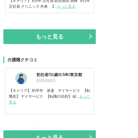
常勤 地域包括ケア病棟 【転...
もっと見る
正社員 美容クリニック
もっと見る
介護職クチコミ
資格なし/20歳/0-5年/東京都
介護
2025/10/14
都
202
転
【キャリア】 約2年 正社員 倉庫内作業 【転
【キャリア】 約7年
と
職先】 特別養護老人ホーム 【転職の目...
もっと
【転職先】 有料老人ホ
見る
る
もっと見る