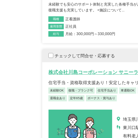
未経験でも安心のサポート体制と充実した各種手当が
復職支援も充実しています。 <施設について...
正看護師
職種
正社員
雇用形態
月給：300,000円～330,000円
給与
保育士/33歳/0-5年/東京都
保育
2025/05/08
202
チェックして問合せ・応募する
【キャリア】12年 正社員 認可保育園 【転職
【キャリア】 3年 正
株式会社川島コーポレーション サニー
先】認可保育園（正社員） 【転職の...
もっと見
認可保育園 【転職先】
る
住宅手当・資格取得支援あり！安定したキャ
未経験OK
復職・ブランク可
住宅手当あり
車通勤OK
退職金あり
定年65歳
ボーナス・賞与あり
埼玉県川
東川口
有料老