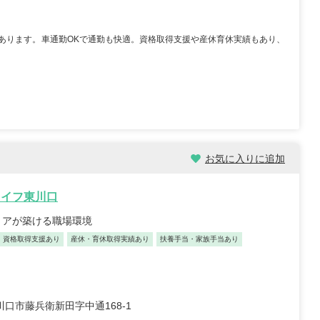
あります。車通勤OKで通勤も快適。資格取得支援や産休育休実績もあり、
お気に入りに追加
ライフ東川口
リアが築ける職場環境
資格取得支援あり
産休・育休取得実績あり
扶養手当・家族手当あり
口市藤兵衛新田字中通168-1