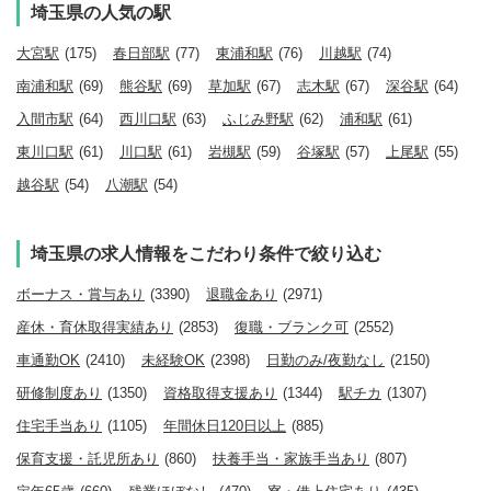
埼玉県の人気の駅
大宮駅
(175)
春日部駅
(77)
東浦和駅
(76)
川越駅
(74)
南浦和駅
(69)
熊谷駅
(69)
草加駅
(67)
志木駅
(67)
深谷駅
(64)
入間市駅
(64)
西川口駅
(63)
ふじみ野駅
(62)
浦和駅
(61)
東川口駅
(61)
川口駅
(61)
岩槻駅
(59)
谷塚駅
(57)
上尾駅
(55)
越谷駅
(54)
八潮駅
(54)
埼玉県の求人情報をこだわり条件で絞り込む
ボーナス・賞与あり
(3390)
退職金あり
(2971)
産休・育休取得実績あり
(2853)
復職・ブランク可
(2552)
車通勤OK
(2410)
未経験OK
(2398)
日勤のみ/夜勤なし
(2150)
研修制度あり
(1350)
資格取得支援あり
(1344)
駅チカ
(1307)
住宅手当あり
(1105)
年間休日120日以上
(885)
保育支援・託児所あり
(860)
扶養手当・家族手当あり
(807)