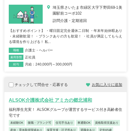
埼玉県さいたま市緑区大字下野田69-1美
園駅前コーポ102
訪問介護・定期巡回
【おすすめポイント】 ・曜日固定完全週休二日制 ・年末年始休暇あり
・未経験歓迎！ ・ブランクありの方も歓迎！ ・社員が満足してもらえ
る環境を作り上げる！ 私...
介護士・ヘルパー
職種
正社員
雇用形態
月給：240,000円～300,000円
給与
チェックして問合せ・応募する
お気に入りに追加
ALSOK介護株式会社 アミカの郷北浦和
福利厚生充実！ ALSOKグループが運営するサービス付き高齢者住
宅です
未経験OK
復職・ブランク可
住宅手当あり
車通勤OK
資格取得支援あり
産休・育休取得実績あり
保育支援・託児所あり
退職金あり
定年65歳