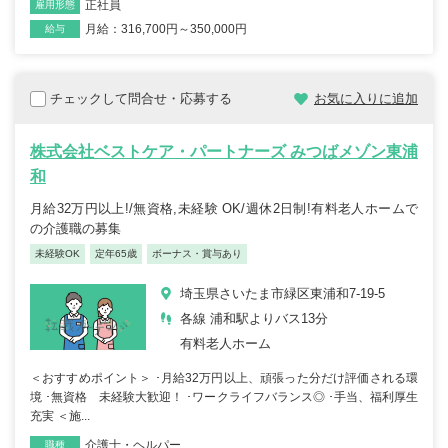
正社員
雇用形態
月給：316,700円～350,000円
給与
チェックして問合せ・応募する
お気に入りに追加
株式会社ベストケア・パートナーズ みつばメゾン東浦
和
月給32万円以上!/無資格,未経験 OK/週休2日制!有料老人ホームで
の介護職の募集
未経験OK
定年65歳
ボーナス・賞与あり
埼玉県さいたま市緑区東浦和7-19-5
各線 浦和駅よりバス13分
有料老人ホーム
＜おすすめポイント＞ ･月給32万円以上、頑張った分だけ評価される環
境 ･無資格 未経験大歓迎！ ･ワークライフバランス◎ ･手当、福利厚生
充実 ＜施...
介護士・ヘルパー
職種