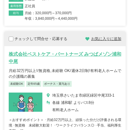
正社員
雇用形態
月給：320,000円～370,000円
給与
年収：3,840,000円～4,440,000円
チェックして問合せ・応募する
お気に入りに追加
株式会社ベストケア・パートナーズ みつばメゾン浦和
中尾
月給32万円以上!/無資格,未経験 OK/週休2日制!有料老人ホームで
の介護職の募集
未経験OK
定年65歳
ボーナス・賞与あり
埼玉県さいたま市緑区緑区中尾333-1
各線 浦和駅 よりバス8分
有料老人ホーム
＜おすすめポイント＞ ･月給32万円以上、頑張った分だけ評価される環
境 ･無資格 未経験大歓迎！ ･ワークライフバランス◎ ･手当、福利厚生