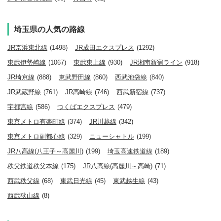
埼玉県の人気の路線
JR京浜東北線
(1498)
JR成田エクスプレス
(1292)
東武伊勢崎線
(1067)
東武東上線
(930)
JR湘南新宿ライン
(918)
JR埼京線
(888)
東武野田線
(860)
西武池袋線
(840)
JR武蔵野線
(761)
JR高崎線
(746)
西武新宿線
(737)
宇都宮線
(586)
つくばエクスプレス
(479)
東京メトロ有楽町線
(374)
JR川越線
(342)
東京メトロ副都心線
(329)
ニューシャトル
(199)
JR八高線(八王子～高麗川)
(199)
埼玉高速鉄道線
(189)
秩父鉄道秩父本線
(175)
JR八高線(高麗川～高崎)
(71)
西武秩父線
(68)
東武日光線
(45)
東武越生線
(43)
西武狭山線
(8)