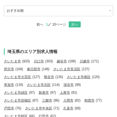
前へ
1
10ページ
次へ
埼玉県のエリア別求人情報
さいたま市
(920)
川口市
(303)
越谷市
(188)
川越市
(171)
所沢市
(168)
春日部市
(148)
さいたま市見沼区
(137)
さいたま市大宮区
(127)
熊谷市
(126)
さいたま市南区
(120)
草加市
(118)
さいたま市北区
(114)
深谷市
(99)
さいたま市緑区
(97)
新座市
(97)
上尾市
(91)
さいたま市岩槻区
(87)
三郷市
(86)
入間市
(82)
朝霞市
(77)
戸田市
(76)
さいたま市中央区
(71)
久喜市
(68)
さいたま市桜区
(66)
行田市
(62)