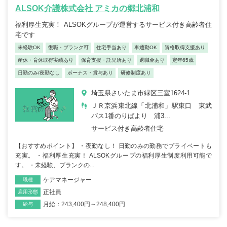
ALSOK介護株式会社 アミカの郷北浦和
福利厚生充実！ ALSOKグループが運営するサービス付き高齢者住
宅です
未経験OK
復職・ブランク可
住宅手当あり
車通勤OK
資格取得支援あり
産休・育休取得実績あり
保育支援・託児所あり
退職金あり
定年65歳
日勤のみ/夜勤なし
ボーナス・賞与あり
研修制度あり
埼玉県さいたま市緑区三室1624-1
ＪＲ京浜東北線「北浦和」駅東口 東武
バス1番のりばより 浦3...
サービス付き高齢者住宅
【おすすめポイント】 ・夜勤なし！ 日勤のみの勤務でプライベートも
充実。 ・福利厚生充実！ ALSOKグループの福利厚生制度利用可能で
す。 ・未経験、ブランクの...
ケアマネージャー
職種
正社員
雇用形態
月給：243,400円～248,400円
給与