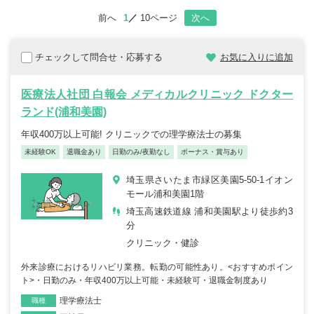
前へ
1
10ページ
次へ
チェックして問合せ・応募する
お気に入りに追加
医療法人社団 白報会 メディカルクリニック ドクター
ランド(浦和美園)
年収400万以上可能! クリニックでの理学療法士の募集
未経験OK
退職金あり
日勤のみ/夜勤なし
ボーナス・賞与あり
埼玉県さいたま市緑区美園5-50-1イオン
モール浦和美園1階
埼玉高速鉄道線 浦和美園駅より徒歩約3
分
クリニック・健診
外来診療におけるリハビリ業務。転勤の可能性あり。<おすすめポイン
ト>・日勤のみ・年収400万以上可能・未経験可・退職金制度あり
理学療法士
職種