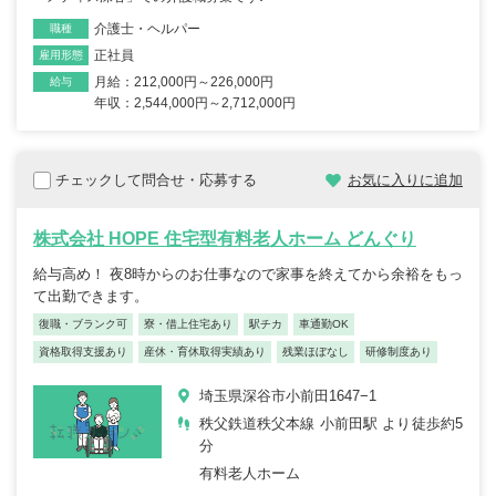
介護士・ヘルパー
職種
正社員
雇用形態
月給：212,000円～226,000円
給与
年収：2,544,000円～2,712,000円
チェックして問合せ・応募する
お気に入りに追加
株式会社 HOPE 住宅型有料老人ホーム どんぐり
給与高め！ 夜8時からのお仕事なので家事を終えてから余裕をもっ
て出勤できます。
復職・ブランク可
寮・借上住宅あり
駅チカ
車通勤OK
資格取得支援あり
産休・育休取得実績あり
残業ほぼなし
研修制度あり
埼玉県深谷市小前田1647−1
秩父鉄道秩父本線 小前田駅 より徒歩約5
分
有料老人ホーム