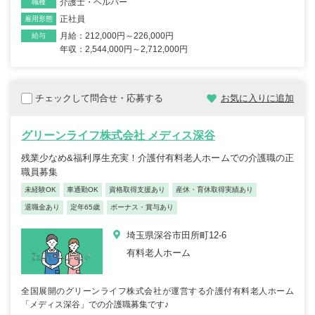
介護士・ヘルパー
職種
正社員
雇用形態
月給：212,000円～226,000円
給与
年収：2,544,000円～2,712,000円
チェックして問合せ・応募する
お気に入りに追加
グリーンライフ株式会社 メディス深谷
残業少なめ&福利厚生充実！介護付有料老人ホームでの介護職の正
職員募集
未経験OK
車通勤OK
資格取得支援あり
産休・育休取得実績あり
退職金あり
定年65歳
ボーナス・賞与あり
埼玉県深谷市田所町12-6
有料老人ホーム
全国展開のグリーンライフ株式会社が運営する介護付有料老人ホーム
「メディス深谷」での介護職募集です♪