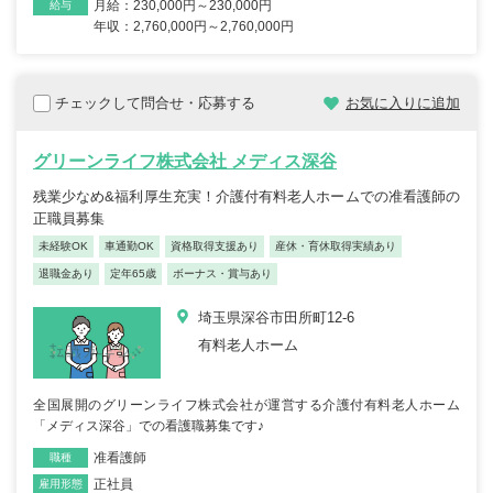
月給：230,000円～230,000円
給与
年収：2,760,000円～2,760,000円
チェックして問合せ・応募する
お気に入りに追加
グリーンライフ株式会社 メディス深谷
残業少なめ&福利厚生充実！介護付有料老人ホームでの准看護師の
正職員募集
未経験OK
車通勤OK
資格取得支援あり
産休・育休取得実績あり
退職金あり
定年65歳
ボーナス・賞与あり
埼玉県深谷市田所町12-6
有料老人ホーム
全国展開のグリーンライフ株式会社が運営する介護付有料老人ホーム
「メディス深谷」での看護職募集です♪
准看護師
職種
正社員
雇用形態