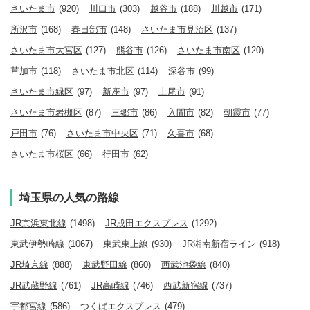
さいたま市
(920)
川口市
(303)
越谷市
(188)
川越市
(171)
所沢市
(168)
春日部市
(148)
さいたま市見沼区
(137)
さいたま市大宮区
(127)
熊谷市
(126)
さいたま市南区
(120)
草加市
(118)
さいたま市北区
(114)
深谷市
(99)
さいたま市緑区
(97)
新座市
(97)
上尾市
(91)
さいたま市岩槻区
(87)
三郷市
(86)
入間市
(82)
朝霞市
(77)
戸田市
(76)
さいたま市中央区
(71)
久喜市
(68)
さいたま市桜区
(66)
行田市
(62)
埼玉県の人気の路線
JR京浜東北線
(1498)
JR成田エクスプレス
(1292)
東武伊勢崎線
(1067)
東武東上線
(930)
JR湘南新宿ライン
(918)
JR埼京線
(888)
東武野田線
(860)
西武池袋線
(840)
JR武蔵野線
(761)
JR高崎線
(746)
西武新宿線
(737)
宇都宮線
(586)
つくばエクスプレス
(479)