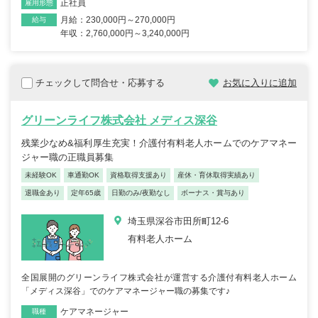
正社員
雇用形態
月給：230,000円～270,000円
給与
年収：2,760,000円～3,240,000円
チェックして問合せ・応募する
お気に入りに追加
グリーンライフ株式会社 メディス深谷
残業少なめ&福利厚生充実！介護付有料老人ホームでのケアマネー
ジャー職の正職員募集
未経験OK
車通勤OK
資格取得支援あり
産休・育休取得実績あり
退職金あり
定年65歳
日勤のみ/夜勤なし
ボーナス・賞与あり
埼玉県深谷市田所町12-6
有料老人ホーム
全国展開のグリーンライフ株式会社が運営する介護付有料老人ホーム
「メディス深谷」でのケアマネージャー職の募集です♪
ケアマネージャー
職種