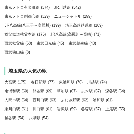
東京メトロ有楽町線
(374)
JR川越線
(342)
東京メトロ副都心線
(329)
ニューシャトル
(199)
JR八高線(八王子～高麗川)
(199)
埼玉高速鉄道線
(189)
秩父鉄道秩父本線
(175)
JR八高線(高麗川～高崎)
(71)
西武秩父線
(68)
東武日光線
(45)
東武越生線
(43)
西武狭山線
(8)
埼玉県の人気の駅
大宮駅
(175)
春日部駅
(77)
東浦和駅
(76)
川越駅
(74)
南浦和駅
(69)
熊谷駅
(69)
草加駅
(67)
志木駅
(67)
深谷駅
(64)
入間市駅
(64)
西川口駅
(63)
ふじみ野駅
(62)
浦和駅
(61)
東川口駅
(61)
川口駅
(61)
岩槻駅
(59)
谷塚駅
(57)
上尾駅
(55)
越谷駅
(54)
八潮駅
(54)