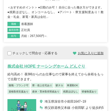
＜おすすめポイント＞ ●日勤のみ可！ 自分に合った働き方ができます。
●残業ほぼなし、オンコールなし。 ●アパート・寮支援制度あり！敷
金・礼金、家電・家具は会社...
准看護師
職種
正社員
雇用形態
月給：267,500円～
給与
チェックして問合せ・応募する
お気に入りに追加
株式会社 HOPE ナーシングホーム どんぐり
給与高め！ 夜8時からのお仕事なので家事を終えてから余裕をもっ
て出勤できます。
復職・ブランク可
寮・借上住宅あり
駅チカ
車通勤OK
資格取得支援あり
産休・育休取得実績あり
残業ほぼなし
研修制度あり
埼玉県深谷市小前田1647−19
秩父鉄道秩父本線 小前田駅 より徒歩約5