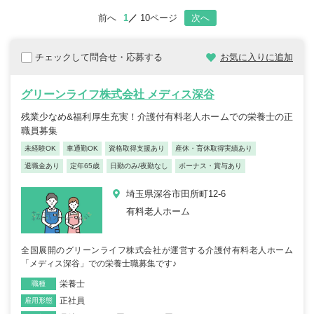
前へ
1
10ページ
次へ
チェックして問合せ・応募する
お気に入りに追加
グリーンライフ株式会社 メディス深谷
残業少なめ&福利厚生充実！介護付有料老人ホームでの栄養士の正
職員募集
未経験OK
車通勤OK
資格取得支援あり
産休・育休取得実績あり
退職金あり
定年65歳
日勤のみ/夜勤なし
ボーナス・賞与あり
埼玉県深谷市田所町12-6
有料老人ホーム
全国展開のグリーンライフ株式会社が運営する介護付有料老人ホーム
「メディス深谷」での栄養士職募集です♪
栄養士
職種
正社員
雇用形態