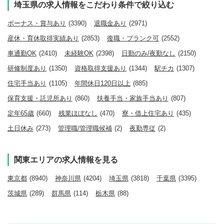
埼玉県の求人情報をこだわり条件で絞り込む
ボーナス・賞与あり
(3390)
退職金あり
(2971)
産休・育休取得実績あり
(2853)
復職・ブランク可
(2552)
車通勤OK
(2410)
未経験OK
(2398)
日勤のみ/夜勤なし
(2150)
研修制度あり
(1350)
資格取得支援あり
(1344)
駅チカ
(1307)
住宅手当あり
(1105)
年間休日120日以上
(885)
保育支援・託児所あり
(860)
扶養手当・家族手当あり
(807)
定年65歳
(660)
残業ほぼなし
(470)
寮・借上住宅あり
(435)
土日休み
(273)
管理職/管理職候補
(2)
夜勤専従
(2)
関東エリアの求人情報を見る
東京都
(8940)
神奈川県
(4204)
埼玉県
(3818)
千葉県
(3395)
茨城県
(289)
群馬県
(114)
栃木県
(88)