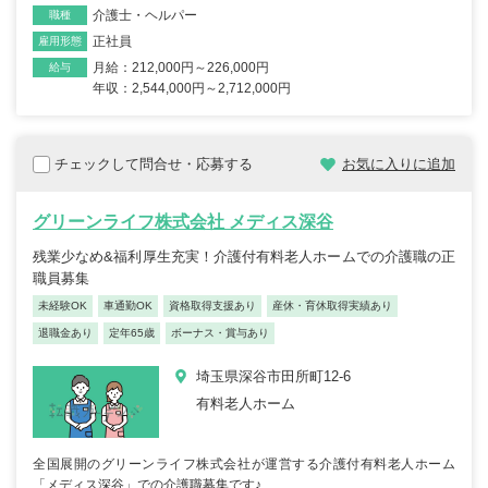
介護士・ヘルパー
職種
正社員
雇用形態
月給：212,000円～226,000円
給与
年収：2,544,000円～2,712,000円
チェックして問合せ・応募する
お気に入りに追加
グリーンライフ株式会社 メディス深谷
残業少なめ&福利厚生充実！介護付有料老人ホームでの介護職の正
職員募集
未経験OK
車通勤OK
資格取得支援あり
産休・育休取得実績あり
退職金あり
定年65歳
ボーナス・賞与あり
埼玉県深谷市田所町12-6
有料老人ホーム
全国展開のグリーンライフ株式会社が運営する介護付有料老人ホーム
「メディス深谷」での介護職募集です♪