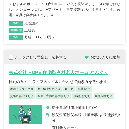
＜おすすめポイント＞ ●夜勤のみ！ 収入が見込めます。 ●残業ほぼな
し、オンコールなし。 ●アパート・寮支援制度あり！敷金・礼金、家
電・家具は会社負担です。 ●...
准看護師
職種
正社員
雇用形態
月給：395,000円～
給与
チェックして問合せ・応募する
お気に入りに追加
株式会社 HOPE 住宅型有料老人ホーム どんぐり
日勤のみ可！ ライフスタイルに合わせて働き方を選べます
復職・ブランク可
寮・借上住宅あり
駅チカ
車通勤OK
資格取得支援あり
産休・育休取得実績あり
残業ほぼなし
研修制度あり
埼玉県深谷市小前田1647−1
秩父鉄道秩父本線 小前田駅 より徒歩約5
分
有料老人ホーム