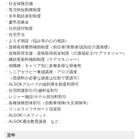
・社会保険完備
・育児時短勤務制度
・永年勤続表彰制度
・慶弔見舞金
・社内貸付制度
・住宅手当
・よろず相談（悩み等の心の相談）
・資格取得費用補助制度（初任者/実務者/認知症介護基礎）
・資格取得支援・資格取得祝金制度（介護福祉士/ケアマネジャー）
・継続更新料補助制度（ケアマネジャー）
…他職種・キャリア別に多種多様な研修有
・シニアセラピー養成講座・アロマ講座
（受講料が必要な講座は社割で受講可）
・ALSOKグループの福利厚生制度利用可
…住宅関連割引/引越料金割引
…レジャー施設/ホテル宿泊料割引
…各種保険団体割引（自動車保険/火災保険等）
…リソルライフサポート倶楽部
…ALSOKベネフィット
…ALSOK通信教育講座 など。
定年