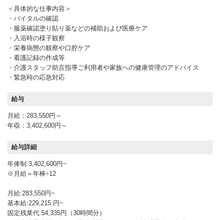
＜具体的な仕事内容＞
・バイタルの確認
・服薬確認塗り貼り薬などの補助および医療ケア
・入浴時の様子観察
・栄養病態の観察や口腔ケア
・看護記録の作成等
・介護スタッフ助言指導ご利用者や家族への健康管理のアドバイス
・緊急時の応急対応
給与
月給：283,550円～
年収：3,402,600円～
給与詳細
年俸制:3,402,600円~
※月給＝年棒÷12
月給:283,550円~
基本給:229,215 円~
固定残業代:54,335円（30時間分）