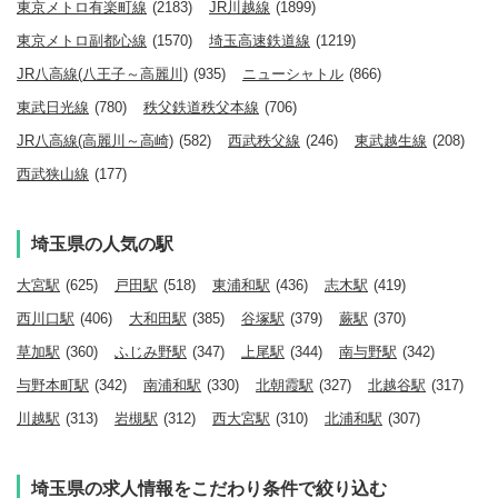
東京メトロ有楽町線
(2183)
JR川越線
(1899)
東京メトロ副都心線
(1570)
埼玉高速鉄道線
(1219)
JR八高線(八王子～高麗川)
(935)
ニューシャトル
(866)
東武日光線
(780)
秩父鉄道秩父本線
(706)
JR八高線(高麗川～高崎)
(582)
西武秩父線
(246)
東武越生線
(208)
西武狭山線
(177)
埼玉県の人気の駅
大宮駅
(625)
戸田駅
(518)
東浦和駅
(436)
志木駅
(419)
西川口駅
(406)
大和田駅
(385)
谷塚駅
(379)
蕨駅
(370)
草加駅
(360)
ふじみ野駅
(347)
上尾駅
(344)
南与野駅
(342)
与野本町駅
(342)
南浦和駅
(330)
北朝霞駅
(327)
北越谷駅
(317)
川越駅
(313)
岩槻駅
(312)
西大宮駅
(310)
北浦和駅
(307)
埼玉県の求人情報をこだわり条件で絞り込む