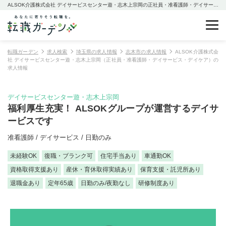
ALSOK介護株式会社 デイサービスセンター遊・志木上宗岡の正社員・准看護師・デイサービス・デイケアの求人情報
転職ガーデン
求人検索
埼玉県の求人情報
志木市の求人情報
ALSOK介護株式会
社 デイサービスセンター遊・志木上宗岡（正社員・准看護師・デイサービス・デイケア）の
求人情報
デイサービスセンター遊・志木上宗岡
福利厚生充実！ ALSOKグループが運営するデイサ
ービスです
准看護師 / デイサービス / 日勤のみ
未経験OK
復職・ブランク可
住宅手当あり
車通勤OK
資格取得支援あり
産休・育休取得実績あり
保育支援・託児所あり
退職金あり
定年65歳
日勤のみ/夜勤なし
研修制度あり