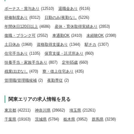
ボーナス・賞与あり
(12510)
退職金あり
(9116)
研修制度あり
(8312)
日勤のみ/夜勤なし
(5226)
年間休日120日以上
(4686)
産休・育休取得実績あり
(2853)
復職・ブランク可
(2552)
車通勤OK
(2410)
未経験OK
(2398)
土日休み
(1968)
資格取得支援あり
(1344)
駅チカ
(1307)
住宅手当あり
(1105)
保育支援・託児所あり
(860)
扶養手当・家族手当あり
(807)
定年65歳
(660)
残業ほぼなし
(470)
寮・借上住宅あり
(435)
管理職/管理職候補
(2)
夜勤専従
(2)
関東エリアの求人情報を見る
東京都
(42211)
神奈川県
(28662)
埼玉県
(21261)
千葉県
(19163)
茨城県
(5784)
栃木県
(3952)
群馬県
(3238)