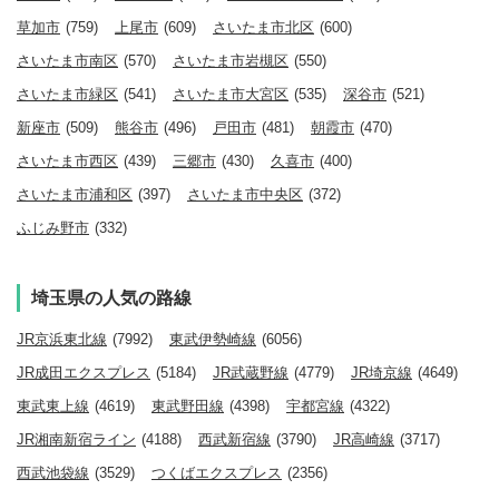
草加市
(759)
上尾市
(609)
さいたま市北区
(600)
さいたま市南区
(570)
さいたま市岩槻区
(550)
さいたま市緑区
(541)
さいたま市大宮区
(535)
深谷市
(521)
新座市
(509)
熊谷市
(496)
戸田市
(481)
朝霞市
(470)
さいたま市西区
(439)
三郷市
(430)
久喜市
(400)
さいたま市浦和区
(397)
さいたま市中央区
(372)
ふじみ野市
(332)
埼玉県の人気の路線
JR京浜東北線
(7992)
東武伊勢崎線
(6056)
JR成田エクスプレス
(5184)
JR武蔵野線
(4779)
JR埼京線
(4649)
東武東上線
(4619)
東武野田線
(4398)
宇都宮線
(4322)
JR湘南新宿ライン
(4188)
西武新宿線
(3790)
JR高崎線
(3717)
西武池袋線
(3529)
つくばエクスプレス
(2356)