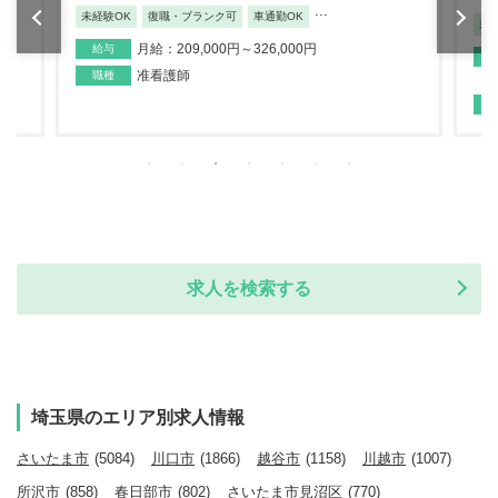
...
未経験OK
復職・ブランク可
車通勤OK
未
月給：209,000円～326,000円
給与
准看護師
職種
求人を検索する
埼玉県のエリア別求人情報
さいたま市
(5084)
川口市
(1866)
越谷市
(1158)
川越市
(1007)
所沢市
(858)
春日部市
(802)
さいたま市見沼区
(770)