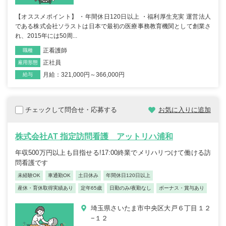
【オススメポイント】 ・年間休日120日以上 ・福利厚生充実 運営法人
である株式会社ソラストは日本で最初の医療事務教育機関として創業さ
れ、2015年には50周...
正看護師
職種
正社員
雇用形態
月給：321,000円～366,000円
給与
チェックして問合せ・応募する
お気に入りに追加
株式会社AT 指定訪問看護 アットリハ浦和
年収500万円以上も目指せる!17:00終業でメリハリつけて働ける訪
問看護です
未経験OK
車通勤OK
土日休み
年間休日120日以上
産休・育休取得実績あり
定年65歳
日勤のみ/夜勤なし
ボーナス・賞与あり
埼玉県さいたま市中央区大戸６丁目１２
−１２