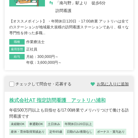
「南与野」駅より 徒歩6分
訪問看護
【オススメポイント】 ・年間休日120日 ・17:00終業 アットリハは全て
のステーションが地域最大規模の訪問看護ステーションであり、様々な
専門性を持った多職...
作業療法士
職種
正社員
雇用形態
月給：300,000円～
給与
年収：3,600,000円～
チェックして問合せ・応募する
お気に入りに追加
株式会社AT 指定訪問看護 アットリハ浦和
年収500万円以上も目指せる!17:00終業でメリハリつけて働ける訪
問看護です
未経験OK
車通勤OK
土日休み
年間休日120日以上
産休・育休取得実績あり
定年65歳
日勤のみ/夜勤なし
ボーナス・賞与あり