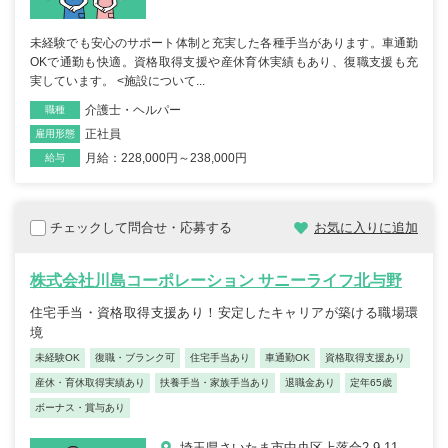
未経験でも安心のサポート体制と充実した各種手当があります。車通勤
OKで通勤も快適。資格取得支援や産休育休実績もあり、復職支援も充
実しています。 <施設について...
介護士・ヘルパー
職種
正社員
雇用形態
月給：228,000円～238,000円
給与
チェックして問合せ・応募する
お気に入りに追加
株式会社川島コーポレーション サニーライフ北与野
住宅手当・資格取得支援あり！安定したキャリアが築ける職場環
境
未経験OK
復職・ブランク可
住宅手当あり
車通勤OK
資格取得支援あり
産休・育休取得実績あり
扶養手当・家族手当あり
退職金あり
定年65歳
ボーナス・賞与あり
埼玉県さいたま市中央区上落合2-9-11