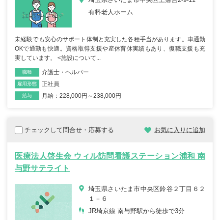
有料老人ホーム
未経験でも安心のサポート体制と充実した各種手当があります。車通勤
OKで通勤も快適。資格取得支援や産休育休実績もあり、復職支援も充
実しています。 <施設について...
介護士・ヘルパー
職種
正社員
雇用形態
月給：228,000円～238,000円
給与
チェックして問合せ・応募する
お気に入りに追加
医療法人啓生会 ウィル訪問看護ステーション浦和 南
与野サテライト
埼玉県さいたま市中央区鈴谷２丁目６２
１－６
JR埼京線 南与野駅から徒歩で3分