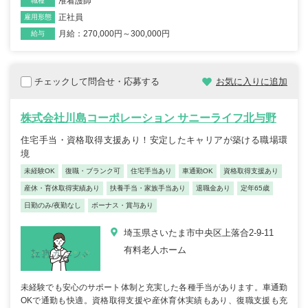
准看護師
職種
正社員
雇用形態
月給：270,000円～300,000円
給与
チェックして問合せ・応募する
お気に入りに追加
株式会社川島コーポレーション サニーライフ北与野
住宅手当・資格取得支援あり！安定したキャリアが築ける職場環
境
未経験OK
復職・ブランク可
住宅手当あり
車通勤OK
資格取得支援あり
産休・育休取得実績あり
扶養手当・家族手当あり
退職金あり
定年65歳
日勤のみ/夜勤なし
ボーナス・賞与あり
埼玉県さいたま市中央区上落合2-9-11
有料老人ホーム
未経験でも安心のサポート体制と充実した各種手当があります。車通勤
OKで通勤も快適。資格取得支援や産休育休実績もあり、復職支援も充