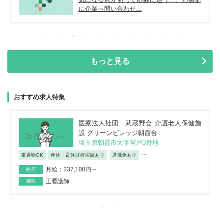
に企業へ問い合わせ...
もっと見る
おすすめ求人特集
医療法人社団 武蔵野会 介護老人保健施
設 グリーンビレッジ朝霞台
埼玉県朝霞市大字宮戸3番地
...
車通勤OK
産休・育休取得実績あり
退職金あり
月給：237,100円～
給与
正看護師
職種