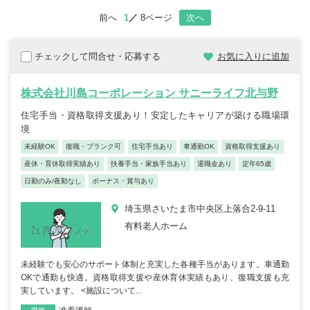
前へ
1
8ページ
次へ
チェックして問合せ・応募する
お気に入りに追加
株式会社川島コーポレーション サニーライフ北与野
住宅手当・資格取得支援あり！安定したキャリアが築ける職場環
境
未経験OK
復職・ブランク可
住宅手当あり
車通勤OK
資格取得支援あり
産休・育休取得実績あり
扶養手当・家族手当あり
退職金あり
定年65歳
日勤のみ/夜勤なし
ボーナス・賞与あり
埼玉県さいたま市中央区上落合2-9-11
有料老人ホーム
未経験でも安心のサポート体制と充実した各種手当があります。車通勤
OKで通勤も快適。資格取得支援や産休育休実績もあり、復職支援も充
実しています。 <施設について...