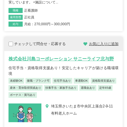
実しています。 <施設について...
正看護師
職種
正社員
雇用形態
月給：270,000円～300,000円
給与
チェックして問合せ・応募する
お気に入りに追加
株式会社川島コーポレーション サニーライフ北与野
住宅手当・資格取得支援あり！安定したキャリアが築ける職場環
境
未経験OK
復職・ブランク可
住宅手当あり
車通勤OK
資格取得支援あり
産休・育休取得実績あり
扶養手当・家族手当あり
退職金あり
定年65歳
ボーナス・賞与あり
埼玉県さいたま市中央区上落合2-9-11
有料老人ホーム