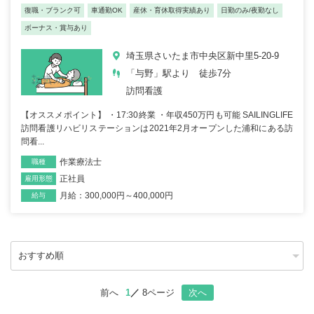
復職・ブランク可
車通勤OK
産休・育休取得実績あり
日勤のみ/夜勤なし
ボーナス・賞与あり
埼玉県さいたま市中央区新中里5-20-9
「与野」駅より 徒歩7分
訪問看護
【オススメポイント】 ・17:30終業 ・年収450万円も可能 SAILINGLIFE
訪問看護リハビリステーションは2021年2月オープンした浦和にある訪
問看...
作業療法士
職種
正社員
雇用形態
月給：300,000円～400,000円
給与
前へ
1
8ページ
次へ