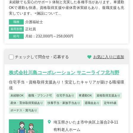
未経験でも安心のサポート体制と充実した各種手当があります。車通勤
OKで通勤も快適。資格取得支援や産休育休実績もあり、復職支援も充
実しています。 <施設について...
介護福祉士
職種
正社員
雇用形態
月給：232,000円～258,000円
給与
チェックして問合せ・応募する
お気に入りに追加
株式会社川島コーポレーション サニーライフ北与野
住宅手当・資格取得支援あり！安定したキャリアが築ける職場環
境
未経験OK
復職・ブランク可
住宅手当あり
車通勤OK
資格取得支援あり
産休・育休取得実績あり
扶養手当・家族手当あり
退職金あり
定年65歳
ボーナス・賞与あり
埼玉県さいたま市中央区上落合2-9-11
有料老人ホーム