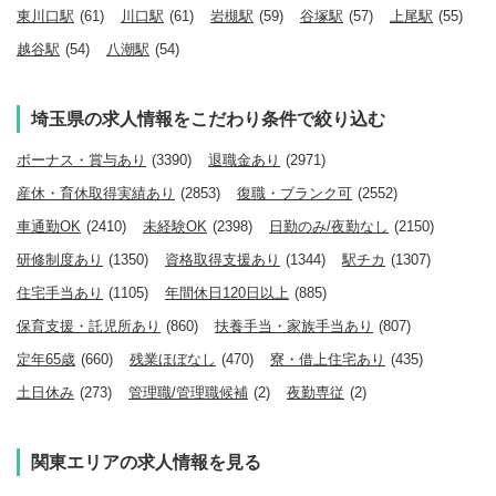
東川口駅
(61)
川口駅
(61)
岩槻駅
(59)
谷塚駅
(57)
上尾駅
(55)
越谷駅
(54)
八潮駅
(54)
埼玉県の求人情報をこだわり条件で絞り込む
ボーナス・賞与あり
(3390)
退職金あり
(2971)
産休・育休取得実績あり
(2853)
復職・ブランク可
(2552)
車通勤OK
(2410)
未経験OK
(2398)
日勤のみ/夜勤なし
(2150)
研修制度あり
(1350)
資格取得支援あり
(1344)
駅チカ
(1307)
住宅手当あり
(1105)
年間休日120日以上
(885)
保育支援・託児所あり
(860)
扶養手当・家族手当あり
(807)
定年65歳
(660)
残業ほぼなし
(470)
寮・借上住宅あり
(435)
土日休み
(273)
管理職/管理職候補
(2)
夜勤専従
(2)
関東エリアの求人情報を見る