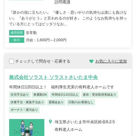
訪問看護
『誰かの役に立ちたい』 『優しさ・思いやりの気持ちは誰にも負けな
い』 『ありがとう』と言われるのが好き』 このようなお気持ちを持っ
ている方にとってはピッタリなお...
非常勤
雇用形態
職種
月給：1,600円～2,000円
給与
チェックして問合せ・応募する
お気に入りに追加
株式会社ソラスト ソラストさいたま中央
年間休日120日以上！ 福利厚生充実の有料老人ホームです
住宅手当あり
車通勤OK
年間休日120日以上
産休・育休取得実績あり
扶養手当・家族手当あり
退職金あり
日勤のみ/夜勤なし
ボーナス・賞与あり
埼玉県さいたま市中央区鈴谷8-2-5
有料老人ホーム