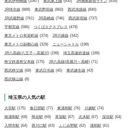
東武伊勢崎線
(1067)
東武東上線
(930)
JR湘南新宿ライン
(918)
JR埼京線
(888)
東武野田線
(860)
西武池袋線
(840)
JR武蔵野線
(761)
JR高崎線
(746)
西武新宿線
(737)
宇都宮線
(586)
つくばエクスプレス
(479)
東京メトロ有楽町線
(374)
JR川越線
(342)
東京メトロ副都心線
(329)
ニューシャトル
(199)
JR八高線(八王子～高麗川)
(199)
埼玉高速鉄道線
(189)
秩父鉄道秩父本線
(175)
JR八高線(高麗川～高崎)
(71)
西武秩父線
(68)
東武日光線
(45)
東武越生線
(43)
西武狭山線
(8)
埼玉県の人気の駅
大宮駅
(175)
春日部駅
(77)
東浦和駅
(76)
川越駅
(74)
南浦和駅
(69)
熊谷駅
(69)
草加駅
(67)
志木駅
(67)
深谷駅
(64)
入間市駅
(64)
西川口駅
(63)
ふじみ野駅
(62)
浦和駅
(61)