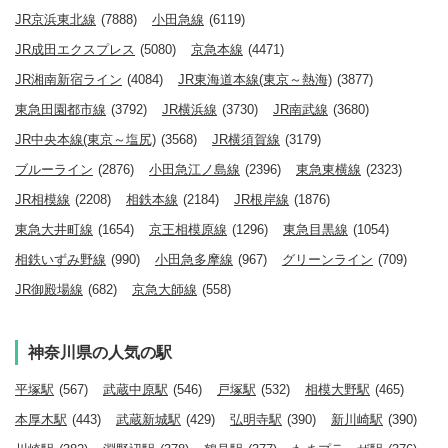
JR京浜東北線
(7888)
小田急線
(6119)
JR成田エクスプレス
(5080)
京急本線
(4471)
JR湘南新宿ライン
(4084)
JR東海道本線(東京～熱海)
(3877)
東急田園都市線
(3792)
JR横浜線
(3730)
JR南武線
(3680)
JR中央本線(東京～塩尻)
(3568)
JR横須賀線
(3179)
ブルーライン
(2876)
小田急江ノ島線
(2396)
東急東横線
(2323)
JR相模線
(2208)
相鉄本線
(2184)
JR根岸線
(1876)
東急大井町線
(1654)
京王相模原線
(1296)
東急目黒線
(1054)
相鉄いずみ野線
(990)
小田急多摩線
(967)
グリーンライン
(709)
JR御殿場線
(682)
京急大師線
(558)
神奈川県の人気の駅
平塚駅
(567)
武蔵中原駅
(546)
戸塚駅
(532)
相模大野駅
(465)
本厚木駅
(443)
武蔵新城駅
(429)
弘明寺駅
(390)
新川崎駅
(390)