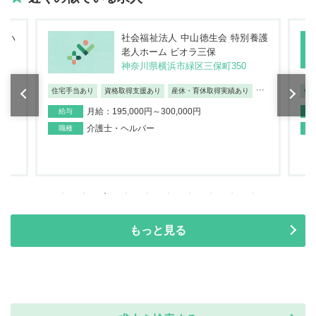
コハ
社会福祉法人 中山徳生会 特別養護
老人ホーム ビオラ三保
神奈川県横浜市緑区三保町350
...
住宅手当あり
資格取得支援あり
産休・育休取得実績あり
住
月給：195,000円～300,000円
給与
介護士・ヘルパー
職種
もっと見る