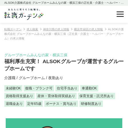
ALSOK介護株式会社 グループホームみんなの家・横浜三保の正社員・介護士・ヘルパー・グループホームの求人情報
転職ガーデン
求人検索
神奈川県の求人情報
横浜市緑区の求人情報
ALSOK介護
株式会社 グループホームみんなの家・横浜三保（正社員・介護士・ヘルパー・グループホー
ム）の求人情報
グループホームみんなの家・横浜三保
福利厚生充実！ ALSOKグループが運営するグルー
プホームです
介護職 / グループホーム / 夜勤あり
未経験OK
復職・ブランク可
住宅手当あり
車通勤OK
資格取得支援あり
産休・育休取得実績あり
保育支援・託児所あり
退職金あり
定年65歳
ボーナス・賞与あり
研修制度あり