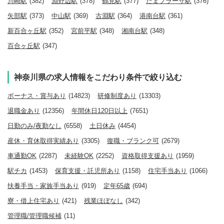
川崎駅
(382)
淵野辺駅
(378)
鶴見駅
(377)
たまプラーザ駅
(376)
矢部駅
(373)
中山駅
(369)
古淵駅
(364)
港南台駅
(361)
新百合ヶ丘駅
(352)
宮前平駅
(348)
湘南台駅
(348)
百合ヶ丘駅
(347)
神奈川県の求人情報をこだわり条件で絞り込む
ボーナス・賞与あり
(14823)
研修制度あり
(13303)
退職金あり
(12356)
年間休日120日以上
(7651)
日勤のみ/夜勤なし
(6558)
土日休み
(4454)
産休・育休取得実績あり
(3305)
復職・ブランク可
(2679)
車通勤OK
(2287)
未経験OK
(2252)
資格取得支援あり
(1959)
駅チカ
(1453)
保育支援・託児所あり
(1158)
住宅手当あり
(1066)
扶養手当・家族手当あり
(919)
定年65歳
(694)
寮・借上住宅あり
(421)
残業ほぼなし
(342)
管理職/管理職候補
(11)