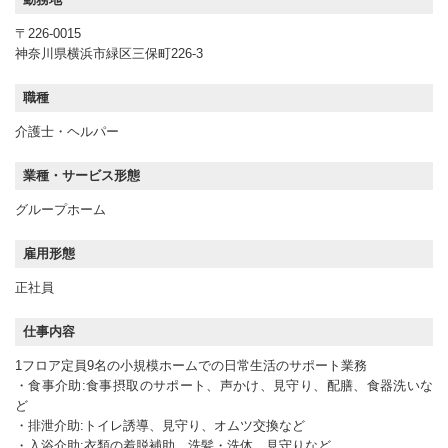
〒226-0015
神奈川県横浜市緑区三保町226-3
職種
介護士・ヘルパー
業種・サービス形態
グループホーム
雇用形態
正社員
仕事内容
1フロア定員9名の小規模ホームでの日常生活のサポート業務
・食事介助:食事摂取のサポート、声かけ、見守り、配膳、食器洗いな
ど
・排泄介助:トイレ誘導、見守り、オムツ交換など
・入浴介助:衣類の着脱補助、洗髪・洗体、見守りなど