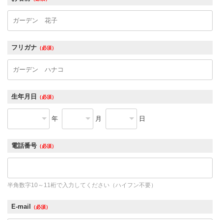
フリガナ
（必須）
生年月日
（必須）
年
月
日
電話番号
（必須）
半角数字10～11桁で入力してください（ハイフン不要）
E-mail
（必須）