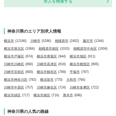
求人を検索する
神奈川県のエリア別求人情報
横浜市
(12186)
川崎市
(5286)
相模原市
(2402)
藤沢市
(1344)
横浜市港北区
(1066)
相模原市南区
(1015)
相模原市中央区
(1004)
横浜市戸塚区
(974)
横浜市青葉区
(944)
横浜市旭区
(911)
川崎市川崎区
(890)
川崎市高津区
(818)
横浜市都筑区
(806)
川崎市宮前区
(800)
横浜市鶴見区
(789)
平塚市
(787)
横浜市神奈川区
(782)
横須賀市
(770)
大和市
(766)
川崎市中原区
(757)
川崎市麻生区
(724)
川崎市多摩区
(722)
横浜市緑区
(717)
横浜市南区
(716)
厚木市
(696)
神奈川県の人気の路線