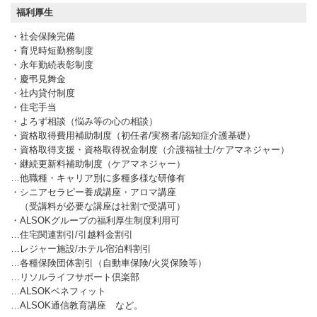
福利厚生
・社会保険完備
・育児時短勤務制度
・永年勤続表彰制度
・慶弔見舞金
・社内貸付制度
・住宅手当
・よろず相談（悩み等の心の相談）
・資格取得費用補助制度（初任者/実務者/認知症介護基礎）
・資格取得支援・資格取得祝金制度（介護福祉士/ケアマネジャー）
・継続更新料補助制度（ケアマネジャー）
…他職種・キャリア別に多種多様な研修有
・シニアセラピー養成講座・アロマ講座
（受講料が必要な講座は社割で受講可）
・ALSOKグループの福利厚生制度利用可
…住宅関連割引/引越料金割引
…レジャー施設/ホテル宿泊料割引
…各種保険団体割引（自動車保険/火災保険等）
…リソルライフサポート倶楽部
…ALSOKベネフィット
…ALSOK通信教育講座 など。