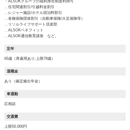
・ALSOKグループの福利厚生制度利用可
…住宅関連割引/引越料金割引
…レジャー施設/ホテル宿泊料割引
…各種保険団体割引（自動車保険/火災保険等）
…リソルライフサポート倶楽部
…ALSOKベネフィット
…ALSOK通信教育講座 など。
定年
65歳（再雇用あり:上限78歳）
退職金
あり（確定拠出年金）
車通勤
応相談
交通費
上限50,000円