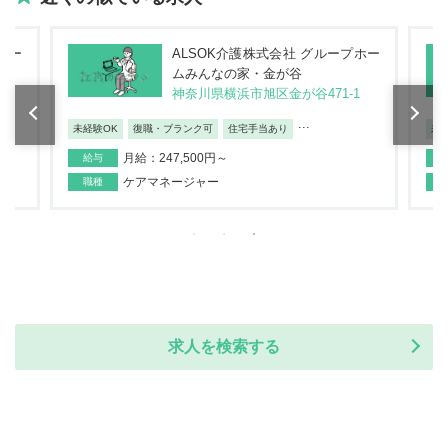
ホー
ALSOK介護株式会社 グループホー
ムみんなの家・金が谷
神奈川県横浜市旭区金が谷471-1
...
未経験OK
復職・ブランク可
住宅手当あり
未
月給：247,500円～
給与
ケアマネージャー
職種
求人を検索する