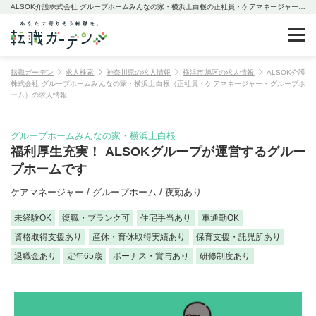
ALSOK介護株式会社 グループホームみんなの家・横浜上白根の正社員・ケアマネージャー・グループホームの求人情報
転職ガーデン
求人検索
神奈川県の求人情報
横浜市旭区の求人情報
ALSOK介護
株式会社 グループホームみんなの家・横浜上白根（正社員・ケアマネージャー・グループホ
ーム）の求人情報
グループホームみんなの家・横浜上白根
福利厚生充実！ ALSOKグループが運営するグルー
プホームです
ケアマネージャー / グループホーム / 夜勤あり
未経験OK
復職・ブランク可
住宅手当あり
車通勤OK
資格取得支援あり
産休・育休取得実績あり
保育支援・託児所あり
退職金あり
定年65歳
ボーナス・賞与あり
研修制度あり