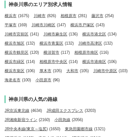
神奈川県のエリア別求人情報
横浜市
(1675)
川崎市
(826)
相模原市
(281)
藤沢市
(254)
平塚市
(169)
川崎市川崎区
(147)
横浜市戸塚区
(143)
川崎市宮前区
(141)
川崎市麻生区
(136)
横浜市港北区
(134)
横浜市旭区
(132)
横浜市青葉区
(132)
川崎市高津区
(132)
横浜市鶴見区
(120)
横須賀市
(117)
相模原市南区
(116)
横浜市緑区
(114)
相模原市中央区
(114)
横浜市港南区
(106)
横浜市泉区
(106)
厚木市
(105)
大和市
(105)
川崎市中原区
(103)
海老名市
(100)
小田原市
(96)
神奈川県の人気の路線
JR京浜東北線
(4634)
JR成田エクスプレス
(3203)
JR湘南新宿ライン
(2160)
小田急線
(2056)
JR中央本線(東京～塩尻)
(1650)
東急田園都市線
(1321)