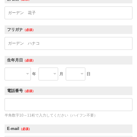
フリガナ
（必須）
生年月日
（必須）
年
月
日
電話番号
（必須）
半角数字10～11桁で入力してください（ハイフン不要）
E-mail
（必須）