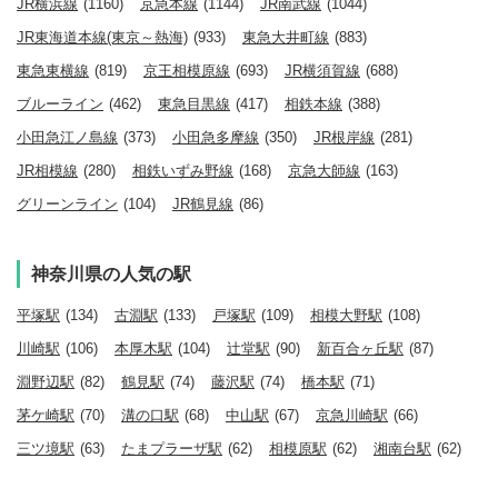
JR横浜線
(1160)
京急本線
(1144)
JR南武線
(1044)
JR東海道本線(東京～熱海)
(933)
東急大井町線
(883)
東急東横線
(819)
京王相模原線
(693)
JR横須賀線
(688)
ブルーライン
(462)
東急目黒線
(417)
相鉄本線
(388)
小田急江ノ島線
(373)
小田急多摩線
(350)
JR根岸線
(281)
JR相模線
(280)
相鉄いずみ野線
(168)
京急大師線
(163)
グリーンライン
(104)
JR鶴見線
(86)
神奈川県の人気の駅
平塚駅
(134)
古淵駅
(133)
戸塚駅
(109)
相模大野駅
(108)
川崎駅
(106)
本厚木駅
(104)
辻堂駅
(90)
新百合ヶ丘駅
(87)
淵野辺駅
(82)
鶴見駅
(74)
藤沢駅
(74)
橋本駅
(71)
茅ケ崎駅
(70)
溝の口駅
(68)
中山駅
(67)
京急川崎駅
(66)
三ツ境駅
(63)
たまプラーザ駅
(62)
相模原駅
(62)
湘南台駅
(62)