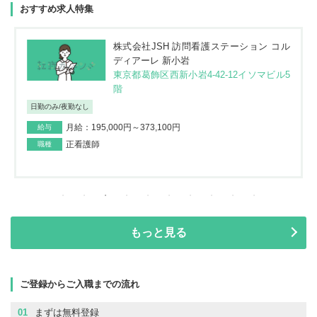
おすすめ求人特集
株式会社JSH 訪問看護ステーション コル
ディアーレ 新小岩
東京都葛飾区西新小岩4-42-12イソマビル5
階
日勤のみ/夜勤なし
月給：195,000円～373,100円
給与
正看護師
職種
もっと見る
ご登録からご入職までの流れ
01
まずは無料登録