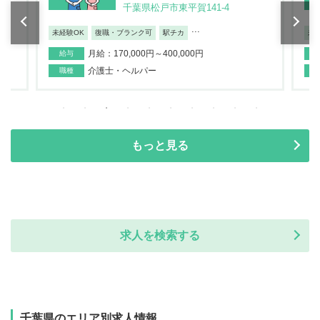
千葉県松戸市東平賀141-4
...
未経験OK
復職・ブランク可
駅チカ
未
月給：170,000円～400,000円
給与
介護士・ヘルパー
職種
もっと見る
求人を検索する
千葉県のエリア別求人情報