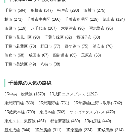
千葉市
(594)
船橋市
(347)
松戸市
(290)
市川市
(275)
柏市
(271)
千葉市中央区
(166)
千葉市稲毛区
(129)
流山市
(124)
市原市
(119)
八千代市
(107)
木更津市
(98)
習志野市
(96)
千葉市花見川区
(90)
千葉市緑区
(82)
我孫子市
(80)
千葉市若葉区
(78)
野田市
(77)
鎌ケ谷市
(75)
浦安市
(70)
佐倉市
(68)
成田市
(67)
四街道市
(65)
茂原市
(58)
千葉市美浜区
(49)
八街市
(38)
千葉県の人気の路線
JR中央・総武線
(1370)
JR成田エクスプレス
(1292)
東武野田線
(860)
JR武蔵野線
(761)
JR常磐線(上野～取手)
(742)
JR総武本線
(700)
京成本線
(592)
つくばエクスプレス
(479)
東京メトロ東西線
(461)
都営新宿線
(460)
JR内房線
(449)
新京成線
(344)
JR外房線
(311)
JR京葉線
(224)
JR成田線
(214)