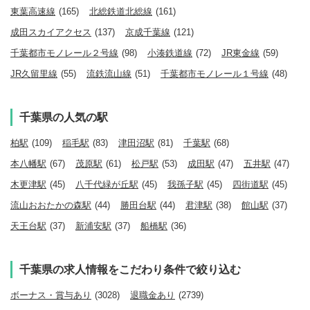
東葉高速線
(165)
北総鉄道北総線
(161)
成田スカイアクセス
(137)
京成千葉線
(121)
千葉都市モノレール２号線
(98)
小湊鉄道線
(72)
JR東金線
(59)
JR久留里線
(55)
流鉄流山線
(51)
千葉都市モノレール１号線
(48)
千葉県の人気の駅
柏駅
(109)
稲毛駅
(83)
津田沼駅
(81)
千葉駅
(68)
本八幡駅
(67)
茂原駅
(61)
松戸駅
(53)
成田駅
(47)
五井駅
(47)
木更津駅
(45)
八千代緑が丘駅
(45)
我孫子駅
(45)
四街道駅
(45)
流山おおたかの森駅
(44)
勝田台駅
(44)
君津駅
(38)
館山駅
(37)
天王台駅
(37)
新浦安駅
(37)
船橋駅
(36)
千葉県の求人情報をこだわり条件で絞り込む
ボーナス・賞与あり
(3028)
退職金あり
(2739)