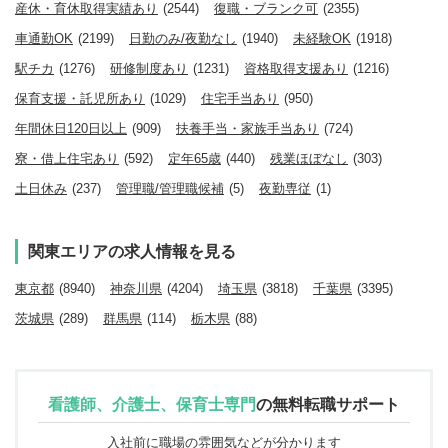
産休・育休取得実績あり
(2544)
復職・ブランク可
(2355)
車通勤OK
(2199)
日勤のみ/夜勤なし
(1940)
未経験OK
(1918)
駅チカ
(1276)
研修制度あり
(1231)
資格取得支援あり
(1216)
保育支援・託児所あり
(1029)
住宅手当あり
(950)
年間休日120日以上
(909)
扶養手当・家族手当あり
(724)
寮・借上住宅あり
(592)
定年65歳
(440)
残業ほぼなし
(303)
土日休み
(237)
管理職/管理職候補
(5)
夜勤専従
(1)
関東エリアの求人情報を見る
東京都
(8940)
神奈川県
(4204)
埼玉県
(3818)
千葉県
(3395)
茨城県
(289)
群馬県
(114)
栃木県
(88)
看護師、介護士、保育士専門
の
無料転職サポート
入社前に職場の雰囲気などが分かります