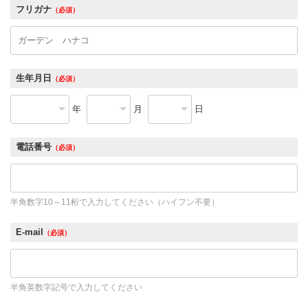
フリガナ
（必須）
生年月日
（必須）
年
月
日
電話番号
（必須）
半角数字10～11桁で入力してください（ハイフン不要）
E-mail
（必須）
半角英数字記号で入力してください