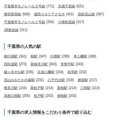
千葉都市モノレール２号線
(771)
京成千原線
(521)
都営新宿線
(500)
成田スカイアクセス
(401)
流鉄流山線
(397)
千葉都市モノレール１号線
(326)
小湊鉄道線
(317)
JR東金線
(311)
千葉県の人気の駅
南行徳駅
(361)
柏駅
(347)
行徳駅
(295)
本八幡駅
(288)
四街道駅
(273)
新検見川駅
(263)
常盤平駅
(243)
鎌ヶ谷大仏駅
(235)
京成八幡駅
(234)
稲毛駅
(232)
流山おおたかの森駅
(231)
八千代台駅
(218)
都賀駅
(217)
検見川駅
(216)
新松戸駅
(214)
新柏駅
(214)
三咲駅
(213)
高根公団駅
(205)
松戸駅
(202)
南柏駅
(202)
千葉県の求人情報をこだわり条件で絞り込む