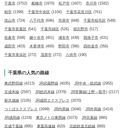
千葉市
(3752)
船橋市
(1970)
松戸市
(1607)
市川市
(1582)
柏市
(1399)
千葉市中央区
(1104)
千葉市花見川区
(761)
流山市
(724)
八千代市
(696)
市原市
(668)
千葉市稲毛区
(548)
千葉市若葉区
(541)
千葉市緑区
(526)
習志野市
(517)
佐倉市
(508)
鎌ケ谷市
(451)
浦安市
(438)
我孫子市
(431)
成田市
(403)
木更津市
(400)
野田市
(396)
四街道市
(356)
千葉市美浜区
(272)
茂原市
(272)
八街市
(190)
千葉県の人気の路線
東武野田線
(4213)
JR武蔵野線
(4035)
JR中央・総武線
(2955)
京成本線
(2597)
JR総武本線
(2379)
JR常磐線(上野～取手)
(2117)
新京成線
(2105)
JR成田エクスプレス
(2070)
つくばエクスプレス
(1699)
JR内房線
(1646)
JR外房線
(1414)
JR成田線
(1219)
東京メトロ東西線
(1073)
JR京葉線
(990)
京成千葉線
(895)
東葉高速線
(820)
北総鉄道北総線
(800)