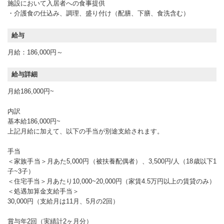
施設において入居者への食事提供
・介護食の仕込み、調理、盛り付け（配膳、下膳、食洗含む）
給与
月給：186,000円～
給与詳細
月給186,000円~
内訳
基本給186,000円~
上記月給に加えて、以下の手当が別途支給されます。
手当
＜家族手当＞月あた5,000円（被扶養配偶者）、3,500円/人（18歳以下1
子~3子）
＜住宅手当＞月あたり10,000~20,000円（家賃4.5万円以上の賃貸のみ）
＜処遇加算金支給手当＞
30,000円（支給月は11月、5月の2回）
賞与年2回（実績計2ヶ月分）