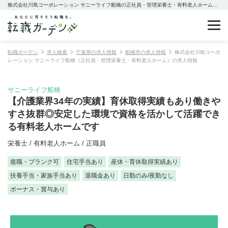
株式会社川島コーポレーション サニーライフ船橋の正社員・管理栄養士・有料老人ホームの求人情報
転職ガーデン
求人検索
千葉県の求人情報
船橋市の求人情報
株式会社川島コーポ
レーション サニーライフ船橋（正社員・管理栄養士・有料老人ホーム）の求人情報
サニーライフ船橋
【介護業界34年の実績】育休取得実績もあり働きや
すさ抜群◎安定した環境で資格を活かして活躍でき
る有料老人ホームです
栄養士 / 有料老人ホーム / 正職員
復職・ブランク可
住宅手当あり
産休・育休取得実績あり
扶養手当・家族手当あり
退職金あり
日勤のみ/夜勤なし
ボーナス・賞与あり