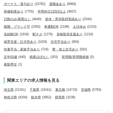
ボーナス・賞与あり
(10782)
退職金あり
(9069)
研修制度あり
(7755)
年間休日120日以上
(4837)
日勤のみ/夜勤なし
(4640)
産休・育休取得実績あり
(2544)
復職・ブランク可
(2355)
車通勤OK
(2199)
土日休み
(2153)
未経験OK
(1918)
駅チカ
(1276)
資格取得支援あり
(1216)
保育支援・託児所あり
(1029)
住宅手当あり
(950)
扶養手当・家族手当あり
(724)
寮・借上住宅あり
(592)
定年65歳
(440)
残業ほぼなし
(303)
管理職/管理職候補
(5)
夜勤専従
(1)
関東エリアの求人情報を見る
埼玉県
(21261)
千葉県
(19161)
東京都
(14710)
茨城県
(5783)
神奈川県
(4204)
栃木県
(3952)
群馬県
(3238)