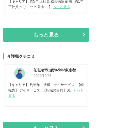
常勤 地域包括ケア病棟 【転...
もっと見る
正社員 美容クリニック 
もっと見る
介護職クチコミ
資格なし/20歳/0-5年/東京都
介護福
2025/10/14
都
2025
【キャリア】 約2年 正社員 倉庫内作業 【転
【キャリア】 約7年
職先】 特別養護老人ホーム 【転職の目...
もっと
【転職先】 有料老人ホ
見る
る