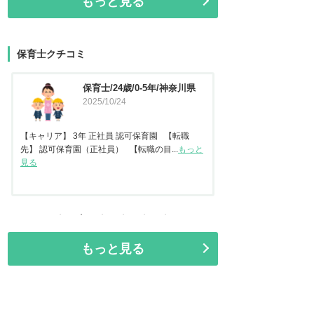
もっと見る
保育士クチコミ
保育士/45歳/20-25年/東京都
保育士
2025/09/11
県
2025
【キャリア】 認可保
任保育士として職員指導
【キャリア】22年 正社員 認可保育園2年 認定こ
見る
ども園 【転職先】保育園（認可...
もっと見る
もっと見る