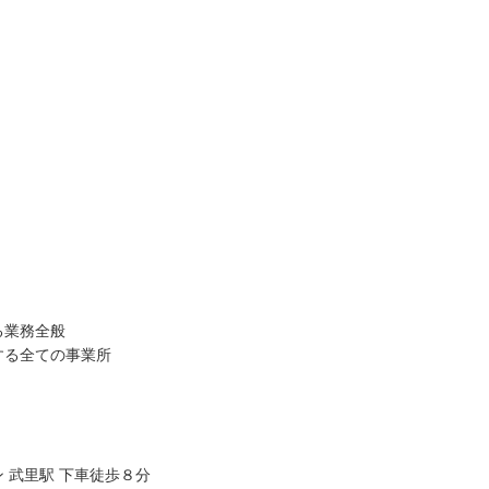
職員 大学病院 外科、救急外
【キャリア】 約5年 正社員 総合病院 病棟 約1年
院 ...
もっと見る
正社員 クリニック 外来 【...
もっと見る
）
祉士/46歳/20-25年/神
初任者/51歳/0-5年/東京都
県
2025/10/23
10/29
【キャリア】 約半年 派遣 デイサービス 【転
る業務全般
 正社員 放課後デイサービ
職先】 デイサービス 【転職の目的】 給...
もっと
する全ての事業所
養護老人ホー...
もっと見る
見る
 武里駅 下車徒歩８分