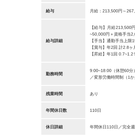
リカバリーインターナシ
T-
給与
月給：213,500円～267
ョナル株式会社 訪問看護
訪問
ステーション リカバリ
のは
【給与】月給213,500円~
ー 池尻大橋事務所
千葉
~50,000円＋資格手当2,
東京都世田谷区世田谷区
青塚
給与詳細
【手当】通勤手当上限15
池尻3-3-1キドビル5階
車通勤OK
年間休日12
【賞与】年2回 計2.8
...
未経験OK
復職・ブランク可
住宅手当あり
産休・育休取得実績あり
【昇給】年1回 0.7~1.
月給：320,600円～369,000円
給与
月給：110,
給与
正看護師
職種
正看護師
職種
9:00~18:00（休憩60分
勤務時間
／変形労働時間制（1か
残業時間
あり
年間休日数
110日
正看護師/39歳/16-20年/東京
正看護
都
葉県
休日詳細
年間休日110日／完全
2025/10/20
2022/