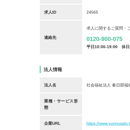
求人ID
24565
求人に関するご質問・
保育士/33歳/0-5年/東京都
保育士
連絡先
0120-900-075
2025/05/08
2025/
平日10:00-19:00
休日
【キャリア】12年 正社員 認可保育園 【転職
【キャリア】 3年 正社
法人情報
先】認可保育園（正社員） 【転職の...
もっと見
認可保育園 【転職先】 
る
法人名
社会福祉法人 春日部福
業種・サービス形
態
企業URL
https://www.yurinosato-k