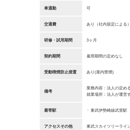
【キャリア】 約7年 正社員 総合病院 病棟 約6年
【キャリア】 4年 正
ブランク 約1年 パート デイサー...
もっと見る
来/病棟 4年 正職員 総合病
車通勤
可
交通費
あり（社内規定による
研修・試用期間
3ヶ月
契約期間
雇用期間の定めなし
初任者/53歳/0-4年/千葉県
介護福
受動喫煙防止措置
あり(屋内禁煙)
2025/09/22
奈川
2025/
【キャリア】 約半年年 常勤 デイサービス 約半
業務内容：法人の定め
備考
【キャリア】 約5年
年 常勤 老健 約3年 常勤 グループ...
もっと
就業場所：法人が運営
ス 約10年 正社員 特別
見る
最寄駅
東武伊勢崎線武里駅
アクセスその他
東武スカイツリーライン