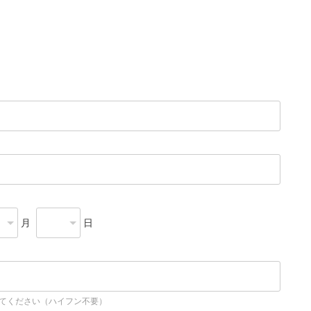
月
日
してください（ハイフン不要）