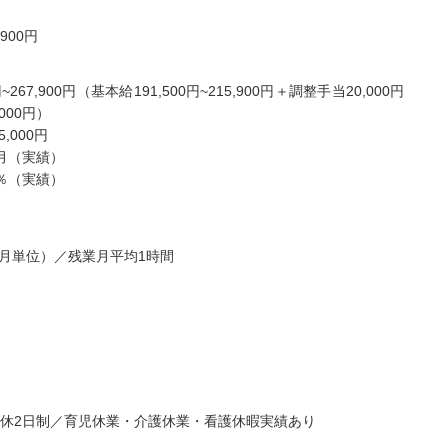
イノベーション合同会社
株式会社ツクイ ツクイ 津
,900円
看護ステーションな
久井浜グループホーム
 松戸サテライト
神奈川県横須賀市津久井2-
267,900円（基本給191,500円~215,900円＋調整手当20,000円
県松戸市仲井町2-7-6
17-33
000円）
ビル101
...
駅チカ
車通勤OK
資格取得支援あり
,000円
0日以上
月給：221,900円～305,000円
給与
ヶ月（実績）
...
正看護師
職種
2％（実績）
000円～
）
月単位）／残業月平均1時間
師/30歳/経験5-10年/千
正看護師/27歳/6-10年/神奈川
県
週休2日制／育児休業・介護休業・看護休暇実績あり
09/25
2026/07/30