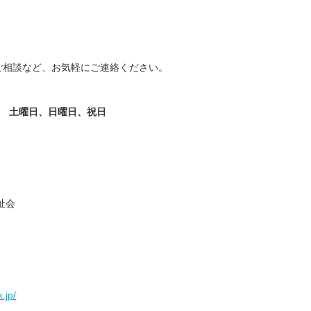
ご相談など、お気軽にご連絡ください。
/30歳/6-10年/東京都
保育士/24歳/0-5年/神奈川県
11/04
2025/10/24
 土曜日、日曜日、祝日
【キャリア】 3年 正社員 認可保育園 【転職
先】 認可保育園（正社員） 【転職の目...
もっと
員 認可保育園 6年 正社員
見る
認可保育...
もっと見る
祉会
.jp/