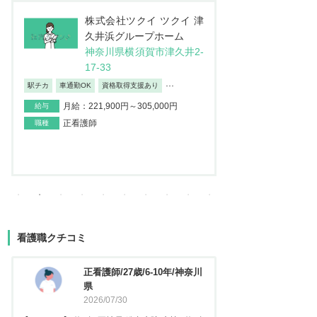
株式会社JSH 訪問看護ス
医
テーション コルディアー
介
レ 新小岩
ン
東京都葛飾区西新小岩4-4
埼
2-12イソマビル5階
地
日勤のみ/夜勤なし
車通勤OK
産休・育
...
月給：195,000円～373,100円
給与
月給：237
給与
正看護師
職種
正看護師
職種
看護職クチコミ
看護師/29歳/6-10年/神奈川県
正看護
2026/06/23
2025
【キャリア】 約5年 常勤 急性期病院 病棟 約3年
【キャリア】 約3年 