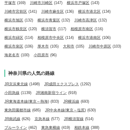
平塚市
(169)
川崎市川崎区
(147)
横浜市戸塚区
(143)
川崎市宮前区
(141)
川崎市麻生区
(136)
横浜市港北区
(134)
横浜市旭区
(132)
横浜市青葉区
(132)
川崎市高津区
(132)
横浜市鶴見区
(120)
横須賀市
(117)
相模原市南区
(116)
横浜市緑区
(114)
相模原市中央区
(114)
横浜市港南区
(106)
横浜市泉区
(106)
厚木市
(105)
大和市
(105)
川崎市中原区
(103)
海老名市
(100)
小田原市
(96)
神奈川県の人気の路線
JR京浜東北線
(1498)
JR成田エクスプレス
(1292)
小田急線
(1139)
JR湘南新宿ライン
(918)
JR東海道本線(東京～熱海)
(833)
JR横浜線
(693)
東急田園都市線
(685)
JR中央本線(東京～塩尻)
(630)
JR南武線
(626)
京急本線
(577)
JR横須賀線
(514)
ブルーライン
(462)
東急東横線
(419)
相鉄本線
(388)