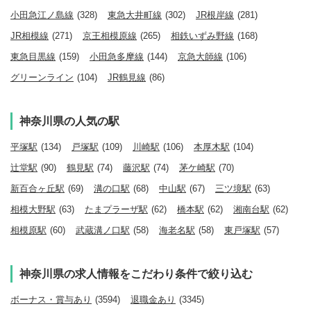
小田急江ノ島線
(328)
東急大井町線
(302)
JR根岸線
(281)
JR相模線
(271)
京王相模原線
(265)
相鉄いずみ野線
(168)
東急目黒線
(159)
小田急多摩線
(144)
京急大師線
(106)
グリーンライン
(104)
JR鶴見線
(86)
神奈川県の人気の駅
平塚駅
(134)
戸塚駅
(109)
川崎駅
(106)
本厚木駅
(104)
辻堂駅
(90)
鶴見駅
(74)
藤沢駅
(74)
茅ケ崎駅
(70)
新百合ヶ丘駅
(69)
溝の口駅
(68)
中山駅
(67)
三ツ境駅
(63)
相模大野駅
(63)
たまプラーザ駅
(62)
橋本駅
(62)
湘南台駅
(62)
相模原駅
(60)
武蔵溝ノ口駅
(58)
海老名駅
(58)
東戸塚駅
(57)
神奈川県の求人情報をこだわり条件で絞り込む
ボーナス・賞与あり
(3594)
退職金あり
(3345)