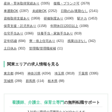
産休・育休取得実績あり
(3305)
復職・ブランク可
(2679)
車通勤OK
(2287)
未経験OK
(2252)
日勤のみ/夜勤なし
(2141)
資格取得支援あり
(1959)
研修制度あり
(1690)
駅チカ
(1453)
保育支援・託児所あり
(1158)
年間休日120日以上
(1099)
住宅手当あり
(1066)
扶養手当・家族手当あり
(919)
定年65歳
(694)
寮・借上住宅あり
(421)
残業ほぼなし
(342)
土日休み
(302)
管理職/管理職候補
(11)
関東エリアの求人情報を見る
東京都
(8940)
神奈川県
(4204)
埼玉県
(3818)
千葉県
(3395)
茨城県
(289)
群馬県
(114)
栃木県
(88)
看護師、介護士、保育士専門
の
無料転職サポート
入社前に職場の雰囲気などが分かります