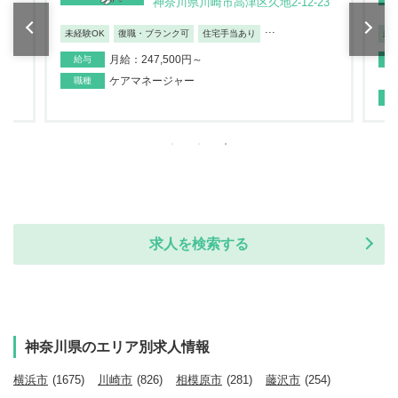
神奈川県川崎市高津区久地2-12-23
...
未経験OK
復職・ブランク可
住宅手当あり
未
月給：247,500円～
給与
ケアマネージャー
職種
求人を検索する
神奈川県のエリア別求人情報
横浜市
(1675)
川崎市
(826)
相模原市
(281)
藤沢市
(254)