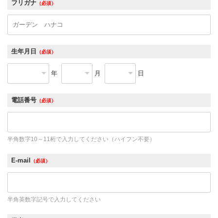
フリガナ
（必須）
生年月日
（必須）
年
月
日
電話番号
（必須）
半角数字10～11桁で入力してください（ハイフン不要）
E-mail
（必須）
半角英数字記号で入力してください